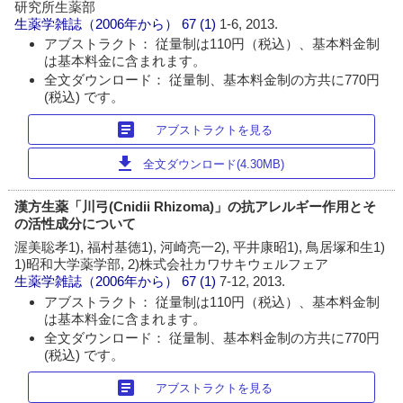
研究所生薬部
生薬学雑誌（2006年から）
67 (1)
1-6, 2013.
アブストラクト： 従量制は110円（税込）、基本料金制
は基本料金に含まれます。
全文ダウンロード： 従量制、基本料金制の方共に770円
(税込) です。
article
アブストラクトを見る
download
全文ダウンロード(4.30MB)
漢方生薬「川弓(Cnidii Rhizoma)」の抗アレルギー作用とそ
の活性成分について
渥美聡孝1), 福村基徳1), 河崎亮一2), 平井康昭1), 鳥居塚和生1)
1)昭和大学薬学部, 2)株式会社カワサキウェルフェア
生薬学雑誌（2006年から）
67 (1)
7-12, 2013.
アブストラクト： 従量制は110円（税込）、基本料金制
は基本料金に含まれます。
全文ダウンロード： 従量制、基本料金制の方共に770円
(税込) です。
article
アブストラクトを見る