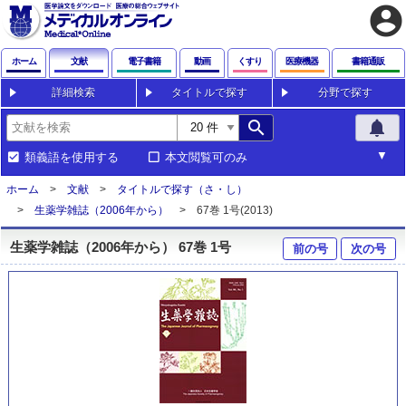
account_circle
ホーム
文献
電子書籍
動画
くすり
医療機器
書籍通販
詳細検索
タイトルで探す
分野で探す
search
notifications
類義語を使用する
本文閲覧可のみ
ホーム
文献
タイトルで探す（さ・し）
生薬学雑誌（2006年から）
67巻 1号(2013)
生薬学雑誌（2006年から） 67巻 1号
前の号
次の号