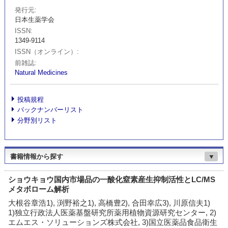
発行元
日本生薬学会
ISSN
1349-9114
ISSN（オンライン）
前雑誌
Natural Medicines
投稿規程
バックナンバーリスト
分野別リスト
書籍情報から探す
▼
ショウキョウ国内市場品の一酸化窒素産生抑制活性とLC/MS
メタボローム解析
大根谷章浩1), 渕野裕之1), 高橋豊2), 合田幸広3), 川原信夫1)
1)独立行政法人医薬基盤研究所薬用植物資源研究センター, 2)
エムエス・ソリューションズ株式会社, 3)国立医薬品食品衛生