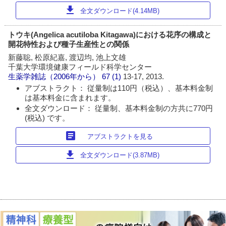
download
全文ダウンロード(4.14MB)
トウキ(Angelica acutiloba Kitagawa)における花序の構成と
開花特性および種子生産性との関係
新藤聡, 松原紀嘉, 渡辺均, 池上文雄
千葉大学環境健康フィールド科学センター
生薬学雑誌（2006年から）
67 (1)
13-17, 2013.
アブストラクト： 従量制は110円（税込）、基本料金制
は基本料金に含まれます。
全文ダウンロード： 従量制、基本料金制の方共に770円
(税込) です。
article
アブストラクトを見る
download
全文ダウンロード(3.87MB)