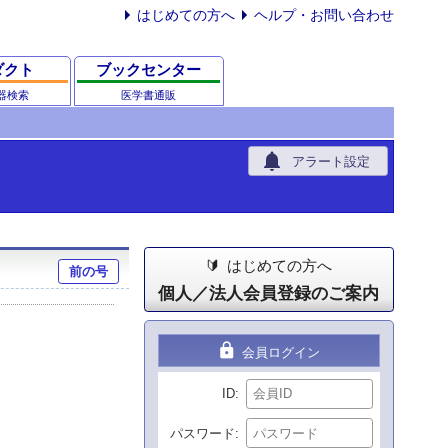
はじめての方へ
ヘルプ・お問い合わせ
ダクト
ブックセンター
器検索
医学書通販
notifications
アラート設定
はじめての方へ
前の号
個人／法人会員登録のご案内
lock
会員ログイン
ID
パスワード