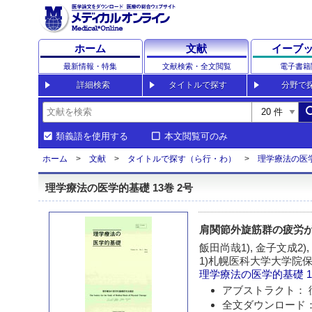
ホーム
文献
イーブ
最新情報・特集
文献検索・全文閲覧
電子書籍
詳細検索
タイトルで探す
分野で
sea
類義語を使用する
本文閲覧可のみ
ホーム
文献
タイトルで探す（ら行・わ）
理学療法の医
理学療法の医学的基礎 13巻 2号
肩関節外旋筋群の疲労
飯田尚哉1), 金子文成2),
1)札幌医科大学大学院
理学療法の医学的基礎
1
アブストラクト： 
全文ダウンロード：