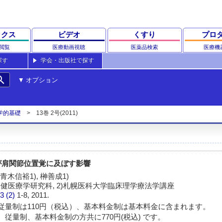
ックス
ビデオ
くすり
プロ
閲覧
医療動画視聴
医薬品検索
医療機
探す
学会・出版社で探す
rch
オプション
学的基礎
13巻 2号(2011)
が肩関節位置覚に及ぼす影響
 青木信裕1), 榊善成1)
保健医療学研究科, 2)札幌医科大学臨床理学療法学講座
3 (2)
1-8, 2011.
従量制は110円（税込）、基本料金制は基本料金に含まれます。
 従量制、基本料金制の方共に770円(税込) です。