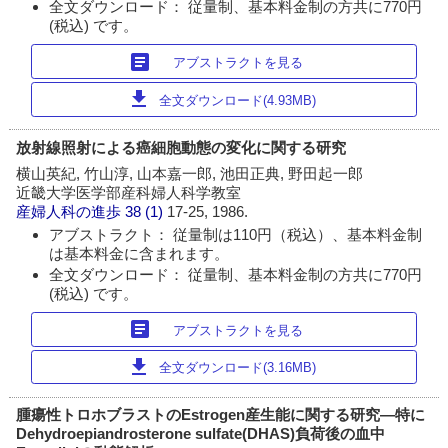
全文ダウンロード： 従量制、基本料金制の方共に770円
(税込) です。
article
アブストラクトを見る
download
全文ダウンロード(4.93MB)
放射線照射による癌細胞動態の変化に関する研究
横山英紀, 竹山淳, 山本嘉一郎, 池田正典, 野田起一郎
近畿大学医学部産科婦人科学教室
産婦人科の進歩
38 (1)
17-25, 1986.
アブストラクト： 従量制は110円（税込）、基本料金制
は基本料金に含まれます。
全文ダウンロード： 従量制、基本料金制の方共に770円
(税込) です。
article
アブストラクトを見る
download
全文ダウンロード(3.16MB)
腫瘍性トロホブラストのEstrogen産生能に関する研究―特に
Dehydroepiandrosterone sulfate(DHAS)負荷後の血中