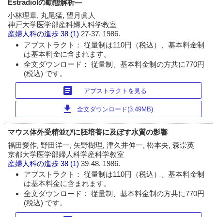
Estradiolの動態解析―
小林理章, 丸尾猛, 望月眞人
神戸大学医学部産科婦人科学教室
産婦人科の進歩
38 (1)
27-37, 1986.
アブストラクト： 従量制は110円（税込）、基本料金制
は基本料金に含まれます。
全文ダウンロード： 従量制、基本料金制の方共に770円
(税込) です。
article
アブストラクトを見る
download
全文ダウンロード(3.49MB)
マウス体外受精並びに胚培養に及ぼす水質の影響
福田愛作, 野田洋一, 矢野樹理, 津久井伸一, 松本央, 森崇英
京都大学医学部婦人科学産科学教室
産婦人科の進歩
38 (1)
39-48, 1986.
アブストラクト： 従量制は110円（税込）、基本料金制
は基本料金に含まれます。
全文ダウンロード： 従量制、基本料金制の方共に770円
(税込) です。