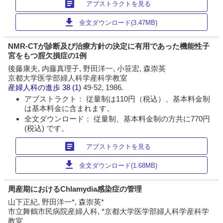
article
アブストラクトを見る
download
全文ダウンロード(3.47MB)
NMR-CTが診断及び治療方針の決定に有用であった機能性子
宮をもつ腟欠損症の1例
後藤康夫, 内藤真理子, 野田洋一, 小笹宏, 森崇英
京都大学医学部婦人科学産科学教室
産婦人科の進歩
38 (1)
49-52, 1986.
アブストラクト： 従量制は110円（税込）、基本料金制
は基本料金に含まれます。
全文ダウンロード： 従量制、基本料金制の方共に770円
(税込) です。
article
アブストラクトを見る
download
全文ダウンロード(1.68MB)
周産期におけるChlamydia感染症の管理
山下正紀, 野田洋一*, 森崇英*
市立舞鶴市民病院産婦人科, *京都大学医学部婦人科学産科学
教室