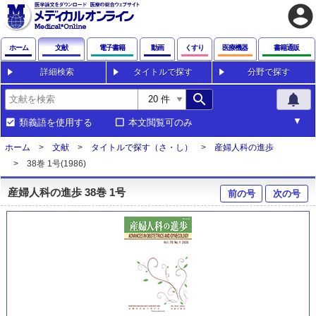
account_circle
ホーム
文献
電子書籍
動画
くすり
医療機器
書籍通販
詳細検索
タイトルで探す
分野で探す
search
notifications
類義語を使用する
本文閲覧可のみ
ホーム
文献
タイトルで探す（さ・し）
産婦人科の進歩
38巻 1号(1986)
産婦人科の進歩 38巻 1号
前の号
次の号