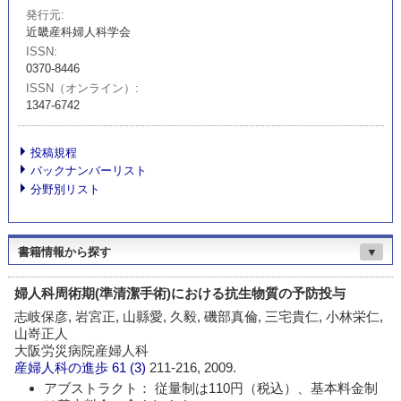
発行元
近畿産科婦人科学会
ISSN
0370-8446
ISSN（オンライン）
1347-6742
投稿規程
バックナンバーリスト
分野別リスト
書籍情報から探す
▼
婦人科周術期(準清潔手術)における抗生物質の予防投与
志岐保彦, 岩宮正, 山縣愛, 久毅, 磯部真倫, 三宅貴仁, 小林栄仁,
山嵜正人
大阪労災病院産婦人科
産婦人科の進歩
61 (3)
211-216, 2009.
アブストラクト： 従量制は110円（税込）、基本料金制