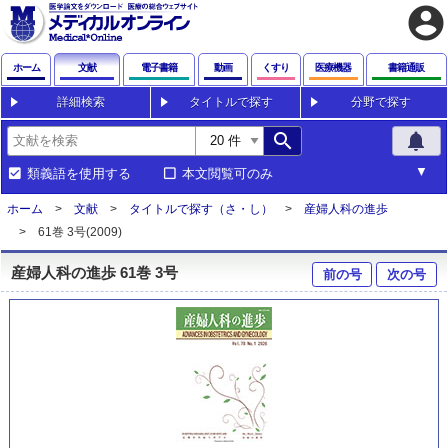
account_circle
ホーム
文献
電子書籍
動画
くすり
医療機器
書籍通販
詳細検索
タイトルで探す
分野で探す
search
notifications
類義語を使用する
本文閲覧可のみ
ホーム
文献
タイトルで探す（さ・し）
産婦人科の進歩
61巻 3号(2009)
産婦人科の進歩 61巻 3号
前の号
次の号