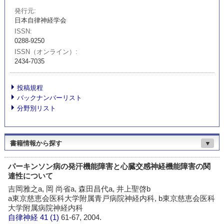
発行元
日本自律神経学会
ISSN
0288-9250
ISSN（オンライン）
2434-7035
投稿規程
バックナンバーリスト
分野別リスト
書籍情報から探す
▼
パーキンソン病の発汗機能障害と心臓交感神経機能障害の関
連性について
吉岡雅之a, 岡 尚省a, 森田昌代a, 井上聖啓b
a東京慈恵会医科大学附属青戸病院神経内科, b東京慈恵会医科
大学附属病院神経内科
自律神経
41 (1)
61-67, 2004.