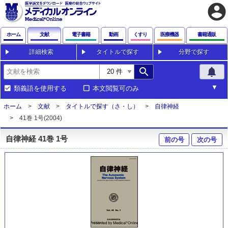
account_circle
ホーム
文献
電子書籍
動画
くすり
医療機器
書籍通販
詳細検索
タイトルで探す
分野で探す
search
notifications
類義語を使用する
本文閲覧可のみ
ホーム
文献
タイトルで探す（さ・し）
自律神経
41巻 1号(2004)
自律神経 41巻 1号
前の号
次の号