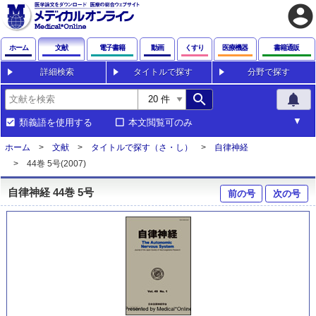
account_circle
ホーム
文献
電子書籍
動画
くすり
医療機器
書籍通販
詳細検索
タイトルで探す
分野で探す
search
notifications
類義語を使用する
本文閲覧可のみ
ホーム
文献
タイトルで探す（さ・し）
自律神経
44巻 5号(2007)
自律神経 44巻 5号
前の号
次の号