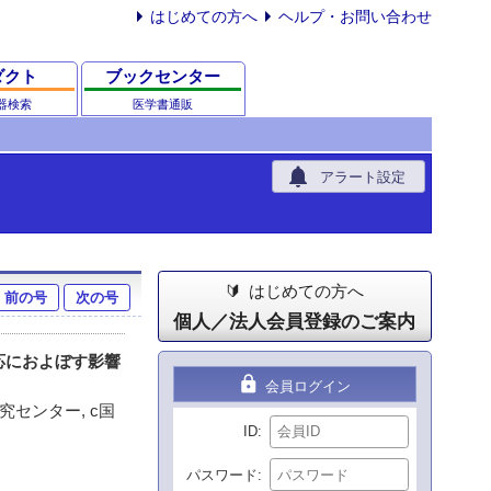
はじめての方へ
ヘルプ・お問い合わせ
ダクト
ブックセンター
器検索
医学書通販
notifications
アラート設定
はじめての方へ
前の号
次の号
個人／法人会員登録のご案内
応におよぼす影響
lock
会員ログイン
センター, c国
ID
パスワード