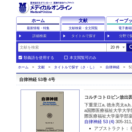
ホーム
文献
イーブ
最新情報・特集
文献検索・全文閲覧
電子書籍
詳細検索
タイトルで探す
分野で
sea
類義語を使用する
本文閲覧可のみ
ホーム
文献
タイトルで探す（さ・し）
自律神経
5
自律神経 53巻 4号
コルチコトロピン放出
下重里江a, 徳永亮太a,b,
a国際医療福祉大学大学
際医療福祉大学薬学部
自律神経
53 (4)
305-311,
アブストラクト： 