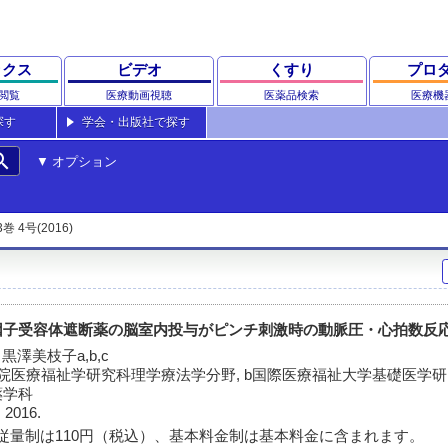
ックス
ビデオ
くすり
プロ
閲覧
医療動画視聴
医薬品検索
医療機
探す
学会・出版社で探す
rch
オプション
3巻 4号(2016)
因子受容体遮断薬の脳室内投与がピンチ刺激時の動脈圧・心拍数反
 黒澤美枝子a,b,c
院医療福祉学研究科理学療法学分野, b国際医療福祉大学基礎医学研究
薬学科
 2016.
従量制は110円（税込）、基本料金制は基本料金に含まれます。