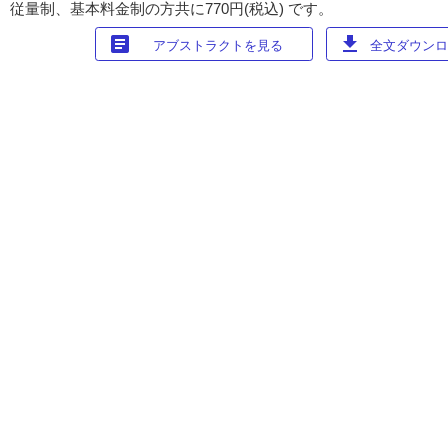
 従量制、基本料金制の方共に770円(税込) です。
article
download
アブストラクトを見る
全文ダウンロー