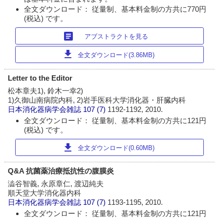
全文ダウンロード： 従量制、基本料金制の方共に770円
(税込) です。
article
アブストラクトを見る
download
全文ダウンロード(3.86MB)
Letter to the Editor
松本章夫1), 鈴木一幸2)
1)久御山南病院内科, 2)岩手医科大学消化器・肝臓内科
日本消化器病学会雑誌
107 (7)
1192-1192, 2010.
全文ダウンロード： 従量制、基本料金制の方共に121円
(税込) です。
download
全文ダウンロード(0.60MB)
Q&A 抗菌薬治療抵抗性の腹膜炎
澁谷智義, 永原章仁, 渡辺純夫
順天堂大学消化器内科
日本消化器病学会雑誌
107 (7)
1193-1195, 2010.
全文ダウンロード： 従量制、基本料金制の方共に121円