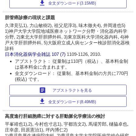
download
全文ダウンロード(3.15MB)
胆管癌診療の現状と課題
久津見弘1), 力山敏樹2), 祖父尼淳3), 味木徹夫4), 井岡達也5)
1)神戸大学大学院地域医療ネットワーク分野・消化器内科学
分野, 2)東北大学肝胆膵外科, 3)東京医科大学消化器内科, 4)神
戸大学肝胆膵外科, 5)大阪府立成人病センター検診部消化器検
診科
日本消化器病学会雑誌
107 (7)
1109-1126, 2010.
アブストラクト： 従量制は110円（税込）、基本料金制
は基本料金に含まれます。
全文ダウンロード： 従量制、基本料金制の方共に770円
(税込) です。
article
アブストラクトを見る
download
全文ダウンロード(8.49MB)
高度進行肝細胞癌に対する肝動脈化学療法の検討
平峯靖也1),2), 今村也寸志1), 宇都浩文2), 馬場芳郎, 樋脇卓也,
庄幸彦, 田原憲治1), 坪内博仁2)
1)鹿児島厚生連病院内科, 2)鹿児島大学大学院医歯学総合研究