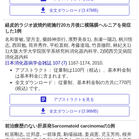
download
全文ダウンロード(3.47MB)
経皮的ラジオ波焼灼術施行20カ月後に横隔膜ヘルニアを発症
した1例
名和誉敏, 望月圭, 藥師神崇行, 濱野美奈1), 糸瀬一陽2), 柄川悟
志, 西田勉, 筒井秀作, 平松直樹, 考藤達哉, 竹原徹郎, 林紀夫1)
1)大阪大学大学院医学系研究科消化器内科学, 2)関西労災病院
消化器内科
日本消化器病学会雑誌
107 (7)
1167-1174, 2010.
アブストラクト： 従量制は110円（税込）、基本料金制
は基本料金に含まれます。
全文ダウンロード： 従量制、基本料金制の方共に770円
(税込) です。
article
アブストラクトを見る
download
全文ダウンロード(3.98MB)
前治療歴のない肝原発Sarcomatoid carcinomaの1例
松居剛志, 辻邦彦, 一箭珠貴, 駒場福雄, 姜貞憲, 児玉芳尚, 桜井