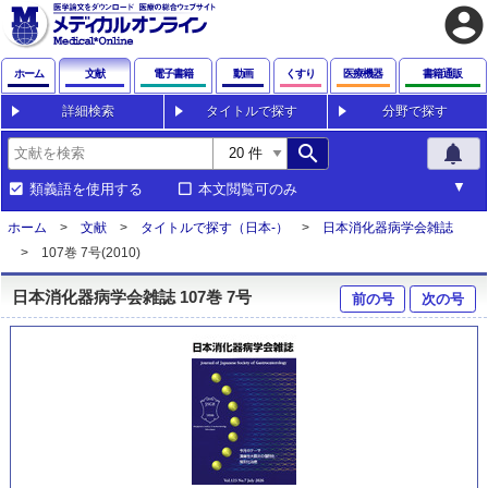
account_circle
ホーム
文献
電子書籍
動画
くすり
医療機器
書籍通販
詳細検索
タイトルで探す
分野で探す
search
notifications
類義語を使用する
本文閲覧可のみ
ホーム
文献
タイトルで探す（日本-）
日本消化器病学会雑誌
107巻 7号(2010)
日本消化器病学会雑誌 107巻 7号
前の号
次の号