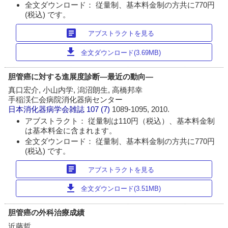
全文ダウンロード： 従量制、基本料金制の方共に770円
(税込) です。
article
アブストラクトを見る
download
全文ダウンロード(3.69MB)
胆管癌に対する進展度診断―最近の動向―
真口宏介, 小山内学, 潟沼朗生, 高橋邦幸
手稲渓仁会病院消化器病センター
日本消化器病学会雑誌
107 (7)
1089-1095, 2010.
アブストラクト： 従量制は110円（税込）、基本料金制
は基本料金に含まれます。
全文ダウンロード： 従量制、基本料金制の方共に770円
(税込) です。
article
アブストラクトを見る
download
全文ダウンロード(3.51MB)
胆管癌の外科治療成績
近藤哲