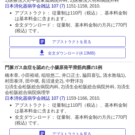
1)医療法人野中会東成病院外科, 2)医療法人明和病院外科
日本消化器病学会雑誌
107 (7)
1151-1158, 2010.
アブストラクト： 従量制は110円（税込）、基本料金制
は基本料金に含まれます。
全文ダウンロード： 従量制、基本料金制の方共に770円
(税込) です。
article
アブストラクトを見る
download
全文ダウンロード(4.13MB)
門脈ガス血症を認めた小腸原発平滑筋肉腫の1例
橋本章, 小田裕靖, 稲垣悠二, 井口正士, 脇田喜弘, 清水敦哉1),
村田泰洋, 田中穣, 長沼達史2), 中野洋3)
1)済生会松阪総合病院内科, 2)済生会松阪総合病院外科, 3)済生
会松阪総合病院病理学
日本消化器病学会雑誌
107 (7)
1159-1166, 2010.
アブストラクト： 従量制は110円（税込）、基本料金制
は基本料金に含まれます。
全文ダウンロード： 従量制、基本料金制の方共に770円
(税込) です。
article
アブストラクトを見る