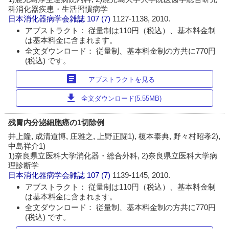
科消化器疾患・生活習慣病学
日本消化器病学会雑誌
107 (7)
1127-1138, 2010.
アブストラクト： 従量制は110円（税込）、基本料金制
は基本料金に含まれます。
全文ダウンロード： 従量制、基本料金制の方共に770円
(税込) です。
article
アブストラクトを見る
download
全文ダウンロード(5.55MB)
残胃内分泌細胞癌の1切除例
井上隆, 成清道博, 庄雅之, 上野正闘1), 榎本泰典, 野々村昭孝2),
中島祥介1)
1)奈良県立医科大学消化器・総合外科, 2)奈良県立医科大学病
理診断学
日本消化器病学会雑誌
107 (7)
1139-1145, 2010.
アブストラクト： 従量制は110円（税込）、基本料金制
は基本料金に含まれます。
全文ダウンロード： 従量制、基本料金制の方共に770円
(税込) です。