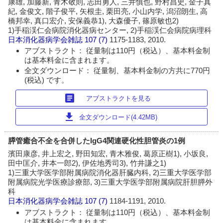
康雄, 加藤新, 青木敬則, 志田勇人, 三井慎也, 野村昌史, 金子真
紀, 金俊文, 階子俊平, 矢根圭, 栗田亮, 小山内学, 潟沼朗生, 高
橋邦幸, 真口宏介, 安保義恭1), 大森優子, 篠原敏也2)
1)手稲渓仁会病院消化器病センター, 2)手稲渓仁会病院病理科
日本消化器病学会雑誌
107 (7)
1175-1183, 2010.
アブストラクト： 従量制は110円（税込）、基本料金制
は基本料金に含まれます。
全文ダウンロード： 従量制、基本料金制の方共に770円
(税込) です。
article
アブストラクトを見る
download
全文ダウンロード(4.42MB)
膵管癒合不全を合併したIgG4関連硬化性胆管炎の1例
濱田康彦, 井上宏之, 野田知宏, 青木雅俊, 葛原正樹1), 小坂良,
田中匡介, 井本一郎2), 伊佐地秀司3), 竹井謙之1)
1)三重大学医学部附属病院消化器肝臓内科, 2)三重大学医学部
附属病院光学医療診療部, 3)三重大学医学部附属病院肝胆膵外
科
日本消化器病学会雑誌
107 (7)
1184-1191, 2010.
アブストラクト： 従量制は110円（税込）、基本料金制
は基本料金に含まれます。