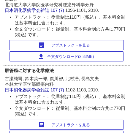
北海道大学大学院医学研究科腫瘍外科学分野
日本消化器病学会雑誌
107 (7)
1096-1101, 2010.
アブストラクト： 従量制は110円（税込）、基本料金制
は基本料金に含まれます。
全文ダウンロード： 従量制、基本料金制の方共に770円
(税込) です。
article
アブストラクトを見る
download
全文ダウンロード(2.83MB)
胆管癌に対する化学療法
古瀬純司, 鈴木英一郎, 廣川智, 北村浩, 長島文夫
杏林大学医学部腫瘍内科
日本消化器病学会雑誌
107 (7)
1102-1108, 2010.
アブストラクト： 従量制は110円（税込）、基本料金制
は基本料金に含まれます。
全文ダウンロード： 従量制、基本料金制の方共に770円
(税込) です。
article
アブストラクトを見る