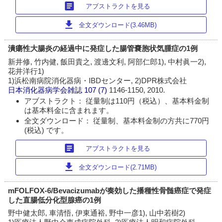
article
アブストラクトを見る
download
全文ダウンロード(3.46MB)
潰瘍性大腸炎の経過中に発症した腸管嚢胞状気腫症の1例
新井修, 竹内健, 飯田貴之, 渡邊文利, 阿部仁郎1), 中村眞一2),
花井洋行1)
1)浜松南病院消化器病・IBDセンター, 2)DPR株式会社
日本消化器病学会雑誌
107 (7)
1146-1150, 2010.
アブストラクト： 従量制は110円（税込）、基本料金制
は基本料金に含まれます。
全文ダウンロード： 従量制、基本料金制の方共に770円
(税込) です。
article
アブストラクトを見る
download
全文ダウンロード(2.71MB)
mFOLFOX-6/Bevacizumabが奏効した播種性骨髄癌症で発症
した直腸低分化型腺癌の1例
野中健太郎, 車清悟, 伊東通裕, 野中一彦1), 山中若樹2)