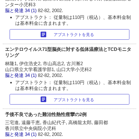
ンター小児科3
脳と発達
34 (1)
82-82, 2002.
アブストラクト： 従量制は110円（税込）、基本料金制
は基本料金に含まれます。
article
アブストラクトを見る
エンテロウイルス71型脳炎に対する低体温療法とTCDモニタ
リング
林隆1, 伊住浩史2, 市山高志2, 古川漸2
山口県立大学看護学部1, 山口大学小児科2
脳と発達
34 (1)
82-82, 2002.
アブストラクト： 従量制は110円（税込）、基本料金制
は基本料金に含まれます。
article
アブストラクトを見る
予後不良であった難治性熱性痙攣の2例
三宅進, 遠藤千恵, 香山紀代子, 高橋龍太郎, 藤田都
香川県立中央病院小児科
脳と発達
34 (1)
82-82, 2002.