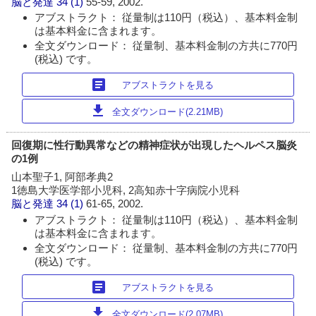
脳と発達
34 (1)
55-59, 2002.
アブストラクト： 従量制は110円（税込）、基本料金制
は基本料金に含まれます。
全文ダウンロード： 従量制、基本料金制の方共に770円
(税込) です。
article
アブストラクトを見る
download
全文ダウンロード(2.21MB)
回復期に性行動異常などの精神症状が出現したヘルペス脳炎
の1例
山本聖子1, 阿部孝典2
1徳島大学医学部小児科, 2高知赤十字病院小児科
脳と発達
34 (1)
61-65, 2002.
アブストラクト： 従量制は110円（税込）、基本料金制
は基本料金に含まれます。
全文ダウンロード： 従量制、基本料金制の方共に770円
(税込) です。
article
アブストラクトを見る
download
全文ダウンロード(2.07MB)