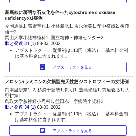
基底核に著明な石灰化を伴ったcytochrome c oxidase
deficiencyの1症例
今岡通厳1, 荻野竜也1, 小林勝弘1, 吉永治美1, 埜中征哉2, 後藤
雄一2
岡山大学小児神経科1, 国立精神・神経センター2
脳と発達
34 (1)
83-83, 2002.
アブストラクト： 従量制は110円（税込）、基本料金制
は基本料金に含まれます。
article
アブストラクトを見る
メロシン(ラミニン2)欠損型先天性筋ジストロフィーの女児例
岡本里伊奈1, 2, 杉浦千登勢1, 岡明1, 豊島光雄1, 前垣義弘1, 大
野耕策1
鳥取大学脳神経小児科1, 益田赤十字病院小児科2
脳と発達
34 (1)
83-83, 2002.
アブストラクト： 従量制は110円（税込）、基本料金制
は基本料金に含まれます。
article
アブストラクトを見る