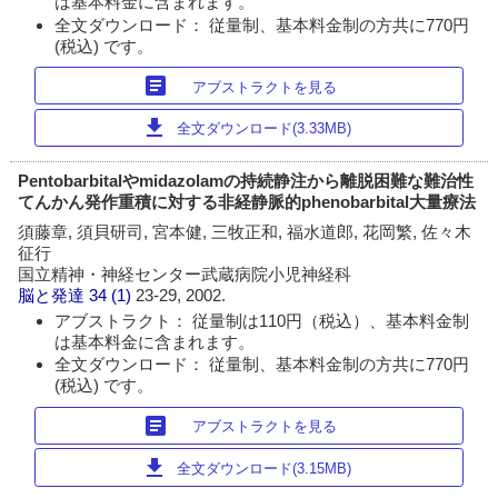
は基本料金に含まれます。
全文ダウンロード： 従量制、基本料金制の方共に770円
(税込) です。
article
アブストラクトを見る
download
全文ダウンロード(3.33MB)
Pentobarbitalやmidazolamの持続静注から離脱困難な難治性
てんかん発作重積に対する非経静脈的phenobarbital大量療法
須藤章, 須貝研司, 宮本健, 三牧正和, 福水道郎, 花岡繁, 佐々木
征行
国立精神・神経センター武蔵病院小児神経科
脳と発達
34 (1)
23-29, 2002.
アブストラクト： 従量制は110円（税込）、基本料金制
は基本料金に含まれます。
全文ダウンロード： 従量制、基本料金制の方共に770円
(税込) です。
article
アブストラクトを見る
download
全文ダウンロード(3.15MB)