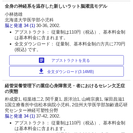
全身の神経系を温存した新しいラット脳灌流モデル
小林徳雄
北海道大学医学部小児科
脳と発達
34 (1)
30-36, 2002.
アブストラクト： 従量制は110円（税込）、基本料金制
は基本料金に含まれます。
全文ダウンロード： 従量制、基本料金制の方共に770円
(税込) です。
article
アブストラクトを見る
download
全文ダウンロード(3.14MB)
経管栄養管理下の重症心身障害児・者におけるセレン欠乏症
の実態
朴成愛1, 稲葉雄二2, 関千夏1, 原洋治1, 山崎宗廣1, 塚田昌滋1
1国立療養所中信松本病院小児科, 2信州大学医学部加齢適応研
究センター神経可塑性分野
脳と発達
34 (1)
37-42, 2002.
アブストラクト： 従量制は110円（税込）、基本料金制
は基本料金に含まれます。