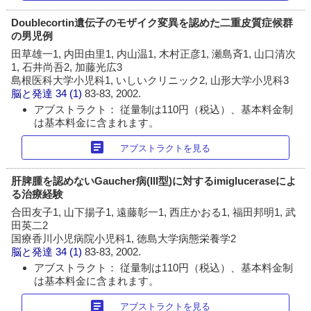
Doublecortin遺伝子のモザイク変異を認めた二重皮質症候群
の男児例
田草雄一1, 内田由里1, 内山温1, 木村正彦1, 瀬島斉1, 山口清次
1, 石井尚吾2, 加藤光広3
島根医科大学小児科1, いしいクリニック2, 山形大学小児科3
脳と発達
34 (1)
83-83, 2002.
アブストラクト： 従量制は110円（税込）、基本料金制
は基本料金に含まれます。
article
アブストラクトを見る
肝脾腫を認めないGaucher病(III型)に対するimigluceraseによ
る治療経験
合田友子1, 山下揚子1, 遠藤彰一1, 西庄かおる1, 福田邦明1, 武
田英二2
国療香川小児病院小児科1, 徳島大学病態栄養学2
脳と発達
34 (1)
83-83, 2002.
アブストラクト： 従量制は110円（税込）、基本料金制
は基本料金に含まれます。
article
アブストラクトを見る