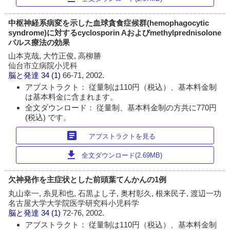
中枢神経系病変を示した血球貪食症候群(hemophagocytic
syndrome)に対するcyclosporin Aおよびmethylprednisolone
パルス療法の効果
山本克哉, 大竹正俊, 高柳勝
仙台市立病院小児科
脳と発達
34 (1)
66-71, 2002.
アブストラクト： 従量制は110円（税込）、基本料金制
は基本料金に含まれます。
全文ダウンロード： 従量制、基本料金制の方共に770円
(税込) です。
article
アブストラクトを見る
download
全文ダウンロード(2.69MB)
欠神発作を主症状とした前頭葉てんかんの1例
丸山幸一, 糸見和也, 石黒よし子, 奥村彰久, 根来民子, 渡辺一功
名古屋大学大学院医学研究科小児科学
脳と発達
34 (1)
72-76, 2002.
アブストラクト： 従量制は110円（税込）、基本料金制