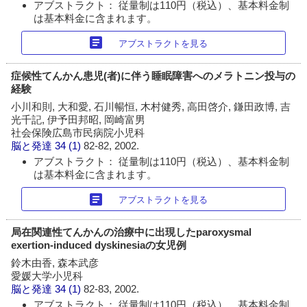
アブストラクト： 従量制は110円（税込）、基本料金制
は基本料金に含まれます。
article
アブストラクトを見る
症候性てんかん患児(者)に伴う睡眠障害へのメラトニン投与の
経験
小川和則, 大和愛, 石川暢恒, 木村健秀, 高田啓介, 鎌田政博, 吉
光千記, 伊予田邦昭, 岡崎富男
社会保険広島市民病院小児科
脳と発達
34 (1)
82-82, 2002.
アブストラクト： 従量制は110円（税込）、基本料金制
は基本料金に含まれます。
article
アブストラクトを見る
局在関連性てんかんの治療中に出現したparoxysmal
exertion-induced dyskinesiaの女児例
鈴木由香, 森本武彦
愛媛大学小児科
脳と発達
34 (1)
82-83, 2002.
アブストラクト： 従量制は110円（税込）、基本料金制