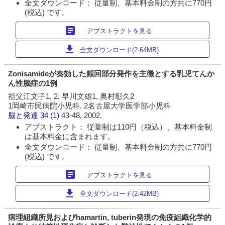
全文ダウンロード： 従量制、基本料金制の方共に770円
(税込) です。
article
アブストラクトを見る
download
全文ダウンロード(2.64MB)
Zonisamideが奏効した頻回部分発作を主徴とする乳児てんか
ん性脳症の1例
祖父江文子1, 2, 早川文雄1, 奥村彰久2
1岡崎市民病院小児科, 2名古屋大学医学部小児科
脳と発達
34 (1)
43-48, 2002.
アブストラクト： 従量制は110円（税込）、基本料金制
は基本料金に含まれます。
全文ダウンロード： 従量制、基本料金制の方共に770円
(税込) です。
article
アブストラクトを見る
download
全文ダウンロード(2.42MB)
病理組織所見およびhamartin, tuberin発現の免疫組織化学的