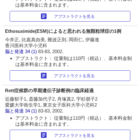
は基本料金に含まれます。
article
アブストラクトを見る
Ethosuximide(ESM)によると思われる無顆粒球症の1例
今井正, 比嘉真由美, 難波正則, 岡田仁, 伊藤進
香川医科大学小児科
脳と発達
34 (1)
83-83, 2002.
アブストラクト： 従量制は110円（税込）、基本料金制
は基本料金に含まれます。
article
アブストラクトを見る
Rett症候群の早期遺伝子診断例の臨床経過
近藤郁子1, 斎藤加代子2, 舟塚真2, 宇杉朋子2
愛媛大学衛生学1, 東京女子医科大学小児科2
脳と発達
34 (1)
83-83, 2002.
アブストラクト： 従量制は110円（税込）、基本料金制
は基本料金に含まれます。
article
アブストラクトを見る