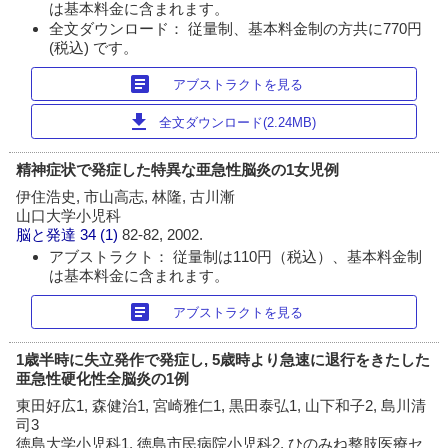
は基本料金に含まれます。
全文ダウンロード： 従量制、基本料金制の方共に770円
(税込) です。
article
アブストラクトを見る
download
全文ダウンロード(2.24MB)
精神症状で発症した特異な亜急性脳炎の1女児例
伊住浩史, 市山高志, 林隆, 古川漸
山口大学小児科
脳と発達
34 (1)
82-82, 2002.
アブストラクト： 従量制は110円（税込）、基本料金制
は基本料金に含まれます。
article
アブストラクトを見る
1歳半時に失立発作で発症し, 5歳時より急速に退行をきたした
亜急性硬化性全脳炎の1例
東田好広1, 森健治1, 宮崎雅仁1, 黒田泰弘1, 山下和子2, 島川清
司3
徳島大学小児科1, 徳島市民病院小児科2, ひのみね整肢医療セ