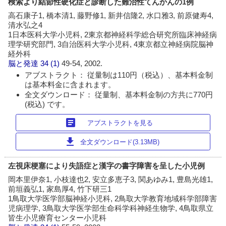
検索より結節性硬化症と診断した難治性てんかんの1例
高石康子1, 橋本清1, 藤野修1, 新井信隆2, 水口雅3, 前原健寿4,
清水弘之4
1日本医科大学小児科, 2東京都神経科学総合研究所臨床神経病
理学研究部門, 3自治医科大学小児科, 4東京都立神経病院脳神
経外科
脳と発達
34 (1)
49-54, 2002.
アブストラクト： 従量制は110円（税込）、基本料金制
は基本料金に含まれます。
全文ダウンロード： 従量制、基本料金制の方共に770円
(税込) です。
article
アブストラクトを見る
download
全文ダウンロード(3.13MB)
左視床梗塞により失語症と漢字の書字障害を呈した小児例
岡本里伊奈1, 小枝達也2, 安立多恵子3, 関あゆみ1, 豊島光雄1,
前垣義弘1, 家島厚4, 竹下研三1
1鳥取大学医学部脳神経小児科, 2鳥取大学教育地域科学部障害
児病理学, 3鳥取大学医学部生命科学科神経生物学, 4鳥取県立
皆生小児療育センター小児科