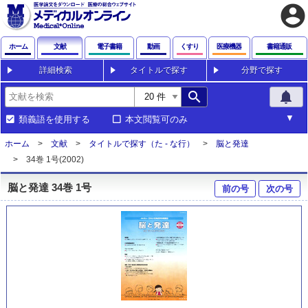
account_circle
ホーム
文献
電子書籍
動画
くすり
医療機器
書籍通販
詳細検索
タイトルで探す
分野で探す
search
notifications
類義語を使用する
本文閲覧可のみ
ホーム
文献
タイトルで探す（た - な行）
脳と発達
34巻 1号(2002)
脳と発達 34巻 1号
前の号
次の号