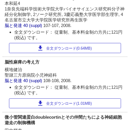
本和延4
1奈良先端科学技術大学院大学バイオサイエンス研究科分子神
経分化制御学, 2ソーク研究所, 3慶応義塾大学医学部生理学, 4
名古屋市立大学大学院医学研究所再生医学
脳と発達
40 (suppl)
107-107, 2008.
全文ダウンロード： 従量制、基本料金制の方共に121円
(税込) です。
download
全文ダウンロード(0.64MB)
脳性麻痺の考え方
横地健治
聖隷三方原病院小児神経科
脳と発達
40 (suppl)
108-108, 2008.
全文ダウンロード： 従量制、基本料金制の方共に121円
(税込) です。
download
全文ダウンロード(1.01MB)
微小管関連蛋白doublecortinとその仲間たちによる神経細胞
遊走の制御機構