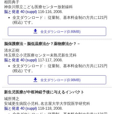
相田典子
神奈川県立こども医療センター放射線科
脳と発達
40 (suppl)
116-116, 2008.
全文ダウンロード： 従量制、基本料金制の方共に121円
(税込) です。
download
全文ダウンロード(0.89MB)
脳保護療法－脳低温療法か？薬物療法か？－
清水正樹
埼玉県立小児医療センター未熟児新生児科
脳と発達
40 (suppl)
117-117, 2008.
全文ダウンロード： 従量制、基本料金制の方共に121円
(税込) です。
download
全文ダウンロード(0.98MB)
新生児医療が中枢神経予後に与えるインパクト
城所博之
安城更生病院小児科, 名古屋大学大学院医学研究科
脳と発達
40 (suppl)
118-118, 2008.