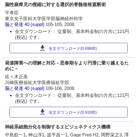
脳性麻痺児の痙縮に対する選択的脊髄後根遮断術
平孝臣
東京女子医科大学医学部脳神経外科学
脳と発達
40 (suppl)
105-105, 2008.
全文ダウンロード： 従量制、基本料金制の方共に121円
(税込) です。
download
全文ダウンロード(0.69MB)
発達障害への理解と対応－思春期をより円滑に乗り越えるた
めに－
佐々木正美
川崎医療福祉大学医療福祉学部
脳と発達
40 (suppl)
106-106, 2008.
全文ダウンロード： 従量制、基本料金制の方共に121円
(税込) です。
download
全文ダウンロード(0.91MB)
神経系細胞分化を制御するエピジェネティクス機構
中島欽一1, 神山淳1, 波平昌一1, Gage Fred H2, 岡野栄之3, 澤