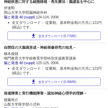
神経疾患に対する細胞移植・再生療法：脳虚血を中心に
伊達勲
岡山大学大学院脳神経外科
脳と発達
40 (suppl)
124-124, 2008.
全文ダウンロード： 従量制、基本料金制の方共に121円
(税込) です。
download
全文ダウンロード(0.77MB)
自閉症の大脳過形成－神経画像研究の知見－
橋本俊顕
鳴門教育大学学校教育学部特別支援教育講座
脳と発達
40 (suppl)
125-125, 2008.
全文ダウンロード： 従量制、基本料金制の方共に121円
(税込) です。
download
全文ダウンロード(0.99MB)
発達障害と実行機能障害－認知神経心理学的理解－
後藤裕介
山梨大学医学部小児科