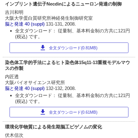
インプリント遺伝子Necdinによるニューロン発達の制御
吉川和明
大阪大学蛋白質研究所神経発生制御研究室
脳と発達
40 (suppl)
131-131, 2008.
全文ダウンロード： 従量制、基本料金制の方共に121円
(税込) です。
download
全文ダウンロード(0.81MB)
染色体工学的手法によるヒト染色体15q11-13重複モデルマウ
スの作製
内匠透
大阪バイオサイエンス研究所
脳と発達
40 (suppl)
132-132, 2008.
全文ダウンロード： 従量制、基本料金制の方共に121円
(税込) です。
download
全文ダウンロード(0.61MB)
環境化学物質による発生期脳工ピゲノムの変化
伏木信次