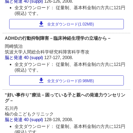
脳と発達
40 (suppl)
126-126, 2008.
全文ダウンロード： 従量制、基本料金制の方共に121円
(税込) です。
download
全文ダウンロード(1.02MB)
ADHDの行動抑制障害－臨床神経生理学の立場から－
岡崎慎治
筑波大学人間総合科学研究科障害科学専攻
脳と発達
40 (suppl)
127-127, 2008.
全文ダウンロード： 従量制、基本料金制の方共に121円
(税込) です。
download
全文ダウンロード(0.98MB)
“好い事作り”療法－困っている子と親への発達力ウンセリン
グ－
石川丹
楡の会こどもクリニック
脳と発達
40 (suppl)
128-128, 2008.
全文ダウンロード： 従量制、基本料金制の方共に121円
(税込) です。