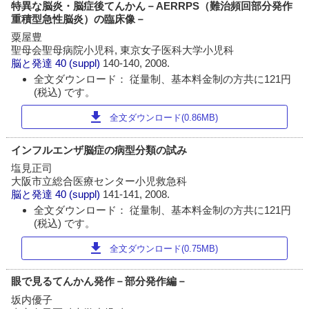
特異な脳炎・脳症後てんかん－AERRPS（難治頻回部分発作
重積型急性脳炎）の臨床像－
粟屋豊
聖母会聖母病院小児科, 東京女子医科大学小児科
脳と発達
40 (suppl)
140-140, 2008.
全文ダウンロード： 従量制、基本料金制の方共に121円
(税込) です。
download
全文ダウンロード(0.86MB)
インフルエンザ脳症の病型分類の試み
塩見正司
大阪市立総合医療センター小児救急科
脳と発達
40 (suppl)
141-141, 2008.
全文ダウンロード： 従量制、基本料金制の方共に121円
(税込) です。
download
全文ダウンロード(0.75MB)
眼で見るてんかん発作－部分発作編－
坂内優子