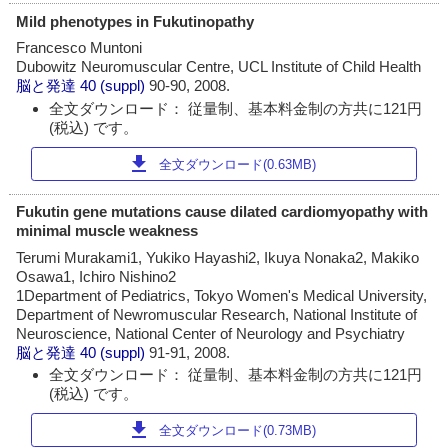
Mild phenotypes in Fukutinopathy
Francesco Muntoni
Dubowitz Neuromuscular Centre, UCL Institute of Child Health
脳と発達
40 (suppl)
90-90, 2008.
全文ダウンロード： 従量制、基本料金制の方共に121円
(税込) です。
download
全文ダウンロード(0.63MB)
Fukutin gene mutations cause dilated cardiomyopathy with
minimal muscle weakness
Terumi Murakami1, Yukiko Hayashi2, Ikuya Nonaka2, Makiko
Osawa1, Ichiro Nishino2
1Department of Pediatrics, Tokyo Women's Medical University,
Department of Newromuscular Research, National Institute of
Neuroscience, National Center of Neurology and Psychiatry
脳と発達
40 (suppl)
91-91, 2008.
全文ダウンロード： 従量制、基本料金制の方共に121円
(税込) です。
download
全文ダウンロード(0.73MB)