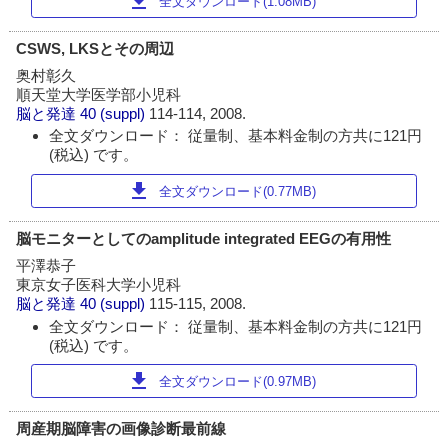
download
全文ダウンロード(1.08MB)
CSWS, LKSとその周辺
奥村彰久
順天堂大学医学部小児科
脳と発達
40 (suppl)
114-114, 2008.
全文ダウンロード： 従量制、基本料金制の方共に121円
(税込) です。
download
全文ダウンロード(0.77MB)
脳モニターとしてのamplitude integrated EEGの有用性
平澤恭子
東京女子医科大学小児科
脳と発達
40 (suppl)
115-115, 2008.
全文ダウンロード： 従量制、基本料金制の方共に121円
(税込) です。
download
全文ダウンロード(0.97MB)
周産期脳障害の画像診断最前線