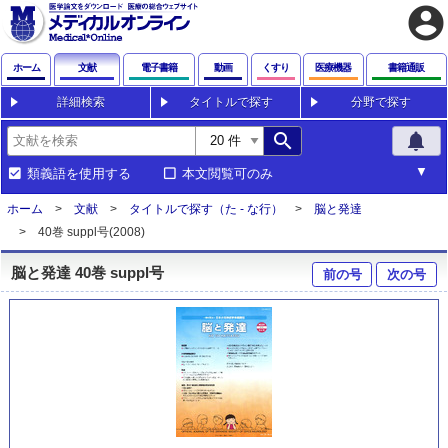
account_circle
ホーム
文献
電子書籍
動画
くすり
医療機器
書籍通販
詳細検索
タイトルで探す
分野で探す
search
notifications
類義語を使用する
本文閲覧可のみ
ホーム
文献
タイトルで探す（た - な行）
脳と発達
40巻 suppl号(2008)
脳と発達 40巻 suppl号
前の号
次の号