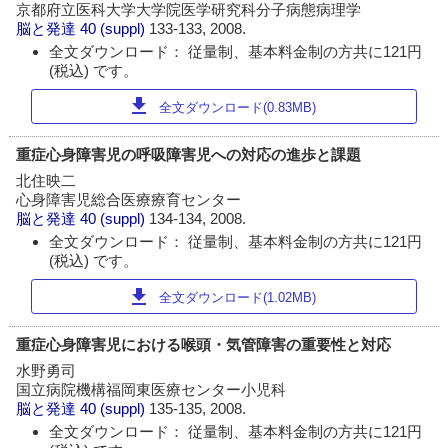
京都府立医科大学大学院医学研究科分子病態病理学
脳と発達
40 (suppl)
133-133, 2008.
全文ダウンロード： 従量制、基本料金制の方共に121円
(税込) です。
download
全文ダウンロード(0.83MB)
重症心身障害児の呼吸障害児への対応の進歩と課題
北住映二
心身障害児総合医療療育センター
脳と発達
40 (suppl)
134-134, 2008.
全文ダウンロード： 従量制、基本料金制の方共に121円
(税込) です。
download
全文ダウンロード(1.02MB)
重症心身障害児における喉頭・気管障害の重要性と対応
水野勇司
国立病院機構福岡東医療センター小児科
脳と発達
40 (suppl)
135-135, 2008.
全文ダウンロード： 従量制、基本料金制の方共に121円