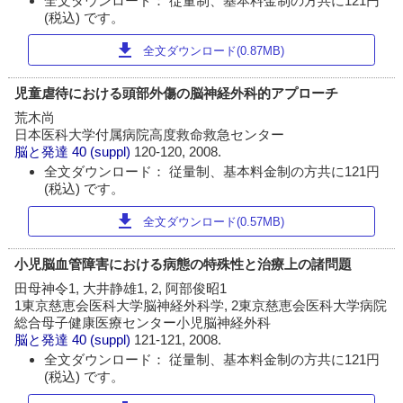
全文ダウンロード： 従量制、基本料金制の方共に121円
(税込) です。
download
全文ダウンロード(0.87MB)
児童虐待における頭部外傷の脳神経外科的アプローチ
荒木尚
日本医科大学付属病院高度救命救急センター
脳と発達
40 (suppl)
120-120, 2008.
全文ダウンロード： 従量制、基本料金制の方共に121円
(税込) です。
download
全文ダウンロード(0.57MB)
小児脳血管障害における病態の特殊性と治療上の諸問題
田母神令1, 大井静雄1, 2, 阿部俊昭1
1東京慈恵会医科大学脳神経外科学, 2東京慈恵会医科大学病院
総合母子健康医療センター小児脳神経外科
脳と発達
40 (suppl)
121-121, 2008.
全文ダウンロード： 従量制、基本料金制の方共に121円
(税込) です。