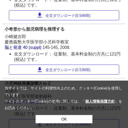
(税込) です。
download
全文ダウンロード(0.54MB)
小奇形から胎児病理を推理する
小崎健次郎
慶應義塾大学医学部小児科学教室
脳と発達
40 (suppl)
145-145, 2008.
全文ダウンロード： 従量制、基本料金制の方共に121円
(税込) です。
download
全文ダウンロード(0.53MB)
小児神経画像診断A to Z
当サイトでは、サイトの利便性向上のため、クッキー(Cookie)を使用し
大場洋
ています。
帝京大学医学部放射線科
サイトのクッキー(Cookie)の使用に関しては、「
脳と発達
40 (suppl)
146-146, 2008.
個人情報保護方針
」を
全文ダウンロード： 従量制、基本料金制の方共に121円
お読みください。
(税込) です。
OK
download
全文ダウンロード(0.50MB)