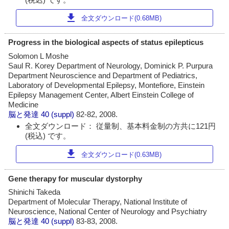
download
全文ダウンロード(0.68MB)
Progress in the biological aspects of status epilepticus
Solomon L Moshe
Saul R. Korey Department of Neurology, Dominick P. Purpura
Department Neuroscience and Department of Pediatrics,
Laboratory of Developmental Epilepsy, Montefiore, Einstein
Epilepsy Management Center, Albert Einstein College of
Medicine
脳と発達
40 (suppl)
82-82, 2008.
全文ダウンロード： 従量制、基本料金制の方共に121円
(税込) です。
download
全文ダウンロード(0.63MB)
Gene therapy for muscular dystorphy
Shinichi Takeda
Department of Molecular Therapy, National Institute of
Neuroscience, National Center of Neurology and Psychiatry
脳と発達
40 (suppl)
83-83, 2008.