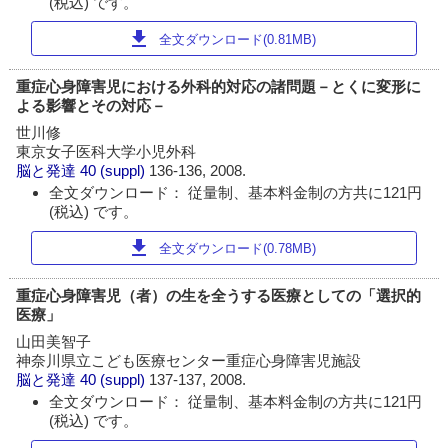
(税込) です。
download
全文ダウンロード(0.81MB)
重症心身障害児における外科的対応の諸問題－とくに変形に
よる影響とその対応－
世川修
東京女子医科大学小児外科
脳と発達
40 (suppl)
136-136, 2008.
全文ダウンロード： 従量制、基本料金制の方共に121円
(税込) です。
download
全文ダウンロード(0.78MB)
重症心身障害児（者）の生を全うする医療としての「選択的
医療」
山田美智子
神奈川県立こども医療センター重症心身障害児施設
脳と発達
40 (suppl)
137-137, 2008.
全文ダウンロード： 従量制、基本料金制の方共に121円
(税込) です。