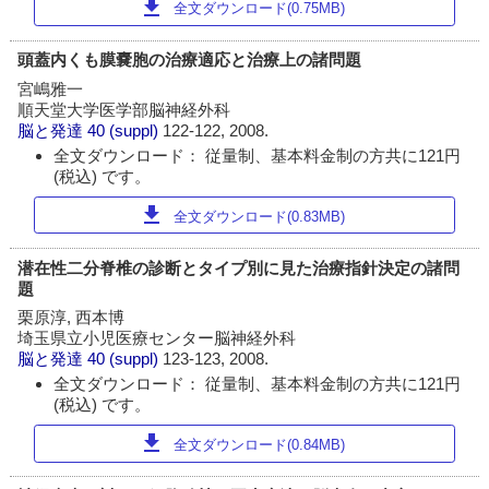
download
全文ダウンロード(0.75MB)
頭蓋内くも膜嚢胞の治療適応と治療上の諸問題
宮嶋雅一
順天堂大学医学部脳神経外科
脳と発達
40 (suppl)
122-122, 2008.
全文ダウンロード： 従量制、基本料金制の方共に121円
(税込) です。
download
全文ダウンロード(0.83MB)
潜在性二分脊椎の診断とタイプ別に見た治療指針決定の諸問
題
栗原淳, 西本博
埼玉県立小児医療センター脳神経外科
脳と発達
40 (suppl)
123-123, 2008.
全文ダウンロード： 従量制、基本料金制の方共に121円
(税込) です。
download
全文ダウンロード(0.84MB)