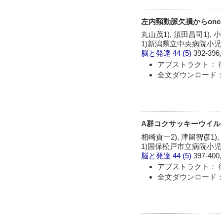
左内頸動脈欠損からone-
丸山茂1), 須田昌司1), 
1)新潟県立中央病院小
脳と発達
44 (5)
392-396,
アブストラクト： 
全文ダウンロード：
A群コクサッキーウイル
相崎貢一2), 津留智彦1),
1)国保松戸市立病院小
脳と発達
44 (5)
397-400,
アブストラクト： 
全文ダウンロード：