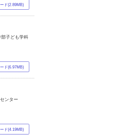
ド(2.89MB)
学部子ども学科
ド(6.97MB)
療センター
ド(4.19MB)