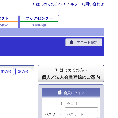
はじめての方へ
ヘルプ・お問い合わせ
ダクト
ブックセンター
器検索
医学書通販
notifications
アラート設定
はじめての方へ
前の号
次の号
個人／法人会員登録のご案内
lock
会員ログイン
ID
パスワード