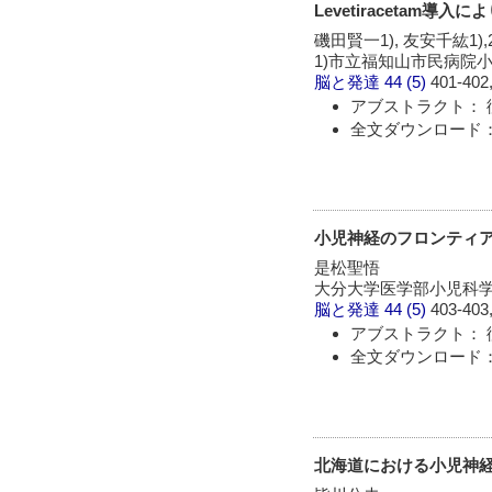
Levetiracetam
磯田賢一1), 友安千紘1),2
1)市立福知山市民病院小
脳と発達
44 (5)
401-402,
アブストラクト： 
全文ダウンロード：
小児神経のフロンティア
是松聖悟
大分大学医学部小児科
脳と発達
44 (5)
403-403,
アブストラクト： 
全文ダウンロード：
北海道における小児神