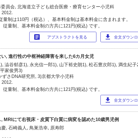
委員会, 北海道立子ども総合医療・療育センター小児科
 2012.
従量制は110円（税込）、基本料金制は基本料金に含まれます。
 従量制、基本料金制の方共に121円(税込) です。
article
download
アブストラクトを見る
全文ダウンロー
ない, 進行性の中枢神経障害を来した6カ月女児
, 澁谷郁彦1), 永光信一郎1), 山下裕史朗1), 松石豊次郎1), 満生紀子2)
 平家俊男3)
)かずさDNA研究所, 3)京都大学小児科
 2012.
 従量制、基本料金制の方共に121円(税込) です。
download
全文ダウンロー
し, MRIにて右視床・皮質下白質に病変を認めた10歳男児例
山慶, 石崎義人, 鳥巣浩幸, 原寿郎