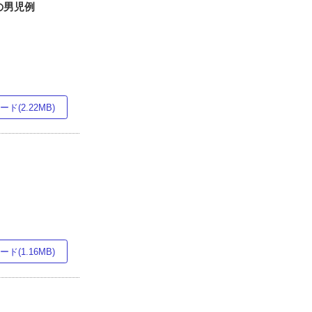
群の男児例
ド(2.22MB)
ド(1.16MB)