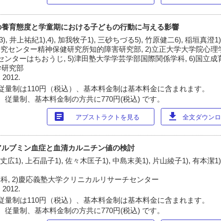
の養育態度と学童期における子どもの行動に与える影響
,3), 井上祐紀1),4), 加我牧子1), 三砂ちづる5), 竹原健二6), 稲垣真澄1
究センター精神保健研究所知的障害研究部, 2)立正大学大学院心理学研
育センターはちおうじ, 5)津田塾大学学芸学部国際関係学科, 6)国立
学研究部
 2012.
従量制は110円（税込）、基本料金制は基本料金に含まれます。
 従量制、基本料金制の方共に770円(税込) です。
article
download
アブストラクトを見る
全文ダウンロー
アルブミン血症と血清カルニチン値の検討
丈広1), 上石晶子1), 佐々木匡子1), 中島末美1), 片山綾子1), 有本潔1)
科, 2)慶応義塾大学クリニカルリサーチセンター
 2012.
従量制は110円（税込）、基本料金制は基本料金に含まれます。
 従量制、基本料金制の方共に770円(税込) です。