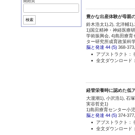
開始頁
豊かな出産体験が母親
検索
鈴木浩太1),2), 北洋輔1)
1)国立精神・神経医療研
学術振興会, 4)島田療
ター研究所成育政策科
脳と発達
44 (5)
368-373,
アブストラクト： 
全文ダウンロード：
経管栄養時に認めた低
大瀧潮1), 小沢浩1), 石塚
実谷哲史1)
1)島田療育センター小児
脳と発達
44 (5)
374-377,
アブストラクト： 
全文ダウンロード：