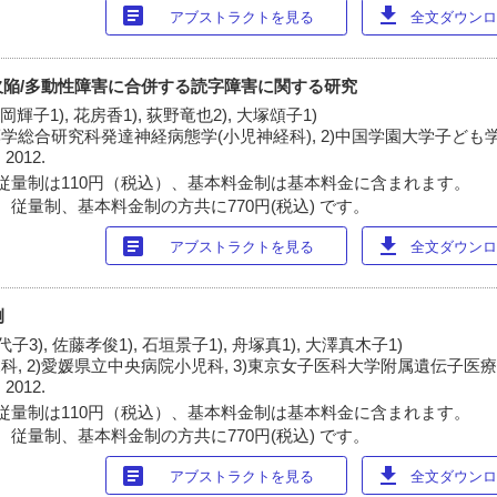
article
download
アブストラクトを見る
全文ダウンロー
陥/多動性障害に合併する読字障害に関する研究
諸岡輝子1), 花房香1), 荻野竜也2), 大塚頌子1)
薬学総合研究科発達神経病態学(小児神経科), 2)中国学園大学子ども
 2012.
従量制は110円（税込）、基本料金制は基本料金に含まれます。
 従量制、基本料金制の方共に770円(税込) です。
article
download
アブストラクトを見る
全文ダウンロー
例
代子3), 佐藤孝俊1), 石垣景子1), 舟塚真1), 大澤真木子1)
科, 2)愛媛県立中央病院小児科, 3)東京女子医科大学附属遺伝子医
 2012.
従量制は110円（税込）、基本料金制は基本料金に含まれます。
 従量制、基本料金制の方共に770円(税込) です。
article
download
アブストラクトを見る
全文ダウンロー