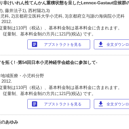
導入により非けいれん性てんかん重積状態を呈したLennox-Gastaut症候
), 藤井法子1), 西村陽2),3)
児科, 2)京都府立医科大学小児科, 3)京都府立与謝の海病院小児科
 2012.
従量制は110円（税込）、基本料金制は基本料金に含まれます。
 従量制、基本料金制の方共に121円(税込) です。
article
download
アブストラクトを見る
全文ダウンロー
を拓く! -第54回日本小児神経学会総会に参加して-
学地域医療・小児科分野
 2012.
従量制は110円（税込）、基本料金制は基本料金に含まれます。
 従量制、基本料金制の方共に121円(税込) です。
article
download
アブストラクトを見る
全文ダウンロー
経のあゆみ