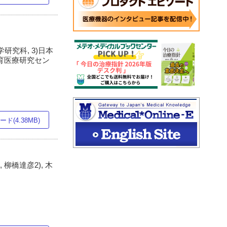
)
究科, 3)日本
成育医療研究セン
ド(4.38MB)
, 柳橋達彦2), 木