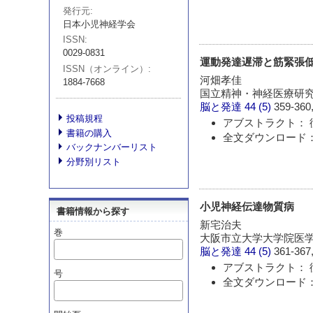
発行元
日本小児神経学会
ISSN
0029-0831
運動発達遅滞と筋緊張低
ISSN（オンライン）
河畑孝佳
1884-7668
国立精神・神経医療研
脳と発達
44 (5)
359-360,
投稿規程
アブストラクト： 
書籍の購入
全文ダウンロード：
バックナンバーリスト
分野別リスト
小児神経伝達物質病
書籍情報から探す
新宅治夫
巻
大阪市立大学大学院医
脳と発達
44 (5)
361-367,
アブストラクト： 
号
全文ダウンロード：