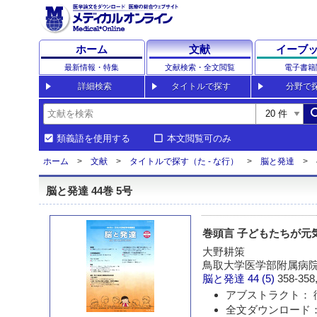
ホーム
文献
イーブ
最新情報・特集
文献検索・全文閲覧
電子書籍
詳細検索
タイトルで探す
分野で
sea
類義語を使用する
本文閲覧可のみ
ホーム
文献
タイトルで探す（た - な行）
脳と発達
脳と発達 44巻 5号
巻頭言 子どもたちが元
大野耕策
鳥取大学医学部附属病
脳と発達
44 (5)
358-358,
アブストラクト： 
全文ダウンロード：