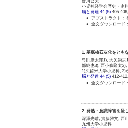
皆川公夫
小児神経学会歴史・史料
脳と発達
44 (5)
405-406,
アブストラクト： 
全文ダウンロード：
1. 基底核石灰化をとも
弓削康太郎1), 大矢崇志1)
部純也3), 西小森隆太3),
1)久留米大学小児科, 2
脳と発達
44 (5)
412-412,
全文ダウンロード：
2. 発熱・意識障害を呈
深澤光晴, 實藤雅文, 西
九州大学小児科