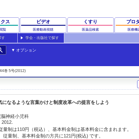
ックス
ビデオ
くすり
プロ
閲覧
医療動画視聴
医薬品検索
医療機
探す
学会・出版社で探す
rch
オプション
44巻 5号(2012)
気になるような言葉かけと制度改革への提言をしよう
院脳神経小児科
 2012.
従量制は110円（税込）、基本料金制は基本料金に含まれます。
 従量制、基本料金制の方共に121円(税込) です。