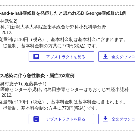
and-a-half症候群を発症したと思われるDiGeorge症候群の1例
小林武弘2)
児科, 2)新潟大学大学院医歯学総合研究科小児科学分野
 2012.
従量制は110円（税込）、基本料金制は基本料金に含まれます。
 従量制、基本料金制の方共に770円(税込) です。
article
download
アブストラクトを見る
全文ダウンロー
ス感染に伴う急性脳炎・脳症の3症例
 奥村恵子1), 近藤典子1)
児医療センター小児科, 2)島田療育センターはちおうじ神経小児科
 2012.
従量制は110円（税込）、基本料金制は基本料金に含まれます。
 従量制、基本料金制の方共に770円(税込) です。
article
download
アブストラクトを見る
全文ダウンロー