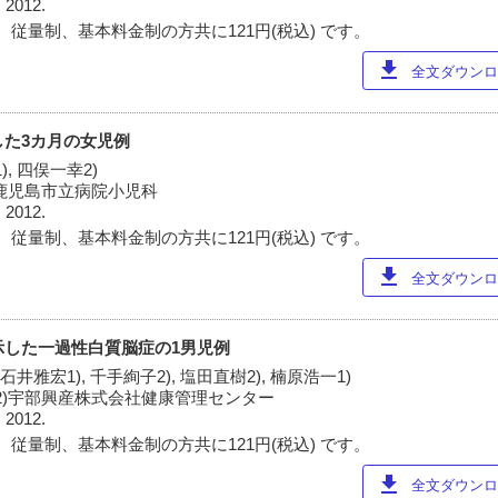
 2012.
 従量制、基本料金制の方共に121円(税込) です。
download
全文ダウンロー
した3カ月の女児例
), 四俣一幸2)
2)鹿児島市立病院小児科
 2012.
 従量制、基本料金制の方共に121円(税込) です。
download
全文ダウンロー
を示した一過性白質脳症の1男児例
 石井雅宏1), 千手絢子2), 塩田直樹2), 楠原浩一1)
 2)宇部興産株式会社健康管理センター
 2012.
 従量制、基本料金制の方共に121円(税込) です。
download
全文ダウンロー