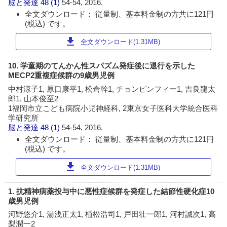
脳と発達
48 (1)
54-54, 2016.
全文ダウンロード： 従量制、基本料金制の方共に121円
(税込) です。
download
全文ダウンロード(1.31MB)
10. 学童期のてんかん性スパズム発症後に退行を示した
MECP2重複症候群の9歳男児例
中村涼子1, 原口康平1, 松倉幹1, チョンピンフィー1, 吉良龍太
郎1, 山本俊至2
1福岡市立こども病院小児神経科, 2東京女子医科大学統合医科
学研究所
脳と発達
48 (1)
54-54, 2016.
全文ダウンロード： 従量制、基本料金制の方共に121円
(税込) です。
download
全文ダウンロード(1.31MB)
1. 抗精神病薬投与中に悪性症候群を発症した結節性硬化症10
歳男児例
河野悠介1, 湯浅正太1, 植松浩司1, 戸田壮一郎1, 河村誠次1, 高
梨潤一2