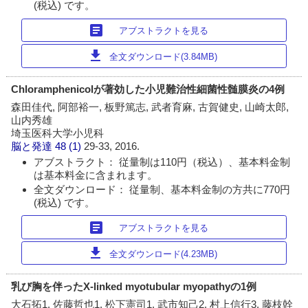
(税込) です。
article
アブストラクトを見る
download
全文ダウンロード(3.84MB)
Chloramphenicolが著効した小児難治性細菌性髄膜炎の4例
森田佳代, 阿部裕一, 板野篤志, 武者育麻, 古賀健史, 山崎太郎,
山内秀雄
埼玉医科大学小児科
脳と発達
48 (1)
29-33, 2016.
アブストラクト： 従量制は110円（税込）、基本料金制
は基本料金に含まれます。
全文ダウンロード： 従量制、基本料金制の方共に770円
(税込) です。
article
アブストラクトを見る
download
全文ダウンロード(4.23MB)
乳び胸を伴ったX-linked myotubular myopathyの1例
大石拓1, 佐藤哲也1, 松下憲司1, 武市知己2, 村上信行3, 藤枝幹