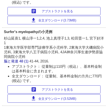
(税込) です。
article
アブストラクトを見る
download
全文ダウンロード(3.73MB)
Surfer's myelopathyの小児例
杉山延喜1, 横山淳一1,2,4, 池上真理子1,3, 松田晋一1, 宮下好洋
1
1東海大学医学部専門診療学系小児科学, 2東海大学大磯病院小
児科, 3東海大学八王子病院小児科, 4JA神奈川厚生連伊勢原協
同病院小児科
脳と発達
48 (1)
41-44, 2016.
アブストラクト： 従量制は110円（税込）、基本料金制
は基本料金に含まれます。
全文ダウンロード： 従量制、基本料金制の方共に770円
(税込) です。
article
アブストラクトを見る
download
全文ダウンロード(3.52MB)