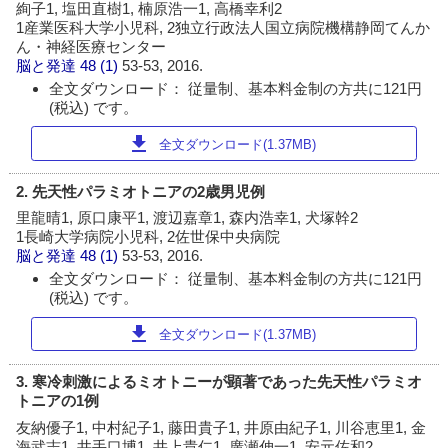
絢子1, 塩田直樹1, 楠原浩一1, 高橋幸利2
1産業医科大学小児科, 2独立行政法人国立病院機構静岡てんか
ん・神経医療センター
脳と発達
48 (1)
53-53, 2016.
全文ダウンロード： 従量制、基本料金制の方共に121円
(税込) です。
download
全文ダウンロード(1.37MB)
2. 先天性パラミオトニアの2歳男児例
里龍晴1, 原口康平1, 渡辺嘉章1, 森内浩幸1, 犬塚幹2
1長崎大学病院小児科, 2佐世保中央病院
脳と発達
48 (1)
53-53, 2016.
全文ダウンロード： 従量制、基本料金制の方共に121円
(税込) です。
download
全文ダウンロード(1.37MB)
3. 寒冷刺激によるミオトニーが顕著であった先天性パラミオ
トニアの1例
友納優子1, 中村紀子1, 藤田貴子1, 井原由紀子1, 川谷恵里1, 金
海武志1, 井手口博1, 井上貴仁1, 廣瀬伸一1, 安元佐和2