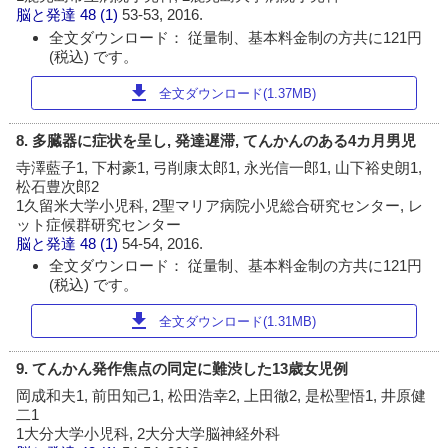
脳と発達
48 (1)
53-53, 2016.
全文ダウンロード： 従量制、基本料金制の方共に121円
(税込) です。
download
全文ダウンロード(1.37MB)
8. 多臓器に症状を呈し, 発達遅滞, てんかんのある4カ月男児
寺澤藍子1, 下村豪1, 弓削康太郎1, 永光信一郎1, 山下裕史朗1,
松石豊次郎2
1久留米大学小児科, 2聖マリア病院小児総合研究センター, レ
ット症候群研究センター
脳と発達
48 (1)
54-54, 2016.
全文ダウンロード： 従量制、基本料金制の方共に121円
(税込) です。
download
全文ダウンロード(1.31MB)
9. てんかん発作焦点の同定に難渋した13歳女児例
岡成和夫1, 前田知己1, 松田浩幸2, 上田徹2, 是松聖悟1, 井原健
二1
1大分大学小児科, 2大分大学脳神経外科