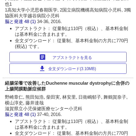
也1
1高知大学小児思春期医学, 2国立病院機構高知病院小児科, 3獨
協医科大学越谷病院小児科
脳と発達
48 (1)
34-36, 2016.
アブストラクト： 従量制は110円（税込）、基本料金制
は基本料金に含まれます。
全文ダウンロード： 従量制、基本料金制の方共に770円
(税込) です。
article
アブストラクトを見る
download
全文ダウンロード(3.10MB)
経腸栄養で改善したDuchenne muscular dystrophyに合併の
上腸間膜動脈症候群
野崎章仁, 熊田知浩, 柴田実, 林安里, 日衛嶋郁子, 舞鶴賀奈子,
横山淳史, 藤井達哉
滋賀県立小児保健医療センター小児科
脳と発達
48 (1)
37-40, 2016.
アブストラクト： 従量制は110円（税込）、基本料金制
は基本料金に含まれます。
全文ダウンロード： 従量制、基本料金制の方共に770円