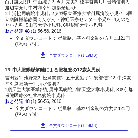
白井謙太朗1, 中山純子2, 今井克美3, 榎本啓典1,4, 岩崎信明2,
渡辺章充1, 中村和幸5, 加藤光広5,6
1土浦協同病院小児科, 2茨城県立医療大学付属病院小児科, 3国
立病院機構静岡てんかん・神経医療センター小児科, 4えのも
と小児科, 5山形大学小児科, 6現昭和大学小児科
脳と発達
48 (1)
56-56, 2016.
全文ダウンロード： 従量制、基本料金制の方共に121円
(税込) です。
download
全文ダウンロード(1.19MB)
13. 中大脳動脈解離による脳梗塞の12歳女児例
吉田登1, 池野充2, 松鳥奈穂2, 五十嵐鮎子2, 安部信平2, 中澤友
幸3, 新島新一1, 清水俊明2
1順天堂大学医学部附属練馬病院, 2順天堂大学小児科, 3東京都
保健医療公社豊島病院小児科
脳と発達
48 (1)
56-56, 2016.
全文ダウンロード： 従量制、基本料金制の方共に121円
(税込) です。
download
全文ダウンロード(1.19MB)