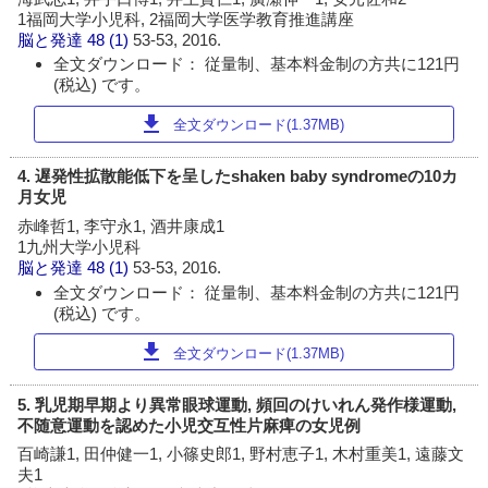
1福岡大学小児科, 2福岡大学医学教育推進講座
脳と発達
48 (1)
53-53, 2016.
全文ダウンロード： 従量制、基本料金制の方共に121円
(税込) です。
download
全文ダウンロード(1.37MB)
4. 遅発性拡散能低下を呈したshaken baby syndromeの10カ
月女児
赤峰哲1, 李守永1, 酒井康成1
1九州大学小児科
脳と発達
48 (1)
53-53, 2016.
全文ダウンロード： 従量制、基本料金制の方共に121円
(税込) です。
download
全文ダウンロード(1.37MB)
5. 乳児期早期より異常眼球運動, 頻回のけいれん発作様運動,
不随意運動を認めた小児交互性片麻痺の女児例
百崎謙1, 田仲健一1, 小篠史郎1, 野村恵子1, 木村重美1, 遠藤文
夫1