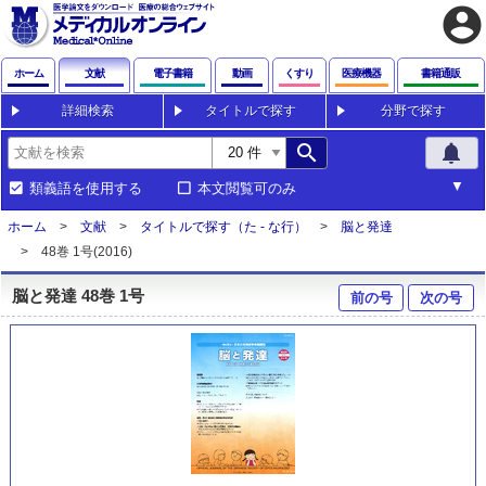
account_circle
ホーム
文献
電子書籍
動画
くすり
医療機器
書籍通販
詳細検索
タイトルで探す
分野で探す
search
notifications
類義語を使用する
本文閲覧可のみ
ホーム
文献
タイトルで探す（た - な行）
脳と発達
48巻 1号(2016)
脳と発達 48巻 1号
前の号
次の号