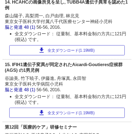
14. HCAHCの画像所見を呈し, TUBB4A遺伝子異常を認めた1
例
森山陽子, 高梨潤一, 白戸由理, 林北見
東京女子医科大学付属八千代医療センター神経小児科
脳と発達
48 (1)
56-56, 2016.
全文ダウンロード： 従量制、基本料金制の方共に121円
(税込) です。
download
全文ダウンロード(1.19MB)
15. IFIH1遺伝子変異が同定されたAicardi-Goutieres症候群
(AGS) の1男児例
谷諭美, 竹下暁子, 伊藤進, 舟塚真, 永田智
東京女子医科大学病院小児科
脳と発達
48 (1)
56-56, 2016.
全文ダウンロード： 従量制、基本料金制の方共に121円
(税込) です。
download
全文ダウンロード(1.19MB)
第12回「医療的ケア」研修セミナー