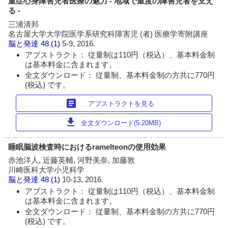
重症心身障害児者医療の魅力 - 地域で重度の障害児者を支え
る -
三浦清邦
名古屋大学大学院医学系研究科障害児 (者) 医療学寄附講座
脳と発達
48 (1)
5-9, 2016.
アブストラクト： 従量制は110円（税込）、基本料金制
は基本料金に含まれます。
全文ダウンロード： 従量制、基本料金制の方共に770円
(税込) です。
article
アブストラクトを見る
download
全文ダウンロード(5.20MB)
睡眠脳波検査時におけるramelteonの使用効果
赤池洋人, 近藤英輔, 河野美奈, 加藤敦
川崎医科大学小児科学
脳と発達
48 (1)
10-13, 2016.
アブストラクト： 従量制は110円（税込）、基本料金制
は基本料金に含まれます。
全文ダウンロード： 従量制、基本料金制の方共に770円
(税込) です。