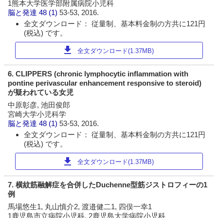
1熊本大学医学部附属病院小児科
脳と発達
48 (1)
53-53, 2016.
全文ダウンロード： 従量制、基本料金制の方共に121円
(税込) です。
download
全文ダウンロード(1.37MB)
6. CLIPPERS (chronic lymphocytic inflammation with
pontine perivascular enhancement responsive to steroid)
が疑われている女児
中原彰彦, 池田俊郎
宮崎大学小児科学
脳と発達
48 (1)
53-53, 2016.
全文ダウンロード： 従量制、基本料金制の方共に121円
(税込) です。
download
全文ダウンロード(1.37MB)
7. 横紋筋融解症を合併したDuchenne型筋ジストロフィーの1
例
馬場悠生1, 丸山慎介2, 渡邉健二1, 四俣一幸1
1鹿児島市立病院小児科, 2鹿児島大学病院小児科