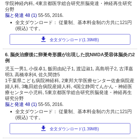
学院神経内科, 4東京都医学総合研究所脳発達・神経再生研究
分野
脳と発達
48 (1)
55-55, 2016.
全文ダウンロード： 従量制、基本料金制の方共に121円
(税込) です。
download
全文ダウンロード(1.39MB)
6. 脳炎治療後に卵巣奇形腫が出現した抗NMDA受容体脳炎の2
例
児玉一男1, 小俣卓1, 飯田由紀子1, 渡辺淑1, 高島明子2, 古澤嘉
明3, 高橋幸利4, 佐久間啓5
1千葉県こども病院神経科, 2東邦大学医療センター佐倉病院産
婦人科, 3亀田総合病院産婦人科, 4国立静岡てんかん・神経医
療センター小児科, 5東京都医学総合研究所脳発達・神経再生
研究分野
脳と発達
48 (1)
55-55, 2016.
全文ダウンロード： 従量制、基本料金制の方共に121円
(税込) です。
download
全文ダウンロード(1.39MB)