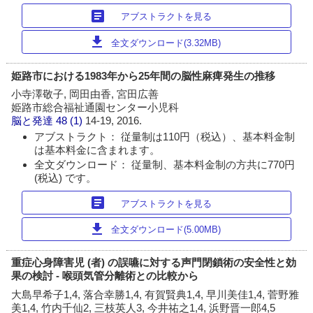
article
アブストラクトを見る
download
全文ダウンロード(3.32MB)
姫路市における1983年から25年間の脳性麻痺発生の推移
小寺澤敬子, 岡田由香, 宮田広善
姫路市総合福祉通園センター小児科
脳と発達
48 (1)
14-19, 2016.
アブストラクト： 従量制は110円（税込）、基本料金制
は基本料金に含まれます。
全文ダウンロード： 従量制、基本料金制の方共に770円
(税込) です。
article
アブストラクトを見る
download
全文ダウンロード(5.00MB)
重症心身障害児 (者) の誤嚥に対する声門閉鎖術の安全性と効
果の検討 - 喉頭気管分離術との比較から
大島早希子1,4, 落合幸勝1,4, 有賀賢典1,4, 早川美佳1,4, 菅野雅
美1,4, 竹内千仙2, 三枝英人3, 今井祐之1,4, 浜野晋一郎4,5