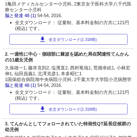
1亀田メディカルセンター小児科, 2東京女子医科大学八千代医
療センター小児科
脳と発達
48 (1)
54-54, 2016.
全文ダウンロード： 従量制、基本料金制の方共に121円
(税込) です。
download
全文ダウンロード(1.31MB)
2. 一過性に中心・側頭部に棘波を認めた局在関連性てんかん
の11歳女児例
久保雄一1, 藤井克則2, 塩濱直2, 西村竜哉1, 荒畑幸絵1, 小林宏
伸1, 仙田昌義1, 北澤克彦1, 本多昭仁1
1国保総合病院旭中央病院小児科, 2千葉大学大学院小児病態学
脳と発達
48 (1)
54-54, 2016.
全文ダウンロード： 従量制、基本料金制の方共に121円
(税込) です。
download
全文ダウンロード(1.31MB)
3. てんかんとしてフォローされていた特発性QT延長症候群の
幼児例