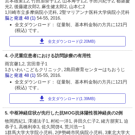
宮本雄策1,2, 竹田加奈子1,2, 山本寿子1,2, 宇田川紀子2, 都築慶
光2, 後藤建次郎2, 麻生健太郎2, 山本仁2
1川崎市立多摩病院小児科, 2聖マリアンナ医科大学病院小児科
脳と発達
48 (1)
54-55, 2016.
全文ダウンロード： 従量制、基本料金制の方共に121円
(税込) です。
download
全文ダウンロード(2.20MB)
4. 小児重症患者における訪問診療の有用性
雨宮馨1,2, 宮田章子1
1さいわいこどもクリニック, 2島田療育センターはちおうじ
脳と発達
48 (1)
55-55, 2016.
全文ダウンロード： 従量制、基本料金制の方共に121円
(税込) です。
download
全文ダウンロード(1.39MB)
5. 中枢神経症状が先行した抗MOG抗体陽性視神経炎の2例
牧岡西紀1, 澤浦法子1, 村松一洋1, 井田久仁子2, 緒方朋実1, 迫
恭子1, 高橋利幸3, 佐久間啓4, 荒川浩一1
1群馬大学大学院小児科, 2伊勢崎市民病院小児科, 3東北大学大