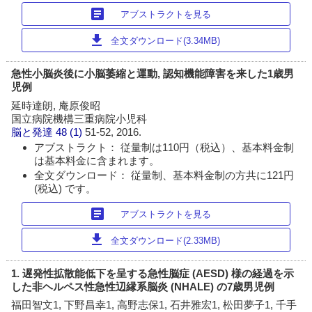
article
アブストラクトを見る
download
全文ダウンロード(3.34MB)
急性小脳炎後に小脳萎縮と運動, 認知機能障害を来した1歳男
児例
延時達朗, 庵原俊昭
国立病院機構三重病院小児科
脳と発達
48 (1)
51-52, 2016.
アブストラクト： 従量制は110円（税込）、基本料金制
は基本料金に含まれます。
全文ダウンロード： 従量制、基本料金制の方共に121円
(税込) です。
article
アブストラクトを見る
download
全文ダウンロード(2.33MB)
1. 遅発性拡散能低下を呈する急性脳症 (AESD) 様の経過を示
した非ヘルペス性急性辺縁系脳炎 (NHALE) の7歳男児例
福田智文1, 下野昌幸1, 高野志保1, 石井雅宏1, 松田夢子1, 千手