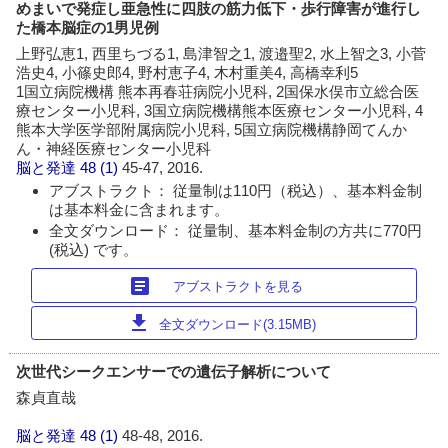
めまいで発症し亜急性に四肢の筋力低下・歩行障害が進行し
た橋本脳症の1男児例
上野弘恵1, 西里ちづる1, 島津智之1, 渡邉聖2, 水上智之3, 小菅
浩史4, 小篠史郎4, 野村恵子4, 木村重美4, 高橋幸利5
1国立病院機構 熊本再春荘病院小児科, 2国保水俣市立総合医
療センター小児科, 3国立病院機構熊本医療センター小児科, 4
熊本大学医学部附属病院小児科, 5国立病院機構静岡てんか
ん・神経医療センター小児科
脳と発達
48 (1)
45-47, 2016.
アブストラクト： 従量制は110円（税込）、基本料金制
は基本料金に含まれます。
全文ダウンロード： 従量制、基本料金制の方共に770円
(税込) です。
article
アブストラクトを見る
download
全文ダウンロード(3.15MB)
次世代シークエンサーでの遺伝子解析について
森貞直哉
脳と発達
48 (1)
48-48, 2016.