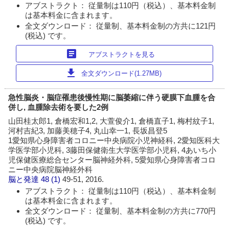
アブストラクト： 従量制は110円（税込）、基本料金制
は基本料金に含まれます。
全文ダウンロード： 従量制、基本料金制の方共に121円
(税込) です。
article
アブストラクトを見る
download
全文ダウンロード(1.27MB)
急性脳炎・脳症罹患後慢性期に脳萎縮に伴う硬膜下血腫を合
併し, 血腫除去術を要した2例
山田桂太郎1, 倉橋宏和1,2, 大萱俊介1, 倉橋直子1, 梅村紋子1,
河村吉紀3, 加藤美穂子4, 丸山幸一1, 長坂昌登5
1愛知県心身障害者コロニー中央病院小児神経科, 2愛知医科大
学医学部小児科, 3藤田保健衛生大学医学部小児科, 4あいち小
児保健医療総合センター脳神経外科, 5愛知県心身障害者コロ
ニー中央病院脳神経外科
脳と発達
48 (1)
49-51, 2016.
アブストラクト： 従量制は110円（税込）、基本料金制
は基本料金に含まれます。
全文ダウンロード： 従量制、基本料金制の方共に770円
(税込) です。