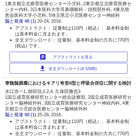
1東京都立北療育医療センター小児科, 2東京都立北療育医療セ
ンター内科, 3日本医科大学耳鼻咽喉科・頭頸部外科, 4東京慈
恵会医科大学小児科, 5埼玉県立小児医療センター神経科
脳と発達
48 (1)
20-24, 2016.
アブストラクト： 従量制は110円（税込）、基本料金制
は基本料金に含まれます。
全文ダウンロード： 従量制、基本料金制の方共に770円
(税込) です。
article
アブストラクトを見る
download
全文ダウンロード(4.32MB)
脊髄髄膜瘤におけるキアリ奇形II型と呼吸合併症に関する検討
水口浩一1, 師田信人2,4, 久保田雅也3
1国立成育医療研究センター総合診療部, 2国立成育医療研究セ
ンター脳神経外科, 3国立成育医療研究センター神経内科, 4東
京都立小児総合医療センター脳神経外科
脳と発達
48 (1)
25-28, 2016.
アブストラクト： 従量制は110円（税込）、基本料金制
は基本料金に含まれます。
全文ダウンロード： 従量制、基本料金制の方共に770円