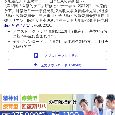
前垣義弘1,3, 玉崎章子2,3, 山本仁4,6, 高田哲5,7
1第12回「医療的ケア」研修セミナー会長, 2第12回「医療的
ケア」研修セミナー事務局長, 3鳥取大学脳神経小児科, 4社会
活動・広報委員会担当理事, 5社会活動・広報委員会委員長, 6
聖マリアンナ医科大学小児科, 7神戸大学大学院保健学研究科
脳と発達
48 (1)
57-58, 2016.
アブストラクト： 従量制は110円（税込）、基本料金制
は基本料金に含まれます。
全文ダウンロード： 従量制、基本料金制の方共に121円
(税込) です。
article
アブストラクトを見る
download
全文ダウンロード(1.90MB)