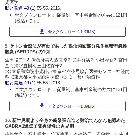
児医学
脳と発達
48 (1)
55-55, 2016.
全文ダウンロード： 従量制、基本料金制の方共に121円
(税込) です。
download
全文ダウンロード(1.39MB)
9. ケトン食療法が有効であった難治頻回部分発作重積型急性
脳炎 (AERRPS) の1例
生田陽二1,2, 伊藤麻美2, 森貴幸2, 荒井洋実2, 小出彩香2, 冨田
直2, 清水直樹3, 三山佐保子2
1公立昭和病院小児科, 2東京都立小児総合医療センター神経内
科, 3東京都立小児総合医療センター集中治療科
脳と発達
48 (1)
55-55, 2016.
全文ダウンロード： 従量制、基本料金制の方共に121円
(税込) です。
download
全文ダウンロード(1.39MB)
10. 新生児期より全身の筋緊張亢進と難治てんかんを認めた
GABRA1遺伝子変異陽性の男児例
小橋孝介1, 石山昭彦1, 竹下絵里1, 本橋裕子1, 齋藤貴志1, 中川