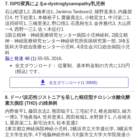
7. ISPD変異によるα-dystroglycanopathy乳児例
石山昭彦1,2, 高橋孝治1, Jantima Tanboon2, 猪野直美3, 内藤朋
巳4, 竹下絵里1, 本橋裕子1, 齋藤貴志1, 小牧宏文1, 中川栄二1,
須貝研司1, 三橋里美2, 野口悟2, 石黒秋生3, 金井雅代3, 大山昇
一4, 西野一三2, 佐々木征行1
1国立精神・神経医療研究センター病院小児神経科, 2国立精
神・神経医療研究センター神経研究所疾病研究第一部, 3埼玉
医科大学総合医療センター小児科, 4済生会川口総合病院小児
科
脳と発達
48 (1)
55-55, 2016.
全文ダウンロード： 従量制、基本料金制の方共に121円
(税込) です。
download
全文ダウンロード(1.39MB)
8. ドーパ反応性ジストニアを呈した軽症型チロシン水酸化酵
素欠損症 (THD) の姉弟例
内野俊平1, 藤田京志2, 熊田聡子1, 三宅紀子2, 椎名政昭3, 緒方
一博3, 下地眞哉4, 笠井恵美1, 西田裕哉1, 水野朋子1, 八谷靖夫
1, 栗原栄二1, 新宅治夫5, 松本直通2
1東京都立神経病院神経小児科, 2横浜市立大学遺伝学, 3横浜市
立大学生化学, 4下地脳神経外科, 5大阪市立大学大学院発達小