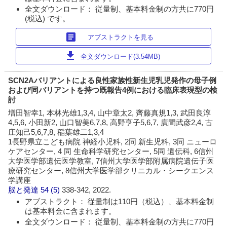
全文ダウンロード： 従量制、基本料金制の方共に770円
(税込) です。
article
アブストラクトを見る
download
全文ダウンロード(3.54MB)
SCN2Aバリアントによる良性家族性新生児乳児発作の母子例
および同バリアントを持つ既報告4例における臨床表現型の検
討
増田智幸1, 本林光雄1,3,4, 山中章太2, 齊藤真規1,3, 武田良淳
4,5,6, 小田新2, 山口智美6,7,8, 高野亨子5,6,7, 廣間武彦2,4, 古
庄知己5,6,7,8, 稲葉雄二1,3,4
1長野県立こども病院 神経小児科, 2同 新生児科, 3同 ニューロ
ケアセンター, 4 同 生命科学研究センター, 5同 遺伝科, 6信州
大学医学部遺伝医学教室, 7信州大学医学部附属病院遺伝子医
療研究センター, 8信州大学医学部クリニカル・シークエンス
学講座
脳と発達
54 (5)
338-342, 2022.
アブストラクト： 従量制は110円（税込）、基本料金制
は基本料金に含まれます。
全文ダウンロード： 従量制、基本料金制の方共に770円