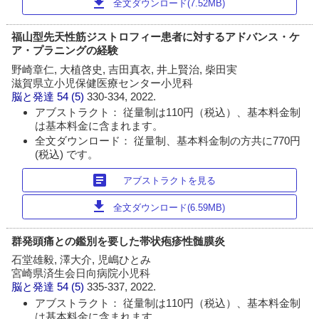
download
全文ダウンロード(7.52MB)
福山型先天性筋ジストロフィー患者に対するアドバンス・ケ
ア・プラニングの経験
野崎章仁, 大植啓史, 吉田真衣, 井上賢治, 柴田実
滋賀県立小児保健医療センター小児科
脳と発達
54 (5)
330-334, 2022.
アブストラクト： 従量制は110円（税込）、基本料金制
は基本料金に含まれます。
全文ダウンロード： 従量制、基本料金制の方共に770円
(税込) です。
article
アブストラクトを見る
download
全文ダウンロード(6.59MB)
群発頭痛との鑑別を要した帯状疱疹性髄膜炎
石堂雄毅, 澤大介, 児嶋ひとみ
宮崎県済生会日向病院小児科
脳と発達
54 (5)
335-337, 2022.
アブストラクト： 従量制は110円（税込）、基本料金制
は基本料金に含まれます。