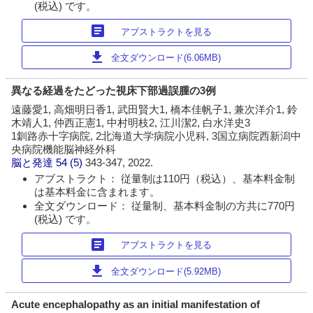
(税込) です。
article
アブストラクトを見る
download
全文ダウンロード(6.06MB)
異なる経過をたどった視床下部過誤腫の3例
遠藤愛1, 高畑明日香1, 武田賢大1, 橋本佳帆子1, 兼次洋介1, 鈴
木靖人1, 仲西正憲1, 中村明枝2, 江川潔2, 白水洋史3
1釧路赤十字病院, 2北海道大学病院小児科, 3国立病院西新潟中
央病院機能脳神経外科
脳と発達
54 (5)
343-347, 2022.
アブストラクト： 従量制は110円（税込）、基本料金制
は基本料金に含まれます。
全文ダウンロード： 従量制、基本料金制の方共に770円
(税込) です。
article
アブストラクトを見る
download
全文ダウンロード(5.92MB)
Acute encephalopathy as an initial manifestation of