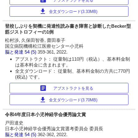
アブストラクトを見る
download
全文ダウンロード(3.33MB)
登校しぶりを契機に発達性読み書き障害と診断したBecker型
筋ジストロフィーの1例
松村渉, 久保田智香, 齋田泰子
国立病院機構松江医療センター小児科
脳と発達
54 (5)
359-361, 2022.
アブストラクト： 従量制は110円（税込）、基本料金制
は基本料金に含まれます。
全文ダウンロード： 従量制、基本料金制の方共に770円
(税込) です。
article
アブストラクトを見る
download
全文ダウンロード(3.70MB)
令和4年度日本小児神経学会優秀論文賞
戸田達史
日本小児神経学会優秀論文賞選考委員会 委員長
脳と発達
54 (5)
362-362, 2022.