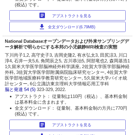
(税込) です。
article
アブストラクトを見る
download
全文ダウンロード(6.79MB)
National Databaseオープンデータおよび外来サンプリングデ
ータ解析で明らかにする本邦の小児鎮静MRI検査の実態
下川尚子1,2, 高守史子3, 吉岡史隆2, 有水弘太3, 田尻涼3, 川口
淳4, 石井一夫5,6, 角間辰之5, 古川恭治5, 阿部竜也2, 森岡基浩1
1久留米大学医学部脳神経外科学講座, 2佐賀大学医学部脳神経
外科, 3佐賀大学医学部附属病院臨床研究センター, 4佐賀大学
医学部地域医療科学教育研究センター, 5久留米大学バイオ統
計センター, 6公立諏訪東京理科大学情報応用工学科
脳と発達
54 (5)
323-329, 2022.
アブストラクト： 従量制は110円（税込）、基本料金制
は基本料金に含まれます。
全文ダウンロード： 従量制、基本料金制の方共に770円
(税込) です。
article
アブストラクトを見る