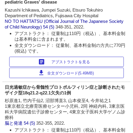
pediatric Graves' disease
Kazushi Ichikawa, Jumpei Suzuki, Etsuro Tokuhiro
Department of Pediatrics, Fujisawa City Hospital
NO TO HATTATSU (Official Journal of The Japanese Society
of Child Neurology)
54 (5)
348-351, 2022.
アブストラクト： 従量制は110円（税込）、基本料金制
は基本料金に含まれます。
全文ダウンロード： 従量制、基本料金制の方共に770円
(税込) です。
article
アブストラクトを見る
download
全文ダウンロード(5.49MB)
日光過敏症から骨髄性プロトポルフィリン症と診断されたモ
ザイク型18q21.2-q22.1欠失の1例
杉原進1, 竹内千仙2, 沼部博直3, 山本俊至4, 今井祐之1
1東京都立北療育医療センター小児科, 2同 神経内科, 3東京医
科大学病院遺伝子診療センター, 4東京女子医科大学ゲノム診
療科
脳と発達
54 (5)
352-355, 2022.
アブストラクト： 従量制は110円（税込）、基本料金制