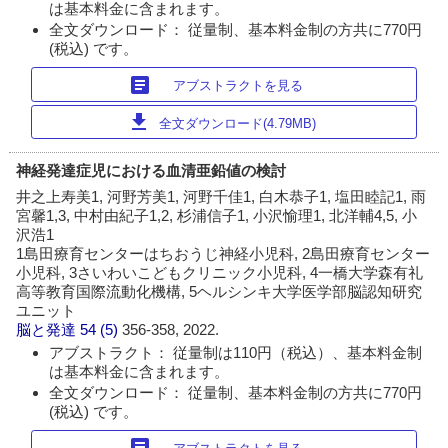
は基本料金に含まれます。
全文ダウンロード： 従量制、基本料金制の方共に770円
(税込) です。
article
アブストラクトを見る
download
全文ダウンロード(4.79MB)
神経発達症児における血清亜鉛値の検討
井之上寿美1, 河野芳美1, 河野千佳1, 白木恭子1, 塩田睦記1, 雨
宮馨1,3, 中村由紀子1,2, 杉浦信子1, 小沢愉理1, 北洋輔4,5, 小
沢浩1
1島田療育センターはちおうじ神経小児科, 2島田療育センター
小児科, 3さいわいこどもクリニック小児科, 4一橋大学森有礼
高等教育国際流動化機構, 5ヘルシンキ大学医学部脳認知研究
ユニット
脳と発達
54 (5)
356-358, 2022.
アブストラクト： 従量制は110円（税込）、基本料金制
は基本料金に含まれます。
全文ダウンロード： 従量制、基本料金制の方共に770円
(税込) です。
article