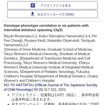
article
アブストラクトを見る
download
全文ダウンロード(7.25MB)
Genotype-phenotype correlation in six patients with
interstitial deletions spanning 13q31
Miyuki Muramatsu1,2, Keiko Shimojima-Yamamoto2,3,4, Pin
Fee Chong5, Ryutaro Kira5, Nobuhiko Okamoto6, Toshiyuki
Yamamoto1,2,4
1Division of Gene Medicine, Graduate School of Medicine,
Tokyo Women's Medical University, 2Institute of Medical
Genetics, 3Department of Transfusion Medicine and Cell
Processing, Tokyo Women's Medical University, 4Tokyo
Women's Medical University Institute of Integrated Medical
Sciences, 5Department of Pediatric Neurology, Fukuoka
Children's Hospital, 6Department of Medical Genetics, Osaka
Women's and Children's Hospital
NO TO HATTATSU (Official Journal of The Japanese Society
of Child Neurology)
54 (5)
317-322, 2022.
アブストラクト： 従量制は110円（税込）、基本料金制
は基本料金に含まれます。
全文ダウンロード： 従量制、基本料金制の方共に770円