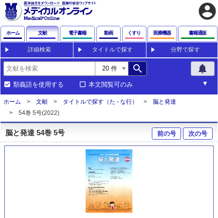
account_circle
ホーム
文献
電子書籍
動画
くすり
医療機器
書籍通販
詳細検索
タイトルで探す
分野で探す
search
notifications
類義語を使用する
本文閲覧可のみ
ホーム
文献
タイトルで探す（た - な行）
脳と発達
54巻 5号(2022)
脳と発達 54巻 5号
前の号
次の号