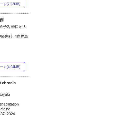
ド(7.23MB)
1例
原玲子2, 橋口昭大
経内科, 4鹿児島
ド(4.94MB)
t chronic
toyuki
habilitation
dicine
437, 2024.