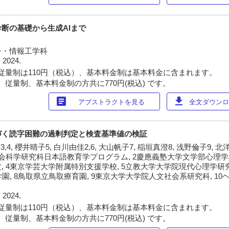
診断の基礎から生成AIまで
子・情報工学科
 2024.
従量制は110円（税込）、基本料金制は基本料金に含まれます。
 従量制、基本料金制の方共に770円(税込) です。
article
download
アブストラクトを見る
全文ダウンロー
づく読字困難の過剰判定と検査基準値の検証
,4, 櫻井晴子5, 白川由佳2,6, 大山帆子7, 稲垣真澄8, 浅野倫子9, 北洋
会科学研究科日本語教育学プログラム, 2慶應義塾大学文学部心理学専
 4東京学芸大学附属特別支援学校, 5立教大学大学院現代心理学研究
学園, 8鳥取県立鳥取療育園, 9東京大学大学院人文社会系研究科, 1
 2024.
従量制は110円（税込）、基本料金制は基本料金に含まれます。
 従量制、基本料金制の方共に770円(税込) です。