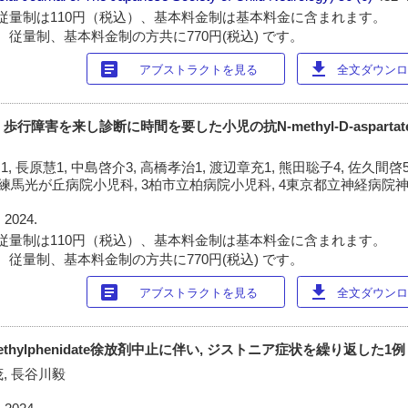
従量制は110円（税込）、基本料金制は基本料金に含まれます。
 従量制、基本料金制の方共に770円(税込) です。
article
download
アブストラクトを見る
全文ダウンロー
 歩行障害を来し診断に時間を要した小児の抗N-methyl-D-asparta
1, 長原慧1, 中島啓介3, 高橋孝治1, 渡辺章充1, 熊田聡子4, 佐久間啓
2練馬光が丘病院小児科, 3柏市立柏病院小児科, 4東京都立神経病院神
 2024.
従量制は110円（税込）、基本料金制は基本料金に含まれます。
 従量制、基本料金制の方共に770円(税込) です。
article
download
アブストラクトを見る
全文ダウンロー
のmethylphenidate徐放剤中止に伴い, ジストニア症状を繰り返した1例
茂, 長谷川毅