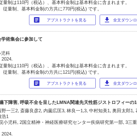
従量制は110円（税込）、基本料金制は基本料金に含まれます。
 従量制、基本料金制の方共に770円(税込) です。
article
download
アブストラクトを見る
全文ダウンロー
会学術集会に参加して
小児科
 2024.
従量制は110円（税込）、基本料金制は基本料金に含まれます。
 従量制、基本料金制の方共に121円(税込) です。
article
download
アブストラクトを見る
全文ダウンロー
, 嚥下障害, 呼吸不全を呈したLMNA関連先天性筋ジストロフィーの
野一三2, 斎藤良彦2, 内薗広匡3, 林良一1,3, 中村知美1, 奥田太郎1,
雅浩1
院小児科, 2国立精神・神経医療研究センター疾病研究第一部, 3三
 2024.