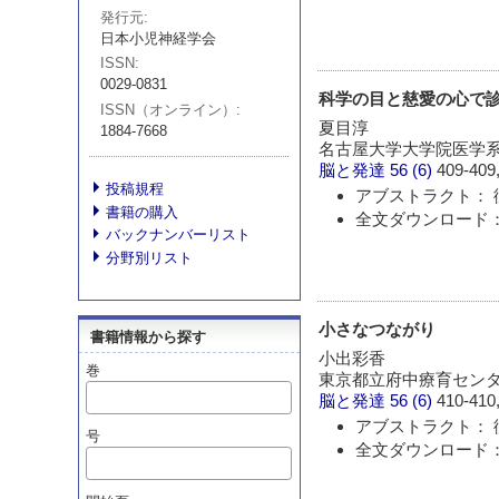
発行元
日本小児神経学会
ISSN
0029-0831
科学の目と慈愛の心で診
ISSN（オンライン）
夏目淳
1884-7668
名古屋大学大学院医学系
脳と発達
56 (6)
409-409,
投稿規程
アブストラクト： 
書籍の購入
全文ダウンロード：
バックナンバーリスト
分野別リスト
小さなつながり
書籍情報から探す
小出彩香
巻
東京都立府中療育セン
脳と発達
56 (6)
410-410,
アブストラクト： 
号
全文ダウンロード：