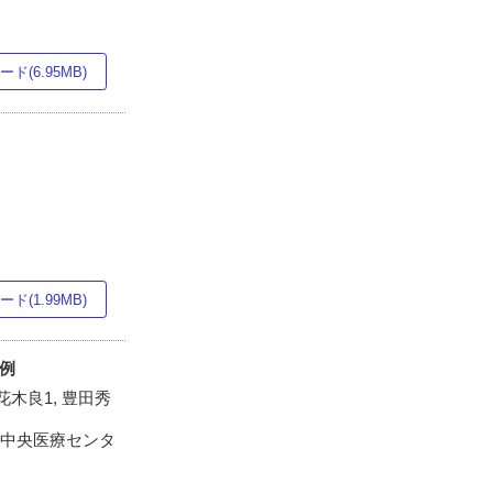
ド(6.95MB)
ド(1.99MB)
1例
 花木良1, 豊田秀
重中央医療センタ