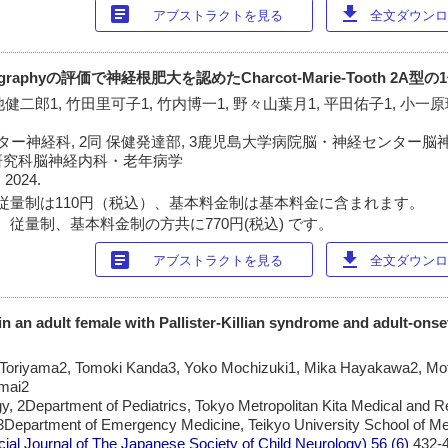
article
download
アブストラクトを見る
全文ダウンロー
raphyの評価で神経根肥大を認めたCharcot-Marie-Tooth 2A型の
池健二郎1, 竹田里可子1, 竹内博一1, 野々山葉月1, 平田佑子1, 小一
ー神経科, 2同 保健発達部, 3鹿児島大学病院脳・神経センター脳神
研究科脳神経内科・老年病学
 2024.
従量制は110円（税込）、基本料金制は基本料金に含まれます。
 従量制、基本料金制の方共に770円(税込) です。
article
download
アブストラクトを見る
全文ダウンロー
in an adult female with Pallister-Killian syndrome and adult-onse
Toriyama2, Tomoki Kanda3, Yoko Mochizuki1, Mika Hayakawa2, Mo
Imai2
, 2Department of Pediatrics, Tokyo Metropolitan Kita Medical and Re
, 3Department of Emergency Medicine, Teikyo University School of Me
l Journal of The Japanese Society of Child Neurology)
56 (6)
432-