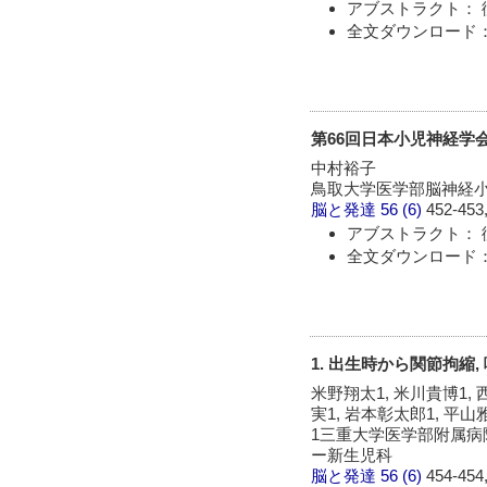
アブストラクト： 
全文ダウンロード：
第66回日本小児神経学
中村裕子
鳥取大学医学部脳神経
脳と発達
56 (6)
452-453,
アブストラクト： 
全文ダウンロード：
1. 出生時から関節拘縮
米野翔太1, 米川貴博1, 西
実1, 岩本彰太郎1, 平山
1三重大学医学部附属病
ー新生児科
脳と発達
56 (6)
454-454,