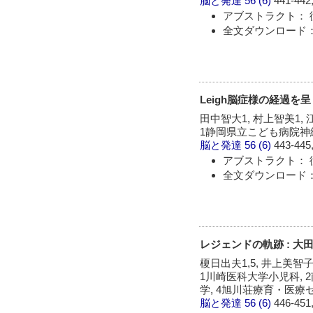
脳と発達
56 (6)
441-442,
アブストラクト： 
全文ダウンロード：
Leigh脳症様の経過
田中智大1, 村上智美1, 
1静岡県立こども病院神経
脳と発達
56 (6)
443-445,
アブストラクト： 
全文ダウンロード：
レジェンドの軌跡 : 大
榎日出夫1,5, 井上美智子
1川崎医科大学小児科,
学, 4旭川荘療育・医療
脳と発達
56 (6)
446-451,