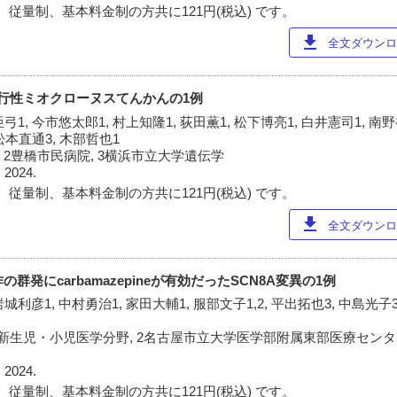
 従量制、基本料金制の方共に121円(税込) です。
download
全文ダウンロー
る進行性ミオクローヌスてんかんの1例
亜弓1, 今市悠太郎1, 村上知隆1, 荻田薫1, 松下博亮1, 白井憲司1, 南
 松本直通3, 木部哲也1
 2豊橋市民病院, 3横浜市立大学遺伝学
 2024.
 従量制、基本料金制の方共に121円(税込) です。
download
全文ダウンロー
の群発にcarbamazepineが有効だったSCN8A変異の1例
城利彦1, 中村勇治1, 家田大輔1, 服部文子1,2, 平出拓也3, 中島光子3
新生児・小児医学分野, 2名古屋市立大学医学部附属東部医療センター
 2024.
 従量制、基本料金制の方共に121円(税込) です。