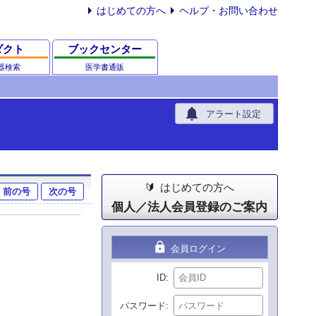
はじめての方へ
ヘルプ・お問い合わせ
ダクト
ブックセンター
器検索
医学書通販
notifications
アラート設定
はじめての方へ
前の号
次の号
個人／法人会員登録のご案内
lock
会員ログイン
ID
パスワード