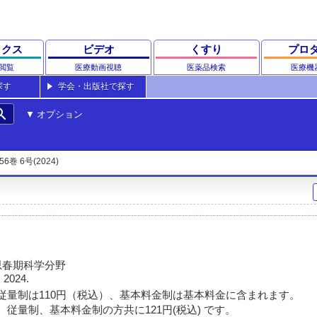
ックス
ビデオ
くすり
プロ
閲覧
医療動画視聴
医薬品検索
医療機
探す
学会・出版社で探す
rch
オプション
56巻 6号(2024)
思春期科学分野
 2024.
従量制は110円（税込）、基本料金制は基本料金に含まれます。
 従量制、基本料金制の方共に121円(税込) です。