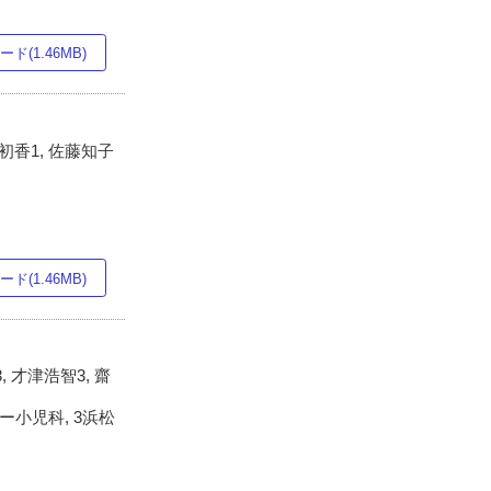
ド(1.46MB)
野初香1, 佐藤知子
ド(1.46MB)
, 才津浩智3, 齋
小児科, 3浜松