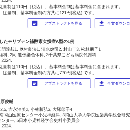
 2024.
従量制は110円（税込）、基本料金制は基本料金に含まれます。
 従量制、基本料金制の方共に121円(税込) です。
article
download
アブストラクトを見る
全文ダウンロー
を呈したモリブデン補酵素欠損症A型の1例
江間達哉1, 奥村良法1, 清水健司2, 村山圭3, 松林朋子1
科, 2同 遺伝染色体科, 3千葉県こども病院代謝科
 2024.
従量制は110円（税込）、基本料金制は基本料金に含まれます。
 従量制、基本料金制の方共に770円(税込) です。
article
download
アブストラクトを見る
全文ダウンロー
田原俊輔
2,5, 吉永治美2, 小林勝弘3, 大塚頌子4
 2南岡山医療センター小児神経科, 3岡山大学大学院医歯薬学総合研
センター, 5日本小児神経学会史料小委員会
 2024.