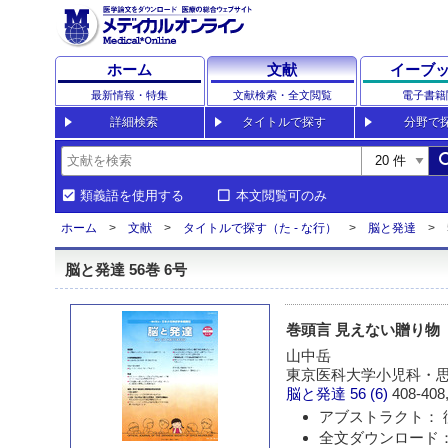
ホーム
文献
イーブ
最新情報・特集
文献検索・全文閲覧
電子書籍
詳細検索
タイトルで探す
分野で
sea
類義語を使用する
本文閲覧可のみ
ホーム
文献
タイトルで探す（た - な行）
脳と発達
脳と発達 56巻 6号
巻頭言 見えない贈り物
山中岳
東京医科大学小児科・
脳と発達
56 (6)
408-408,
アブストラクト： 
全文ダウンロード：