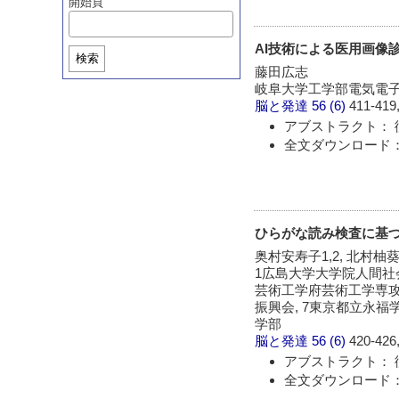
開始頁
AI技術による医用画像
検索
藤田広志
岐阜大学工学部電気電
脳と発達
56 (6)
411-419,
アブストラクト： 
全文ダウンロード：
ひらがな読み検査に基
奥村安寿子1,2, 北村柚葵3
1広島大学大学院人間社
芸術工学府芸術工学専攻,
振興会, 7東京都立永福
学部
脳と発達
56 (6)
420-426,
アブストラクト： 
全文ダウンロード：