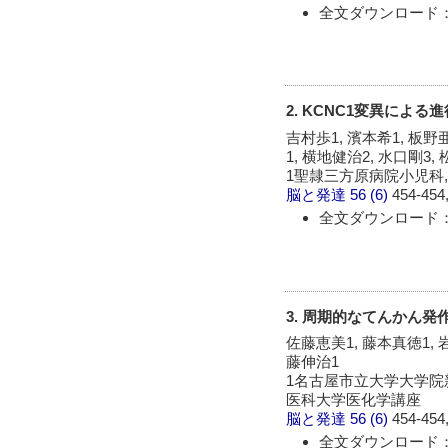
全文ダウンロード：
2. KCNC1変異によ
吉村歩1, 濱本希1, 板野
1, 横地健治2, 水口剛3,
1聖隷三方原病院小児科,
脳と発達
56 (6)
454-454,
全文ダウンロード：
3. 周期的なてんかん発作
佐藤恵美1, 藤本真徳1, 岩
藤伸治1
1名古屋市立大学大学院
医科大学医化学講座
脳と発達
56 (6)
454-454,
全文ダウンロード：