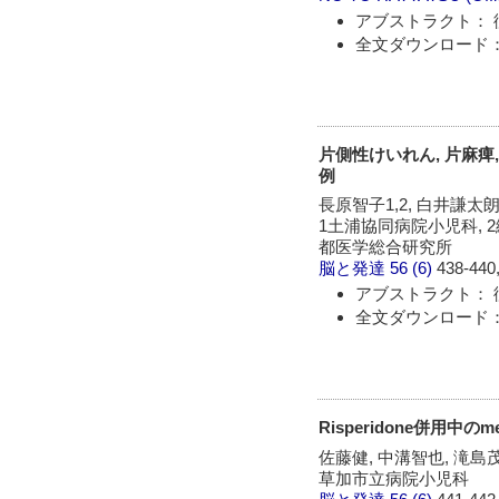
アブストラクト： 
全文ダウンロード：
片側性けいれん, 片麻痺,
例
長原智子1,2, 白井謙太朗
1土浦協同病院小児科, 
都医学総合研究所
脳と発達
56 (6)
438-440,
アブストラクト： 
全文ダウンロード：
Risperidone併用中
佐藤健, 中溝智也, 滝島
草加市立病院小児科