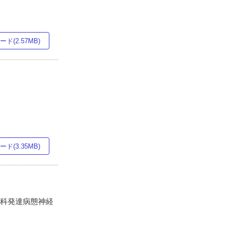
ド(2.57MB)
ド(3.35MB)
究科発達病態神経