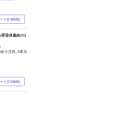
ド(5.86MB)
te受容体脳炎の1
5
経小児科, 5東京
ド(3.59MB)