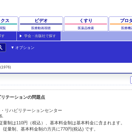
ックス
ビデオ
くすり
プロ
閲覧
医療動画視聴
医薬品検索
医療機
探す
学会・出版社で探す
rch
オプション
(1976)
ビリテーションの問題点
科・リハビリテーションセンター
6.
従量制は110円（税込）、基本料金制は基本料金に含まれます。
 従量制、基本料金制の方共に770円(税込) です。