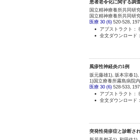
患者老令化に関する調査
国立精神療養所共同研究班,
国立精神療養所共同研究班
医療
30 (6)
520-528, 197
アブストラクト： 
全文ダウンロード：
風疹性神経炎の1例
坂元藤雄1), 坂本宗春1),
1)国立療養所霧島病院
医療
30 (6)
528-533, 197
アブストラクト： 
全文ダウンロード：
突発性発疹症と診断さ
新居美都子1), 和田佐1),