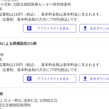
小児科, 2)国立病院医療センター研究検査科
6.
従量制は110円（税込）、基本料金制は基本料金に含まれます。
 従量制、基本料金制の方共に770円(税込) です。
article
download
アブストラクトを見る
全文ダウンロー
nsasiiによる肺感染症の1例
内科
6.
従量制は110円（税込）、基本料金制は基本料金に含まれます。
 従量制、基本料金制の方共に770円(税込) です。
article
download
アブストラクトを見る
全文ダウンロー
例
, 川上一郎1), 浅本仁2), 古田睦広2)
2)国立京都病院病理科