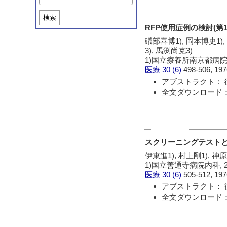
検索
RFP使用症例の検討(第1
礒部喜博1), 岡本博史1),
3), 馬渕尚克3)
1)国立療養所南京都病院
医療
30 (6)
498-506, 197
アブストラクト： 
全文ダウンロード：
スクリーニングテストと
伊東進1), 村上剛1), 神
1)国立善通寺病院内科,
医療
30 (6)
505-512, 197
アブストラクト： 
全文ダウンロード：