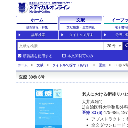
ホーム
文献
イーブ
最新情報・特集
文献検索・全文閲覧
電子書籍
詳細検索
タイトルで探す
分野で
sea
類義語を使用する
本文閲覧可のみ
ホーム
文献
タイトルで探す（あ行）
医療
30巻 6号
医療 30巻 6号
老人における術後リハ
大井淑雄1)
1)自治医科大学整形外
医療
30 (6)
479-485, 197
アブストラクト： 
全文ダウンロード：