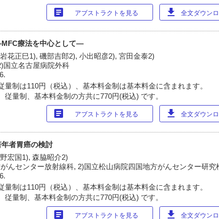
article
download
アブストラクトを見る
全文ダウンロー
MFC療法を中心として―
 岩花正巳1), 磯部吉郎2), 小出昭彦2), 宮田金泰2)
 2)国立名古屋病院外科
6.
従量制は110円（税込）、基本料金制は基本料金に含まれます。
 従量制、基本料金制の方共に770円(税込) です。
article
download
アブストラクトを見る
全文ダウンロー
若年者胃癌の検討
浅野宏国1), 森脇昭介2)
方がんセンター放射線科, 2)国立松山病院四国地方がんセンター研究
6.
従量制は110円（税込）、基本料金制は基本料金に含まれます。
 従量制、基本料金制の方共に770円(税込) です。
article
download
アブストラクトを見る
全文ダウンロー