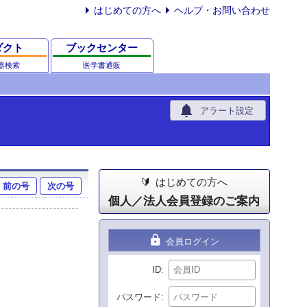
はじめての方へ
ヘルプ・お問い合わせ
ダクト
ブックセンター
器検索
医学書通販
notifications
アラート設定
はじめての方へ
前の号
次の号
個人／法人会員登録のご案内
lock
会員ログイン
ID
パスワード