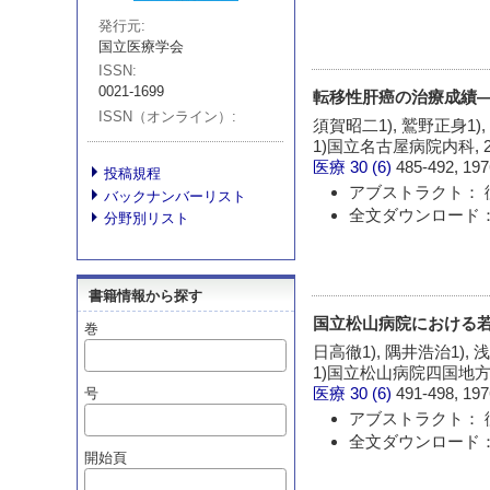
発行元
国立医療学会
ISSN
0021-1699
転移性肝癌の治療成績―
ISSN（オンライン）
須賀昭二1), 鷲野正身1),
1)国立名古屋病院内科,
医療
30 (6)
485-492, 197
投稿規程
アブストラクト： 
バックナンバーリスト
全文ダウンロード：
分野別リスト
書籍情報から探す
国立松山病院における
巻
日高徹1), 隅井浩治1), 
1)国立松山病院四国地
医療
30 (6)
491-498, 197
号
アブストラクト： 
全文ダウンロード：
開始頁