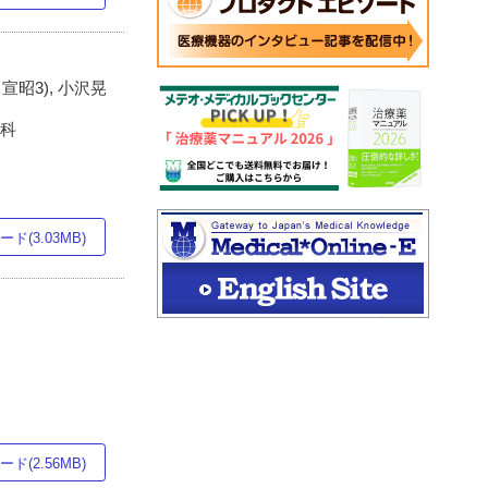
田宣昭3), 小沢晃
器科
ド(3.03MB)
)
ド(2.56MB)