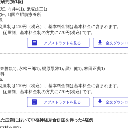
研究(第1報)
 向井彬1), 鬼塚雄三1)
, 1)国立肥前療養所
6.
従量制は110円（税込）、基本料金制は基本料金に含まれます。
 従量制、基本料金制の方共に770円(税込) です。
article
download
アブストラクトを見る
全文ダウンロー
 東勝観1), 永松三郎1), 梶原景雅1), 黒江健1), 林田正典1)
内科
6.
従量制は110円（税込）、基本料金制は基本料金に含まれます。
 従量制、基本料金制の方共に770円(税込) です。
article
download
アブストラクトを見る
全文ダウンロー
れた症例において中枢神経系合併症を伴った4症例
 中村正夫2)