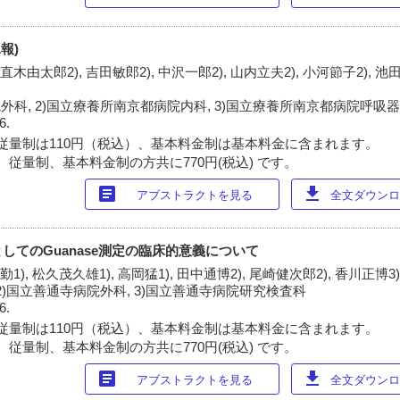
報)
 直木由太郎2), 吉田敏郎2), 中沢一郎2), 山内立夫2), 小河節子2), 池
外科, 2)国立療養所南京都病院内科, 3)国立療養所南京都病院呼吸
6.
従量制は110円（税込）、基本料金制は基本料金に含まれます。
 従量制、基本料金制の方共に770円(税込) です。
article
download
アブストラクトを見る
全文ダウンロー
してのGuanase測定の臨床的意義について
原勤1), 松久茂久雄1), 高岡猛1), 田中通博2), 尾崎健次郎2), 香川正博3
 2)国立善通寺病院外科, 3)国立善通寺病院研究検査科
6.
従量制は110円（税込）、基本料金制は基本料金に含まれます。
 従量制、基本料金制の方共に770円(税込) です。
article
download
アブストラクトを見る
全文ダウンロー