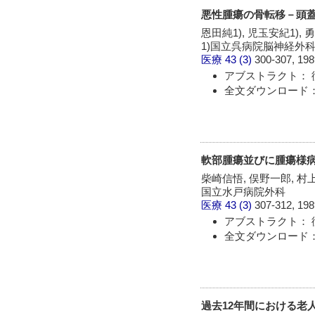
悪性腫瘍の骨転移－頭
恩田純1), 児玉安紀1), 
1)国立呉病院脳神経外科
医療
43 (3)
300-307, 198
アブストラクト： 
全文ダウンロード：
軟部腫瘍並びに腫瘍様
柴崎信悟, 俣野一郎, 村
国立水戸病院外科
医療
43 (3)
307-312, 198
アブストラクト： 
全文ダウンロード：
過去12年間における老