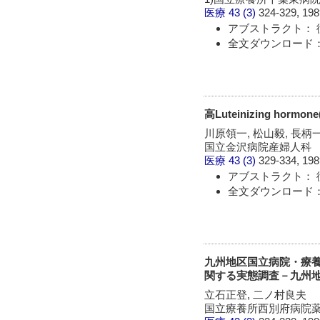
医療
43 (3)
324-329, 198
アブストラクト： 
全文ダウンロード：
高Luteinizing h
川原領一, 松山毅, 長柄
国立金沢病院産婦人科
医療
43 (3)
329-334, 198
アブストラクト： 
全文ダウンロード：
九州地区国立病院・療養所にお
関する実態調査－九州
立石正登, 二ノ村良夫
国立療養所西別府病院