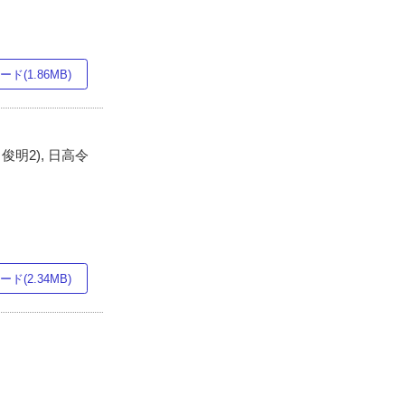
ド(1.86MB)
田俊明2), 日高令
ド(2.34MB)