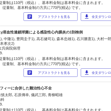
従量制は110円（税込）、基本料金制は基本料金に含まれます。
 従量制、基本料金制の方共に770円(税込) です。
article
download
アブストラクトを見る
全文ダウンロー
γ溶血性連鎖球菌による感染性心内膜炎の1剖検例
 中隆1), 豊岡圭子1), 高石健司1), 森本忠雄1), 石川勝憲1), 大村一郎1
桐本孝次2)
国立呉病院病理
9.
従量制は110円（税込）、基本料金制は基本料金に含まれます。
 従量制、基本料金制の方共に770円(税込) です。
article
download
アブストラクトを見る
全文ダウンロー
トロフィーに合併した難治性心不全
味慎太郎, 石原傳幸, 儀武三郎, 青柳昭雄
内科
9.
従量制は110円（税込）、基本料金制は基本料金に含まれます。