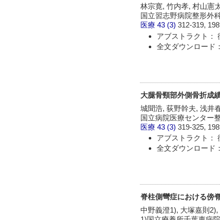
林宗寛, 竹内孝, 村山憲
国立習志野病院整形外
医療
43 (3)
312-319, 198
アブストラクト： 
全文ダウンロード：
大腿骨頸部外側骨折成
城聞浩, 荻野幹夫, 浅井
国立病院医療センター
医療
43 (3)
319-325, 198
アブストラクト： 
全文ダウンロード：
脊柱側彎症における傍
中野義澄1), 大塚嘉則2),
1)国立療養所千葉東病院