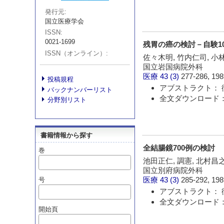
発行元
国立医療学会
ISSN
0021-1699
残胃の癌の検討－自験1
ISSN（オンライン）
佐々木明, 竹内仁司, 小
国立岩国病院外科
医療
43 (3)
277-286, 198
投稿規程
アブストラクト： 
バックナンバーリスト
全文ダウンロード：
分野別リスト
書籍情報から探す
全結腸鏡700例の検討
巻
池田正仁, 調憲, 北村昌之
国立別府病院外科
医療
43 (3)
285-292, 198
号
アブストラクト： 
全文ダウンロード：
開始頁