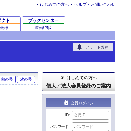
はじめての方へ
ヘルプ・お問い合わせ
ダクト
ブックセンター
器検索
医学書通販
notifications
アラート設定
はじめての方へ
前の号
次の号
個人／法人会員登録のご案内
lock
会員ログイン
ID
パスワード