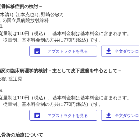
蓋骨転移症例の検討－
勇木清1), 江本克也1), 野崎公敏2)
, 2)国立呉病院放射線科
9.
従量制は110円（税込）、基本料金制は基本料金に含まれます。
 従量制、基本料金制の方共に770円(税込) です。
article
download
アブストラクトを見る
全文ダウンロー
病変の臨床病理学的検討－主として皮下腫瘤を中心として－
上穆, 渡辺晃
9.
従量制は110円（税込）、基本料金制は基本料金に含まれます。
 従量制、基本料金制の方共に770円(税込) です。
article
download
アブストラクトを見る
全文ダウンロー
人骨折の治療について