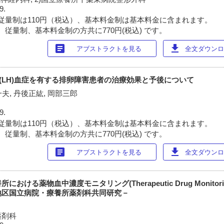
9.
従量制は110円（税込）、基本料金制は基本料金に含まれます。
 従量制、基本料金制の方共に770円(税込) です。
article
download
アブストラクトを見る
全文ダウンロー
ormone(LH)血症を有する排卵障害患者の治療効果と予後について
一夫, 丹後正紘, 岡部三郎
9.
従量制は110円（税込）、基本料金制は基本料金に含まれます。
 従量制、基本料金制の方共に770円(税込) です。
article
download
アブストラクトを見る
全文ダウンロー
ける薬物血中濃度モニタリング(Therapeutic Drug Monitorin
地区国立病院・療養所薬剤科共同研究－
薬剤科