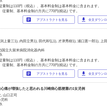
9.
従量制は110円（税込）、基本料金制は基本料金に含まれます。
 従量制、基本料金制の方共に770円(税込) です。
article
download
アブストラクトを見る
全文ダウンロー
 渕上量三1), 内田立男1), 田代和弘1), 才津秀樹1), 浦口憲一郎1), 上
 2)国立久留米病院消化器内科
9.
従量制は110円（税込）、基本料金制は基本料金に含まれます。
 従量制、基本料金制の方共に770円(税込) です。
article
download
アブストラクトを見る
全文ダウンロー
狭心痛が増強したと思われる川崎病心筋梗塞の1女児例
次, 山口正司
小児科
9.