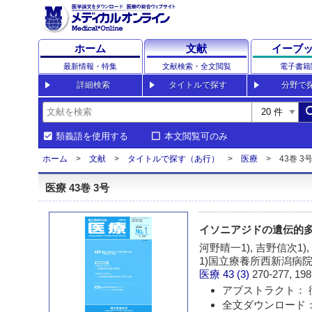
ホーム
文献
イーブ
最新情報・特集
文献検索・全文閲覧
電子書籍
詳細検索
タイトルで探す
分野で
sea
類義語を使用する
本文閲覧可のみ
ホーム
文献
タイトルで探す（あ行）
医療
43巻 3号
医療 43巻 3号
イソニアジドの遺伝的
河野晴一1), 吉野信次1),
1)国立療養所西新潟病院
医療
43 (3)
270-277, 198
アブストラクト： 
全文ダウンロード：