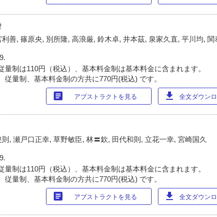
討
利善, 篠原央, 別所隆, 高浪厳, 鈴木卓, 井本茲, 泉家久直, 平川均, 関
9.
従量制は110円（税込）、基本料金制は基本料金に含まれます。
 従量制、基本料金制の方共に770円(税込) です。
article
download
アブストラクトを見る
全文ダウンロー
俊則, 瀬戸口正幸, 草野敏臣, 林〓欽, 田代和則, 立花一幸, 宮崎国久
9.
従量制は110円（税込）、基本料金制は基本料金に含まれます。
 従量制、基本料金制の方共に770円(税込) です。
article
download
アブストラクトを見る
全文ダウンロー