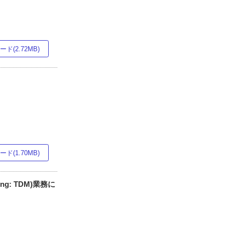
ド(2.72MB)
ド(1.70MB)
g: TDM)業務に