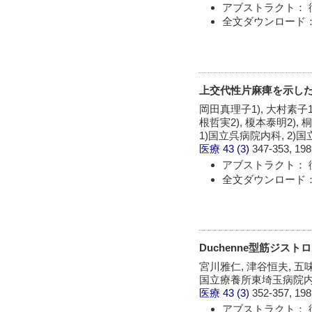
アブストラクト： 
全文ダウンロード：
上交代性片麻痺を示した
岡田真理子1), 大村素子1),
根哲実2), 榎本泰明2), 
1)国立呉病院内科, 2)
医療
43 (3)
347-353, 198
アブストラクト： 
全文ダウンロード：
Duchenne型筋ジス
宮川雅仁, 津谷恒夫, 五
国立療養所東埼玉病院
医療
43 (3)
352-357, 198
アブストラクト： 