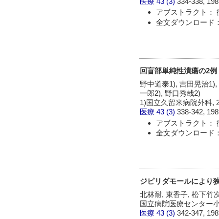
医療
43 (3)
334-338, 198
アブストラクト： 
全文ダウンロード：
回盲部単純性潰瘍の2例
野中道泰1), 吉田晃治1),
一郎2), 野口秀哉2)
1)国立久留米病院外科,
医療
43 (3)
338-342, 198
アブストラクト： 
全文ダウンロード：
ジピリダモールにより
北林耐, 東香子, 松下竹
国立病院医療センター
医療
43 (3)
342-347, 198