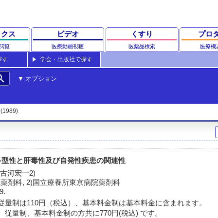
ックス
ビデオ
くすり
プロ
閲覧
医療動画視聴
医薬品検索
医療機
探す
学会・出版社で探す
rch
オプション
(1989)
多型性と肝毒性及び自発性疾患の関連性
 古河宏一2)
薬剤科, 2)国立療養所東京病院薬剤科
9.
従量制は110円（税込）、基本料金制は基本料金に含まれます。
 従量制、基本料金制の方共に770円(税込) です。