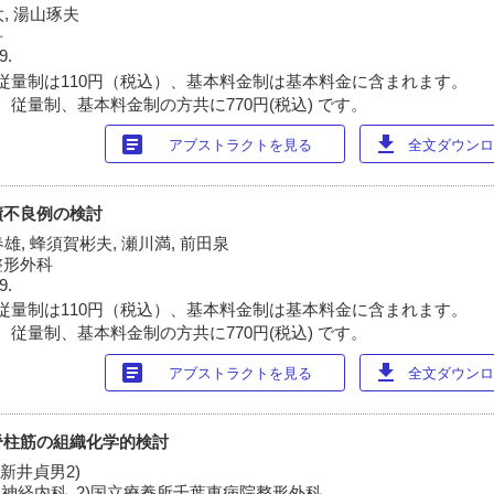
太, 湯山琢夫
科
9.
従量制は110円（税込）、基本料金制は基本料金に含まれます。
 従量制、基本料金制の方共に770円(税込) です。
article
download
アブストラクトを見る
全文ダウンロー
績不良例の検討
春雄, 蜂須賀彬夫, 瀬川満, 前田泉
整形外科
9.
従量制は110円（税込）、基本料金制は基本料金に含まれます。
 従量制、基本料金制の方共に770円(税込) です。
article
download
アブストラクトを見る
全文ダウンロー
脊柱筋の組織化学的検討
 新井貞男2)
神経内科, 2)国立療養所千葉東病院整形外科