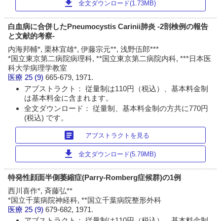
download
全文ダウンロード(1.73MB)
白血病に合併したPneumocystis Carinii肺炎 -2剖検例の報告
と文献的考察-
内海邦輔*, 栗林宜雄*, 伊藤宗元**, 浅野伍郎***
*国立東京第二病院病理科, **国立東京第二病院内科, ***日本医
科大学病理学教室
医療
25 (9)
665-679, 1971.
アブストラクト： 従量制は110円（税込）、基本料金制
は基本料金に含まれます。
全文ダウンロード： 従量制、基本料金制の方共に770円
(税込) です。
article
アブストラクトを見る
download
全文ダウンロード(5.79MB)
特発性顔面半側萎縮症(Parry-Romberg症候群)の1例
西川喜作*, 斉藤弘**
*国立千葉病院神経科, **国立千葉病院整形外科
医療
25 (9)
679-682, 1971.
アブストラクト： 従量制は110円（税込）、基本料金制