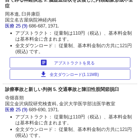
症
岡本進, 臼井康臣
国立名古屋病院神経内科
医療
25 (9)
686-687, 1971.
アブストラクト： 従量制は110円（税込）、基本料金制
は基本料金に含まれます。
全文ダウンロード： 従量制、基本料金制の方共に121円
(税込) です。
article
アブストラクトを見る
download
全文ダウンロード(1.11MB)
診療事故と新しい判例 5. 交通事故と陳旧性股関節脱臼
寺畑喜朔
国立金沢病院研究検査科, 金沢大学医学部法医学教室
医療
25 (9)
689-690, 1971.
アブストラクト： 従量制は110円（税込）、基本料金制
は基本料金に含まれます。
全文ダウンロード： 従量制、基本料金制の方共に121円
(税込) です。