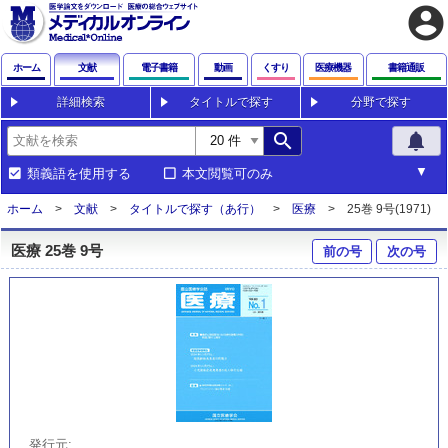
account_circle
ホーム
文献
電子書籍
動画
くすり
医療機器
書籍通販
詳細検索
タイトルで探す
分野で探す
search
notifications
類義語を使用する
本文閲覧可のみ
ホーム
文献
タイトルで探す（あ行）
医療
25巻 9号(1971)
医療 25巻 9号
前の号
次の号
発行元