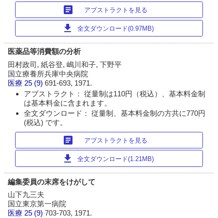
article
アブストラクトを見る
download
全文ダウンロード(0.97MB)
医薬品等消費額の分析
田村政司, 紙谷登, 嶋川和子, 下野平
国立療養所兵庫中央病院
医療
25 (9)
691-693, 1971.
アブストラクト： 従量制は110円（税込）、基本料金制
は基本料金に含まれます。
全文ダウンロード： 従量制、基本料金制の方共に770円
(税込) です。
article
アブストラクトを見る
download
全文ダウンロード(1.21MB)
編集委員の末席をけがして
山下九三夫
国立東京第一病院
医療
25 (9)
703-703, 1971.