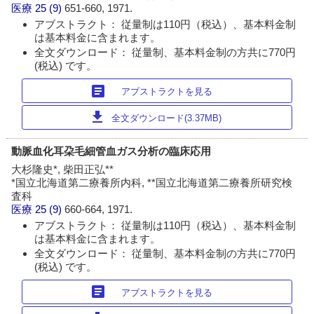
医療
25 (9)
651-660, 1971.
アブストラクト： 従量制は110円（税込）、基本料金制
は基本料金に含まれます。
全文ダウンロード： 従量制、基本料金制の方共に770円
(税込) です。
article
アブストラクトを見る
download
全文ダウンロード(3.37MB)
動脈血化耳朶毛細管血ガス分析の臨床応用
大杉隆史*, 柴田正弘**
*国立北海道第二療養所内科, **国立北海道第二療養所研究検
査科
医療
25 (9)
660-664, 1971.
アブストラクト： 従量制は110円（税込）、基本料金制
は基本料金に含まれます。
全文ダウンロード： 従量制、基本料金制の方共に770円
(税込) です。
article
アブストラクトを見る