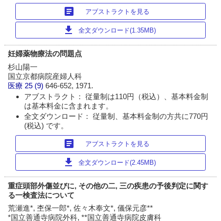
article
アブストラクトを見る
download
全文ダウンロード(1.35MB)
妊婦薬物療法の問題点
杉山陽一
国立京都病院産婦人科
医療
25 (9)
646-652, 1971.
アブストラクト： 従量制は110円（税込）、基本料金制
は基本料金に含まれます。
全文ダウンロード： 従量制、基本料金制の方共に770円
(税込) です。
article
アブストラクトを見る
download
全文ダウンロード(2.45MB)
重症頭部外傷並びに, その他の二, 三の疾患の予後判定に関す
る一検査法について
荒瀬進*, 杢保一郎*, 佐々木奉文*, 儀保元彦**
*国立善通寺病院外科, **国立善通寺病院皮膚科