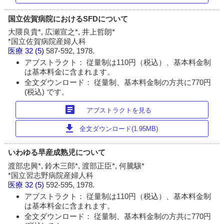
国立佐賀病院におけるSFDについて
大隈良貴*, 広瀬宣之*, 井上哲朗*
*国立佐賀病院産婦人科
医療
32 (5)
587-592, 1978.
アブストラクト： 従量制は110円（税込）、基本料金制
は基本料金に含まれます。
全文ダウンロード： 従量制、基本料金制の方共に770円
(税込) です。
article
アブストラクトを見る
download
全文ダウンロード(1.95MB)
いわゆる早産成熟児について
渡部忠興*, 鈴木三郎*, 渡部正臣*, 何騰驤*
*国立習志野病院産婦人科
医療
32 (5)
592-595, 1978.
アブストラクト： 従量制は110円（税込）、基本料金制
は基本料金に含まれます。
全文ダウンロード： 従量制、基本料金制の方共に770円