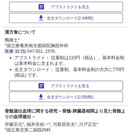
article
アブストラクトを見る
download
全文ダウンロード(2.44MB)
漢方食について
陶棣土*
*国立療養所南京都病院胸部外科
医療
32 (5)
547-551, 1978.
アブストラクト： 従量制は110円（税込）、基本料金制
は基本料金に含まれます。
全文ダウンロード： 従量制、基本料金制の方共に770円
(税込) です。
article
アブストラクトを見る
download
全文ダウンロード(2.05MB)
骨髄遊出血球に関する研究－骨髄-脾臓器相関より見た骨髄よ
りの血球遊出－
伊藤宗元*, 福井谷祐一*, 与那原良夫*, 川戸正文*
*国立東京第二病院内科