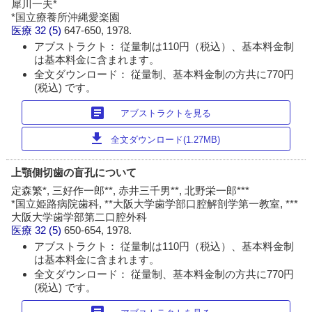
犀川一夫*
*国立療養所沖縄愛楽園
医療
32 (5)
647-650, 1978.
アブストラクト： 従量制は110円（税込）、基本料金制
は基本料金に含まれます。
全文ダウンロード： 従量制、基本料金制の方共に770円
(税込) です。
article
アブストラクトを見る
download
全文ダウンロード(1.27MB)
上顎側切歯の盲孔について
定森繁*, 三好作一郎**, 赤井三千男**, 北野栄一郎***
*国立姫路病院歯科, **大阪大学歯学部口腔解剖学第一教室, ***
大阪大学歯学部第二口腔外科
医療
32 (5)
650-654, 1978.
アブストラクト： 従量制は110円（税込）、基本料金制
は基本料金に含まれます。
全文ダウンロード： 従量制、基本料金制の方共に770円
(税込) です。