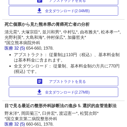
article
アブストラクトを見る
download
全文ダウンロード(2.04MB)
死亡個票から見た熊本県の胃癌死亡者の分析
清元晃*, 大塚宗臣*, 並川和男*, 中村弘*, 由布雅夫*, 松本孝一*,
光野利英*, 大島和海*, 仲村保広*, 加藤哲夫*
*国立熊本病院外科
医療
32 (5)
654-660, 1978.
アブストラクト： 従量制は110円（税込）、基本料金制
は基本料金に含まれます。
全文ダウンロード： 従量制、基本料金制の方共に770円
(税込) です。
article
アブストラクトを見る
download
全文ダウンロード(2.27MB)
目で見る最近の整形外科診断法の進歩 5. 選択的血管造影法
野末洋*, 岡田菊三*, 臼井宏*, 渡辺憲一*, 松賢次郎*
*国立東京第二病院整形外科
医療
32 (5)
660-661, 1978.