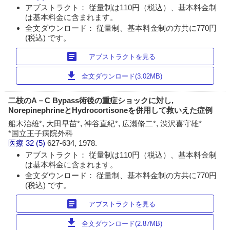
アブストラクト： 従量制は110円（税込）、基本料金制
は基本料金に含まれます。
全文ダウンロード： 従量制、基本料金制の方共に770円
(税込) です。
article
アブストラクトを見る
download
全文ダウンロード(3.02MB)
二枝のA－C Bypass術後の重症ショックに対し,
NorepinephrineとHydrocortisoneを併用して救いえた症例
船木治雄*, 大田早苗*, 神谷直紀*, 広瀬脩二*, 渋沢喜守雄*
*国立王子病院外科
医療
32 (5)
627-634, 1978.
アブストラクト： 従量制は110円（税込）、基本料金制
は基本料金に含まれます。
全文ダウンロード： 従量制、基本料金制の方共に770円
(税込) です。
article
アブストラクトを見る
download
全文ダウンロード(2.87MB)