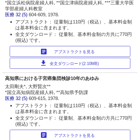
*国立浜松病院産婦人科, **国立津病院産婦人科, ***三重大学医
学部産婦人科教室
医療
32 (5)
604-609, 1978.
アブストラクト： 従量制は110円（税込）、基本料金制
は基本料金に含まれます。
全文ダウンロード： 従量制、基本料金制の方共に770円
(税込) です。
article
アブストラクトを見る
download
全文ダウンロード(2.10MB)
高知県における子宮癌集団検診10年のあゆみ
太田剛夫*, 大野賢次**
*国立高知病院産婦人科, **高知県予防課
医療
32 (5)
609-615, 1978.
アブストラクト： 従量制は110円（税込）、基本料金制
は基本料金に含まれます。
全文ダウンロード： 従量制、基本料金制の方共に770円
(税込) です。
article
アブストラクトを見る