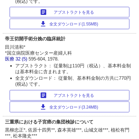
(税込) です。
article
アブストラクトを見る
download
全文ダウンロード(1.55MB)
帝王切開手術分娩の臨床統計
田川清和*
*国立病院医療センター産婦人科
医療
32 (5)
595-604, 1978.
アブストラクト： 従量制は110円（税込）、基本料金制
は基本料金に含まれます。
全文ダウンロード： 従量制、基本料金制の方共に770円
(税込) です。
article
アブストラクトを見る
download
全文ダウンロード(3.24MB)
三重県における子宮癌の集団検診について
黒柳忠正*, 佐原十四男**, 森本英雄***, 山城文雄***, 植松有門
***, 松本隆史***