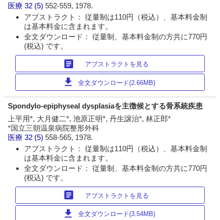
医療
32 (5)
552-559, 1978.
アブストラクト： 従量制は110円（税込）、基本料金制
は基本料金に含まれます。
全文ダウンロード： 従量制、基本料金制の方共に770円
(税込) です。
article
アブストラクトを見る
download
全文ダウンロード(2.66MB)
Spondylo-epiphyseal dysplasiaを主徴候とする骨系統疾患
上平用*, 大月健二*, 池原正明*, 丹生譲治*, 林正郎*
*国立三朝温泉病院整形外科
医療
32 (5)
558-565, 1978.
アブストラクト： 従量制は110円（税込）、基本料金制
は基本料金に含まれます。
全文ダウンロード： 従量制、基本料金制の方共に770円
(税込) です。
article
アブストラクトを見る
download
全文ダウンロード(3.54MB)