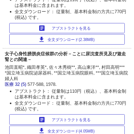
は基本料金に含まれます。
全文ダウンロード： 従量制、基本料金制の方共に770円
(税込) です。
article
アブストラクトを見る
download
全文ダウンロード(2.38MB)
女子心身性膀胱炎症候群の分析－ことに尿沈査所見及び遊走
腎との関連－
池田直昭*, 織田孝英*, 佐々木秀樹**, 高山東洋**, 村田高明***
*国立埼玉病院泌尿器科, **国立埼玉病院眼科, ***国立埼玉病院
婦人科
医療
32 (5)
577-588, 1978.
アブストラクト： 従量制は110円（税込）、基本料金制
は基本料金に含まれます。
全文ダウンロード： 従量制、基本料金制の方共に770円
(税込) です。
article
アブストラクトを見る
download
全文ダウンロード(4.05MB)