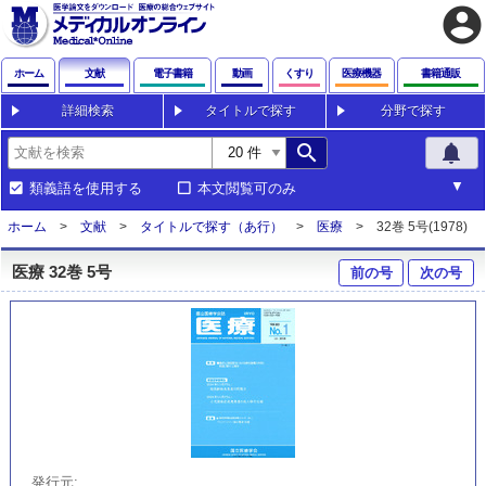
account_circle
ホーム
文献
電子書籍
動画
くすり
医療機器
書籍通販
詳細検索
タイトルで探す
分野で探す
search
notifications
類義語を使用する
本文閲覧可のみ
ホーム
文献
タイトルで探す（あ行）
医療
32巻 5号(1978)
医療 32巻 5号
前の号
次の号
発行元