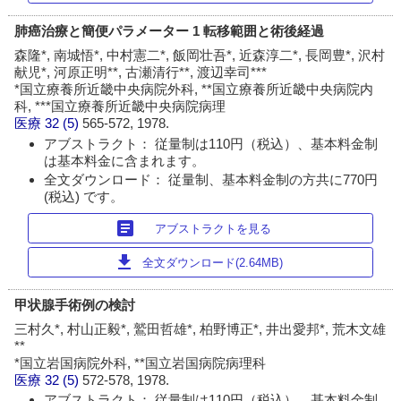
肺癌治療と簡便パラメーター 1 転移範囲と術後経過
森隆*, 南城悟*, 中村憲二*, 飯岡壮吾*, 近森淳二*, 長岡豊*, 沢村
献児*, 河原正明**, 古瀬清行**, 渡辺幸司***
*国立療養所近畿中央病院外科, **国立療養所近畿中央病院内
科, ***国立療養所近畿中央病院病理
医療
32 (5)
565-572, 1978.
アブストラクト： 従量制は110円（税込）、基本料金制
は基本料金に含まれます。
全文ダウンロード： 従量制、基本料金制の方共に770円
(税込) です。
article
アブストラクトを見る
download
全文ダウンロード(2.64MB)
甲状腺手術例の検討
三村久*, 村山正毅*, 鷲田哲雄*, 柏野博正*, 井出愛邦*, 荒木文雄
**
*国立岩国病院外科, **国立岩国病院病理科
医療
32 (5)
572-578, 1978.
アブストラクト： 従量制は110円（税込）、基本料金制