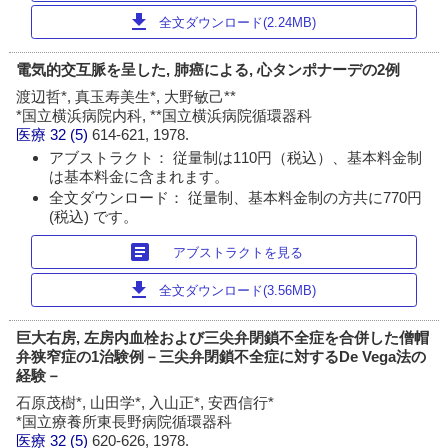
download
全文ダウンロード(2.24MB)
電気的交互脈を呈した, 肺癌による, 心タンポナーデの2例
渡辺哲*, 真玉寿美生*, 大野敏己**
*国立横浜病院内科, **国立横浜病院循環器科
医療
32 (5)
614-621, 1978.
アブストラクト： 従量制は110円（税込）、基本料金制
は基本料金に含まれます。
全文ダウンロード： 従量制、基本料金制の方共に770円
(税込) です。
article
アブストラクトを見る
download
全文ダウンロード(3.56MB)
巨大右房, 左房内血栓および三尖弁閉鎖不全症を合併した僧帽
弁狭窄症の1治験例－三尖弁閉鎖不全症に対するDe Vega法の
経験－
石原茂樹*, 山田学*, 入山正*, 安西信行*
*国立療養所東長野病院循環器科
医療
32 (5)
620-626, 1978.