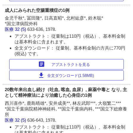
成人にみられた空腸重積症の1例
金児千秋*, 冨田隆*, 日高直昭*, 北村紘彦*, 鈴木聡*
*国立津病院外科
医療
32 (5)
633-636, 1978.
アブストラクト： 従量制は110円（税込）、基本料金制
は基本料金に含まれます。
全文ダウンロード： 従量制、基本料金制の方共に770円
(税込) です。
article
アブストラクトを見る
download
全文ダウンロード(1.58MB)
20数年来出血し続け（吐血, 喀血, 血尿）, 麻薬中毒と なり, 主
として精神療法により治癒した心身症の1例
西川喜作*, 鹿島晴雄*, 安井成美**, 林左武郎***, 大嶺繁二***
*国立千葉病院精神神経科, **国立千葉病内科, ***国立下総療養
所
医療
32 (5)
636-643, 1978.
アブストラクト： 従量制は110円（税込）、基本料金制
は基本料金に含まれます。