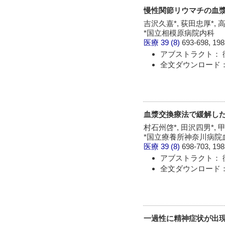
慢性関節リウマチの血
吉沢久嘉*, 荻田忠厚*, 
*国立相模原病院内科
医療
39 (8)
693-698, 198
アブストラクト： 
全文ダウンロード：
血漿交換療法で緩解し
村石州啓*, 田沢四男*, 甲
*国立療養所神奈川病院
医療
39 (8)
698-703, 198
アブストラクト： 
全文ダウンロード：
一過性に精神症状が出現