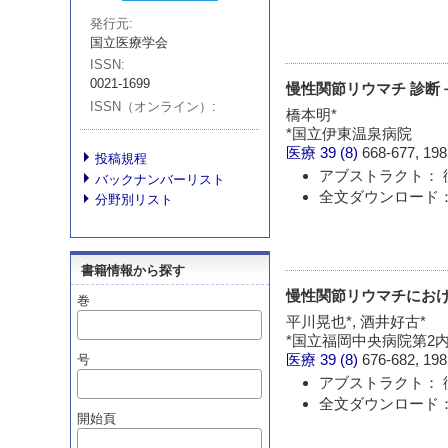
発行元
国立医療学会
ISSN
0021-1699
慢性関節リウマチ 診断
ISSN（オンライン）
橋本明*
*国立伊東温泉病院
医療
39 (8)
668-677, 198
投稿規程
アブストラクト： 
バックナンバーリスト
全文ダウンロード：
分野別リスト
書籍情報から探す
慢性関節リウマチにお
巻
平川晃也*, 酒井好古*
*国立福岡中央病院第2
医療
39 (8)
676-682, 198
号
アブストラクト： 
全文ダウンロード：
開始頁