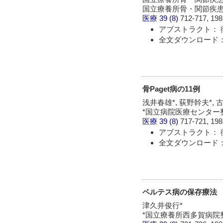
国立療養所骨・関節疾
医療
39 (8)
712-717, 198
アブストラクト： 
全文ダウンロード：
骨Paget病の11例
浅井春雄*, 荻野幹夫*, 古
*国立病院医療センター
医療
39 (8)
717-721, 198
アブストラクト： 
全文ダウンロード：
ペルテス病の保存療法
津久井俊行*
*国立療養所西多賀病院