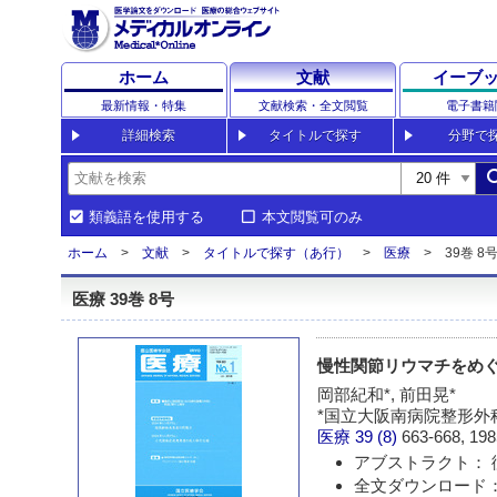
ホーム
文献
イーブ
最新情報・特集
文献検索・全文閲覧
電子書籍
詳細検索
タイトルで探す
分野で
sea
類義語を使用する
本文閲覧可のみ
ホーム
文献
タイトルで探す（あ行）
医療
39巻 8号
医療 39巻 8号
慢性関節リウマチをめぐつ
岡部紀和*, 前田晃*
*国立大阪南病院整形外
医療
39 (8)
663-668, 198
アブストラクト： 
全文ダウンロード：