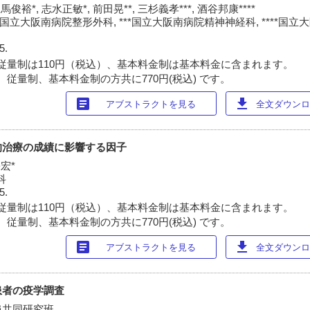
馬俊裕*, 志水正敏*, 前田晃**, 三杉義孝***, 酒谷邦康****
*国立大阪南病院整形外科, ***国立大阪南病院精神神経科, ****国
5.
従量制は110円（税込）、基本料金制は基本料金に含まれます。
 従量制、基本料金制の方共に770円(税込) です。
article
download
アブストラクトを見る
全文ダウンロー
的治療の成績に影響する因子
松宏*
科
5.
従量制は110円（税込）、基本料金制は基本料金に含まれます。
 従量制、基本料金制の方共に770円(税込) です。
article
download
アブストラクトを見る
全文ダウンロー
患者の疫学調査
患共同研究班