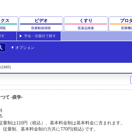
ックス
ビデオ
くすり
プロ
閲覧
医療動画視聴
医薬品検索
医療機
探す
学会・出版社で探す
rch
オプション
(1985)
て -疫学-
科
5.
従量制は110円（税込）、基本料金制は基本料金に含まれます。
 従量制、基本料金制の方共に770円(税込) です。