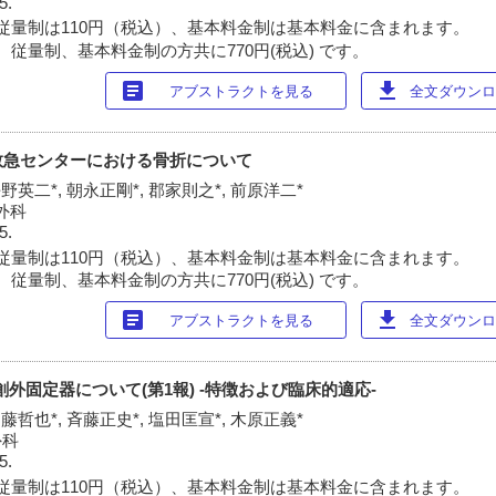
5.
従量制は110円（税込）、基本料金制は基本料金に含まれます。
 従量制、基本料金制の方共に770円(税込) です。
article
download
アブストラクトを見る
全文ダウンロー
救急センターにおける骨折について
平野英二*, 朝永正剛*, 郡家則之*, 前原洋二*
外科
5.
従量制は110円（税込）、基本料金制は基本料金に含まれます。
 従量制、基本料金制の方共に770円(税込) です。
article
download
アブストラクトを見る
全文ダウンロー
外固定器について(第1報) -特徴および臨床的適応-
加藤哲也*, 斉藤正史*, 塩田匡宣*, 木原正義*
外科
5.
従量制は110円（税込）、基本料金制は基本料金に含まれます。