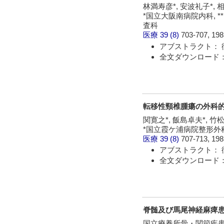
林満寿彦*, 安波礼子*, 相
*国立大阪南病院内科, *
査科
医療
39 (8)
703-707, 198
アブストラクト： 
全文ダウンロード：
転移性頸椎腫瘍の外科
関寛之*, 飯島卓夫*, 竹
*国立霞ケ浦病院整形外
医療
39 (8)
707-713, 198
アブストラクト： 
全文ダウンロード：
脊髄及び馬尾神経麻痺
国立療養所骨・関節疾