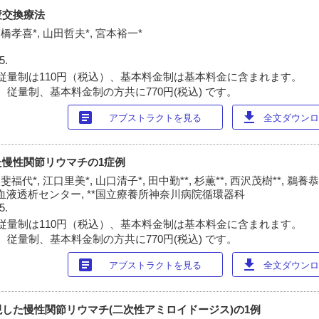
漿交換療法
高橋孝喜*, 山田哲夫*, 宮本裕一*
5.
従量制は110円（税込）、基本料金制は基本料金に含まれます。
 従量制、基本料金制の方共に770円(税込) です。
article
download
アブストラクトを見る
全文ダウンロー
た慢性関節リウマチの1症例
斐福代*, 江口里美*, 山口清子*, 田中勤**, 杉薫**, 西沢茂樹**, 鵜養恭
血液透析センター, **国立療養所神奈川病院循環器科
5.
従量制は110円（税込）、基本料金制は基本料金に含まれます。
 従量制、基本料金制の方共に770円(税込) です。
article
download
アブストラクトを見る
全文ダウンロー
した慢性関節リウマチ(二次性アミロイドージス)の1例