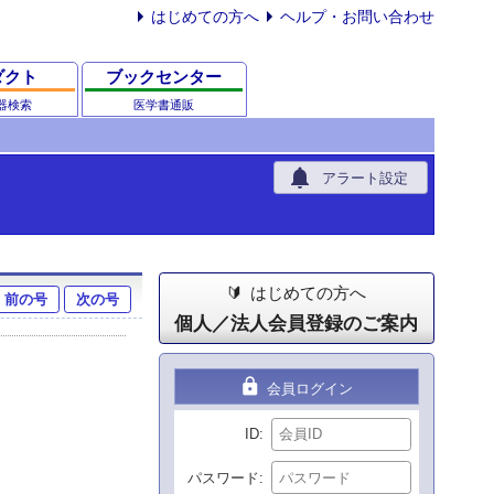
はじめての方へ
ヘルプ・お問い合わせ
ダクト
ブックセンター
器検索
医学書通販
notifications
アラート設定
はじめての方へ
前の号
次の号
個人／法人会員登録のご案内
lock
会員ログイン
ID
パスワード