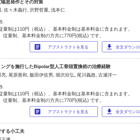
支喘息発作とその対策
明, 佐々木義行, 沢野哲重, 浅本仁
9.
従量制は110円（税込）、基本料金制は基本料金に含まれます。
 従量制、基本料金制の方共に770円(税込) です。
article
download
アブストラクトを見る
全文ダウンロー
ングを施行したBipolar型人工骨頭置換術の治療経験
川亮, 尾原善和, 飯田伊佐男, 堀沢欣弘, 尾川義政, 古瀬洋一
9.
従量制は110円（税込）、基本料金制は基本料金に含まれます。
 従量制、基本料金制の方共に770円(税込) です。
article
download
アブストラクトを見る
全文ダウンロー
対する小工夫
縣正庸