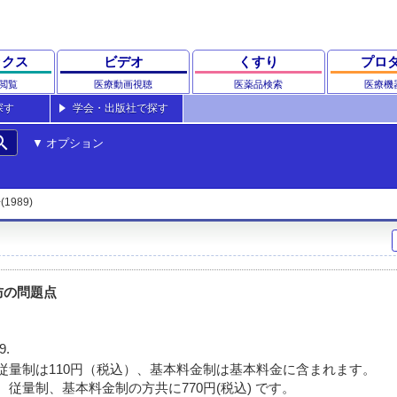
ックス
ビデオ
くすり
プロ
閲覧
医療動画視聴
医薬品検索
医療機
探す
学会・出版社で探す
rch
オプション
(1989)
予防の問題点
9.
従量制は110円（税込）、基本料金制は基本料金に含まれます。
 従量制、基本料金制の方共に770円(税込) です。