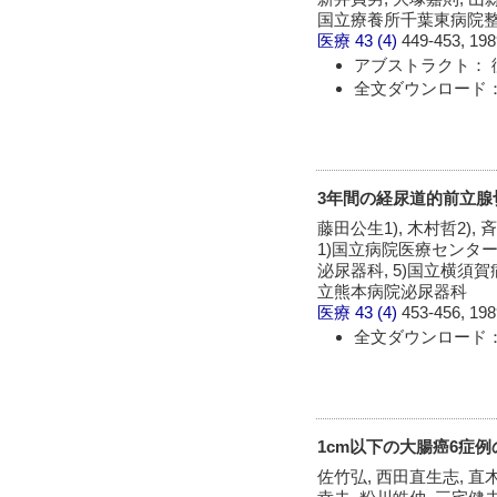
国立療養所千葉東病院
医療
43 (4)
449-453, 198
アブストラクト： 
全文ダウンロード：
3年間の経尿道的前立腺
藤田公生1), 木村哲2), 
1)国立病院医療センター
泌尿器科, 5)国立横須賀
立熊本病院泌尿器科
医療
43 (4)
453-456, 198
全文ダウンロード：
1cm以下の大腸癌6症
佐竹弘, 西田直生志, 直木