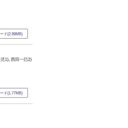
ド(2.99MB)
児1), 西田一巳2)
ド(1.77MB)