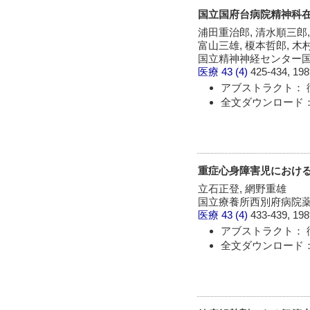
国立国府台病院精神科
浦田重治郎, 清水順三郎,
富山三雄, 榎本哲郎, 木
国立精神神経センター
医療
43 (4)
425-434, 198
アブストラクト： 
全文ダウンロード：
重症心身障害児におけるPhenyt
立石正登, 網野重雄
国立療養所西別府病院
医療
43 (4)
433-439, 198
アブストラクト： 
全文ダウンロード：