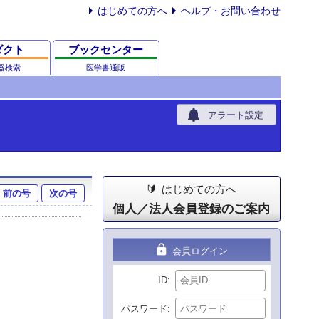
はじめての方へ
ヘルプ・お問い合わせ
ダクト
ブックセンター
器検索
医学書通販
notifications
アラート設定
はじめての方へ
前の号
次の号
個人／法人会員登録のご案内
lock
会員ログイン
ID
パスワード