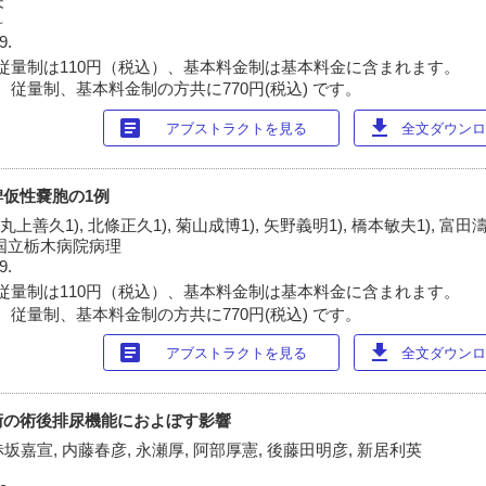
夫
科
9.
従量制は110円（税込）、基本料金制は基本料金に含まれます。
 従量制、基本料金制の方共に770円(税込) です。
article
download
アブストラクトを見る
全文ダウンロー
仮性嚢胞の1例
 丸上善久1), 北條正久1), 菊山成博1), 矢野義明1), 橋本敏夫1), 富田濤
2)国立栃木病院病理
9.
従量制は110円（税込）、基本料金制は基本料金に含まれます。
 従量制、基本料金制の方共に770円(税込) です。
article
download
アブストラクトを見る
全文ダウンロー
術の術後排尿機能におよぼす影響
赤坂嘉宣, 内藤春彦, 永瀬厚, 阿部厚憲, 後藤田明彦, 新居利英