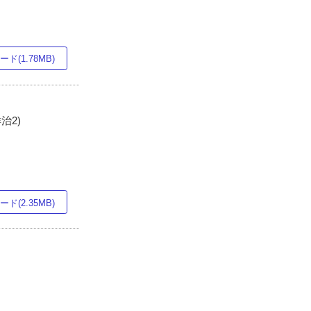
ド(1.78MB)
治2)
ド(2.35MB)