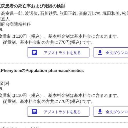
在院患者の死亡率および死因の検討
 高室昌一郎, 渡辺位, 石川鉄男, 熊田正義, 斎藤万比古, 塚田和美, 松
村直人
国府台病院精神科
9.
従量制は110円（税込）、基本料金制は基本料金に含まれます。
 従量制、基本料金制の方共に770円(税込) です。
article
download
アブストラクトを見る
全文ダウンロー
oinのPopulation pharmacokinetics
薬剤科
9.
従量制は110円（税込）、基本料金制は基本料金に含まれます。
 従量制、基本料金制の方共に770円(税込) です。
article
download
アブストラクトを見る
全文ダウンロー