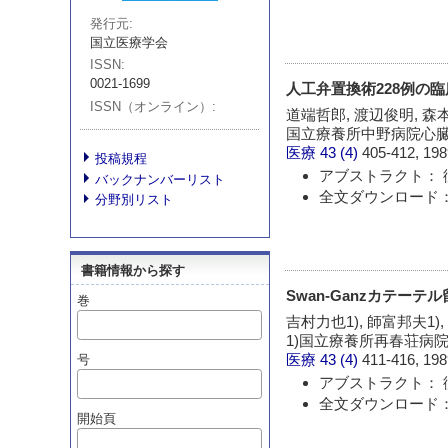
発行元
国立医療学会
ISSN
0021-1699
人工弁置換術228例の
ISSN（オンライン）
道端哲郎, 渡辺俊明, 森
国立療養所中野病院心
医療
43 (4)
405-412, 198
投稿規程
アブストラクト： 
バックナンバーリスト
全文ダウンロード：
分野別リスト
書籍情報から探す
Swan-Ganzカテー
巻
吉村力也1), 師富邦夫1),
1)国立療養所再春荘病院
医療
43 (4)
411-416, 198
号
アブストラクト： 
全文ダウンロード：
開始頁