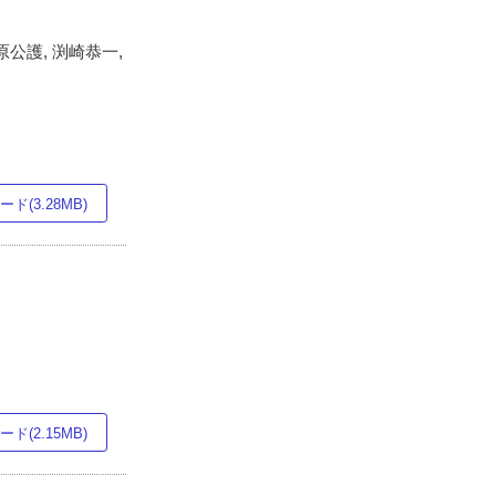
原公護, 渕崎恭一,
ド(3.28MB)
ド(2.15MB)