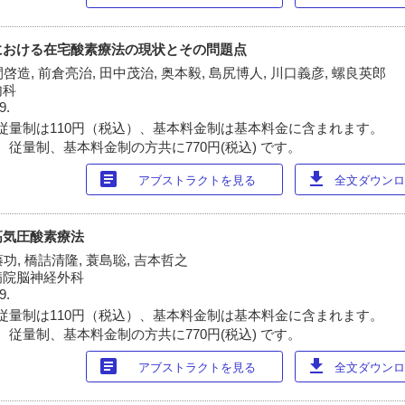
における在宅酸素療法の現状とその問題点
間啓造, 前倉亮治, 田中茂治, 奥本毅, 島尻博人, 川口義彦, 螺良英郎
内科
9.
従量制は110円（税込）、基本料金制は基本料金に含まれます。
 従量制、基本料金制の方共に770円(税込) です。
article
download
アブストラクトを見る
全文ダウンロー
高気圧酸素療法
藤功, 橋詰清隆, 蓑島聡, 吉本哲之
病院脳神経外科
9.
従量制は110円（税込）、基本料金制は基本料金に含まれます。
 従量制、基本料金制の方共に770円(税込) です。
article
download
アブストラクトを見る
全文ダウンロー