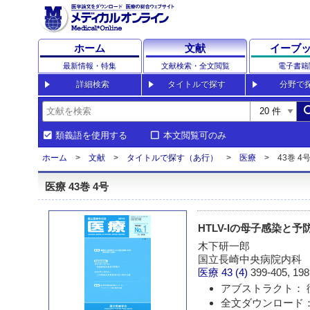
ホーム
文献
イーブ
最新情報・特集
文献検索・全文閲覧
電子書籍
詳細検索
タイトルで探す
分野で
sea
類義語を使用する
本文閲覧可のみ
ホーム
文献
タイトルで探す（あ行）
医療
43巻 4号
医療 43巻 4号
HTLV-Iの母子感染と
木下研一郎
国立長崎中央病院内科
医療
43 (4)
399-405, 198
アブストラクト： 
全文ダウンロード：