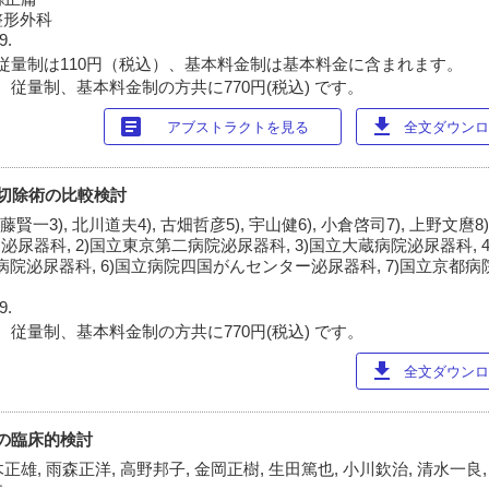
整形外科
9.
従量制は110円（税込）、基本料金制は基本料金に含まれます。
 従量制、基本料金制の方共に770円(税込) です。
article
download
アブストラクトを見る
全文ダウンロー
切除術の比較検討
斉藤賢一3), 北川道夫4), 古畑哲彦5), 宇山健6), 小倉啓司7), 上野文麿8
泌尿器科, 2)国立東京第二病院泌尿器科, 3)国立大蔵病院泌尿器科, 
病院泌尿器科, 6)国立病院四国がんセンター泌尿器科, 7)国立京都病院
9.
 従量制、基本料金制の方共に770円(税込) です。
download
全文ダウンロー
例の臨床的検討
正雄, 雨森正洋, 高野邦子, 金岡正樹, 生田篤也, 小川欽治, 清水一良,