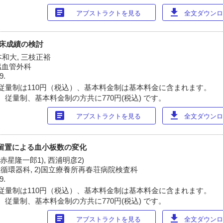
article
download
アブストラクトを見る
全文ダウンロー
臨床成績の検討
本和大, 三枝正裕
臓血管外科
9.
従量制は110円（税込）、基本料金制は基本料金に含まれます。
 従量制、基本料金制の方共に770円(税込) です。
article
download
アブストラクトを見る
全文ダウンロー
テル留置による血小板数の変化
 赤星隆一郎1), 西浦明彦2)
循環器科, 2)国立療養所再春荘病院検査科
9.
従量制は110円（税込）、基本料金制は基本料金に含まれます。
 従量制、基本料金制の方共に770円(税込) です。
article
download
アブストラクトを見る
全文ダウンロー