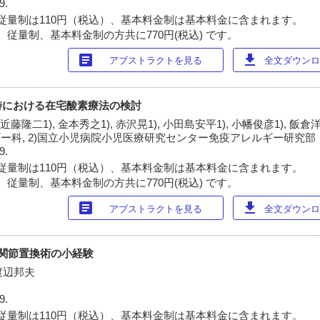
9.
従量制は110円（税込）、基本料金制は基本料金に含まれます。
 従量制、基本料金制の方共に770円(税込) です。
article
download
アブストラクトを見る
全文ダウンロー
時における在宅酸素療法の検討
 近藤隆二1), 金本秀之1), 赤沢晃1), 小田島安平1), 小幡俊彦1), 飯倉洋
ギー科, 2)国立小児病院小児医療研究センター免疫アレルギー研究部
9.
従量制は110円（税込）、基本料金制は基本料金に含まれます。
 従量制、基本料金制の方共に770円(税込) です。
article
download
アブストラクトを見る
全文ダウンロー
関節置換術の小経験
渡辺邦夫
9.
従量制は110円（税込）、基本料金制は基本料金に含まれます。