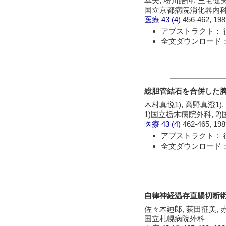
幸夫, 粉川皓仲, 三宅健
国立京都病院消化器内
医療
43 (4)
456-462, 198
アブストラクト： 
全文ダウンロード：
総胆管結石を合併した脾
木村真悦1), 高野真澄1),
1)国立栃木病院外科, 
医療
43 (4)
462-465, 198
アブストラクト： 
全文ダウンロード：
自律神経温存直腸切断
佐々木廸郎, 荻田征美, 
国立札幌病院外科