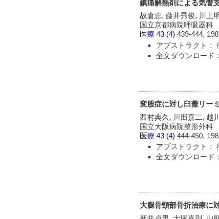
鎮痛解熱剤による気管
故倉恵, 藤井秀俊, 川上
国立京都病院呼吸器科
医療
43 (4)
439-444, 198
アブストラクト： 
全文ダウンロード：
変股症に対し臼蓋リーミ
西村典久, 川田嘉二, 越
国立大阪病院整形外科
医療
43 (4)
444-450, 198
アブストラクト： 
全文ダウンロード：
大腿骨頸部骨折治療に
新井貞男, 大塚嘉則, 山