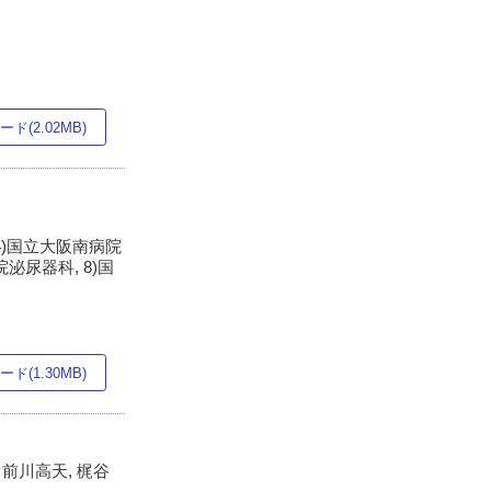
ド(2.02MB)
)
4)国立大阪南病院
泌尿器科, 8)国
ド(1.30MB)
 前川高天, 梶谷