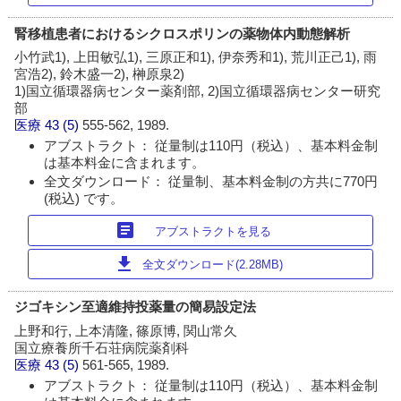
腎移植患者におけるシクロスポリンの薬物体内動態解析
小竹武1), 上田敏弘1), 三原正和1), 伊奈秀和1), 荒川正己1), 雨
宮浩2), 鈴木盛一2), 榊原泉2)
1)国立循環器病センター薬剤部, 2)国立循環器病センター研究
部
医療
43 (5)
555-562, 1989.
アブストラクト： 従量制は110円（税込）、基本料金制
は基本料金に含まれます。
全文ダウンロード： 従量制、基本料金制の方共に770円
(税込) です。
article
アブストラクトを見る
download
全文ダウンロード(2.28MB)
ジゴキシン至適維持投薬量の簡易設定法
上野和行, 上本清隆, 篠原博, 関山常久
国立療養所千石荘病院薬剤科
医療
43 (5)
561-565, 1989.
アブストラクト： 従量制は110円（税込）、基本料金制