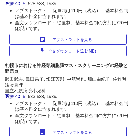
医療
43 (5)
528-533, 1989.
アブストラクト： 従量制は110円（税込）、基本料金制
は基本料金に含まれます。
全文ダウンロード： 従量制、基本料金制の方共に770円
(税込) です。
article
アブストラクトを見る
download
全文ダウンロード(2.14MB)
札幌市における神経芽細胞腫マス・スクリーニングの経験と
問題点
武田武夫, 島田昌子, 畑江芳郎, 中舘尚也, 畑山由紀子, 佐竹明,
遠藤真理
国立札幌病院小児科
医療
43 (5)
533-538, 1989.
アブストラクト： 従量制は110円（税込）、基本料金制
は基本料金に含まれます。
全文ダウンロード： 従量制、基本料金制の方共に770円
(税込) です。
article
アブストラクトを見る