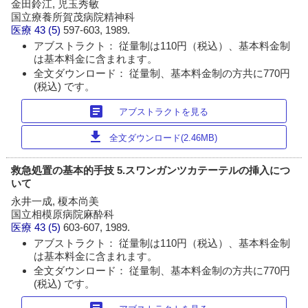
金田鈴江, 児玉秀敏
国立療養所賀茂病院精神科
医療
43 (5)
597-603, 1989.
アブストラクト： 従量制は110円（税込）、基本料金制
は基本料金に含まれます。
全文ダウンロード： 従量制、基本料金制の方共に770円
(税込) です。
article
アブストラクトを見る
download
全文ダウンロード(2.46MB)
救急処置の基本的手技 5.スワンガンツカテーテルの挿入につ
いて
永井一成, 榎本尚美
国立相模原病院麻酔科
医療
43 (5)
603-607, 1989.
アブストラクト： 従量制は110円（税込）、基本料金制
は基本料金に含まれます。
全文ダウンロード： 従量制、基本料金制の方共に770円
(税込) です。