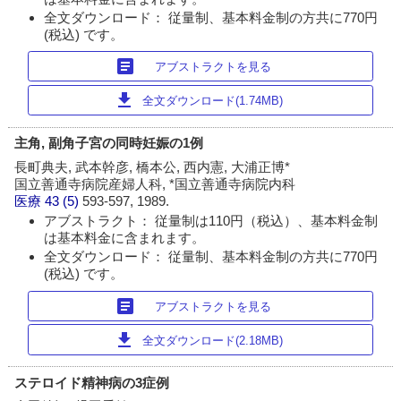
全文ダウンロード： 従量制、基本料金制の方共に770円
(税込) です。
article
アブストラクトを見る
download
全文ダウンロード(1.74MB)
主角, 副角子宮の同時妊娠の1例
長町典夫, 武本幹彦, 橋本公, 西内憲, 大浦正博*
国立善通寺病院産婦人科, *国立善通寺病院内科
医療
43 (5)
593-597, 1989.
アブストラクト： 従量制は110円（税込）、基本料金制
は基本料金に含まれます。
全文ダウンロード： 従量制、基本料金制の方共に770円
(税込) です。
article
アブストラクトを見る
download
全文ダウンロード(2.18MB)
ステロイド精神病の3症例