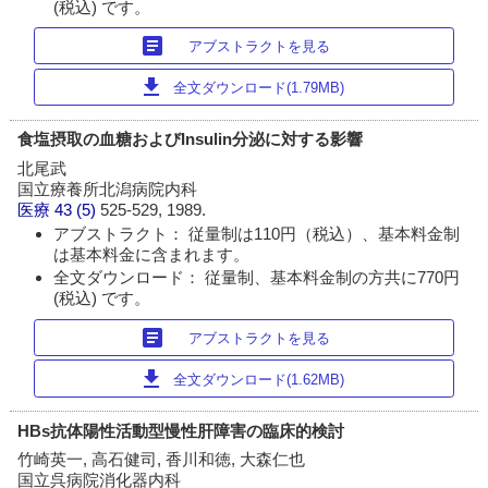
(税込) です。
article
アブストラクトを見る
download
全文ダウンロード(1.79MB)
食塩摂取の血糖およびInsulin分泌に対する影響
北尾武
国立療養所北潟病院内科
医療
43 (5)
525-529, 1989.
アブストラクト： 従量制は110円（税込）、基本料金制
は基本料金に含まれます。
全文ダウンロード： 従量制、基本料金制の方共に770円
(税込) です。
article
アブストラクトを見る
download
全文ダウンロード(1.62MB)
HBs抗体陽性活動型慢性肝障害の臨床的検討
竹崎英一, 高石健司, 香川和徳, 大森仁也
国立呉病院消化器内科