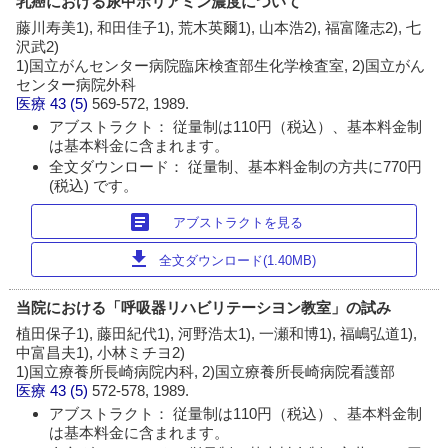
乳癌における尿中ポリアミン濃度について
藤川寿美1), 和田佳子1), 荒木英爾1), 山本浩2), 福富隆志2), 七
沢武2)
1)国立がんセンター病院臨床検査部生化学検査室, 2)国立がん
センター病院外科
医療
43 (5)
569-572, 1989.
アブストラクト： 従量制は110円（税込）、基本料金制
は基本料金に含まれます。
全文ダウンロード： 従量制、基本料金制の方共に770円
(税込) です。
article
アブストラクトを見る
download
全文ダウンロード(1.40MB)
当院における「呼吸器リハビリテーシヨン教室」の試み
植田保子1), 藤田紀代1), 河野浩太1), 一瀬和博1), 福嶋弘道1),
中富昌夫1), 小林ミチヨ2)
1)国立療養所長崎病院内科, 2)国立療養所長崎病院看護部
医療
43 (5)
572-578, 1989.
アブストラクト： 従量制は110円（税込）、基本料金制
は基本料金に含まれます。