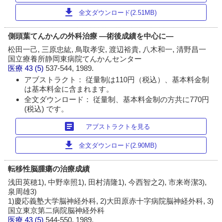
download
全文ダウンロード(2.51MB)
側頭葉てんかんの外科治療 ―術後成績を中心に―
松田一己, 三原忠紘, 鳥取孝安, 渡辺裕貴, 八木和一, 清野昌一
国立療養所静岡東病院てんかんセンター
医療
43 (5)
537-544, 1989.
アブストラクト： 従量制は110円（税込）、基本料金制
は基本料金に含まれます。
全文ダウンロード： 従量制、基本料金制の方共に770円
(税込) です。
article
アブストラクトを見る
download
全文ダウンロード(2.90MB)
転移性脳腫瘍の治療成績
浅田英穂1), 中野幸照1), 田村清隆1), 今西智之2), 市来嵜潔3),
泉周雄3)
1)慶応義塾大学脳神経外科, 2)大田原赤十字病院脳神経外科, 3)
国立東京第二病院脳神経外科
医療
43 (5)
544-550, 1989.