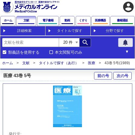
account_circle
ホーム
文献
電子書籍
動画
くすり
医療機器
書籍通販
詳細検索
タイトルで探す
分野で探す
search
notifications
類義語を使用する
本文閲覧可のみ
ホーム
文献
タイトルで探す（あ行）
医療
43巻 5号(1989)
医療 43巻 5号
前の号
次の号
発行元