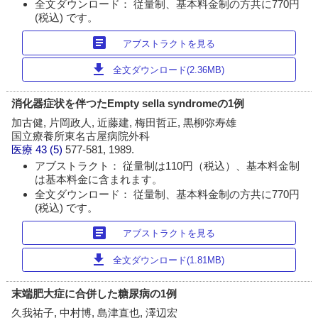
全文ダウンロード： 従量制、基本料金制の方共に770円
(税込) です。
article
アブストラクトを見る
download
全文ダウンロード(2.36MB)
消化器症状を伴つたEmpty sella syndromeの1例
加古健, 片岡政人, 近藤建, 梅田哲正, 黒柳弥寿雄
国立療養所東名古屋病院外科
医療
43 (5)
577-581, 1989.
アブストラクト： 従量制は110円（税込）、基本料金制
は基本料金に含まれます。
全文ダウンロード： 従量制、基本料金制の方共に770円
(税込) です。
article
アブストラクトを見る
download
全文ダウンロード(1.81MB)
末端肥大症に合併した糖尿病の1例
久我祐子, 中村博, 島津直也, 澤辺宏