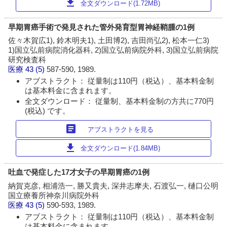
download
全文ダウンロード(1.72MB)
早期胃癌手術で発見された管外発育型胃神経鞘腫の1例
佐々木賀広1), 鈴木明夫1), 土田博2), 吉田尚弘2), 松本一仁3)
1)国立弘前病院消化器科, 2)国立弘前病院外科, 3)国立弘前病院
研究検査科
医療
43 (5)
587-590, 1989.
アブストラクト： 従量制は110円（税込）、基本料金制
は基本料金に含まれます。
全文ダウンロード： 従量制、基本料金制の方共に770円
(税込) です。
article
アブストラクトを見る
download
全文ダウンロード(1.84MB)
吐血で発症した17才女子の早期胃癌の1例
納賀克彦, 相浦浩一, 勝又貴夫, 深井志摩夫, 石渡弘一, 樋口公明
国立療養所神奈川病院外科
医療
43 (5)
590-593, 1989.
アブストラクト： 従量制は110円（税込）、基本料金制
は基本料金に含まれます。