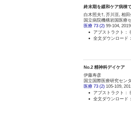
終末期を緩和ケア病棟で迎
白木照夫†, 芥川亘, 相田
国立病院機構岩国医療セン
医療
73 (2)
99-104, 2019
アブストラクト： 
全文ダウンロード：
No.2 精神科デイケア
伊藤寿彦
国立国際医療研究センター
医療
73 (2)
105-109, 201
アブストラクト： 
全文ダウンロード：