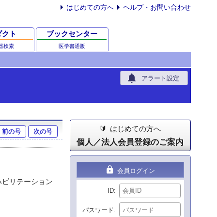
はじめての方へ
ヘルプ・お問い合わせ
ダクト
ブックセンター
器検索
医学書通販
notifications
アラート設定
はじめての方へ
前の号
次の号
個人／法人会員登録のご案内
lock
会員ログイン
リハビリテーション
ID
パスワード