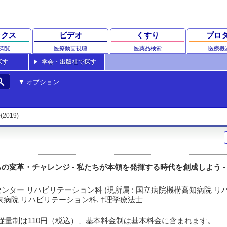
ックス
ビデオ
くすり
プロ
閲覧
医療動画視聴
医薬品検索
医療機
探す
学会・出版社で探す
rch
オプション
(2019)
の変革・チャレンジ - 私たちが本領を発揮する時代を創成しよう -
ンター リハビリテーション科 (現所属 : 国立病院機構高知病院 
葉東病院 リハビリテーション科, †理学療法士
従量制は110円（税込）、基本料金制は基本料金に含まれます。