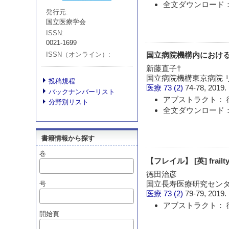
全文ダウンロード：
発行元
国立医療学会
ISSN
0021-1699
ISSN（オンライン）
国立病院機構内におけ
新藤直子†
国立病院機構東京病院 リ
投稿規程
医療
73 (2)
74-78, 2019.
バックナンバーリスト
アブストラクト： 
分野別リスト
全文ダウンロード：
書籍情報から探す
巻
【フレイル】 [英] frailt
徳田治彦
国立長寿医療研究セン
号
医療
73 (2)
79-79, 2019.
アブストラクト： 
開始頁