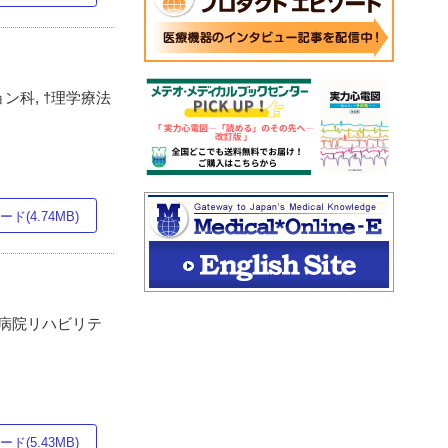
ン科, †理学療法
ド(4.74MB)
台病院リハビリテ
ド(5.43MB)