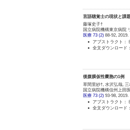
言語聴覚士の現状と課題,
藤塚史子†
国立病院機構東京病院 
医療
73 (2)
88-92, 2019.
アブストラクト： 
全文ダウンロード：
後腹膜仮性嚢胞の1例
草間里紗†, 水沢弘哉, 三
国立病院機構信州上田医療
医療
73 (2)
93-98, 2019.
アブストラクト： 
全文ダウンロード：