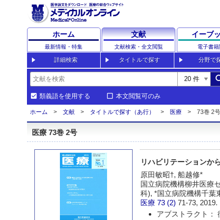
ホーム
文献
イーブ
最新情報・特集
文献検索・全文閲覧
電子書籍
詳細検索
タイトルで探す
分野で
sea
類義語を使用する
本文閲覧可のみ
ホーム
文献
タイトルで探す（あ行）
医療
73巻 2号
医療 73巻 2号
リハビリテーションから
原田敏昭†, 船越修*
国立病院機構柳井医療セ
科), *国立病院機構千
医療
73 (2)
71-73, 2019.
アブストラクト： 