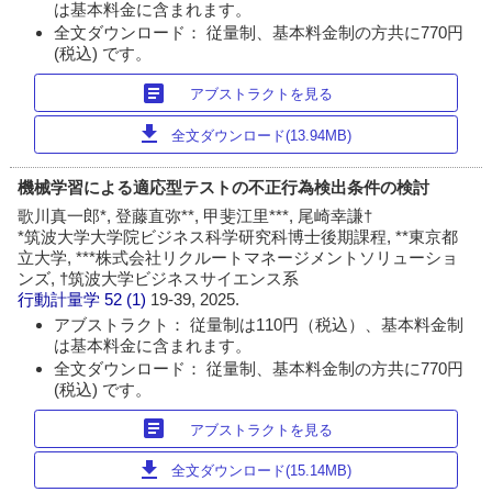
は基本料金に含まれます。
全文ダウンロード： 従量制、基本料金制の方共に770円
(税込) です。
article
アブストラクトを見る
download
全文ダウンロード(13.94MB)
機械学習による適応型テストの不正行為検出条件の検討
歌川真一郎*, 登藤直弥**, 甲斐江里***, 尾崎幸謙†
*筑波大学大学院ビジネス科学研究科博士後期課程, **東京都
立大学, ***株式会社リクルートマネージメントソリューショ
ンズ, †筑波大学ビジネスサイエンス系
行動計量学
52 (1)
19-39, 2025.
アブストラクト： 従量制は110円（税込）、基本料金制
は基本料金に含まれます。
全文ダウンロード： 従量制、基本料金制の方共に770円
(税込) です。
article
アブストラクトを見る
download
全文ダウンロード(15.14MB)