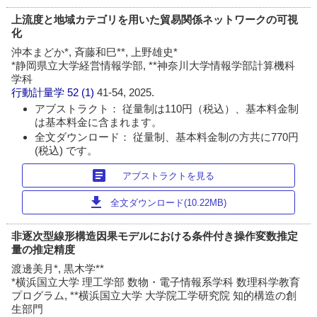
上流度と地域カテゴリを用いた貿易関係ネットワークの可視
化
沖本まどか*, 斉藤和巳**, 上野雄史*
*静岡県立大学経営情報学部, **神奈川大学情報学部計算機科
学科
行動計量学
52 (1)
41-54, 2025.
アブストラクト： 従量制は110円（税込）、基本料金制
は基本料金に含まれます。
全文ダウンロード： 従量制、基本料金制の方共に770円
(税込) です。
article
アブストラクトを見る
download
全文ダウンロード(10.22MB)
非逐次型線形構造因果モデルにおける条件付き操作変数推定
量の推定精度
渡邊美月*, 黒木学**
*横浜国立大学 理工学部 数物・電子情報系学科 数理科学教育
プログラム, **横浜国立大学 大学院工学研究院 知的構造の創
生部門