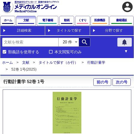
account_circle
ホーム
文献
電子書籍
動画
くすり
医療機器
書籍通販
詳細検索
タイトルで探す
分野で探す
search
notifications
類義語を使用する
本文閲覧可のみ
ホーム
文献
タイトルで探す（か行）
行動計量学
52巻 1号(2025)
行動計量学 52巻 1号
前の号
次の号