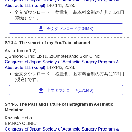
Abstracts
111 (suppl)
140-141, 2023.
全文ダウンロード： 従量制、基本料金制の方共に121円
(税込) です。
download
全文ダウンロード(2.04MB)
SY4-4. The secret of my YouTube channel
Arata Tomori1,2)
1)Shirono Clinic Ebisu, 2)Omotesando Skin Clinic
Congress of Japan Society of Aesthetic Surgery Program &
Abstracts
111 (suppl)
142-143, 2023.
全文ダウンロード： 従量制、基本料金制の方共に121円
(税込) です。
download
全文ダウンロード(1.71MB)
SY4-5. The Past and Future of Instagram in Aesthetic
Medicine
Kazuaki Hotta
BIANCA CLINIC
Congress of Japan Society of Aesthetic Surgery Program &