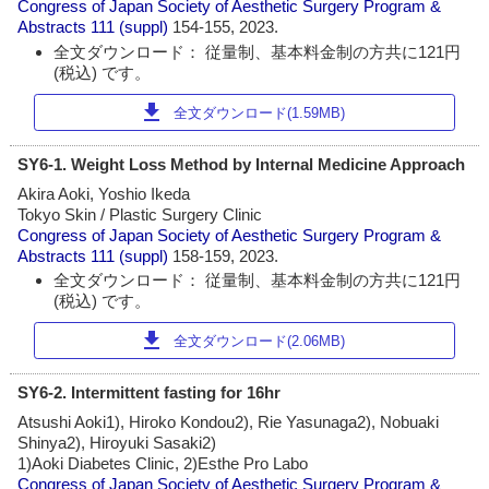
Congress of Japan Society of Aesthetic Surgery Program &
Abstracts
111 (suppl)
154-155, 2023.
全文ダウンロード： 従量制、基本料金制の方共に121円
(税込) です。
download
全文ダウンロード(1.59MB)
SY6-1. Weight Loss Method by Internal Medicine Approach
Akira Aoki, Yoshio Ikeda
Tokyo Skin / Plastic Surgery Clinic
Congress of Japan Society of Aesthetic Surgery Program &
Abstracts
111 (suppl)
158-159, 2023.
全文ダウンロード： 従量制、基本料金制の方共に121円
(税込) です。
download
全文ダウンロード(2.06MB)
SY6-2. Intermittent fasting for 16hr
Atsushi Aoki1), Hiroko Kondou2), Rie Yasunaga2), Nobuaki
Shinya2), Hiroyuki Sasaki2)
1)Aoki Diabetes Clinic, 2)Esthe Pro Labo
Congress of Japan Society of Aesthetic Surgery Program &