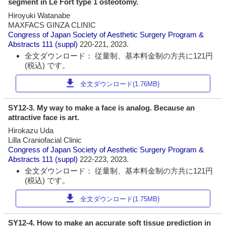
segment in Le Fort type 1 osteotomy.
Hiroyuki Watanabe
MAXFACS GINZA CLINIC
Congress of Japan Society of Aesthetic Surgery Program &
Abstracts
111 (suppl)
220-221, 2023.
全文ダウンロード： 従量制、基本料金制の方共に121円
(税込) です。
download
全文ダウンロード(1.76MB)
SY12-3. My way to make a face is analog. Because an
attractive face is art.
Hirokazu Uda
Lilla Craniofacial Clinic
Congress of Japan Society of Aesthetic Surgery Program &
Abstracts
111 (suppl)
222-223, 2023.
全文ダウンロード： 従量制、基本料金制の方共に121円
(税込) です。
download
全文ダウンロード(1.75MB)
SY12-4. How to make an accurate soft tissue prediction in