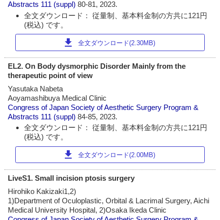
Abstracts
111 (suppl)
80-81, 2023.
全文ダウンロード： 従量制、基本料金制の方共に121円
(税込) です。
download
全文ダウンロード(2.30MB)
EL2. On Body dysmorphic Disorder Mainly from the
therapeutic point of view
Yasutaka Nabeta
Aoyamashibuya Medical Clinic
Congress of Japan Society of Aesthetic Surgery Program &
Abstracts
111 (suppl)
84-85, 2023.
全文ダウンロード： 従量制、基本料金制の方共に121円
(税込) です。
download
全文ダウンロード(2.00MB)
LiveS1. Small incision ptosis surgery
Hirohiko Kakizaki1,2)
1)Department of Oculoplastic, Orbital & Lacrimal Surgery, Aichi
Medical University Hospital, 2)Osaka Ikeda Clinic
Congress of Japan Society of Aesthetic Surgery Program &