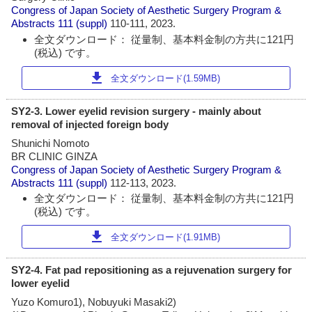
Congress of Japan Society of Aesthetic Surgery Program &
Abstracts
111 (suppl)
110-111, 2023.
全文ダウンロード： 従量制、基本料金制の方共に121円
(税込) です。
download
全文ダウンロード(1.59MB)
SY2-3. Lower eyelid revision surgery - mainly about
removal of injected foreign body
Shunichi Nomoto
BR CLINIC GINZA
Congress of Japan Society of Aesthetic Surgery Program &
Abstracts
111 (suppl)
112-113, 2023.
全文ダウンロード： 従量制、基本料金制の方共に121円
(税込) です。
download
全文ダウンロード(1.91MB)
SY2-4. Fat pad repositioning as a rejuvenation surgery for
lower eyelid
Yuzo Komuro1), Nobuyuki Masaki2)