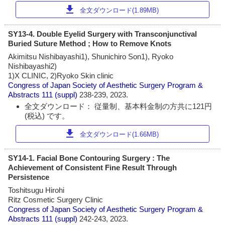
download
全文ダウンロード(1.89MB)
SY13-4. Double Eyelid Surgery with Transconjunctival
Buried Suture Method ; How to Remove Knots
Akimitsu Nishibayashi1), Shunichiro Son1), Ryoko
Nishibayashi2)
1)X CLINIC, 2)Ryoko Skin clinic
Congress of Japan Society of Aesthetic Surgery Program &
Abstracts
111 (suppl)
238-239, 2023.
全文ダウンロード： 従量制、基本料金制の方共に121円
(税込) です。
download
全文ダウンロード(1.66MB)
SY14-1. Facial Bone Contouring Surgery : The
Achievement of Consistent Fine Result Through
Persistence
Toshitsugu Hirohi
Ritz Cosmetic Surgery Clinic
Congress of Japan Society of Aesthetic Surgery Program &
Abstracts
111 (suppl)
242-243, 2023.