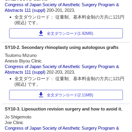
Congress of Japan Society of Aesthetic Surgery Program &
Abstracts
111 (suppl)
200-201, 2023.
全文ダウンロード： 従量制、基本料金制の方共に121円
(税込) です。
download
全文ダウンロード(1.92MB)
SY10-2. Secondary rhinoplasty using autologous grafts
Tsutomu Mizuno
Anesis Biyou Clinic
Congress of Japan Society of Aesthetic Surgery Program &
Abstracts
111 (suppl)
202-203, 2023.
全文ダウンロード： 従量制、基本料金制の方共に121円
(税込) です。
download
全文ダウンロード(2.11MB)
SY10-3. Liposuction revision surgery and how to avoid it.
Jo Shigemoto
Joe Clinic
Congress of Japan Society of Aesthetic Surgery Program &