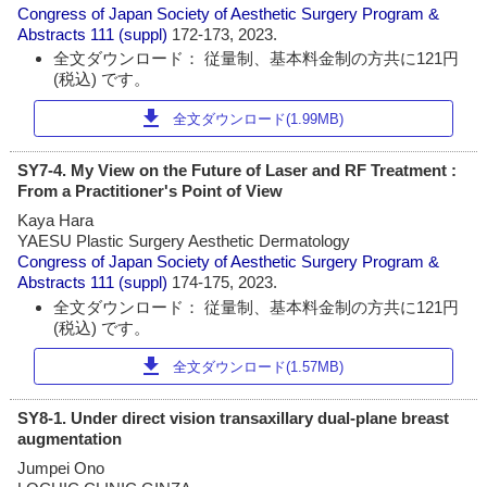
Congress of Japan Society of Aesthetic Surgery Program &
Abstracts
111 (suppl)
172-173, 2023.
全文ダウンロード： 従量制、基本料金制の方共に121円
(税込) です。
download
全文ダウンロード(1.99MB)
SY7-4. My View on the Future of Laser and RF Treatment :
From a Practitioner's Point of View
Kaya Hara
YAESU Plastic Surgery Aesthetic Dermatology
Congress of Japan Society of Aesthetic Surgery Program &
Abstracts
111 (suppl)
174-175, 2023.
全文ダウンロード： 従量制、基本料金制の方共に121円
(税込) です。
download
全文ダウンロード(1.57MB)
SY8-1. Under direct vision transaxillary dual-plane breast
augmentation
Jumpei Ono