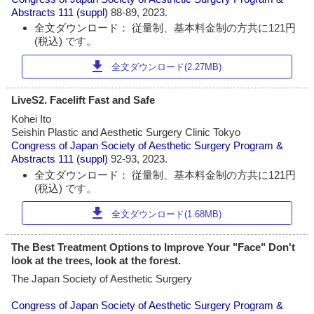
Abstracts
111 (suppl)
88-89, 2023.
全文ダウンロード： 従量制、基本料金制の方共に121円
(税込) です。
download
全文ダウンロード(2.27MB)
LiveS2. Facelift Fast and Safe
Kohei Ito
Seishin Plastic and Aesthetic Surgery Clinic Tokyo
Congress of Japan Society of Aesthetic Surgery Program &
Abstracts
111 (suppl)
92-93, 2023.
全文ダウンロード： 従量制、基本料金制の方共に121円
(税込) です。
download
全文ダウンロード(1.68MB)
The Best Treatment Options to Improve Your "Face" Don't
look at the trees, look at the forest.
The Japan Society of Aesthetic Surgery
Congress of Japan Society of Aesthetic Surgery Program &