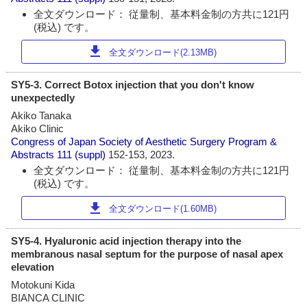
全文ダウンロード： 従量制、基本料金制の方共に121円
(税込) です。
download
全文ダウンロード(2.13MB)
SY5-3. Correct Botox injection that you don't know
unexpectedly
Akiko Tanaka
Akiko Clinic
Congress of Japan Society of Aesthetic Surgery Program &
Abstracts
111 (suppl)
152-153, 2023.
全文ダウンロード： 従量制、基本料金制の方共に121円
(税込) です。
download
全文ダウンロード(1.60MB)
SY5-4. Hyaluronic acid injection therapy into the
membranous nasal septum for the purpose of nasal apex
elevation
Motokuni Kida
BIANCA CLINIC