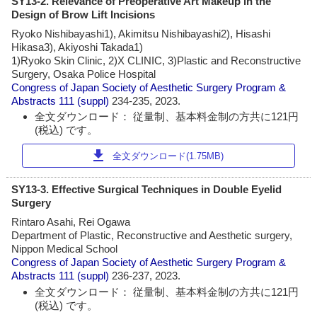
SY13-2. Relevance of Preoperative Art Makeup in the
Design of Brow Lift Incisions
Ryoko Nishibayashi1), Akimitsu Nishibayashi2), Hisashi
Hikasa3), Akiyoshi Takada1)
1)Ryoko Skin Clinic, 2)X CLINIC, 3)Plastic and Reconstructive
Surgery, Osaka Police Hospital
Congress of Japan Society of Aesthetic Surgery Program &
Abstracts
111 (suppl)
234-235, 2023.
全文ダウンロード： 従量制、基本料金制の方共に121円
(税込) です。
download
全文ダウンロード(1.75MB)
SY13-3. Effective Surgical Techniques in Double Eyelid
Surgery
Rintaro Asahi, Rei Ogawa
Department of Plastic, Reconstructive and Aesthetic surgery,
Nippon Medical School
Congress of Japan Society of Aesthetic Surgery Program &
Abstracts
111 (suppl)
236-237, 2023.
全文ダウンロード： 従量制、基本料金制の方共に121円
(税込) です。