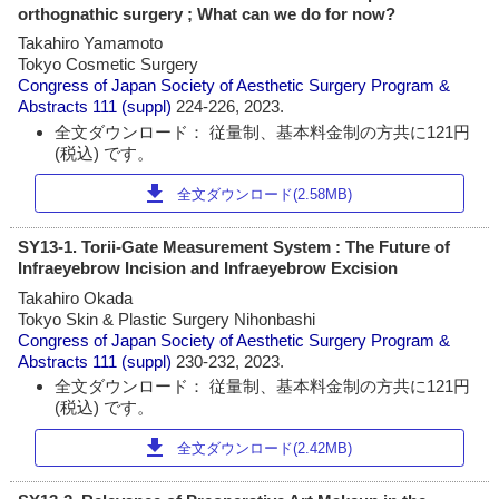
orthognathic surgery ; What can we do for now?
Takahiro Yamamoto
Tokyo Cosmetic Surgery
Congress of Japan Society of Aesthetic Surgery Program &
Abstracts
111 (suppl)
224-226, 2023.
全文ダウンロード： 従量制、基本料金制の方共に121円
(税込) です。
download
全文ダウンロード(2.58MB)
SY13-1. Torii-Gate Measurement System : The Future of
Infraeyebrow Incision and Infraeyebrow Excision
Takahiro Okada
Tokyo Skin & Plastic Surgery Nihonbashi
Congress of Japan Society of Aesthetic Surgery Program &
Abstracts
111 (suppl)
230-232, 2023.
全文ダウンロード： 従量制、基本料金制の方共に121円
(税込) です。
download
全文ダウンロード(2.42MB)