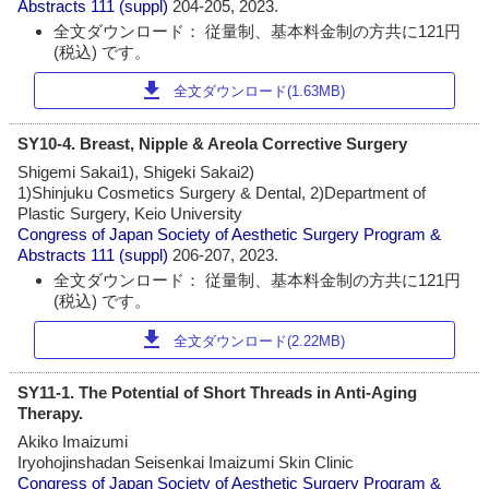
Abstracts
111 (suppl)
204-205, 2023.
全文ダウンロード： 従量制、基本料金制の方共に121円
(税込) です。
download
全文ダウンロード(1.63MB)
SY10-4. Breast, Nipple & Areola Corrective Surgery
Shigemi Sakai1), Shigeki Sakai2)
1)Shinjuku Cosmetics Surgery & Dental, 2)Department of
Plastic Surgery, Keio University
Congress of Japan Society of Aesthetic Surgery Program &
Abstracts
111 (suppl)
206-207, 2023.
全文ダウンロード： 従量制、基本料金制の方共に121円
(税込) です。
download
全文ダウンロード(2.22MB)
SY11-1. The Potential of Short Threads in Anti-Aging
Therapy.
Akiko Imaizumi
Iryohojinshadan Seisenkai Imaizumi Skin Clinic
Congress of Japan Society of Aesthetic Surgery Program &