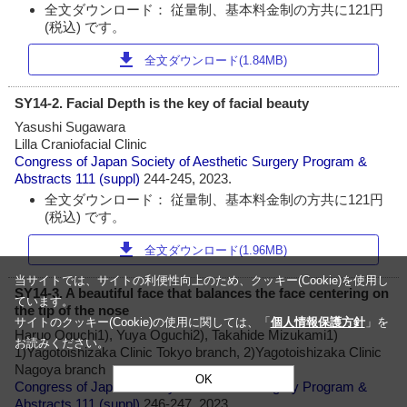
全文ダウンロード： 従量制、基本料金制の方共に121円
(税込) です。
download
全文ダウンロード(1.84MB)
SY14-2. Facial Depth is the key of facial beauty
Yasushi Sugawara
Lilla Craniofacial Clinic
Congress of Japan Society of Aesthetic Surgery Program &
Abstracts
111 (suppl)
244-245, 2023.
全文ダウンロード： 従量制、基本料金制の方共に121円
(税込) です。
download
全文ダウンロード(1.96MB)
当サイトでは、サイトの利便性向上のため、クッキー(Cookie)を使用し
SY14-3. A beautiful face that balances the face centering on
ています。
the tip of the nose
サイトのクッキー(Cookie)の使用に関しては、「
個人情報保護方針
」を
Haruo Oguchi1), Yuya Oguchi2), Takahide Mizukami1)
お読みください。
1)Yagotoishizaka Clinic Tokyo branch, 2)Yagotoishizaka Clinic
Nagoya branch
OK
Congress of Japan Society of Aesthetic Surgery Program &
Abstracts
111 (suppl)
246-247, 2023.