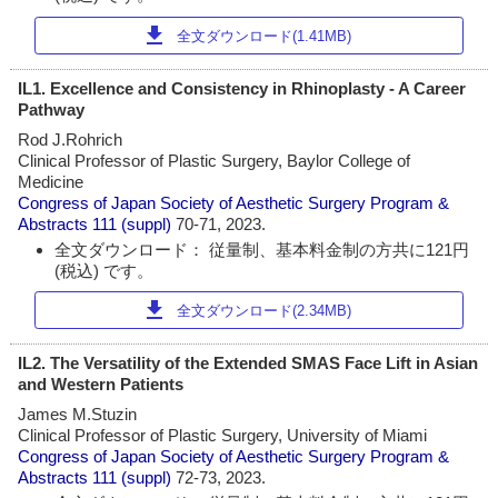
download
全文ダウンロード(1.41MB)
IL1. Excellence and Consistency in Rhinoplasty - A Career
Pathway
Rod J.Rohrich
Clinical Professor of Plastic Surgery, Baylor College of
Medicine
Congress of Japan Society of Aesthetic Surgery Program &
Abstracts
111 (suppl)
70-71, 2023.
全文ダウンロード： 従量制、基本料金制の方共に121円
(税込) です。
download
全文ダウンロード(2.34MB)
IL2. The Versatility of the Extended SMAS Face Lift in Asian
and Western Patients
James M.Stuzin
Clinical Professor of Plastic Surgery, University of Miami
Congress of Japan Society of Aesthetic Surgery Program &
Abstracts
111 (suppl)
72-73, 2023.