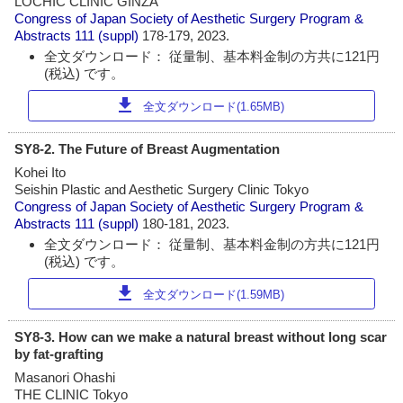
LOCHIC CLINIC GINZA
Congress of Japan Society of Aesthetic Surgery Program &
Abstracts
111 (suppl)
178-179, 2023.
全文ダウンロード： 従量制、基本料金制の方共に121円
(税込) です。
download
全文ダウンロード(1.65MB)
SY8-2. The Future of Breast Augmentation
Kohei Ito
Seishin Plastic and Aesthetic Surgery Clinic Tokyo
Congress of Japan Society of Aesthetic Surgery Program &
Abstracts
111 (suppl)
180-181, 2023.
全文ダウンロード： 従量制、基本料金制の方共に121円
(税込) です。
download
全文ダウンロード(1.59MB)
SY8-3. How can we make a natural breast without long scar
by fat-grafting
Masanori Ohashi
THE CLINIC Tokyo