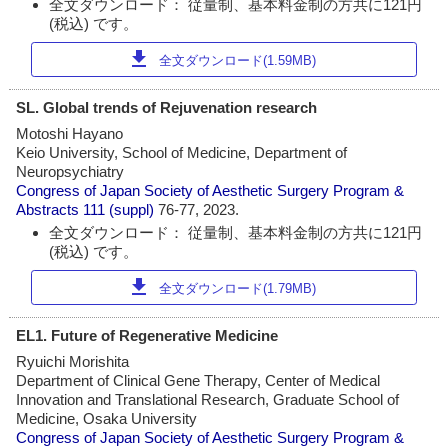
全文ダウンロード： 従量制、基本料金制の方共に121円
(税込) です。
download
全文ダウンロード(1.59MB)
SL. Global trends of Rejuvenation research
Motoshi Hayano
Keio University, School of Medicine, Department of
Neuropsychiatry
Congress of Japan Society of Aesthetic Surgery Program &
Abstracts
111 (suppl)
76-77, 2023.
全文ダウンロード： 従量制、基本料金制の方共に121円
(税込) です。
download
全文ダウンロード(1.79MB)
EL1. Future of Regenerative Medicine
Ryuichi Morishita
Department of Clinical Gene Therapy, Center of Medical
Innovation and Translational Research, Graduate School of
Medicine, Osaka University
Congress of Japan Society of Aesthetic Surgery Program &