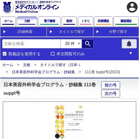
account_circle
ホーム
文献
電子書籍
動画
くすり
医療機器
書籍通販
詳細検索
タイトルで探す
分野で探す
search
notifications
類義語を使用する
本文閲覧可のみ
ホーム
文献
タイトルで探す（日本-）
日本美容外科学会プログラム・抄録集
111巻 suppl号(2023)
日本美容外科学会プログラム・抄録集 111巻
前の号
suppl号
次の号