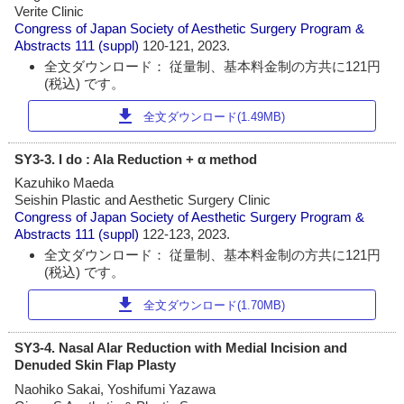
Verite Clinic
Congress of Japan Society of Aesthetic Surgery Program &
Abstracts
111 (suppl)
120-121, 2023.
全文ダウンロード： 従量制、基本料金制の方共に121円
(税込) です。
download
全文ダウンロード(1.49MB)
SY3-3. I do : Ala Reduction + α method
Kazuhiko Maeda
Seishin Plastic and Aesthetic Surgery Clinic
Congress of Japan Society of Aesthetic Surgery Program &
Abstracts
111 (suppl)
122-123, 2023.
全文ダウンロード： 従量制、基本料金制の方共に121円
(税込) です。
download
全文ダウンロード(1.70MB)
SY3-4. Nasal Alar Reduction with Medial Incision and
Denuded Skin Flap Plasty
Naohiko Sakai, Yoshifumi Yazawa