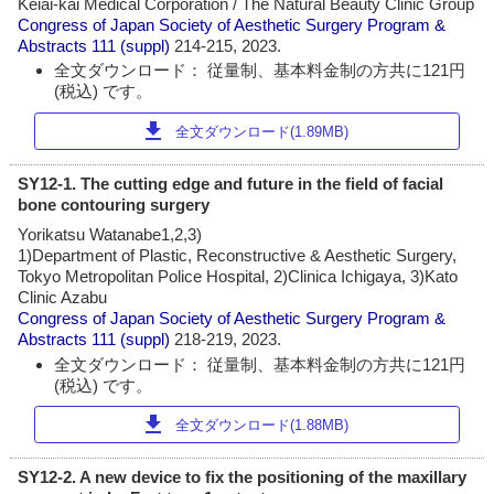
Keiai-kai Medical Corporation / The Natural Beauty Clinic Group
Congress of Japan Society of Aesthetic Surgery Program &
Abstracts
111 (suppl)
214-215, 2023.
全文ダウンロード： 従量制、基本料金制の方共に121円
(税込) です。
download
全文ダウンロード(1.89MB)
SY12-1. The cutting edge and future in the field of facial
bone contouring surgery
Yorikatsu Watanabe1,2,3)
1)Department of Plastic, Reconstructive & Aesthetic Surgery,
Tokyo Metropolitan Police Hospital, 2)Clinica Ichigaya, 3)Kato
Clinic Azabu
Congress of Japan Society of Aesthetic Surgery Program &
Abstracts
111 (suppl)
218-219, 2023.
全文ダウンロード： 従量制、基本料金制の方共に121円
(税込) です。
download
全文ダウンロード(1.88MB)
SY12-2. A new device to fix the positioning of the maxillary