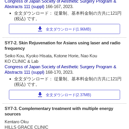
Congress of Japan Society of Aesthetic Surgery Program &
Abstracts
111 (suppl)
166-167, 2023.
全文ダウンロード： 従量制、基本料金制の方共に121円
(税込) です。
download
全文ダウンロード(1.96MB)
SY7-2. Skin Rejuvenation for Asians using laser and radio
frequency
Seiko Kou, Kyoko Hisata, Kotone Horie, Nao Kou
KO CLINIC & Lab
Congress of Japan Society of Aesthetic Surgery Program &
Abstracts
111 (suppl)
168-170, 2023.
全文ダウンロード： 従量制、基本料金制の方共に121円
(税込) です。
download
全文ダウンロード(2.37MB)
SY7-3. Complementary treatment with multiple energy
sources
Kentaro Oku
HILLS GRACE CLINIC