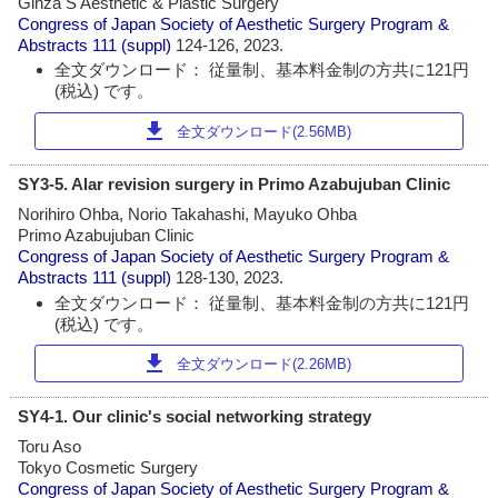
Ginza S Aesthetic & Plastic Surgery
Congress of Japan Society of Aesthetic Surgery Program &
Abstracts
111 (suppl)
124-126, 2023.
全文ダウンロード： 従量制、基本料金制の方共に121円
(税込) です。
download
全文ダウンロード(2.56MB)
SY3-5. Alar revision surgery in Primo Azabujuban Clinic
Norihiro Ohba, Norio Takahashi, Mayuko Ohba
Primo Azabujuban Clinic
Congress of Japan Society of Aesthetic Surgery Program &
Abstracts
111 (suppl)
128-130, 2023.
全文ダウンロード： 従量制、基本料金制の方共に121円
(税込) です。
download
全文ダウンロード(2.26MB)
SY4-1. Our clinic's social networking strategy
Toru Aso
Tokyo Cosmetic Surgery
Congress of Japan Society of Aesthetic Surgery Program &