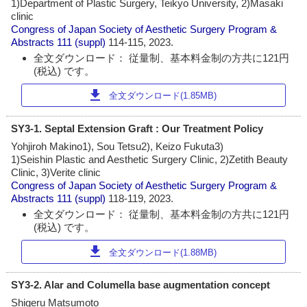
1)Department of Plastic Surgery, Teikyo University, 2)Masaki
clinic
Congress of Japan Society of Aesthetic Surgery Program &
Abstracts
111 (suppl)
114-115, 2023.
全文ダウンロード： 従量制、基本料金制の方共に121円
(税込) です。
download
全文ダウンロード(1.85MB)
SY3-1. Septal Extension Graft : Our Treatment Policy
Yohjiroh Makino1), Sou Tetsu2), Keizo Fukuta3)
1)Seishin Plastic and Aesthetic Surgery Clinic, 2)Zetith Beauty
Clinic, 3)Verite clinic
Congress of Japan Society of Aesthetic Surgery Program &
Abstracts
111 (suppl)
118-119, 2023.
全文ダウンロード： 従量制、基本料金制の方共に121円
(税込) です。
download
全文ダウンロード(1.88MB)
SY3-2. Alar and Columella base augmentation concept
Shigeru Matsumoto