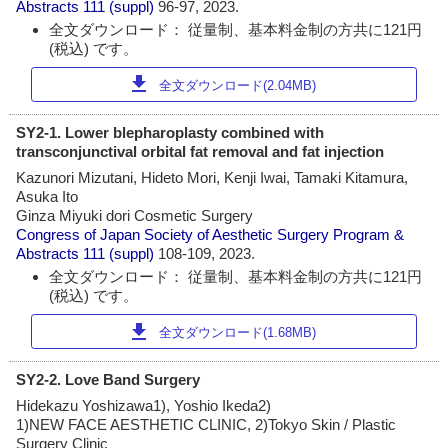
Abstracts
111 (suppl)
96-97, 2023.
全文ダウンロード： 従量制、基本料金制の方共に121円
(税込) です。
download
全文ダウンロード(2.04MB)
SY2-1. Lower blepharoplasty combined with
transconjunctival orbital fat removal and fat injection
Kazunori Mizutani, Hideto Mori, Kenji Iwai, Tamaki Kitamura,
Asuka Ito
Ginza Miyuki dori Cosmetic Surgery
Congress of Japan Society of Aesthetic Surgery Program &
Abstracts
111 (suppl)
108-109, 2023.
全文ダウンロード： 従量制、基本料金制の方共に121円
(税込) です。
download
全文ダウンロード(1.68MB)
SY2-2. Love Band Surgery
Hidekazu Yoshizawa1), Yoshio Ikeda2)
1)NEW FACE AESTHETIC CLINIC, 2)Tokyo Skin / Plastic
Surgery Clinic