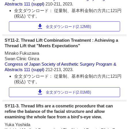
Abstracts
111 (suppl)
210-211, 2023.
全文ダウンロード： 従量制、基本料金制の方共に121円
(税込) です。
download
全文ダウンロード(2.12MB)
SY11-2. Thread Lift Combination Treatment : Achieving a
Thread Lift that "Meets Expectations"
Minako Fukuzawa
Swan Clinic Ginza
Congress of Japan Society of Aesthetic Surgery Program &
Abstracts
111 (suppl)
212-213, 2023.
全文ダウンロード： 従量制、基本料金制の方共に121円
(税込) です。
download
全文ダウンロード(2.01MB)
SY11-3. Thread lifts are a cosmetic procedure that can
refine the balance of the facial structure and allow
examining the whole face from a bird's-eye view.
Yuka Yoshida