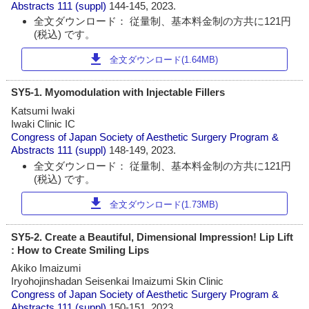
Abstracts
111 (suppl)
144-145, 2023.
全文ダウンロード： 従量制、基本料金制の方共に121円
(税込) です。
download
全文ダウンロード(1.64MB)
SY5-1. Myomodulation with Injectable Fillers
Katsumi Iwaki
Iwaki Clinic IC
Congress of Japan Society of Aesthetic Surgery Program &
Abstracts
111 (suppl)
148-149, 2023.
全文ダウンロード： 従量制、基本料金制の方共に121円
(税込) です。
download
全文ダウンロード(1.73MB)
SY5-2. Create a Beautiful, Dimensional Impression! Lip Lift
: How to Create Smiling Lips
Akiko Imaizumi
Iryohojinshadan Seisenkai Imaizumi Skin Clinic
Congress of Japan Society of Aesthetic Surgery Program &
Abstracts
111 (suppl)
150-151, 2023.