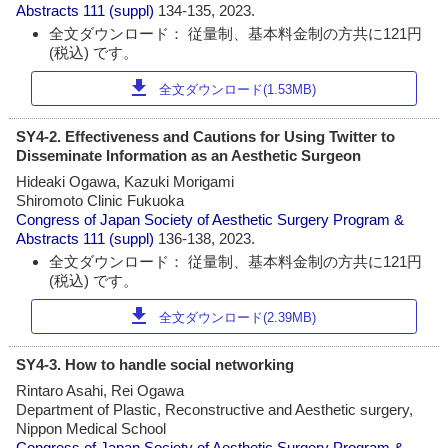
Abstracts
111 (suppl)
134-135, 2023.
全文ダウンロード： 従量制、基本料金制の方共に121円
(税込) です。
download
全文ダウンロード(1.53MB)
SY4-2. Effectiveness and Cautions for Using Twitter to
Disseminate Information as an Aesthetic Surgeon
Hideaki Ogawa, Kazuki Morigami
Shiromoto Clinic Fukuoka
Congress of Japan Society of Aesthetic Surgery Program &
Abstracts
111 (suppl)
136-138, 2023.
全文ダウンロード： 従量制、基本料金制の方共に121円
(税込) です。
download
全文ダウンロード(2.39MB)
SY4-3. How to handle social networking
Rintaro Asahi, Rei Ogawa
Department of Plastic, Reconstructive and Aesthetic surgery,
Nippon Medical School
Congress of Japan Society of Aesthetic Surgery Program &