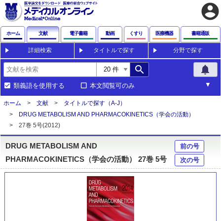
account_circle
ホーム
文献
電子書籍
動画
くすり
医療機器
書籍通販
詳細検索
タイトルで探す
分野で探す
search
notifications
類義語を使用する
本文閲覧可のみ
ホーム
文献
タイトルで探す（A-J）
DRUG METABOLISM AND PHARMACOKINETICS（学会の活動）
27巻 5号(2012)
DRUG METABOLISM AND
前の号
PHARMACOKINETICS（学会の活動） 27巻 5号
次の号