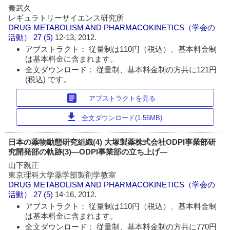
秦武久
レギュラトリーサイエンス研究所
DRUG METABOLISM AND PHARMACOKINETICS（学会の
活動）
27 (5)
12-13, 2012.
アブストラクト： 従量制は110円（税込）、基本料金制
は基本料金に含まれます。
全文ダウンロード： 従量制、基本料金制の方共に121円
(税込) です。
article
アブストラクトを見る
download
全文ダウンロード(1.56MB)
日本の薬物動態研究組織(4) 大塚製薬株式会社ODPI事業部研
究開発部の軌跡(3)―ODPI事業部の立ち上げ―
山下親正
東京理科大学薬学部製剤学教室
DRUG METABOLISM AND PHARMACOKINETICS（学会の
活動）
27 (5)
14-16, 2012.
アブストラクト： 従量制は110円（税込）、基本料金制
は基本料金に含まれます。
全文ダウンロード： 従量制、基本料金制の方共に770円