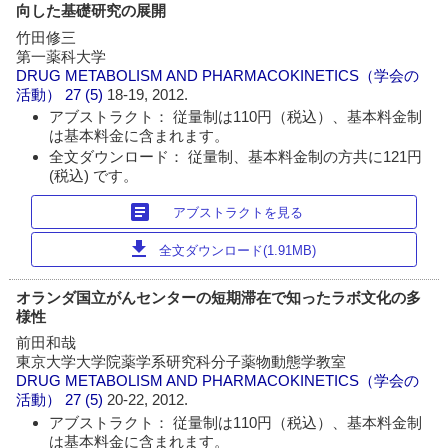
向した基礎研究の展開
竹田修三
第一薬科大学
DRUG METABOLISM AND PHARMACOKINETICS（学会の
活動）
27 (5)
18-19, 2012.
アブストラクト： 従量制は110円（税込）、基本料金制
は基本料金に含まれます。
全文ダウンロード： 従量制、基本料金制の方共に121円
(税込) です。
article
アブストラクトを見る
download
全文ダウンロード(1.91MB)
オランダ国立がんセンターの短期滞在で知ったラボ文化の多
様性
前田和哉
東京大学大学院薬学系研究科分子薬物動態学教室
DRUG METABOLISM AND PHARMACOKINETICS（学会の
活動）
27 (5)
20-22, 2012.
アブストラクト： 従量制は110円（税込）、基本料金制
は基本料金に含まれます。