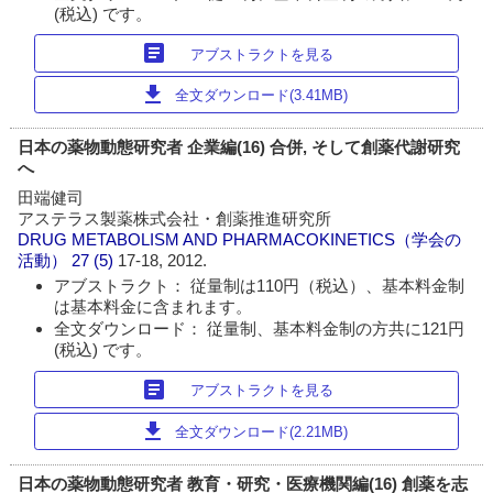
(税込) です。
article
アブストラクトを見る
download
全文ダウンロード(3.41MB)
日本の薬物動態研究者 企業編(16) 合併, そして創薬代謝研究
へ
田端健司
アステラス製薬株式会社・創薬推進研究所
DRUG METABOLISM AND PHARMACOKINETICS（学会の
活動）
27 (5)
17-18, 2012.
アブストラクト： 従量制は110円（税込）、基本料金制
は基本料金に含まれます。
全文ダウンロード： 従量制、基本料金制の方共に121円
(税込) です。
article
アブストラクトを見る
download
全文ダウンロード(2.21MB)
日本の薬物動態研究者 教育・研究・医療機関編(16) 創薬を志