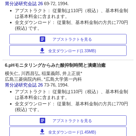
胃分泌研究会誌
26
69-72, 1994.
アブストラクト： 従量制は110円（税込）、基本料金制
は基本料金に含まれます。
全文ダウンロード： 従量制、基本料金制の方共に770円
(税込) です。
article
アブストラクトを見る
download
全文ダウンロード(1.33MB)
6.pHモニタリングからみた酸抑制時間と潰瘍治癒
横矢仁, 川西昌弘, 稲葉義郎, 井上正規*
広島三菱病院内科, *広島大学第一内科
胃分泌研究会誌
26
73-76, 1994.
アブストラクト： 従量制は110円（税込）、基本料金制
は基本料金に含まれます。
全文ダウンロード： 従量制、基本料金制の方共に770円
(税込) です。
article
アブストラクトを見る
download
全文ダウンロード(1.45MB)