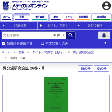
account_circle
ホーム
文献
電子書籍
動画
くすり
医療機器
書籍通販
詳細検索
タイトルで探す
分野で探す
search
notifications
類義語を使用する
本文閲覧可のみ
ホーム
文献
タイトルで探す（あ行）
胃分泌研究会誌
26巻(1994)
胃分泌研究会誌 26巻 - 号
前の号
次の号