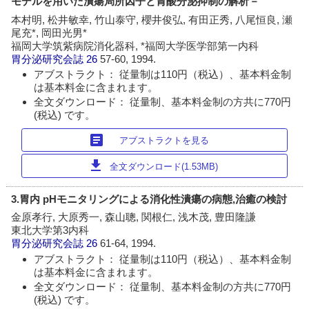
モデルを用いた潰瘍局所因子と胃酸分泌抑制の解析－
本村明, 松井敏幸, 竹山泰守, 櫻井俊弘, 有田正秀, 八尾恒良, 瀬
尾充*, 岡田光男*
福岡大学筑紫病院消化器科, *福岡大学医学部第一内科
胃分泌研究会誌
26
57-60, 1994.
アブストラクト： 従量制は110円（税込）、基本料金制
は基本料金に含まれます。
全文ダウンロード： 従量制、基本料金制の方共に770円
(税込) です。
article
アブストラクトを見る
download
全文ダウンロード(1.53MB)
3.胃内 pHモニタリングによる消化性潰瘍の病態,治癒の検討
金原孝行, 大原秀一, 森山聰, 関根仁, 浅木茂, 豊田隆謙
東北大学第3内科
胃分泌研究会誌
26
61-64, 1994.
アブストラクト： 従量制は110円（税込）、基本料金制
は基本料金に含まれます。
全文ダウンロード： 従量制、基本料金制の方共に770円
(税込) です。