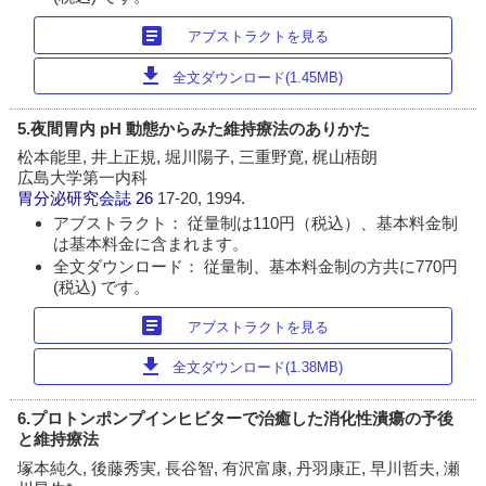
article
アブストラクトを見る
download
全文ダウンロード(1.45MB)
5.夜間胃内 pH 動態からみた維持療法のありかた
松本能里, 井上正規, 堀川陽子, 三重野寛, 梶山梧朗
広島大学第一内科
胃分泌研究会誌
26
17-20, 1994.
アブストラクト： 従量制は110円（税込）、基本料金制
は基本料金に含まれます。
全文ダウンロード： 従量制、基本料金制の方共に770円
(税込) です。
article
アブストラクトを見る
download
全文ダウンロード(1.38MB)
6.プロトンポンプインヒビターで治癒した消化性潰瘍の予後
と維持療法
塚本純久, 後藤秀実, 長谷智, 有沢富康, 丹羽康正, 早川哲夫, 瀬