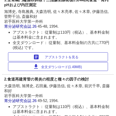
pHおよび内圧測定
旭博史, 寺島雅典, 大森浩明, 佐々木亮孝, 佐々木章, 伊藤浩信,
菅野千治, 斎藤和好
岩手医科大学第一外科
胃分泌研究会誌
26
45-48, 1994.
アブストラクト： 従量制は110円（税込）、基本料金制
は基本料金に含まれます。
全文ダウンロード： 従量制、基本料金制の方共に770円
(税込) です。
article
アブストラクトを見る
download
全文ダウンロード(1.49MB)
2.食道再建胃管の胃炎の程度と種々の因子の検討
大森浩明, 旭博史, 石田薫, 伊藤浩信, 佐々木章, 前沢千早, 斎藤
和好
岩手医科大学第一外科
胃分泌研究会誌
26
49-52, 1994.
アブストラクト： 従量制は110円（税込）、基本料金制
は基本料金に含まれます。