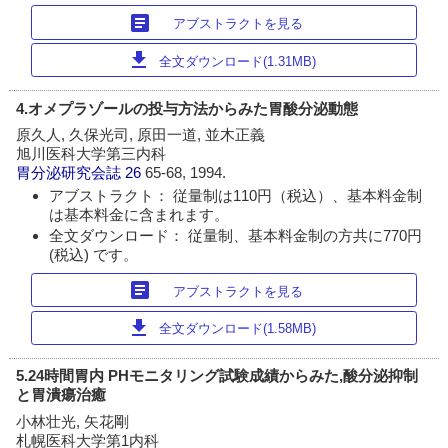
article
アブストラクトを見る
download
全文ダウンロード(1.31MB)
4.オメプラゾールの投与方法からみた胃酸分泌動態
原久人, 久保光司, 原田一道, 並木正義
旭川医科大学第三内科
胃分泌研究会誌
26
65-68, 1994.
アブストラクト： 従量制は110円（税込）、基本料金制
は基本料金に含まれます。
全文ダウンロード： 従量制、基本料金制の方共に770円
(税込) です。
article
アブストラクトを見る
download
全文ダウンロード(1.58MB)
5.24時間胃内 PHモニタリング試験成績からみた,酸分泌抑制
と胃潰瘍治癒
小林壮光, 矢花剛
札幌医科大学第1内科