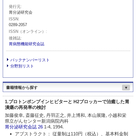
発行元
胃分泌研究会
ISSN
0289-2057
ISSN（オンライン）
後雑誌
胃病態機能研究会誌
バックナンバーリスト
分野別リスト
書籍情報から探す
▼
1.プロトンポンプインヒビターと H2ブロッカーで治癒した胃
潰瘍の再発率の検討
加藤俊幸, 斎藤征史, 丹羽正之, 井上博和, 本山展隆, 小越和栄
県立がんセンター新潟病院内科
胃分泌研究会誌
26
1-4, 1994.
アブストラクト： 従量制は110円（税込）、基本料金制