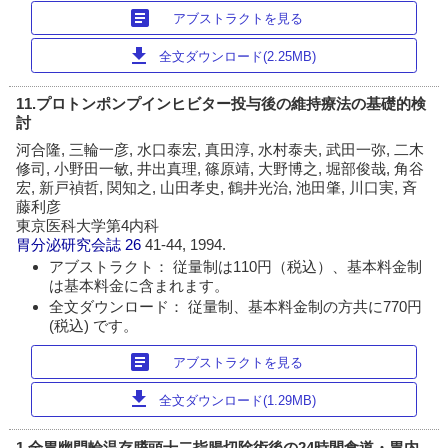
article
アブストラクトを見る
download
全文ダウンロード(2.25MB)
11.プロトンポンプインヒビター投与後の維持療法の基礎的検
討
河合隆, 三輪一彦, 水口泰宏, 真田淳, 水村泰夫, 武田一弥, 二木
修司, 小野田一敏, 井出真理, 篠原靖, 大野博之, 堀部俊哉, 角谷
宏, 新戸禎哲, 関知之, 山田孝史, 鶴井光治, 池田肇, 川口実, 斉
藤利彦
東京医科大学第4内科
胃分泌研究会誌
26
41-44, 1994.
アブストラクト： 従量制は110円（税込）、基本料金制
は基本料金に含まれます。
全文ダウンロード： 従量制、基本料金制の方共に770円
(税込) です。
article
アブストラクトを見る
download
全文ダウンロード(1.29MB)
1.全胃幽門輪温存膵頭十二指腸切除術後の24時間食道・胃内