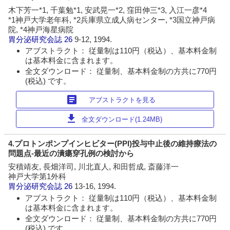
木下芳一*1, 千葉勉*1, 安武晃一*2, 窪田伸三*3, 入江一彦*4
*1神戸大学老年科, *2兵庫県立成人病センター, *3国立神戸病
院, *4神戸海星病院
胃分泌研究会誌
26
9-12, 1994.
アブストラクト： 従量制は110円（税込）、基本料金制
は基本料金に含まれます。
全文ダウンロード： 従量制、基本料金制の方共に770円
(税込) です。
article
アブストラクトを見る
download
全文ダウンロード(1.24MB)
4.プロトンポンプインヒビター(PPI)投与中止後の維持療法の
問題点-最近の潰瘍穿孔例の検討から
安積靖友, 長畑洋司, 川北直人, 和田哲成, 斎藤洋一
神戸大学第1外科
胃分泌研究会誌
26
13-16, 1994.
アブストラクト： 従量制は110円（税込）、基本料金制
は基本料金に含まれます。
全文ダウンロード： 従量制、基本料金制の方共に770円
(税込) です。