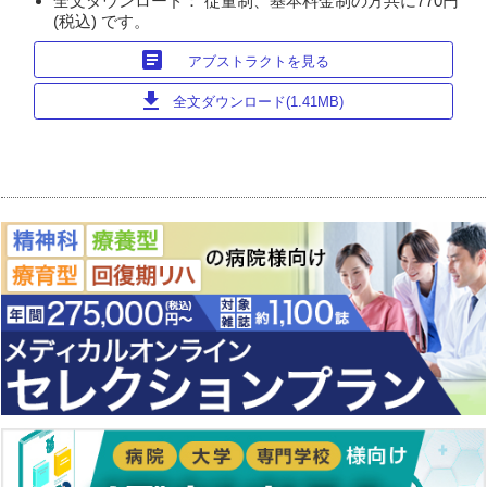
全文ダウンロード： 従量制、基本料金制の方共に770円
(税込) です。
article
アブストラクトを見る
download
全文ダウンロード(1.41MB)