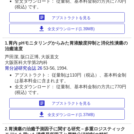
全文ダウンロード： 従量制、基本料金制の方共に770円
(税込) です。
article
アブストラクトを見る
download
全文ダウンロード(1.39MB)
1.胃内 pHモニタリングからみた胃液酸度抑制と消化性潰瘍の
治癒速度
芦田潔, 阪口正博, 大坂直文
大阪医科大学第2内科
胃分泌研究会誌
26
53-56, 1994.
アブストラクト： 従量制は110円（税込）、基本料金制
は基本料金に含まれます。
全文ダウンロード： 従量制、基本料金制の方共に770円
(税込) です。
article
アブストラクトを見る
download
全文ダウンロード(1.37MB)
2.胃潰瘍の治癒予測因子に関する研究－多重ロジスティック