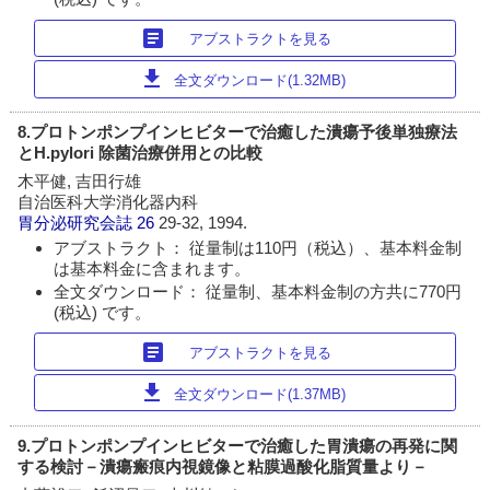
article
アブストラクトを見る
download
全文ダウンロード(1.32MB)
8.プロトンポンプインヒビターで治癒した潰瘍予後単独療法
とH.pylori 除菌治療併用との比較
木平健, 吉田行雄
自治医科大学消化器内科
胃分泌研究会誌
26
29-32, 1994.
アブストラクト： 従量制は110円（税込）、基本料金制
は基本料金に含まれます。
全文ダウンロード： 従量制、基本料金制の方共に770円
(税込) です。
article
アブストラクトを見る
download
全文ダウンロード(1.37MB)
9.プロトンポンプインヒビターで治癒した胃潰瘍の再発に関
する検討－潰瘍瘢痕内視鏡像と粘膜過酸化脂質量より－