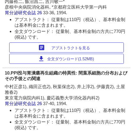
内藤裕二, 飯沼昌二, 吉川敏一*
彦根中央病院消化器科, *京都府立医科大学第一内科
胃分泌研究会誌
26
33-36, 1994.
アブストラクト： 従量制は110円（税込）、基本料金制
は基本料金に含まれます。
全文ダウンロード： 従量制、基本料金制の方共に770円
(税込) です。
article
アブストラクトを見る
download
全文ダウンロード(1.52MB)
10.PPI投与胃潰瘍再生組織の特異性: 間葉系細胞の分布および
その予後との関連
中村正彦1), 織田正也2), 秋葉保忠2), 井上淳2), 伊藤貴2), 土屋
雅春2)
東京電力病院内科1), 慶応義塾大学消化器内科2)
胃分泌研究会誌
26
37-40, 1994.
アブストラクト： 従量制は110円（税込）、基本料金制
は基本料金に含まれます。
全文ダウンロード： 従量制、基本料金制の方共に770円
(税込) です。