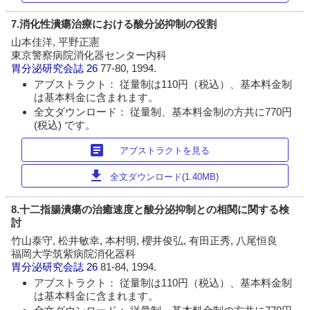
7.消化性潰瘍治療における酸分泌抑制の役割
山本佳洋, 平野正憲
東京警察病院消化器センター内科
胃分泌研究会誌
26
77-80, 1994.
アブストラクト： 従量制は110円（税込）、基本料金制
は基本料金に含まれます。
全文ダウンロード： 従量制、基本料金制の方共に770円
(税込) です。
article
アブストラクトを見る
download
全文ダウンロード(1.40MB)
8.十二指腸潰瘍の治癒速度と酸分泌抑制との相関に関する検
討
竹山泰守, 松井敏幸, 本村明, 櫻井俊弘, 有田正秀, 八尾恒良
福岡大学筑紫病院消化器科
胃分泌研究会誌
26
81-84, 1994.
アブストラクト： 従量制は110円（税込）、基本料金制
は基本料金に含まれます。