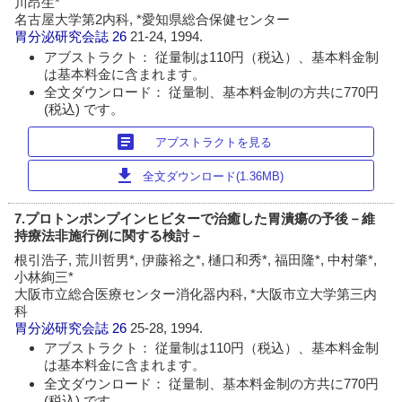
川昂生*
名古屋大学第2内科, *愛知県総合保健センター
胃分泌研究会誌
26
21-24, 1994.
アブストラクト： 従量制は110円（税込）、基本料金制
は基本料金に含まれます。
全文ダウンロード： 従量制、基本料金制の方共に770円
(税込) です。
article
アブストラクトを見る
download
全文ダウンロード(1.36MB)
7.プロトンポンプインヒビターで治癒した胃潰瘍の予後－維
持療法非施行例に関する検討－
根引浩子, 荒川哲男*, 伊藤裕之*, 樋口和秀*, 福田隆*, 中村肇*,
小林絢三*
大阪市立総合医療センター消化器内科, *大阪市立大学第三内
科
胃分泌研究会誌
26
25-28, 1994.
アブストラクト： 従量制は110円（税込）、基本料金制
は基本料金に含まれます。
全文ダウンロード： 従量制、基本料金制の方共に770円
(税込) です。