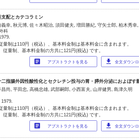
の神経支配とカテコラミン
崎義幸, 秋元博, 佐々木昭治, 須田健夫, 増田勝紀, 守矢士郎, 柏木秀幸
外科
1979.
従量制は110円（税込）、基本料金制は基本料金に含まれます。
 従量制、基本料金制の方共に121円(税込) です。
article
download
アブストラクトを見る
全文ダウンロー
おける十二指腸外因性酸性化とセクレチン投与の胃・膵外分泌におよぼす
谷昌尚, 平田忠, 高橋忠雄, 武部嗣郎, 小西富夫, 山岸健男, 島津久明
, 1979.
従量制は110円（税込）、基本料金制は基本料金に含まれます。
 従量制、基本料金制の方共に121円(税込) です。
article
download
アブストラクトを見る
全文ダウンロー