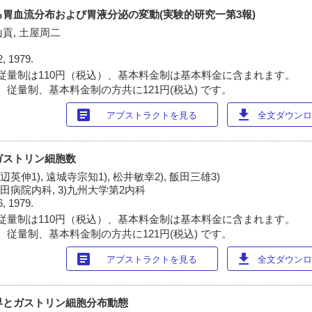
による胃血流分布および胃液分泌の変動(実験的研究一第3報)
山貢, 土屋周二
2, 1979.
従量制は110円（税込）、基本料金制は基本料金に含まれます。
 従量制、基本料金制の方共に121円(税込) です。
article
download
アブストラクトを見る
全文ダウンロー
のガストリン細胞数
渡辺英伸1), 遠城寺宗知1), 松井敏幸2), 飯田三雄3)
)佐田病院内科, 3)九州大学第2内科
6, 1979.
従量制は110円（税込）、基本料金制は基本料金に含まれます。
 従量制、基本料金制の方共に121円(税込) です。
article
download
アブストラクトを見る
全文ダウンロー
縮境界とガストリン細胞分布動態