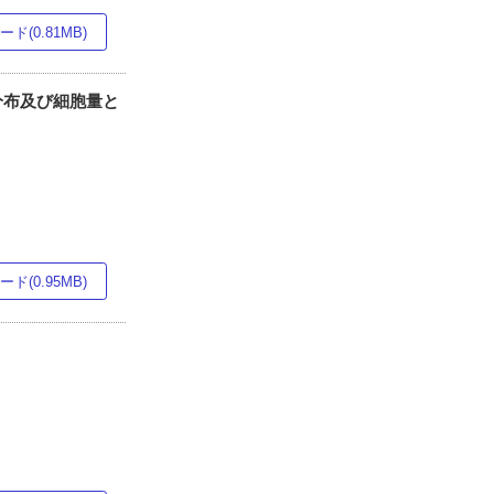
ド(0.81MB)
胞の分布及び細胞量と
ド(0.95MB)