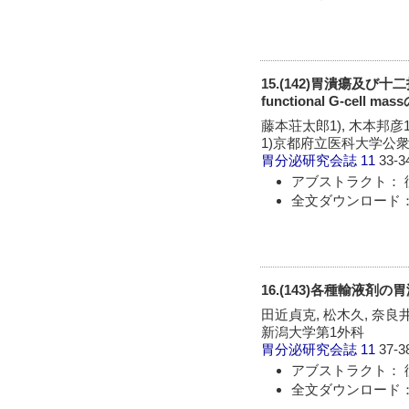
15.(142)胃潰瘍及び
functional G-cell ma
藤本荘太郎1), 木本邦彦1)
1)京都府立医科大学公衆
胃分泌研究会誌
11
33-3
アブストラクト： 
全文ダウンロード：
16.(143)各種輸液
田近貞克, 松木久, 奈良
新潟大学第1外科
胃分泌研究会誌
11
37-3
アブストラクト： 
全文ダウンロード：