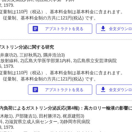
2, 1979.
従量制は110円（税込）、基本料金制は基本料金に含まれます。
 従量制、基本料金制の方共に121円(税込) です。
article
download
アブストラクトを見る
全文ダウンロー
mineのガストリン分泌に関する研究
松井康功2), 三好秋馬2), 隅井浩治3)
放射線科, 2)広島大学医学部第1内科, 3)広島県立安芸津病院
6, 1979.
従量制は110円（税込）、基本料金制は基本料金に含まれます。
 従量制、基本料金制の方共に121円(税込) です。
article
download
アブストラクトを見る
全文ダウンロー
ン静脈内負荷によるガストリン分泌反応(第4報)：高カロリー輸液の影響
鈴木敞1), 戸部隆吉1), 田村勝洋2), 梶原建熙3)
, 2)滋賀県立成人病センター, 3)静岡市民病院
8, 1979.