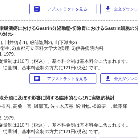
article
download
アブストラクトを見る
全文ダウンロー
十二指腸潰瘍におけるGastrin分泌動態-切除胃におけるGastrin細
ssの対比-
, 川井啓市1), 服部隆則2), 山下滋夫3)
衛生, 2)京都府立医科大学大2病理, 3)伊香病院内科
4, 1979.
従量制は110円（税込）、基本料金制は基本料金に含まれます。
 従量制、基本料金制の方共に121円(税込) です。
article
download
アブストラクトを見る
全文ダウンロー
剤の胃液分泌に及ぼす影響に関する臨床的ならびに実験的検討
井省吾, 高桑一喜, 磯部茂, 佐々木広憲, 鰐渕勉, 松原要一, 武藤輝一
8, 1979.
従量制は110円（税込）、基本料金制は基本料金に含まれます。
 従量制、基本料金制の方共に121円(税込) です。