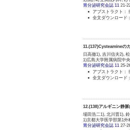
胃分泌研究会誌
11
21-2
アブストラクト： 
全文ダウンロード：
11.(137)Cystea
日高徹1), 吉川信夫2), 
1)広島大学附属病院中央
胃分泌研究会誌
11
25-2
アブストラクト： 
全文ダウンロード：
12.(138)アルギニ
場田浩二1), 北川晋1), 
1)京都大学医学部第1外科
胃分泌研究会誌
11
27-2