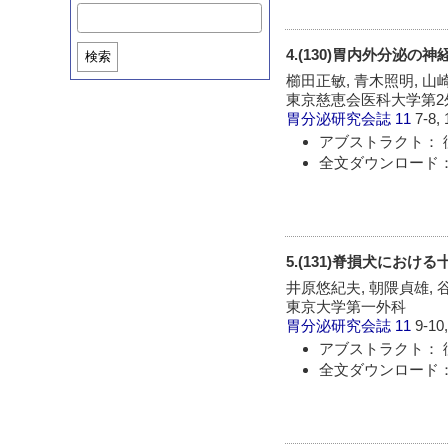
4.(130)胃内外分泌
検索
櫛田正敏, 青木照明, 山
東京慈恵会医科大学第2
胃分泌研究会誌
11
7-8, 
アブストラクト： 
全文ダウンロード：
5.(131)脊損犬に
井原悠紀夫, 朝隈貞雄, 
東京大学第一外科
胃分泌研究会誌
11
9-10
アブストラクト： 
全文ダウンロード：