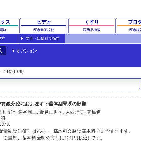
ックス
ビデオ
くすり
プロ
閲覧
医療動画視聴
医薬品検索
医療機
探す
学会・出版社で探す
rch
オプション
11巻(1979)
および胃酸分泌におよぼす下垂体副腎系の影響
児玉博行, 鋳谷周三, 野見山世司, 大西淳夫, 間島進
外科
1979.
従量制は110円（税込）、基本料金制は基本料金に含まれます。
 従量制、基本料金制の方共に121円(税込) です。