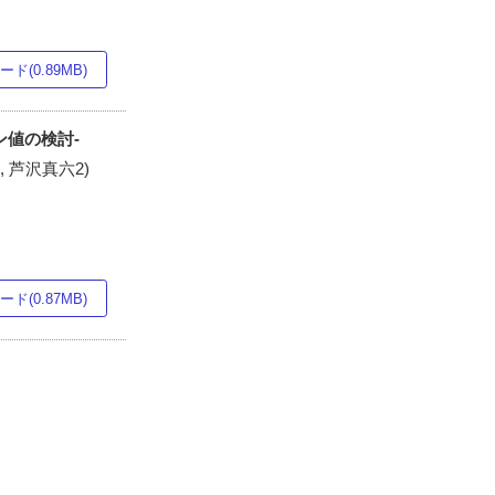
ド(0.89MB)
リン値の検討-
), 芦沢真六2)
ド(0.87MB)