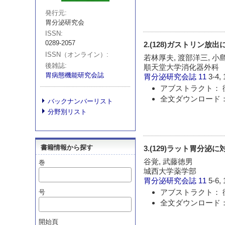
発行元
胃分泌研究会
ISSN
0289-2057
2.(128)ガストリン放出
ISSN（オンライン）
若林厚夫, 渡部洋三, 小
後雑誌
順天堂大学消化器外科
胃病態機能研究会誌
胃分泌研究会誌
11
3-4, 
アブストラクト： 
全文ダウンロード：
バックナンバーリスト
分野別リスト
書籍情報から探す
3.(129)ラット胃分
谷覚, 武藤徳男
巻
城西大学薬学部
胃分泌研究会誌
11
5-6, 
アブストラクト： 
号
全文ダウンロード：
開始頁