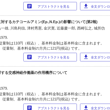
article
download
アブストラクトを見る
全文ダウンロー
に対するカテコールアミン(Ep.,N.Ep.)の影響について(第2報)
島一雄, 川島利信, 津村秀憲, 金沢寛, 近藤慶一郎, 西崎弘之, 城所仂
1979.
従量制は110円（税込）、基本料金制は基本料金に含まれます。
 従量制、基本料金制の方共に121円(税込) です。
article
download
アブストラクトを見る
全文ダウンロー
泌に対する交感神経作働薬の作用機序について
1979.
従量制は110円（税込）、基本料金制は基本料金に含まれます。
 従量制、基本料金制の方共に121円(税込) です。
article
download
アブストラクトを見る
全文ダウンロー