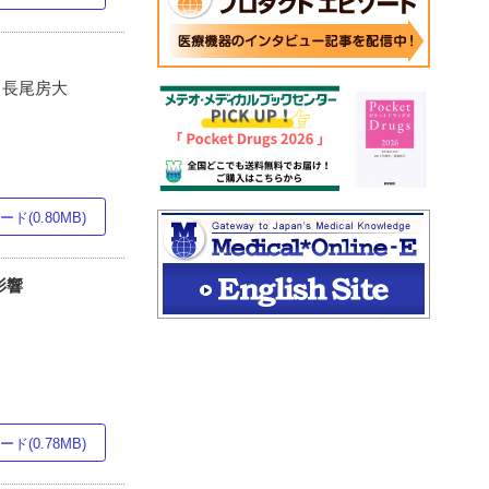
, 長尾房大
ド(0.80MB)
影響
ド(0.78MB)