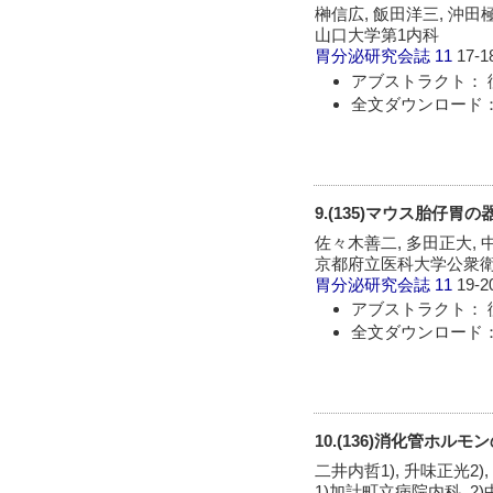
榊信広, 飯田洋三, 沖田極
山口大学第1内科
胃分泌研究会誌
11
17-1
アブストラクト： 
全文ダウンロード：
9.(135)マウス胎仔
佐々木善二, 多田正大, 
京都府立医科大学公衆
胃分泌研究会誌
11
19-2
アブストラクト： 
全文ダウンロード：
10.(136)消化管ホルモンの
二井内哲1), 升味正光2),
1)加計町立病院内科, 2