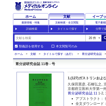
ホーム
文献
イーブ
最新情報・特集
文献検索・全文閲覧
電子書籍
詳細検索
タイトルで探す
分野で
sea
類義語を使用する
本文閲覧可のみ
ホーム
文献
タイトルで探す（あ行）
胃分泌研究会誌
胃分泌研究会誌 11巻 - 号
1.(127)ガストリン
久保田憲彦, 石橋弘之, 
京都府立医科大学第一
胃分泌研究会誌
11
1-2, 
アブストラクト： 
全文ダウンロード：