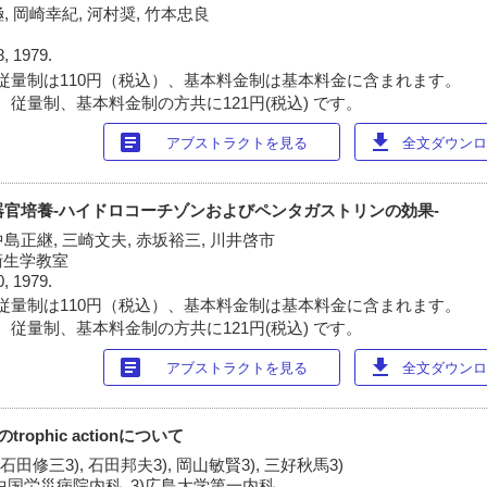
, 岡崎幸紀, 河村奨, 竹本忠良
8, 1979.
従量制は110円（税込）、基本料金制は基本料金に含まれます。
 従量制、基本料金制の方共に121円(税込) です。
article
download
アブストラクトを見る
全文ダウンロー
胃の器官培養-ハイドロコーチゾンおよびペンタガストリンの効果-
中島正継, 三崎文夫, 赤坂裕三, 川井啓市
衛生学教室
0, 1979.
従量制は110円（税込）、基本料金制は基本料金に含まれます。
 従量制、基本料金制の方共に121円(税込) です。
article
download
アブストラクトを見る
全文ダウンロー
trophic actionについて
 石田修三3), 石田邦夫3), 岡山敏賢3), 三好秋馬3)
)中国労災病院内科, 3)広島大学第一内科