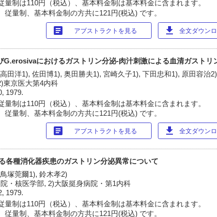
従量制は110円（税込）、基本料金制は基本料金に含まれます。
 従量制、基本料金制の方共に121円(税込) です。
article
download
アブストラクトを見る
全文ダウンロー
ucosa及びG.erosivaにおけるガストリン分泌-肉汁刺激による血清ガスト
 高田洋1), 佐田博1), 奥田勝夫1), 宮崎久子1), 下田忠和1), 原田容治2
2)東京医大第4内科
0, 1979.
従量制は110円（税込）、基本料金制は基本料金に含まれます。
 従量制、基本料金制の方共に121円(税込) です。
article
download
アブストラクトを見る
全文ダウンロー
激による各種消化器疾患のガストリン分泌異常について
 鳥塚莞爾1), 鈴木孝2)
院・核医学部, 2)大阪挺身病院・第1内科
2, 1979.
従量制は110円（税込）、基本料金制は基本料金に含まれます。
 従量制、基本料金制の方共に121円(税込) です。