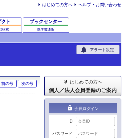
はじめての方へ
ヘルプ・お問い合わせ
ダクト
ブックセンター
器検索
医学書通販
notifications
アラート設定
はじめての方へ
前の号
次の号
個人／法人会員登録のご案内
lock
会員ログイン
ID
パスワード