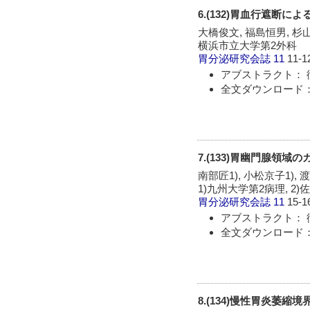
6.(132)胃血行遮断
大橋俊文, 福島恒男, 杉
横浜市立大学第2外科
胃分泌研究会誌
11
11-1
アブストラクト： 
全文ダウンロード：
7.(133)胃幽門腺領域
南部匠1), 小松京子1), 
1)九州大学第2病理, 2
胃分泌研究会誌
11
15-1
アブストラクト： 
全文ダウンロード：
8.(134)慢性胃炎萎