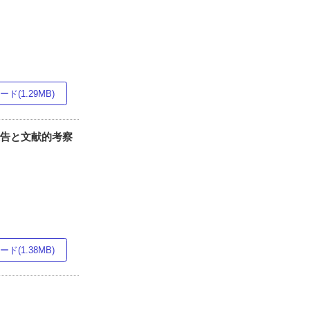
ド(1.29MB)
報告と文献的考察
ド(1.38MB)