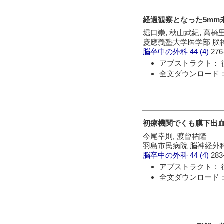
経過観察となった5mm
堀口崇, 秋山武紀, 高橋
慶應義塾大学医学部 脳
脳卒中の外科
44 (4)
276
アブストラクト： 
全文ダウンロード：
初療機関でくも膜下出
今尾幸則, 渡曾祐隆
羽島市民病院 脳神経外
脳卒中の外科
44 (4)
283
アブストラクト： 
全文ダウンロード：