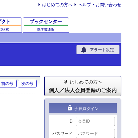
はじめての方へ
ヘルプ・お問い合わせ
ダクト
ブックセンター
器検索
医学書通販
notifications
アラート設定
はじめての方へ
前の号
次の号
個人／法人会員登録のご案内
lock
会員ログイン
ID
パスワード