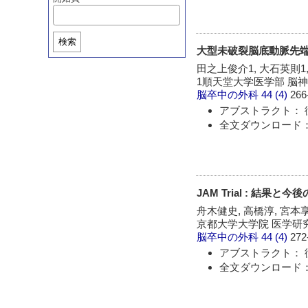
検索
大型未破裂脳底動脈先
田之上俊介1, 大石英則1,
1順天堂大学医学部 脳
脳卒中の外科
44 (4)
266
アブストラクト： 
全文ダウンロード：
JAM Trial : 結果と今
舟木健史, 高橋淳, 宮本享, J
京都大学大学院 医学研
脳卒中の外科
44 (4)
272
アブストラクト： 
全文ダウンロード：