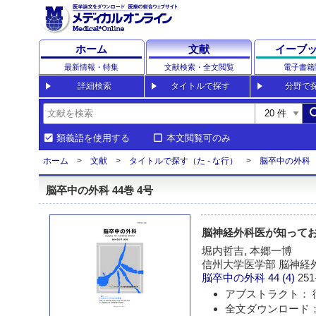
ホーム
文献
イーブ
最新情報・特集
文献検索・全文閲覧
電子書籍
詳細検索
タイトルで探す
分野で
sea
類義語を使用する
本文閲覧可のみ
ホーム
文献
タイトルで探す（た - な行）
脳卒中の外科
脳卒中の外科 44巻 4号
脳神経外科医が知って
堀内哲吉, 本郷一博
信州大学医学部 脳神経
脳卒中の外科
44 (4)
251
アブストラクト： 
全文ダウンロード：