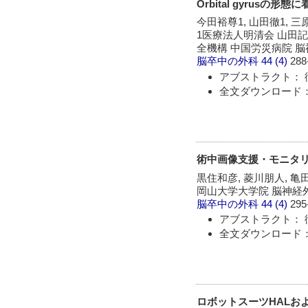
Orbital gyrusの
今田裕尊1, 山田徹1, 三
1医療法人明清会 山田記
全機構 中国労災病院 脳
脳卒中の外科
44 (4)
288
アブストラクト： 
全文ダウンロード：
術中画像支援・モニタ
黒住和彦, 菱川朋人, 亀
岡山大学大学院 脳神経
脳卒中の外科
44 (4)
295
アブストラクト： 
全文ダウンロード：
ロボットスーツHALお