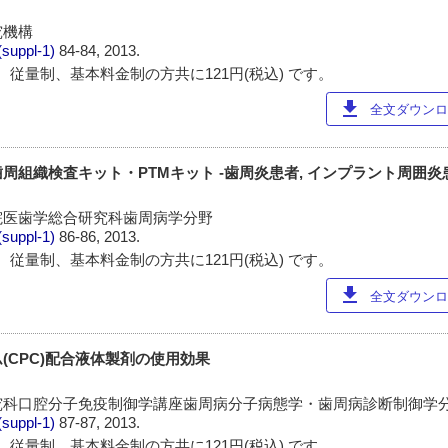
究機構
(suppl-1)
84-84, 2013.
 従量制、基本料金制の方共に121円(税込) です。
download
全文ダウンロー
周組織検査キット・PTMキット -歯周炎患者, インプラント周囲炎
院医歯学総合研究科歯周病学分野
(suppl-1)
86-86, 2013.
 従量制、基本料金制の方共に121円(税込) です。
download
全文ダウンロー
(CPC)配合液体製剤の使用効果
究科口腔分子免疫制御学講座歯周病分子病態学・歯周病診断制御学
(suppl-1)
87-87, 2013.
 従量制、基本料金制の方共に121円(税込) です。