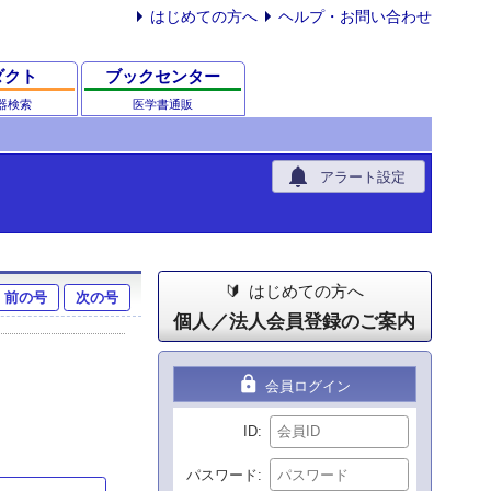
はじめての方へ
ヘルプ・お問い合わせ
ダクト
ブックセンター
器検索
医学書通販
notifications
アラート設定
はじめての方へ
前の号
次の号
個人／法人会員登録のご案内
lock
会員ログイン
ID
パスワード