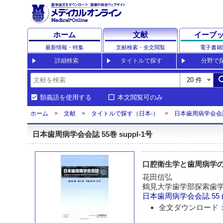
ホーム
文献
イーブ
最新情報・特集
文献検索・全文閲覧
電子書籍
詳細検索
タイトルで探す
分野で
sea
類義語を使用する
本文閲覧可のみ
ホーム
文献
タイトルで探す（日本-）
日本歯周病学会会
日本歯周病学会会誌 55巻 suppl-1号
口腔衛生学と歯周病学
花田信弘
鶴見大学歯学部探索歯
日本歯周病学会会誌
55 
全文ダウンロード：