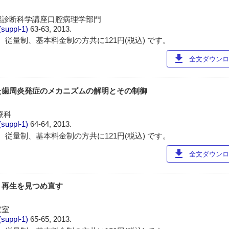
態診断科学講座口腔病理学部門
(suppl-1)
63-63, 2013.
 従量制、基本料金制の方共に121円(税込) です。
download
全文ダウンロー
た歯周炎発症のメカニズムの解明とその制御
療科
(suppl-1)
64-64, 2013.
 従量制、基本料金制の方共に121円(税込) です。
download
全文ダウンロー
・再生を見つめ直す
究室
(suppl-1)
65-65, 2013.