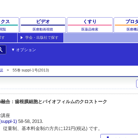
ックス
ビデオ
くすり
プロ
閲覧
医療動画視聴
医薬品検索
医療機
探す
学会・出版社で探す
rch
オプション
誌
55巻 suppl-1号(2013)
の融合：歯根膜細胞とバイオフィルムのクロストーク
学講座
(suppl-1)
58-58, 2013.
 従量制、基本料金制の方共に121円(税込) です。