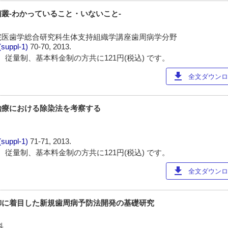
叢-わかっていること・いないこと-
院医歯学総合研究科生体支持組織学講座歯周病学分野
(suppl-1)
70-70, 2013.
 従量制、基本料金制の方共に121円(税込) です。
download
全文ダウンロー
治療における除染法を考察する
(suppl-1)
71-71, 2013.
 従量制、基本料金制の方共に121円(税込) です。
download
全文ダウンロー
御に着目した新規歯周病予防法開発の基礎研究
科