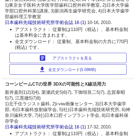
1)東京女子医科大学医学部歯科口腔外科学教室, 2)日本大学歯
学部口腔外科第1講座, 3)新潟再生歯学研究会, 4)日本大学歯学
部歯科理工学教室
日本歯科先端技術研究所学術会誌
16 (1)
10-16, 2010.
アブストラクト： 従量制は110円（税込）、基本料金制
は基本料金に含まれます。
全文ダウンロード： 従量制、基本料金制の方共に770円
(税込) です。
article
アブストラクトを見る
download
全文ダウンロード(5.09MB)
コーンビームCTの世界 3DXの可能性とX線活用力
新井嘉則1)2)3)4), 簗瀬武史5)6)7), 下御領良二5)7), 志賀泰昭
5)7), 江黒徹5)7)8)
1)北千住ラジスト歯科, 2)i-viw画像センター, 3)日本大学歯学
部, 4)日本歯科放射線学会, 5)社)日本歯科先端技術研究所, 6)神
奈川歯科大学, 7)社)日本口腔インプラント学会, 8)日本歯科保
存学会
日本歯科先端技術研究所学術会誌
16 (1)
17-32, 2010.
アブストラクト： 従量制は110円（税込）、基本料金制