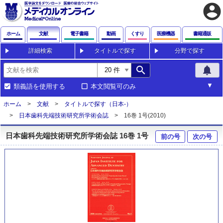
account_circle
ホーム
文献
電子書籍
動画
くすり
医療機器
書籍通販
詳細検索
タイトルで探す
分野で探す
search
notifications
類義語を使用する
本文閲覧可のみ
ホーム
文献
タイトルで探す（日本-）
日本歯科先端技術研究所学術会誌
16巻 1号(2010)
日本歯科先端技術研究所学術会誌 16巻 1号
前の号
次の号