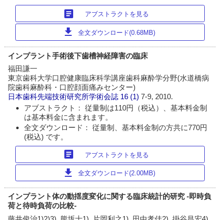
article
アブストラクトを見る
download
全文ダウンロード(0.68MB)
インプラント手術後下歯槽神経障害の臨床
福田謙一
東京歯科大学口腔健康臨床科学講座歯科麻酔学分野(水道橋病
院歯科麻酔科・口腔顔面痛みセンター)
日本歯科先端技術研究所学術会誌
16 (1)
7-9, 2010.
アブストラクト： 従量制は110円（税込）、基本料金制
は基本料金に含まれます。
全文ダウンロード： 従量制、基本料金制の方共に770円
(税込) です。
article
アブストラクトを見る
download
全文ダウンロード(2.00MB)
インプラント体の動揺度変化に関する臨床統計的研究 -即時負
荷と待時負荷の比較-
藤井俊治1)2)3), 熊坂士1), 片岡利之1), 田中孝佳2), 掛谷昌宏4)