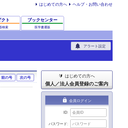
はじめての方へ
ヘルプ・お問い合わせ
ダクト
ブックセンター
器検索
医学書通販
notifications
アラート設定
はじめての方へ
前の号
次の号
個人／法人会員登録のご案内
lock
会員ログイン
ID
パスワード