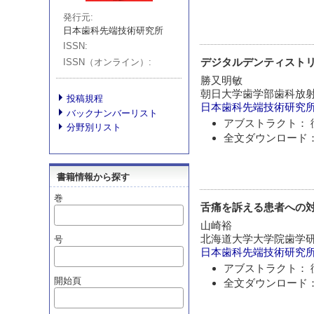
発行元
日本歯科先端技術研究所
ISSN
デジタルデンティスト
ISSN（オンライン）
勝又明敏
朝日大学歯学部歯科放
投稿規程
日本歯科先端技術研究
バックナンバーリスト
アブストラクト： 
分野別リスト
全文ダウンロード：
書籍情報から探す
巻
舌痛を訴える患者への
山崎裕
北海道大学大学院歯学研
号
日本歯科先端技術研究
アブストラクト： 
開始頁
全文ダウンロード：