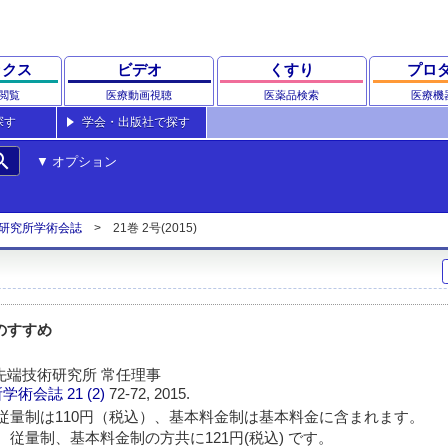
ックス
ビデオ
くすり
プロ
閲覧
医療動画視聴
医薬品検索
医療機
探す
学会・出版社で探す
rch
オプション
研究所学術会誌
21巻 2号(2015)
のすすめ
先端技術研究所 常任理事
所学術会誌
21 (2)
72-72, 2015.
従量制は110円（税込）、基本料金制は基本料金に含まれます。
 従量制、基本料金制の方共に121円(税込) です。