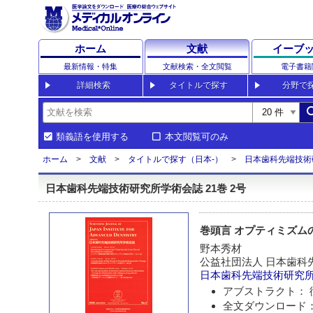
ホーム
文献
イーブ
最新情報・特集
文献検索・全文閲覧
電子書籍
詳細検索
タイトルで探す
分野で
sea
類義語を使用する
本文閲覧可のみ
ホーム
文献
タイトルで探す（日本-）
日本歯科先端技術
日本歯科先端技術研究所学術会誌 21巻 2号
巻頭言 オプティミズム
野本秀材
公益社団法人 日本歯科
日本歯科先端技術研究
アブストラクト： 
全文ダウンロード：