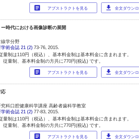
article
download
アブストラクトを見る
全文ダウンロー
リー時代における画像診断の展開
射線学分野
所学術会誌
21 (2)
73-76, 2015.
従量制は110円（税込）、基本料金制は基本料金に含まれます。
 従量制、基本料金制の方共に770円(税込) です。
article
download
アブストラクトを見る
全文ダウンロー
対応
究科口腔健康科学講座 高齢者歯科学教室
所学術会誌
21 (2)
77-83, 2015.
従量制は110円（税込）、基本料金制は基本料金に含まれます。
 従量制、基本料金制の方共に770円(税込) です。
article
download
アブストラクトを見る
全文ダウンロー