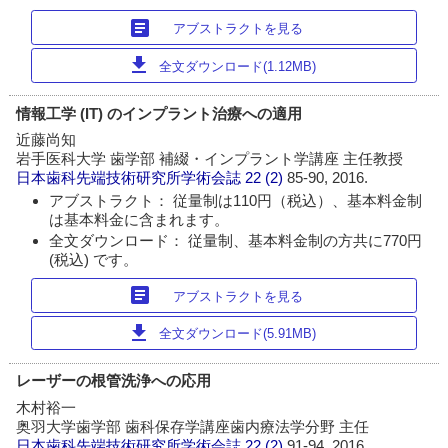
article
アブストラクトを見る
download
全文ダウンロード(1.12MB)
情報工学 (IT) のインプラント治療への適用
近藤尚知
岩手医科大学 歯学部 補綴・インプラント学講座 主任教授
日本歯科先端技術研究所学術会誌
22 (2)
85-90, 2016.
アブストラクト： 従量制は110円（税込）、基本料金制
は基本料金に含まれます。
全文ダウンロード： 従量制、基本料金制の方共に770円
(税込) です。
article
アブストラクトを見る
download
全文ダウンロード(5.91MB)
レーザーの根管洗浄への応用
木村裕一
奥羽大学歯学部 歯科保存学講座歯内療法学分野 主任
日本歯科先端技術研究所学術会誌
22 (2)
91-94, 2016.