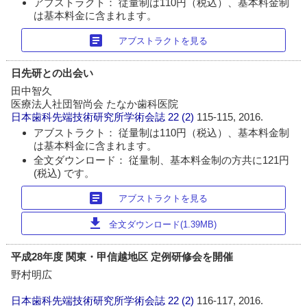
アブストラクト： 従量制は110円（税込）、基本料金制
は基本料金に含まれます。
article
アブストラクトを見る
日先研との出会い
田中智久
医療法人社団智尚会 たなか歯科医院
日本歯科先端技術研究所学術会誌
22 (2)
115-115, 2016.
アブストラクト： 従量制は110円（税込）、基本料金制
は基本料金に含まれます。
全文ダウンロード： 従量制、基本料金制の方共に121円
(税込) です。
article
アブストラクトを見る
download
全文ダウンロード(1.39MB)
平成28年度 関東・甲信越地区 定例研修会を開催
野村明広
日本歯科先端技術研究所学術会誌
22 (2)
116-117, 2016.