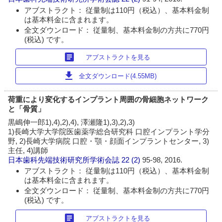
アブストラクト： 従量制は110円（税込）、基本料金制
は基本料金に含まれます。
全文ダウンロード： 従量制、基本料金制の方共に770円
(税込) です。
article
アブストラクトを見る
download
全文ダウンロード(4.55MB)
荷重により変化するインプラント周囲の骨細胞ネットワーク
と「骨質」
黒嶋伸一郎1),4),2),4), 澤瀬隆1),3),2),3)
1)長崎大学大学院医歯薬学総合研究科 口腔インプラント学分
野, 2)長崎大学病院 口腔・顎・顔面インプラントセンター, 3)
主任, 4)講師
日本歯科先端技術研究所学術会誌
22 (2)
95-98, 2016.
アブストラクト： 従量制は110円（税込）、基本料金制
は基本料金に含まれます。
全文ダウンロード： 従量制、基本料金制の方共に770円
(税込) です。
article
アブストラクトを見る