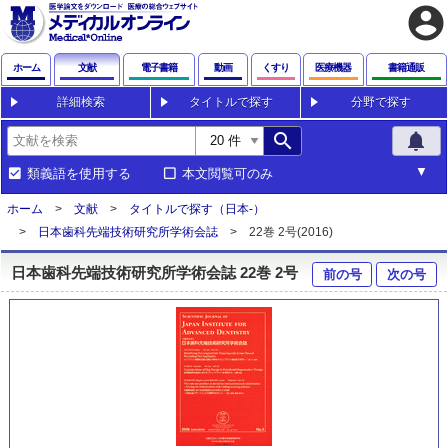
account_circle
ホーム
文献
電子書籍
動画
くすり
医療機器
書籍通販
詳細検索
タイトルで探す
分野で探す
search
notifications
類義語を使用する
本文閲覧可のみ
ホーム
文献
タイトルで探す（日本-）
日本歯科先端技術研究所学術会誌
22巻 2号(2016)
日本歯科先端技術研究所学術会誌 22巻 2号
前の号
次の号