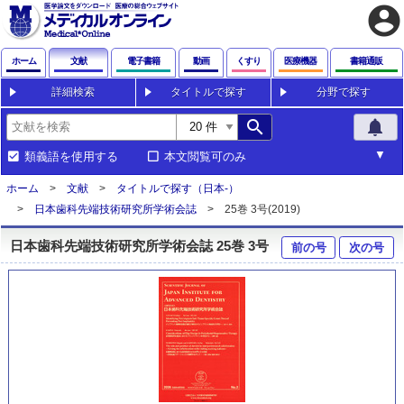
account_circle
ホーム
文献
電子書籍
動画
くすり
医療機器
書籍通販
詳細検索
タイトルで探す
分野で探す
search
notifications
類義語を使用する
本文閲覧可のみ
ホーム
文献
タイトルで探す（日本-）
日本歯科先端技術研究所学術会誌
25巻 3号(2019)
日本歯科先端技術研究所学術会誌 25巻 3号
前の号
次の号