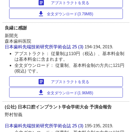
article
アブストラクトを見る
download
全文ダウンロード(3.79MB)
良縁に感謝
新開充
森本歯科医院
日本歯科先端技術研究所学術会誌
25 (3)
194-194, 2019.
アブストラクト： 従量制は110円（税込）、基本料金制
は基本料金に含まれます。
全文ダウンロード： 従量制、基本料金制の方共に121円
(税込) です。
article
アブストラクトを見る
download
全文ダウンロード(1.96MB)
(公社) 日本口腔インプラント学会学術大会 予演会報告
野村智義
日本歯科先端技術研究所学術会誌
25 (3)
195-195, 2019.