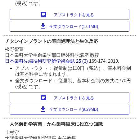
(税込) です。
article
アブストラクトを見る
download
全文ダウンロード(1.61MB)
チタンインプラントの表面処理法と生体反応
松野智宣
日本歯科大学生命歯学部口腔外科学講座 教授
日本歯科先端技術研究所学術会誌
25 (3)
169-174, 2019.
アブストラクト： 従量制は110円（税込）、基本料金制
は基本料金に含まれます。
全文ダウンロード： 従量制、基本料金制の方共に770円
(税込) です。
article
アブストラクトを見る
download
全文ダウンロード(9.29MB)
「人体解剖学実習」から歯科臨床に役立つ知識
上村守
大阪歯科大学解剖学講座 主任教授