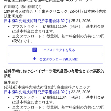
西川睦1), 徳山裕輔1)2)
1)医療法人敬真会 とく歯科クリニック, 2)(公社) 日本歯科先端
技術研究所
日本歯科先端技術研究所学術会誌
32 (1)
25-31, 2026.
アブストラクト： 従量制は110円（税込）、基本料金制
は基本料金に含まれます。
全文ダウンロード： 従量制、基本料金制の方共に770円
(税込) です。
article
アブストラクトを見る
download
全文ダウンロード(8.80MB)
歯科手術におけるバイポーラ電気凝固の有用性とその実践的
活用
麻生幸男
(公社)日本歯科先端技術研究所, 麻生歯科クリニック
日本歯科先端技術研究所学術会誌
32 (1)
32-35, 2026.
アブストラクト： 従量制は110円（税込）、基本料金制
は基本料金に含まれます。
全文ダウンロード： 従量制、基本料金制の方共に770円