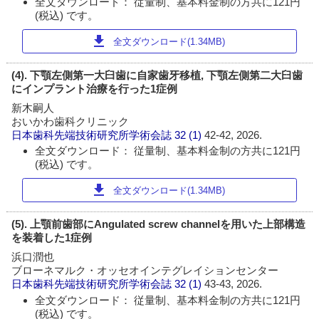
全文ダウンロード： 従量制、基本料金制の方共に121円
(税込) です。
download
全文ダウンロード(1.34MB)
(4). 下顎左側第一大臼歯に自家歯牙移植, 下顎左側第二大臼歯
にインプラント治療を行った1症例
新木嗣人
おいかわ歯科クリニック
日本歯科先端技術研究所学術会誌
32 (1)
42-42, 2026.
全文ダウンロード： 従量制、基本料金制の方共に121円
(税込) です。
download
全文ダウンロード(1.34MB)
(5). 上顎前歯部にAngulated screw channelを用いた上部構造
を装着した1症例
浜口潤也
ブローネマルク・オッセオインテグレイションセンター
日本歯科先端技術研究所学術会誌
32 (1)
43-43, 2026.
全文ダウンロード： 従量制、基本料金制の方共に121円
(税込) です。