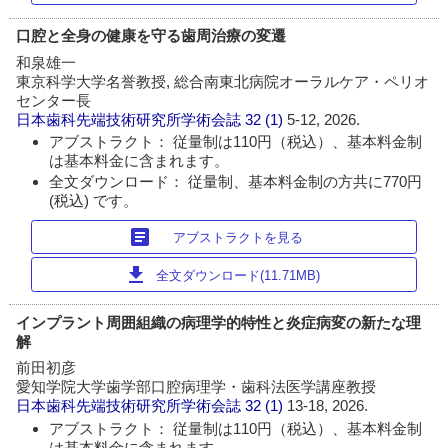
口腔と全身の健康を守る歯周治療の変遷
和泉雄一
東京科学大学名誉教授, 総合南東北病院オーラルケア・ペリオ
センター長
日本歯科先端技術研究所学術会誌
32 (1)
5-12, 2026.
アブストラクト： 従量制は110円（税込）、基本料金制
は基本料金に含まれます。
全文ダウンロード： 従量制、基本料金制の方共に770円
(税込) です。
article
アブストラクトを見る
download
全文ダウンロード(11.71MB)
インプラント周囲組織の病理学的特性と炎症病変の新たな理
解
前田初彦
愛知学院大学歯学部口腔病理学・歯科法医学講座教授
日本歯科先端技術研究所学術会誌
32 (1)
13-18, 2026.
アブストラクト： 従量制は110円（税込）、基本料金制
は基本料金に含まれます。