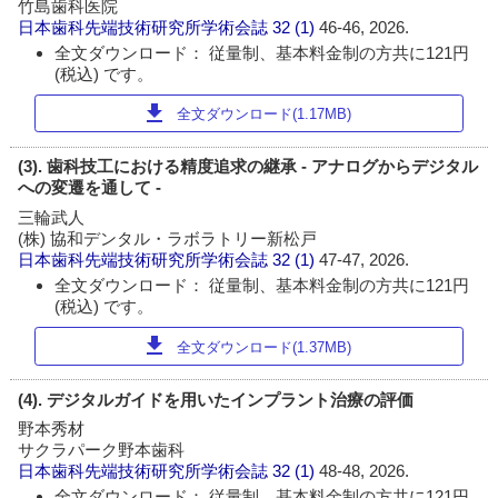
竹島歯科医院
日本歯科先端技術研究所学術会誌
32 (1)
46-46, 2026.
全文ダウンロード： 従量制、基本料金制の方共に121円
(税込) です。
download
全文ダウンロード(1.17MB)
(3). 歯科技工における精度追求の継承 - アナログからデジタル
への変遷を通して -
三輪武人
(株) 協和デンタル・ラボラトリー新松戸
日本歯科先端技術研究所学術会誌
32 (1)
47-47, 2026.
全文ダウンロード： 従量制、基本料金制の方共に121円
(税込) です。
download
全文ダウンロード(1.37MB)
(4). デジタルガイドを用いたインプラント治療の評価
野本秀材
サクラパーク野本歯科
日本歯科先端技術研究所学術会誌
32 (1)
48-48, 2026.
全文ダウンロード： 従量制、基本料金制の方共に121円