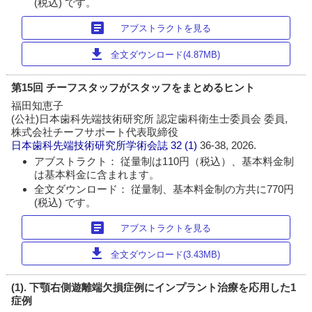
(税込) です。
article
アブストラクトを見る
download
全文ダウンロード(4.87MB)
第15回 チーフスタッフがスタッフをまとめるヒント
福田知恵子
(公社)日本歯科先端技術研究所 認定歯科衛生士委員会 委員,
株式会社チーフサポート代表取締役
日本歯科先端技術研究所学術会誌
32 (1)
36-38, 2026.
アブストラクト： 従量制は110円（税込）、基本料金制
は基本料金に含まれます。
全文ダウンロード： 従量制、基本料金制の方共に770円
(税込) です。
article
アブストラクトを見る
download
全文ダウンロード(3.43MB)
(1). 下顎右側遊離端欠損症例にインプラント治療を応用した1
症例