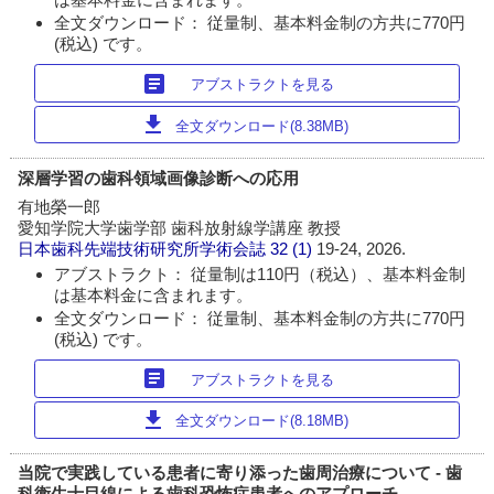
全文ダウンロード： 従量制、基本料金制の方共に770円
(税込) です。
article
アブストラクトを見る
download
全文ダウンロード(8.38MB)
深層学習の歯科領域画像診断への応用
有地榮一郎
愛知学院大学歯学部 歯科放射線学講座 教授
日本歯科先端技術研究所学術会誌
32 (1)
19-24, 2026.
アブストラクト： 従量制は110円（税込）、基本料金制
は基本料金に含まれます。
全文ダウンロード： 従量制、基本料金制の方共に770円
(税込) です。
article
アブストラクトを見る
download
全文ダウンロード(8.18MB)
当院で実践している患者に寄り添った歯周治療について - 歯
科衛生士目線による歯科恐怖症患者へのアプローチ -