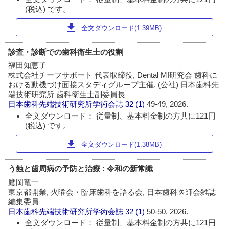
(税込) です。
download
全文ダウンロード(1.39MB)
診査・診断での歯科衛生士の役割
福田知恵子
株式会社チーフサポート 代表取締役, Dental MI研究会 歯科に
おける動機づけ面接スタディグループ主催, (公社) 日本歯科先
端技術研究所 歯科衛生士副委員長
日本歯科先端技術研究所学術会誌
32 (1)
49-49, 2026.
全文ダウンロード： 従量制、基本料金制の方共に121円
(税込) です。
download
全文ダウンロード(1.38MB)
う蝕と歯周病の予防と治療 : 令和の新常識
鷹岡竜一
東京都開業, 火曜会・臨床歯科を語る会, 日本歯科医師会雑誌
編集委員
日本歯科先端技術研究所学術会誌
32 (1)
50-50, 2026.
全文ダウンロード： 従量制、基本料金制の方共に121円