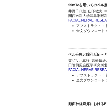
99mTcを用いてのベル
井野千代徳, 山下敏夫, 
関西医科大学耳鼻咽喉科
FACIAL NERVE RESE
アブストラクト： 
全文ダウンロード：
ベル麻痺と瞳孔反応－
森弘*, 北真行, 高橋晴雄
田附興風会医学研究所北
FACIAL NERVE RESE
アブストラクト： 
全文ダウンロード：
顔面神経麻痺におけるENT, M