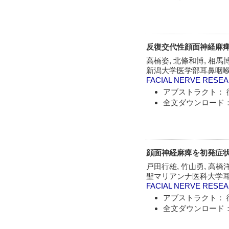
反復交代性顔面神経麻痺
高橋姿, 北條和博, 相馬
新潟大学医学部耳鼻咽
FACIAL NERVE RESE
アブストラクト： 
全文ダウンロード：
顔面神経麻痺を初発症
戸田行雄, 竹山勇, 高橋
聖マリアンナ医科大学耳
FACIAL NERVE RESE
アブストラクト： 
全文ダウンロード：