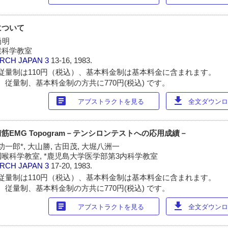
について
尚明
喉科学教室
ARCH JAPAN
3
13-16, 1983.
従量制は110円（税込）、基本料金制は基本料金に含まれます。
 従量制、基本料金制の方共に770円(税込) です。
article
download
アブストラクトを見る
全文ダウンロー
EMG Topogram－テンシロンテストへの応用成績－
功一郎*, 大山勝, 古田茂, 大堀八洲一
喉科学教室, *鹿児島大学医学部第3内科学教室
ARCH JAPAN
3
17-20, 1983.
従量制は110円（税込）、基本料金制は基本料金に含まれます。
 従量制、基本料金制の方共に770円(税込) です。
article
download
アブストラクトを見る
全文ダウンロー