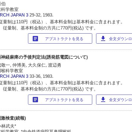
秀伯
喉科学教室
ARCH JAPAN
3
29-32, 1983.
従量制は110円（税込）、基本料金制は基本料金に含まれます。
 従量制、基本料金制の方共に770円(税込) です。
article
download
アブストラクトを見る
全文ダウンロー
神経麻痺の予後判定法(誘発筋電図について)
成敬一, 仲博美, 大久保仁, 渡辺勇
咽喉科学教室
ARCH JAPAN
3
33-36, 1983.
従量制は110円（税込）、基本料金制は基本料金に含まれます。
 従量制、基本料金制の方共に770円(税込) です。
article
download
アブストラクトを見る
全文ダウンロー
激検査(続報)
小林武夫*
科学教室, *中央鉄道病院耳鼻咽喉科