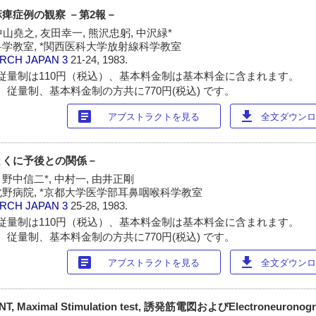
麻痺症例の観察 －第2報－
中山堯之, 友田幸一, 熊沢忠躬, 中沢緑*
学教室, *関西医科大学放射線科学教室
ARCH JAPAN
3
21-24, 1983.
従量制は110円（税込）、基本料金制は基本料金に含まれます。
 従量制、基本料金制の方共に770円(税込) です。
article
download
アブストラクトを見る
全文ダウンロー
とくに予後との関係－
, 野中信二*, 中村一, 由井正剛
野病院, *京都大学医学部耳鼻咽喉科学教室
ARCH JAPAN
3
25-28, 1983.
従量制は110円（税込）、基本料金制は基本料金に含まれます。
 従量制、基本料金制の方共に770円(税込) です。
article
download
アブストラクトを見る
全文ダウンロー
aximal Stimulation test, 誘発筋電図およびElectroneurono