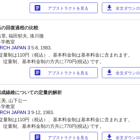
article
download
アブストラクトを見る
全文ダウンロー
筋の回復過程の比較
嘉章, 福田郁夫, 湊川徹
科学教室
ARCH JAPAN
3
5-8, 1983.
従量制は110円（税込）、基本料金制は基本料金に含まれます。
 従量制、基本料金制の方共に770円(税込) です。
article
download
アブストラクトを見る
全文ダウンロー
構成線維についての定量的解析
正美, 山下公一
科学教室
ARCH JAPAN
3
9-12, 1983.
従量制は110円（税込）、基本料金制は基本料金に含まれます。
 従量制、基本料金制の方共に770円(税込) です。
article
download
アブストラクトを見る
全文ダウンロー