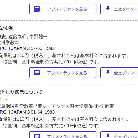
article
download
アブストラクトを見る
全文ダウンロー
の1例
博志, 遠藤泰介, 中野雄一
喉科学教室
ARCH JAPAN
3
57-60, 1983.
従量制は110円（税込）、基本料金制は基本料金に含まれます。
 従量制、基本料金制の方共に770円(税込) です。
article
download
アブストラクトを見る
全文ダウンロー
状とした疾患について
洋一*
鼻咽喉科学教室, *聖マリアンナ医科大学第3内科学教室
ARCH JAPAN
3
61-64, 1983.
従量制は110円（税込）、基本料金制は基本料金に含まれます。
 従量制、基本料金制の方共に770円(税込) です。
article
download
アブストラクトを見る
全文ダウンロー