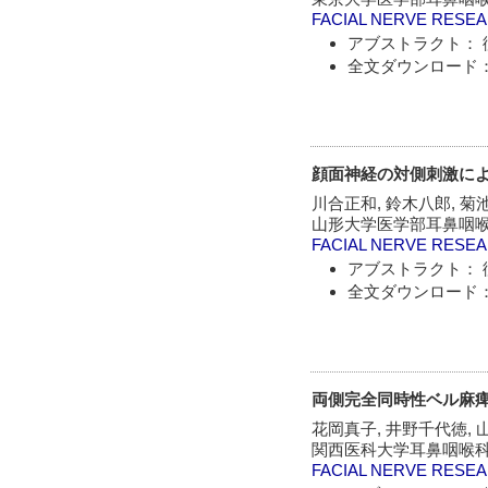
FACIAL NERVE RESE
アブストラクト： 
全文ダウンロード：
顔面神経の対側刺激によ
川合正和, 鈴木八郎, 菊池
山形大学医学部耳鼻咽
FACIAL NERVE RESE
アブストラクト： 
全文ダウンロード：
両側完全同時性ベル麻
花岡真子, 井野千代徳, 
関西医科大学耳鼻咽喉
FACIAL NERVE RESE