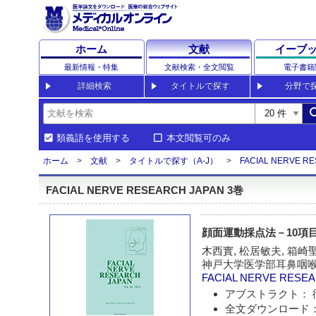
ホーム
文献
イーブ
最新情報・特集
文献検索・全文閲覧
電子書籍
詳細検索
タイトルで探す
分野で
sea
類義語を使用する
本文閲覧可のみ
ホーム
文献
タイトルで探す（A-J）
FACIAL NERVE R
FACIAL NERVE RESEARCH JAPAN 3巻
顔面運動採点法－10項
木西實, 松居敏夫, 箱崎
神戸大学医学部耳鼻咽
FACIAL NERVE RESE
アブストラクト： 
全文ダウンロード：