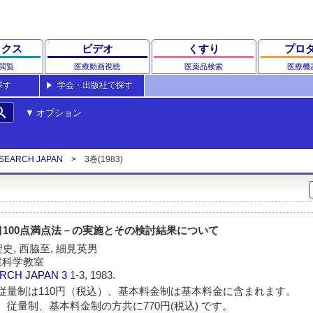
ックス
ビデオ
くすり
プロ
閲覧
医療動画視聴
医薬品検索
医療機
探す
学会・出版社で探す
rch
オプション
ESEARCH JAPAN
3巻(1983)
目100点満点法－の実施とその検討結果について
聖史, 西脇至, 細見英男
喉科学教室
ARCH JAPAN
3
1-3, 1983.
従量制は110円（税込）、基本料金制は基本料金に含まれます。
 従量制、基本料金制の方共に770円(税込) です。