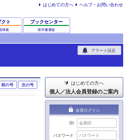
はじめての方へ
ヘルプ・お問い合わせ
ダクト
ブックセンター
器検索
医学書通販
notifications
アラート設定
はじめての方へ
前の号
次の号
個人／法人会員登録のご案内
lock
会員ログイン
ID
パスワード