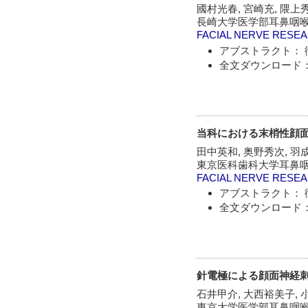
國村光春, 宮崎充, 隈上
長崎大学医学部耳鼻咽
FACIAL NERVE RESE
アブストラクト： 
全文ダウンロード：
当科における末梢性顔面
田中英和, 奥野秀次, 羽
東京医科歯科大学耳鼻
FACIAL NERVE RESE
アブストラクト： 
全文ダウンロード：
針電極による顔面神経刺
石井甲介, 大西裕美子, 
東京大学医学部耳鼻咽喉