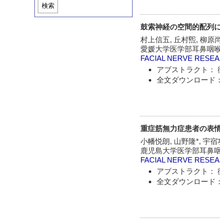
検索
鼓索神経の空間的配列
村上信五, 丘村煕, 柳原
愛媛大学医学部耳鼻咽
FACIAL NERVE RESE
アブストラクト： 
全文ダウンロード：
重症筋無力症患者の表情筋
小幡悦朗, 山野隆*, 宇宿
鹿児島大学医学部耳鼻咽
FACIAL NERVE RESE
アブストラクト： 
全文ダウンロード：