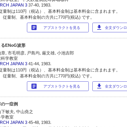
ARCH JAPAN
3
37-40, 1983.
従量制は110円（税込）、基本料金制は基本料金に含まれます。
 従量制、基本料金制の方共に770円(税込) です。
article
download
アブストラクトを見る
全文ダウンロー
るENoG波形
章, 市毛明彦, 戸島均, 厳文雄, 小池吉郎
喉科学教室
ARCH JAPAN
3
41-44, 1983.
従量制は110円（税込）、基本料金制は基本料金に含まれます。
 従量制、基本料金制の方共に770円(税込) です。
article
download
アブストラクトを見る
全文ダウンロー
痺の一症例
山下敏夫, 中山堯之
科学教室
ARCH JAPAN
3
45-48, 1983.