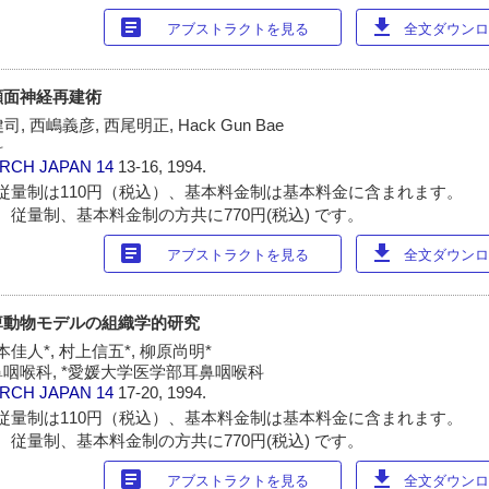
article
download
アブストラクトを見る
全文ダウンロー
顔面神経再建術
, 西嶋義彦, 西尾明正, Hack Gun Bae
科
ARCH JAPAN
14
13-16, 1994.
従量制は110円（税込）、基本料金制は基本料金に含まれます。
 従量制、基本料金制の方共に770円(税込) です。
article
download
アブストラクトを見る
全文ダウンロー
痺動物モデルの組織学的研究
本佳人*, 村上信五*, 柳原尚明*
咽喉科, *愛媛大学医学部耳鼻咽喉科
ARCH JAPAN
14
17-20, 1994.
従量制は110円（税込）、基本料金制は基本料金に含まれます。
 従量制、基本料金制の方共に770円(税込) です。
article
download
アブストラクトを見る
全文ダウンロー