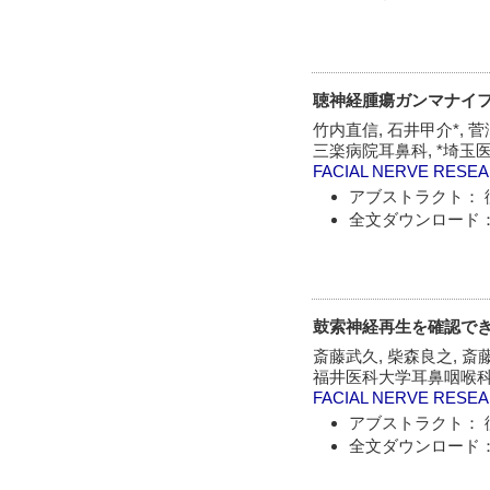
聴神経腫瘍ガンマナイフ
竹内直信, 石井甲介*, 菅澤
三楽病院耳鼻科, *埼玉
FACIAL NERVE RESE
アブストラクト： 
全文ダウンロード：
鼓索神経再生を確認で
斎藤武久, 柴森良之, 斎
福井医科大学耳鼻咽喉
FACIAL NERVE RESE
アブストラクト： 
全文ダウンロード：