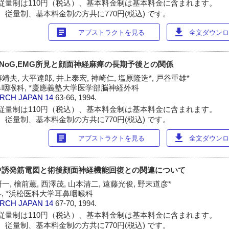
従量制は110円（税込）、基本料金制は基本料金に含まれます。
 従量制、基本料金制の方共に770円(税込) です。
article
download
アブストラクトを見る
全文ダウンロー
NoG,EMG所見と顔面神経麻痺の長期予後との関係
靖夫, 大平達郎, 井上泰宏, 神崎仁, 塩原隆造*, 戸谷重雄*
咽喉科, *慶應義塾大学医学部脳神経外科
ARCH JAPAN
14
63-66, 1994.
従量制は110円（税込）、基本料金制は基本料金に含まれます。
 従量制、基本料金制の方共に770円(税込) です。
article
download
アブストラクトを見る
全文ダウンロー
中誘発筋電図と術後顔面神経機能回復との関連について
一, 檜前薫, 西澤茂, 山本清二, 遠藤光俊, 野末道彦*
, *浜松医科大学耳鼻咽喉科
ARCH JAPAN
14
67-70, 1994.
従量制は110円（税込）、基本料金制は基本料金に含まれます。
 従量制、基本料金制の方共に770円(税込) です。