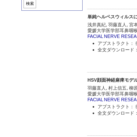
検索
単純ヘルペスウィルスに
浅井真紀, 羽藤直人, 宮
愛媛大学医学部耳鼻咽
FACIAL NERVE RESE
アブストラクト： 
全文ダウンロード：
HSV顔面神経麻痺モデ
羽藤直人, 村上信五, 柳
愛媛大学医学部耳鼻咽喉
FACIAL NERVE RESE
アブストラクト： 
全文ダウンロード：