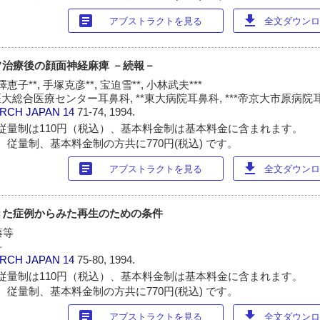
article
download
アブストラクトを見る
全文ダウンロー
治療後の顔面神経麻痺 －続報－
恵子**, 手塚克彦**, 宝迫雪**, 小林武夫***
医大総合医療センター耳鼻科, **東大病院耳鼻科, ***帝京大市原病院
ARCH JAPAN
14
71-74, 1994.
従量制は110円（税込）、基本料金制は基本料金に含まれます。
 従量制、基本料金制の方共に770円(税込) です。
article
download
アブストラクトを見る
全文ダウンロー
きた症例からみた再生のための条件
藤等
科
ARCH JAPAN
14
75-80, 1994.
従量制は110円（税込）、基本料金制は基本料金に含まれます。
 従量制、基本料金制の方共に770円(税込) です。
article
download
アブストラクトを見る
全文ダウンロー