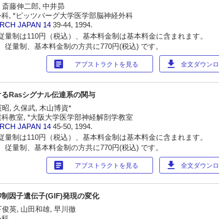
er*, 斎藤伸二郎, 中井昴
科, *ピッツバーグ大学医学部脳神経外科
ARCH JAPAN
14
39-44, 1994.
従量制は110円（税込）、基本料金制は基本料金に含まれます。
 従量制、基本料金制の方共に770円(税込) です。
article
download
アブストラクトを見る
全文ダウンロー
るRasシグナル伝達系の関与
昭, 久保武, 木山博資*
科教室, *大阪大学医学部神経解剖学教室
ARCH JAPAN
14
45-50, 1994.
従量制は110円（税込）、基本料金制は基本料金に含まれます。
 従量制、基本料金制の方共に770円(税込) です。
article
download
アブストラクトを見る
全文ダウンロー
制因子遺伝子(GIF)発現の変化
下俊英, 山田和雄, 早川徹
外科