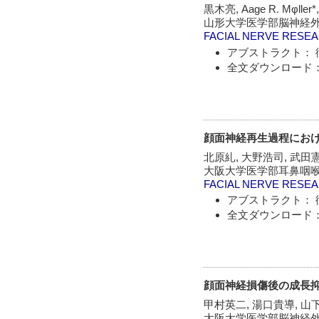
黒木亮, Aage R. Mφll
山形大学医学部脳神経外
FACIAL NERVE RESE
アブストラクト： 
全文ダウンロード：
顔面神経再生過程におけ
北原糺, 大野浩司, 武田憲
大阪大学医学部耳鼻咽喉
FACIAL NERVE RESE
アブストラクト： 
全文ダウンロード：
顔面神経損傷後の成長抑
甲村英二, 湯口貴導, 山
大阪大学医学部脳神経