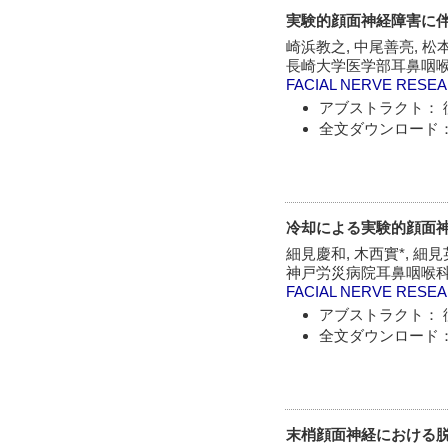
実験的顔面神経障害に
崎浜教之, 中尾善亮, 松
長崎大学医学部耳鼻咽喉
FACIAL NERVE RESE
アブストラクト： 
全文ダウンロード：
冷却による実験的顔面
細見慶和, 木西實*, 細見
神戸労災病院耳鼻咽喉科
FACIAL NERVE RESE
アブストラクト： 
全文ダウンロード：
末梢顔面神経における