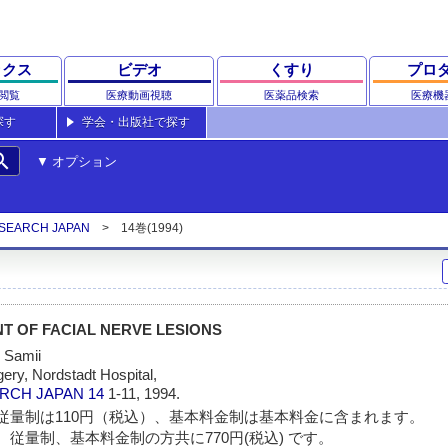
ックス
ビデオ
くすり
プロ
閲覧
医療動画視聴
医薬品検索
医療機
探す
学会・出版社で探す
rch
オプション
ESEARCH JAPAN
14巻(1994)
T OF FACIAL NERVE LESIONS
d Samii
ery, Nordstadt Hospital,
ARCH JAPAN
14
1-11, 1994.
従量制は110円（税込）、基本料金制は基本料金に含まれます。
 従量制、基本料金制の方共に770円(税込) です。