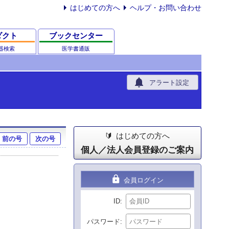
はじめての方へ
ヘルプ・お問い合わせ
ダクト
ブックセンター
器検索
医学書通販
notifications
アラート設定
はじめての方へ
前の号
次の号
個人／法人会員登録のご案内
lock
会員ログイン
ID
パスワード