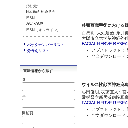
発行元
日本顔面神経学会
ISSN
0914-790X
後頭蓋窩手術における
ISSN（オンライン）
白馬明, 大畑建治, 永井健司
大阪市立大学脳神経外
FACIAL NERVE RESE
バックナンバーリスト
アブストラクト： 
分野別リスト
全文ダウンロード：
書籍情報から探す
巻
ウイルス性顔面神経麻
杉田俊明, 羽藤直人*, 宮
号
愛媛県立新居浜病院耳鼻
FACIAL NERVE RESE
アブストラクト： 
開始頁
全文ダウンロード：