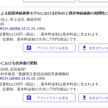
よる顔面神経麻痺モデルにおけるENoGと残存神経線維の相関性
本佳人, 村上信五, 柳原尚明
喉科
ARCH JAPAN
14
21-24, 1994.
従量制は110円（税込）、基本料金制は基本料金に含まれます。
 従量制、基本料金制の方共に770円(税込) です。
article
download
アブストラクトを見る
全文ダウンロー
ルにおける抗体価の変動
原尚明, 杉田俊明*
科学教室, *愛媛県立新居浜病院耳鼻咽喉科
ARCH JAPAN
14
25-28, 1994.
従量制は110円（税込）、基本料金制は基本料金に含まれます。
 従量制、基本料金制の方共に770円(税込) です。
article
download
アブストラクトを見る
全文ダウンロー