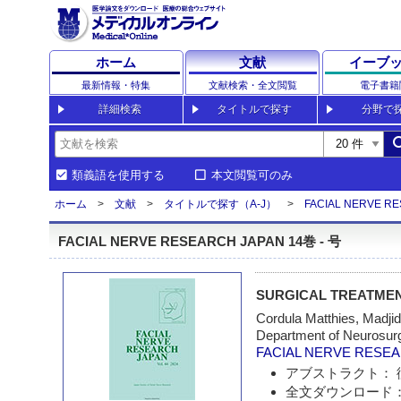
ホーム
文献
イーブ
最新情報・特集
文献検索・全文閲覧
電子書籍
詳細検索
タイトルで探す
分野で
sea
類義語を使用する
本文閲覧可のみ
ホーム
文献
タイトルで探す（A-J）
FACIAL NERVE R
FACIAL NERVE RESEARCH JAPAN 14巻 - 号
SURGICAL TREATMEN
Cordula Matthies, Madji
Department of Neurosurg
FACIAL NERVE RESE
アブストラクト： 
全文ダウンロード：