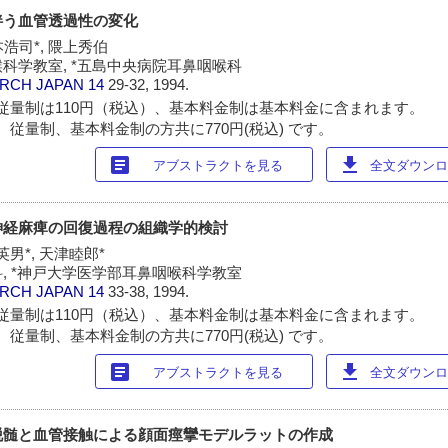
伴う血管透過性の変化
本浩司*, 隈上秀伯
科学教室, *五島中央病院耳鼻咽喉科
ARCH JAPAN
14
29-32, 1994.
従量制は110円（税込）、基本料金制は基本料金に含まれます。
 従量制、基本料金制の方共に770円(税込) です。
article
download
アブストラクトを見る
全文ダウンロー
神経麻痺の回復過程の組織学的検討
英男*, 天津睦郎*
, *神戸大学医学部耳鼻咽喉科学教室
ARCH JAPAN
14
33-38, 1994.
従量制は110円（税込）、基本料金制は基本料金に含まれます。
 従量制、基本料金制の方共に770円(税込) です。
article
download
アブストラクトを見る
全文ダウンロー
脱髄と血管接触による顔面痙攣モデルラットの作成