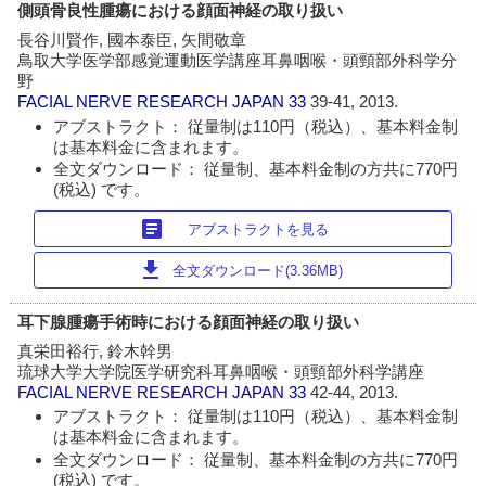
側頭骨良性腫瘍における顔面神経の取り扱い
長谷川賢作, 國本泰臣, 矢間敬章
鳥取大学医学部感覚運動医学講座耳鼻咽喉・頭頸部外科学分
野
FACIAL NERVE RESEARCH JAPAN
33
39-41, 2013.
アブストラクト： 従量制は110円（税込）、基本料金制
は基本料金に含まれます。
全文ダウンロード： 従量制、基本料金制の方共に770円
(税込) です。
article
アブストラクトを見る
download
全文ダウンロード(3.36MB)
耳下腺腫瘍手術時における顔面神経の取り扱い
真栄田裕行, 鈴木幹男
琉球大学大学院医学研究科耳鼻咽喉・頭頸部外科学講座
FACIAL NERVE RESEARCH JAPAN
33
42-44, 2013.
アブストラクト： 従量制は110円（税込）、基本料金制
は基本料金に含まれます。
全文ダウンロード： 従量制、基本料金制の方共に770円
(税込) です。