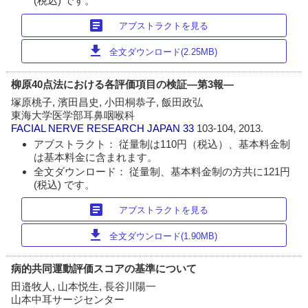
(税込) です。
article
アブストラクトを見る
download
全文ダウンロード(2.25MB)
柳原40点法における各評価項目の検証―第3報―
塚原桃子, 濱田昌史, 小田桐恭子, 飯田政弘
東海大学医学部耳鼻咽喉科
FACIAL NERVE RESEARCH JAPAN
33
103-104, 2013.
アブストラクト： 従量制は110円（税込）、基本料金制
は基本料金に含まれます。
全文ダウンロード： 従量制、基本料金制の方共に121円
(税込) です。
article
アブストラクトを見る
download
全文ダウンロード(1.90MB)
病的共同運動評価スコアの基準について
田邉牧人, 山本悦生, 長谷川陽一
山本中耳サージセンター