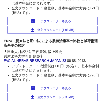
は基本料金に含まれます。
全文ダウンロード： 従量制、基本料金制の方共に121円
(税込) です。
article
アブストラクトを見る
download
全文ダウンロード(1.96MB)
ENoG (従来法と正中法)による累積治癒率の比較と減荷術適
応基準の検討
大田重人, 桂弘和, 三代康雄, 阪上雅史
兵庫医科大学耳鼻咽喉科
FACIAL NERVE RESEARCH JAPAN
33
86-88, 2013.
アブストラクト： 従量制は110円（税込）、基本料金制
は基本料金に含まれます。
全文ダウンロード： 従量制、基本料金制の方共に770円
(税込) です。
article
アブストラクトを見る
download
全文ダウンロード(2.38MB)