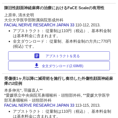
陳旧性顔面神経麻痺の治療におけるFaCE Scaleの有用性
上原幸, 清水史明
大分大学医学部附属病院形成外科
FACIAL NERVE RESEARCH JAPAN
33
110-112, 2013.
アブストラクト： 従量制は110円（税込）、基本料金制
は基本料金に含まれます。
全文ダウンロード： 従量制、基本料金制の方共に770円
(税込) です。
article
アブストラクトを見る
download
全文ダウンロード(2.69MB)
受傷後1ヶ月以降に減荷術を施行し奏功した外傷性顔面神経麻
痺の2症例
本多伸光*, 羽藤直人**
*愛媛県立中央病院耳鼻咽喉科・頭頸部外科, **愛媛大学医学
部耳鼻咽喉科・頭頸部外科
FACIAL NERVE RESEARCH JAPAN
33
113-115, 2013.
アブストラクト： 従量制は110円（税込）、基本料金制
は基本料金に含まれます。