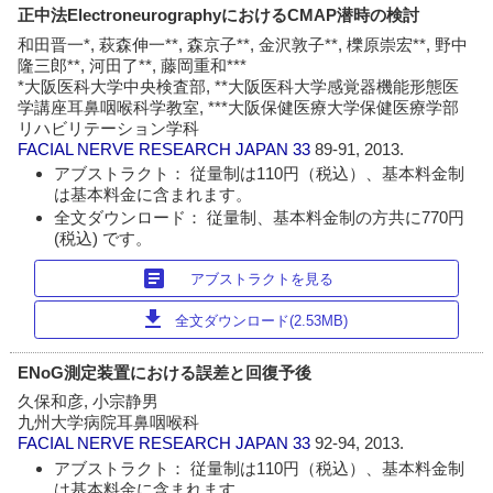
正中法ElectroneurographyにおけるCMAP潜時の検討
和田晋一*, 萩森伸一**, 森京子**, 金沢敦子**, 櫟原崇宏**, 野中
隆三郎**, 河田了**, 藤岡重和***
*大阪医科大学中央検査部, **大阪医科大学感覚器機能形態医
学講座耳鼻咽喉科学教室, ***大阪保健医療大学保健医療学部
リハビリテーション学科
FACIAL NERVE RESEARCH JAPAN
33
89-91, 2013.
アブストラクト： 従量制は110円（税込）、基本料金制
は基本料金に含まれます。
全文ダウンロード： 従量制、基本料金制の方共に770円
(税込) です。
article
アブストラクトを見る
download
全文ダウンロード(2.53MB)
ENoG測定装置における誤差と回復予後
久保和彦, 小宗静男
九州大学病院耳鼻咽喉科
FACIAL NERVE RESEARCH JAPAN
33
92-94, 2013.
アブストラクト： 従量制は110円（税込）、基本料金制
は基本料金に含まれます。