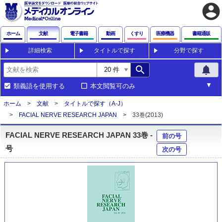
account_circle
ホーム
文献
電子書籍
動画
くすり
医療機器
書籍通販
詳細検索
タイトルで探す
分野で探す
search
notifications
類義語を使用する
本文閲覧可のみ
ホーム
文献
タイトルで探す（A-J）
FACIAL NERVE RESEARCH JAPAN
33巻(2013)
FACIAL NERVE RESEARCH JAPAN 33巻 -
前の号
号
次の号