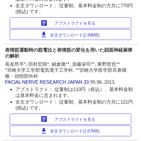
全文ダウンロード： 従量制、基本料金制の方共に770円
(税込) です。
article
アブストラクトを見る
download
全文ダウンロード(2.89MB)
表情筋運動時の筋電位と表情筋の変化を用いた顔面神経麻痺
の解析
長友昂平*, 田村宏樹*, 鍋倉隆**, 加藤栄司**, 東野哲也**
*宮崎大学工学部電気電子工学科, **宮崎大学医学部耳鼻咽
喉・頭頸部外科
FACIAL NERVE RESEARCH JAPAN
33
95-96, 2013.
アブストラクト： 従量制は110円（税込）、基本料金制
は基本料金に含まれます。
全文ダウンロード： 従量制、基本料金制の方共に121円
(税込) です。
article
アブストラクトを見る
download
全文ダウンロード(1.67MB)