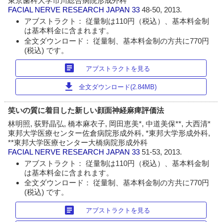
東京歯科大学市川総合病院形成外科
FACIAL NERVE RESEARCH JAPAN
33
48-50, 2013.
アブストラクト： 従量制は110円（税込）、基本料金制
は基本料金に含まれます。
全文ダウンロード： 従量制、基本料金制の方共に770円
(税込) です。
article
アブストラクトを見る
download
全文ダウンロード(2.84MB)
笑いの質に着目した新しい顔面神経麻痺評価法
林明照, 荻野晶弘, 橋本麻衣子, 岡田恵美*, 中道美保**, 大西清*
東邦大学医療センター佐倉病院形成外科, *東邦大学形成外科,
**東邦大学医療センター大橋病院形成外科
FACIAL NERVE RESEARCH JAPAN
33
51-53, 2013.
アブストラクト： 従量制は110円（税込）、基本料金制
は基本料金に含まれます。
全文ダウンロード： 従量制、基本料金制の方共に770円
(税込) です。
article
アブストラクトを見る