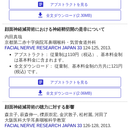
article
アブストラクトを見る
download
全文ダウンロード(2.30MB)
顔面神経減荷術における神経鞘切開の是非について
内田真哉
京都第二赤十字病院耳鼻咽喉科・気管食道外科
FACIAL NERVE RESEARCH JAPAN
33
124-125, 2013.
アブストラクト： 従量制は110円（税込）、基本料金制
は基本料金に含まれます。
全文ダウンロード： 従量制、基本料金制の方共に121円
(税込) です。
article
アブストラクトを見る
download
全文ダウンロード(2.06MB)
顔面神経減荷術の聴力に対する影響
森京子, 萩森伸一, 櫟原崇宏, 金沢敦子, 松村麗, 河田了
大阪医科大学耳鼻咽喉科学教室
FACIAL NERVE RESEARCH JAPAN
33
126-128, 2013.