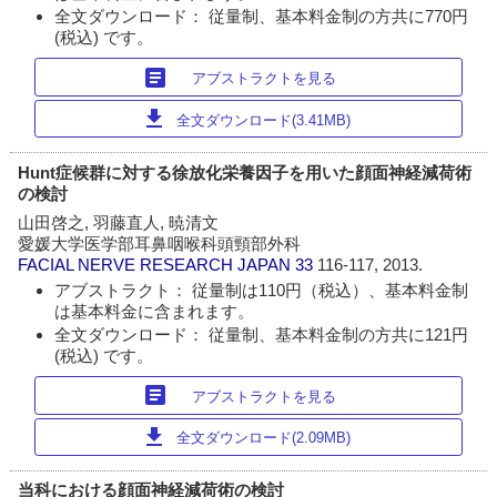
全文ダウンロード： 従量制、基本料金制の方共に770円
(税込) です。
article
アブストラクトを見る
download
全文ダウンロード(3.41MB)
Hunt症候群に対する徐放化栄養因子を用いた顔面神経減荷術
の検討
山田啓之, 羽藤直人, 暁清文
愛媛大学医学部耳鼻咽喉科頭頸部外科
FACIAL NERVE RESEARCH JAPAN
33
116-117, 2013.
アブストラクト： 従量制は110円（税込）、基本料金制
は基本料金に含まれます。
全文ダウンロード： 従量制、基本料金制の方共に121円
(税込) です。
article
アブストラクトを見る
download
全文ダウンロード(2.09MB)
当科における顔面神経減荷術の検討