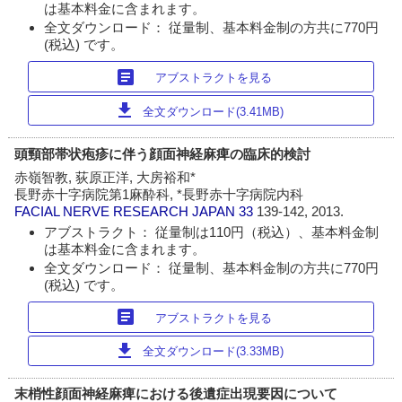
は基本料金に含まれます。
全文ダウンロード： 従量制、基本料金制の方共に770円
(税込) です。
article
アブストラクトを見る
download
全文ダウンロード(3.41MB)
頭頸部帯状疱疹に伴う顔面神経麻痺の臨床的検討
赤嶺智教, 荻原正洋, 大房裕和*
長野赤十字病院第1麻酔科, *長野赤十字病院内科
FACIAL NERVE RESEARCH JAPAN
33
139-142, 2013.
アブストラクト： 従量制は110円（税込）、基本料金制
は基本料金に含まれます。
全文ダウンロード： 従量制、基本料金制の方共に770円
(税込) です。
article
アブストラクトを見る
download
全文ダウンロード(3.33MB)
末梢性顔面神経麻痺における後遺症出現要因について