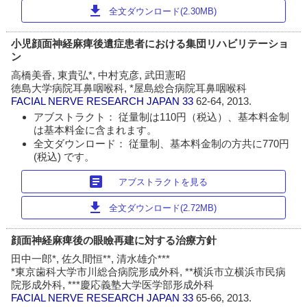
download
全文ダウンロード(2.30MB)
小児顔面神経麻痺後遺症患者における集団リハビリテーショ
ン
高橋美香, 東貴弘*, 中村克彦, 武田憲昭
徳島大学病院耳鼻咽喉科, *屋島総合病院耳鼻咽喉科
FACIAL NERVE RESEARCH JAPAN
33
62-64, 2013.
アブストラクト： 従量制は110円（税込）、基本料金制
は基本料金に含まれます。
全文ダウンロード： 従量制、基本料金制の方共に770円
(税込) です。
article
アブストラクトを見る
download
全文ダウンロード(2.72MB)
顔面神経麻痺後の眼瞼再建に対する治療方針
田中一郎*, 佐久間恒**, 清水雄介***
*東京歯科大学市川総合病院形成外科, **横浜市立横浜市民病
院形成外科, ***慶応義塾大学医学部形成外科
FACIAL NERVE RESEARCH JAPAN
33
65-66, 2013.