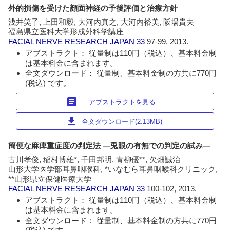
外的損傷を受けた顔面神経の予後評価と治療方針
浅井笑子, 上田和毅, 大河内真之, 大河内裕美, 阪場貴夫
福島県立医科大学形成外科学講座
FACIAL NERVE RESEARCH JAPAN
33
97-99, 2013.
アブストラクト： 従量制は110円（税込）、基本料金制
は基本料金に含まれます。
全文ダウンロード： 従量制、基本料金制の方共に770円
(税込) です。
article
アブストラクトを見る
download
全文ダウンロード(2.13MB)
簡便な麻痺重症度の判定法 ―兎眼の有無での判定の試み―
古川孝俊, 稲村博雄*, 千田邦明, 青柳優**, 欠畑誠治
山形大学医学部耳鼻咽喉科, *いなむら耳鼻咽喉科クリニック,
**山形県立保健医療大学
FACIAL NERVE RESEARCH JAPAN
33
100-102, 2013.
アブストラクト： 従量制は110円（税込）、基本料金制
は基本料金に含まれます。
全文ダウンロード： 従量制、基本料金制の方共に770円