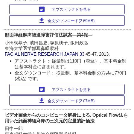
article
アブストラクトを見る
download
全文ダウンロード(2.69MB)
顔面神経麻痺後遺障害評価法試案―第4報―
小田桐恭子, 濱田昌史, 塚原桃子, 飯田政弘
東海大学医学部耳鼻咽喉科
FACIAL NERVE RESEARCH JAPAN
33
45-47, 2013.
アブストラクト： 従量制は110円（税込）、基本料金制
は基本料金に含まれます。
全文ダウンロード： 従量制、基本料金制の方共に770円
(税込) です。
article
アブストラクトを見る
download
全文ダウンロード(2.07MB)
ビデオ画像からのコンピュータ解析による, Optical Flow法を
用いた顔面神経麻痺の三次元的定量的評価法
田中一郎