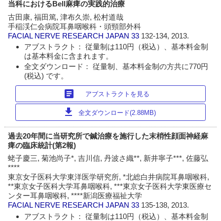
当科におけるBell麻痺の実践的治療
古田康, 福田篤, 津布久崇, 松村道哉
手稲渓仁会病院耳鼻咽喉科・頭頸部外科
FACIAL NERVE RESEARCH JAPAN
33
132-134, 2013.
アブストラクト： 従量制は110円（税込）、基本料金制
は基本料金に含まれます。
全文ダウンロード： 従量制、基本料金制の方共に770円
(税込) です。
article
アブストラクトを見る
download
全文ダウンロード(2.88MB)
過去20年間に当研究所で鍼治療を施行した末梢性顔面神経麻
痺の臨床統計(第2報)
蛯子慶三, 菊池尚子*, 吉川信, 丹波さ織**, 新井寧子***, 佐藤弘
****
東京女子医科大学東洋医学研究所, *北総白井病院耳鼻咽喉科,
**東京女子医科大学耳鼻咽喉科, ***東京女子医科大学東医療セ
ンター耳鼻咽喉科, ****新潟医療福祉大学
FACIAL NERVE RESEARCH JAPAN
33
135-138, 2013.
アブストラクト： 従量制は110円（税込）、基本料金制