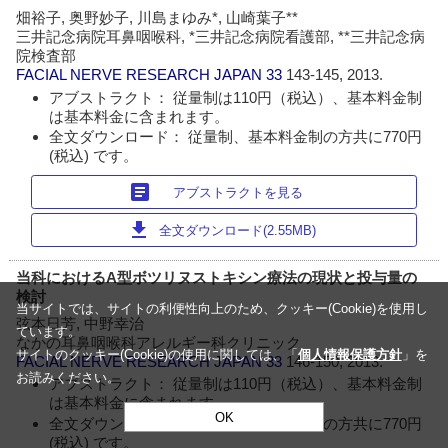
畑裕子, 奥野妙子, 川島まゆみ*, 山崎葉子**
三井記念病院耳鼻咽喉科, *三井記念病院看護部, **三井記念病
院検査部
FACIAL NERVE RESEARCH JAPAN
33
143-145, 2013.
アブストラクト： 従量制は110円（税込）、基本料金制
は基本料金に含まれます。
全文ダウンロード： 従量制、基本料金制の方共に770円
(税込) です。
article
アブストラクトを見る
download
全文ダウンロード(2.55MB)
当科におけるA型ボツリヌストキシン療法の現状と投与量の
検討
当サイトでは、サイトの利便性向上のため、クッキー(Cookie)を使用し
弦本日芳, 中野幸治
ています。
なかの耳鼻咽喉科アレルギー科クリニック
サイトのクッキー(Cookie)の使用に関しては、「
個人情報保護方針
」を
FACIAL NERVE RESEARCH JAPAN
33
146-150, 2013.
お読みください。
アブストラクト： 従量制は110円（税込）、基本料金制
は基本料金に含まれます。
OK
全文ダウンロード： 従量制、基本料金制の方共に770円
(税込) です。