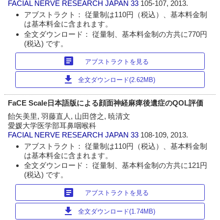
FACIAL NERVE RESEARCH JAPAN
33
105-107, 2013.
アブストラクト： 従量制は110円（税込）、基本料金制
は基本料金に含まれます。
全文ダウンロード： 従量制、基本料金制の方共に770円
(税込) です。
article
アブストラクトを見る
download
全文ダウンロード(2.62MB)
FaCE Scale日本語版による顔面神経麻痺後遺症のQOL評価
飴矢美里, 羽藤直人, 山田啓之, 暁清文
愛媛大学医学部耳鼻咽喉科
FACIAL NERVE RESEARCH JAPAN
33
108-109, 2013.
アブストラクト： 従量制は110円（税込）、基本料金制
は基本料金に含まれます。
全文ダウンロード： 従量制、基本料金制の方共に121円
(税込) です。
article
アブストラクトを見る
download
全文ダウンロード(1.74MB)