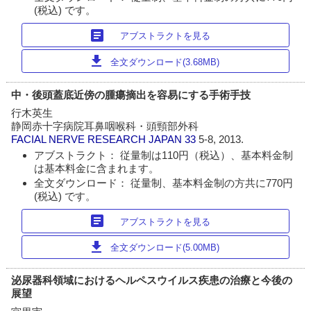
(税込) です。
article
アブストラクトを見る
download
全文ダウンロード(3.68MB)
中・後頭蓋底近傍の腫瘍摘出を容易にする手術手技
行木英生
静岡赤十字病院耳鼻咽喉科・頭頸部外科
FACIAL NERVE RESEARCH JAPAN
33
5-8, 2013.
アブストラクト： 従量制は110円（税込）、基本料金制
は基本料金に含まれます。
全文ダウンロード： 従量制、基本料金制の方共に770円
(税込) です。
article
アブストラクトを見る
download
全文ダウンロード(5.00MB)
泌尿器科領域におけるヘルペスウイルス疾患の治療と今後の
展望