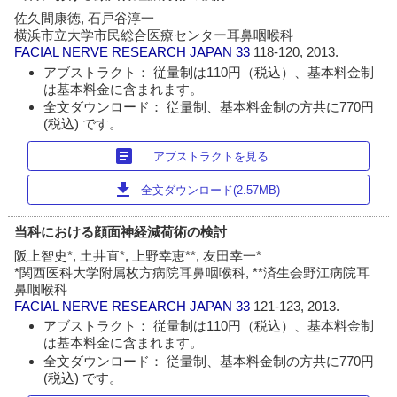
佐久間康徳, 石戸谷淳一
横浜市立大学市民総合医療センター耳鼻咽喉科
FACIAL NERVE RESEARCH JAPAN
33
118-120, 2013.
アブストラクト： 従量制は110円（税込）、基本料金制
は基本料金に含まれます。
全文ダウンロード： 従量制、基本料金制の方共に770円
(税込) です。
article
アブストラクトを見る
download
全文ダウンロード(2.57MB)
当科における顔面神経減荷術の検討
阪上智史*, 土井直*, 上野幸恵**, 友田幸一*
*関西医科大学附属枚方病院耳鼻咽喉科, **済生会野江病院耳
鼻咽喉科
FACIAL NERVE RESEARCH JAPAN
33
121-123, 2013.
アブストラクト： 従量制は110円（税込）、基本料金制
は基本料金に含まれます。
全文ダウンロード： 従量制、基本料金制の方共に770円
(税込) です。