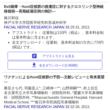
Bell麻痺・Hunt症候群の後遺症に対するクロスリンク型神経
移植術―長期経過症例の検討―
橋川和信
神戸大学大学院医学研究科形成外科学
FACIAL NERVE RESEARCH JAPAN
33
29-31, 2013.
アブストラクト： 従量制は110円（税込）、基本料金制
は基本料金に含まれます。
全文ダウンロード： 従量制、基本料金制の方共に770円
(税込) です。
article
アブストラクトを見る
download
全文ダウンロード(2.95MB)
ワクチンによるHunt症候群の予防―文献レビューと将来展望
―
勝見さち代, 羽藤直人*, 江崎伸一**, 山野耕嗣***, 村上信五
名古屋市立大学耳鼻咽喉科・頭頸部外科, *愛媛大学耳鼻咽喉
科・頭頸部外科, **Massachusetts General Hospital. Harvard
Medical School, ***春日井市民病院耳鼻咽喉科
FACIAL NERVE RESEARCH JAPAN
33
32-34, 2013.