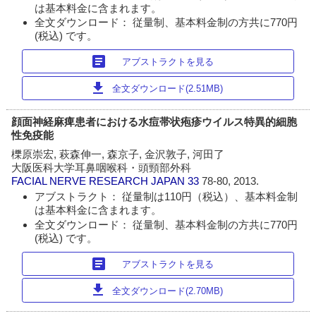
は基本料金に含まれます。
全文ダウンロード： 従量制、基本料金制の方共に770円
(税込) です。
article
アブストラクトを見る
download
全文ダウンロード(2.51MB)
顔面神経麻痺患者における水痘帯状疱疹ウイルス特異的細胞
性免疫能
櫟原崇宏, 萩森伸一, 森京子, 金沢敦子, 河田了
大阪医科大学耳鼻咽喉科・頭頸部外科
FACIAL NERVE RESEARCH JAPAN
33
78-80, 2013.
アブストラクト： 従量制は110円（税込）、基本料金制
は基本料金に含まれます。
全文ダウンロード： 従量制、基本料金制の方共に770円
(税込) です。
article
アブストラクトを見る
download
全文ダウンロード(2.70MB)