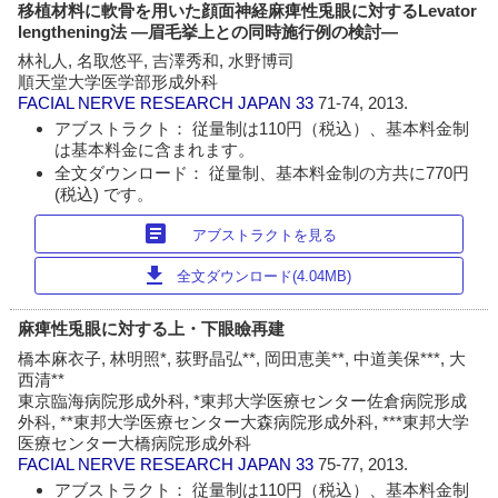
移植材料に軟骨を用いた顔面神経麻痺性兎眼に対するLevator
lengthening法 ―眉毛挙上との同時施行例の検討―
林礼人, 名取悠平, 吉澤秀和, 水野博司
順天堂大学医学部形成外科
FACIAL NERVE RESEARCH JAPAN
33
71-74, 2013.
アブストラクト： 従量制は110円（税込）、基本料金制
は基本料金に含まれます。
全文ダウンロード： 従量制、基本料金制の方共に770円
(税込) です。
article
アブストラクトを見る
download
全文ダウンロード(4.04MB)
麻痺性兎眼に対する上・下眼瞼再建
橋本麻衣子, 林明照*, 荻野晶弘**, 岡田恵美**, 中道美保***, 大
西清**
東京臨海病院形成外科, *東邦大学医療センター佐倉病院形成
外科, **東邦大学医療センター大森病院形成外科, ***東邦大学
医療センター大橋病院形成外科
FACIAL NERVE RESEARCH JAPAN
33
75-77, 2013.
アブストラクト： 従量制は110円（税込）、基本料金制