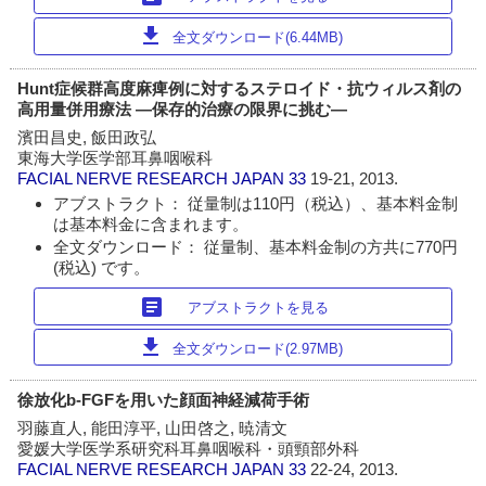
download
全文ダウンロード(6.44MB)
Hunt症候群高度麻痺例に対するステロイド・抗ウィルス剤の
高用量併用療法 ―保存的治療の限界に挑む―
濱田昌史, 飯田政弘
東海大学医学部耳鼻咽喉科
FACIAL NERVE RESEARCH JAPAN
33
19-21, 2013.
アブストラクト： 従量制は110円（税込）、基本料金制
は基本料金に含まれます。
全文ダウンロード： 従量制、基本料金制の方共に770円
(税込) です。
article
アブストラクトを見る
download
全文ダウンロード(2.97MB)
徐放化b-FGFを用いた顔面神経減荷手術
羽藤直人, 能田淳平, 山田啓之, 暁清文
愛媛大学医学系研究科耳鼻咽喉科・頭頸部外科
FACIAL NERVE RESEARCH JAPAN
33
22-24, 2013.