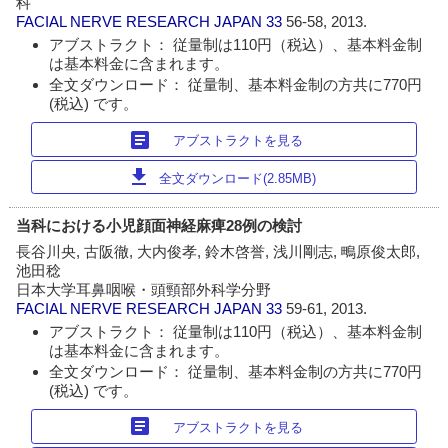
科
FACIAL NERVE RESEARCH JAPAN
33
56-58, 2013.
アブストラクト： 従量制は110円（税込）、基本料金制
は基本料金に含まれます。
全文ダウンロード： 従量制、基本料金制の方共に770円
(税込) です。
article
アブストラクトを見る
download
全文ダウンロード(2.85MB)
当科における小児顔面神経麻痺28例の検討
長谷川央, 古阪徹, 大内俊孝, 鈴木啓誉, 浅川剛志, 鴫原俊太郎,
池田稔
日本大学耳鼻咽喉・頭頸部外科学分野
FACIAL NERVE RESEARCH JAPAN
33
59-61, 2013.
アブストラクト： 従量制は110円（税込）、基本料金制
は基本料金に含まれます。
全文ダウンロード： 従量制、基本料金制の方共に770円
(税込) です。
article
アブストラクトを見る