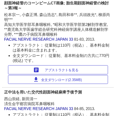
顔面神経管のコーンビームCT画像; 胎生期顔面神経管の検討
～第3報～
松本宗一, 小森正博, 森山浩志*, 島田和幸**, 兵頭政光*, 柳原尚
明***
高知大学医学部耳鼻咽喉科, *昭和大学医学部第2解剖学教室,
**鹿児島大学医歯学総合研究科神経病学講座人体構造解剖学
分野, ***鷹の子病院耳鼻咽喉科
FACIAL NERVE RESEARCH JAPAN
33
81-83, 2013.
アブストラクト： 従量制は110円（税込）、基本料金制
は基本料金に含まれます。
全文ダウンロード： 従量制、基本料金制の方共に770円
(税込) です。
article
アブストラクトを見る
download
全文ダウンロード(2.35MB)
正中法を用いた交代性顔面神経麻痺予後予測
西山崇経, 新田清一
済生会宇都宮病院耳鼻咽喉科
FACIAL NERVE RESEARCH JAPAN
33
84-85, 2013.
アブストラクト： 従量制は110円（税込）、基本料金制