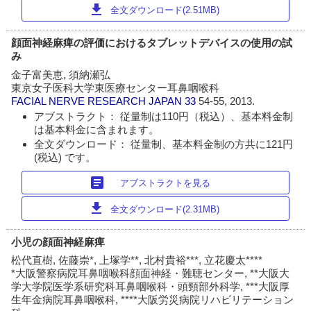
download
全文ダウンロード(2.51MB)
顔面神経麻痺の評価におけるタブレットデバイスの使用の試
み
金子富美恵, 須納瀬弘
東京女子医科大学東医療センター耳鼻咽喉科
FACIAL NERVE RESEARCH JAPAN
33
54-55, 2013.
アブストラクト： 従量制は110円（税込）、基本料金制
は基本料金に含まれます。
全文ダウンロード： 従量制、基本料金制の方共に121円
(税込) です。
article
アブストラクトを見る
download
全文ダウンロード(2.31MB)
小児の顔面神経麻痺
松代直樹, 佐藤崇*, 上塚学**, 北村貴裕***, 立花慶太****
*大阪警察病院耳鼻咽喉科顔面神経・難聴センター, **大阪大
学大学院医学系研究科耳鼻咽喉科・頭頸部外科学, ***大阪厚
生年金病院耳鼻咽喉科, ****大阪労災病院リハビリテーション