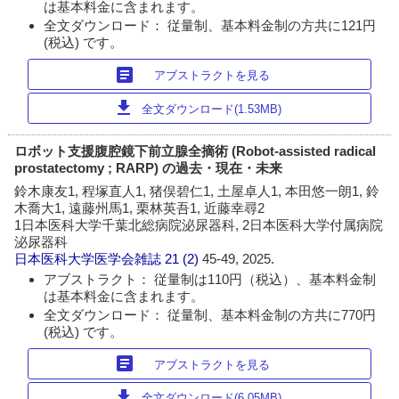
は基本料金に含まれます。
全文ダウンロード： 従量制、基本料金制の方共に121円
(税込) です。
article
アブストラクトを見る
download
全文ダウンロード(1.53MB)
ロボット支援腹腔鏡下前立腺全摘術 (Robot-assisted radical
prostatectomy ; RARP) の過去・現在・未来
鈴木康友1, 程塚直人1, 猪俣碧仁1, 土屋卓人1, 本田悠一朗1, 鈴
木喬大1, 遠藤州馬1, 栗林英吾1, 近藤幸尋2
1日本医科大学千葉北総病院泌尿器科, 2日本医科大学付属病院
泌尿器科
日本医科大学医学会雑誌
21 (2)
45-49, 2025.
アブストラクト： 従量制は110円（税込）、基本料金制
は基本料金に含まれます。
全文ダウンロード： 従量制、基本料金制の方共に770円
(税込) です。
article
アブストラクトを見る
download
全文ダウンロード(6.05MB)