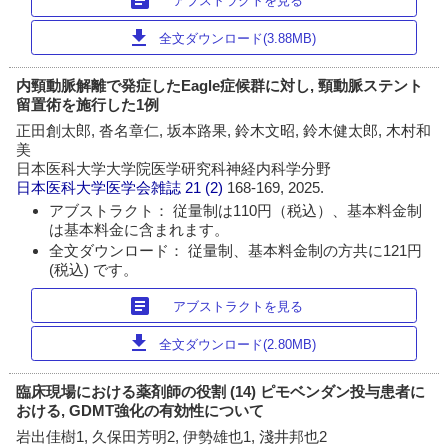
アブストラクトを見る
download
全文ダウンロード(3.88MB)
内頸動脈解離で発症したEagle症候群に対し, 頸動脈ステント
留置術を施行した1例
正田創太郎, 沓名章仁, 坂本路果, 鈴木文昭, 鈴木健太郎, 木村和
美
日本医科大学大学院医学研究科神経内科学分野
日本医科大学医学会雑誌
21 (2)
168-169, 2025.
アブストラクト： 従量制は110円（税込）、基本料金制
は基本料金に含まれます。
全文ダウンロード： 従量制、基本料金制の方共に121円
(税込) です。
article
アブストラクトを見る
download
全文ダウンロード(2.80MB)
臨床現場における薬剤師の役割 (14) ピモベンダン投与患者に
おける, GDMT強化の有効性について
岩出佳樹1, 久保田芳明2, 伊勢雄也1, 淺井邦也2