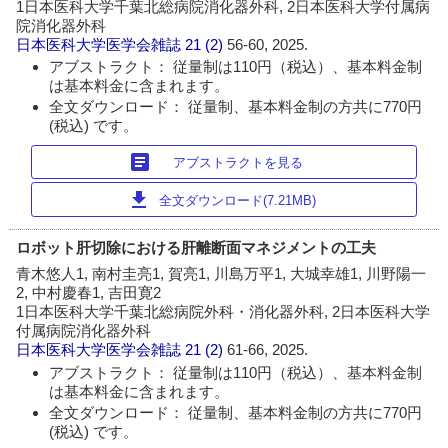
1日本医科大学千葉北総病院消化器外科, 2日本医科大学付属病
院消化器外科
日本医科大学医学会雑誌
21 (2)
56-60, 2025.
アブストラクト： 従量制は110円（税込）、基本料金制
は基本料金に含まれます。
全文ダウンロード： 従量制、基本料金制の方共に770円
(税込) です。
article
アブストラクトを見る
download
全文ダウンロード(7.21MB)
ロボット肝切除における肝離断面マネジメントの工夫
青木悠人1, 南村圭亮1, 賀亮1, 川島万平1, 大城幸雄1, 川野陽一
2, 中村慶春1, 吉田寛2
1日本医科大学千葉北総病院外科・消化器外科, 2日本医科大学
付属病院消化器外科
日本医科大学医学会雑誌
21 (2)
61-66, 2025.
アブストラクト： 従量制は110円（税込）、基本料金制
は基本料金に含まれます。
全文ダウンロード： 従量制、基本料金制の方共に770円
(税込) です。