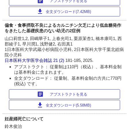
article
アブストラクトを見る
download
全文ダウンロード(7.42MB)
偏食・食事摂取不良によるカルニチン欠乏により低血糖発作
をきたした基礎疾患のない幼児の2症例
山口莉世1,2, 田嶋華子1, 上春光司1, 栗原茉杏1, 橋本康司1, 西
郡綾子1, 早川潤1, 浅野健2, 右田真1
1日本医科大学武蔵小杉病院小児科, 2日本医科大学千葉北総病
院小児科
日本医科大学医学会雑誌
21 (2)
181-185, 2025.
アブストラクト： 従量制は110円（税込）、基本料金制
は基本料金に含まれます。
全文ダウンロード： 従量制、基本料金制の方共に770円
(税込) です。
article
アブストラクトを見る
download
全文ダウンロード(5.58MB)
妊産婦死亡について
鈴木俊治