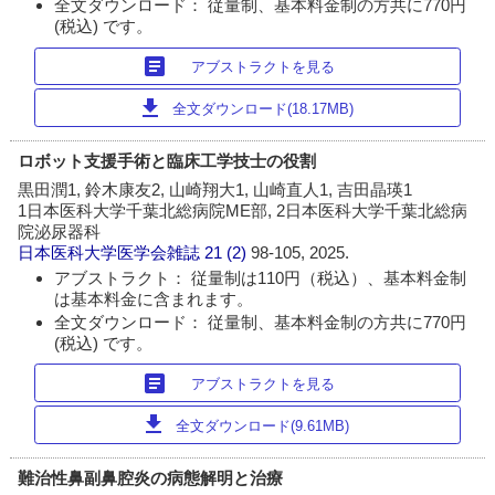
全文ダウンロード： 従量制、基本料金制の方共に770円
(税込) です。
article
アブストラクトを見る
download
全文ダウンロード(18.17MB)
ロボット支援手術と臨床工学技士の役割
黒田潤1, 鈴木康友2, 山崎翔大1, 山崎直人1, 吉田晶瑛1
1日本医科大学千葉北総病院ME部, 2日本医科大学千葉北総病
院泌尿器科
日本医科大学医学会雑誌
21 (2)
98-105, 2025.
アブストラクト： 従量制は110円（税込）、基本料金制
は基本料金に含まれます。
全文ダウンロード： 従量制、基本料金制の方共に770円
(税込) です。
article
アブストラクトを見る
download
全文ダウンロード(9.61MB)
難治性鼻副鼻腔炎の病態解明と治療