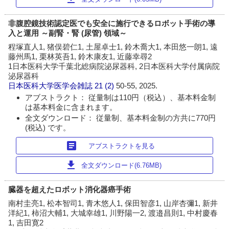
非腹腔鏡技術認定医でも安全に施行できるロボット手術の導
入と運用 ～副腎・腎 (尿管) 領域～
程塚直人1, 猪俣碧仁1, 土屋卓士1, 鈴木喬大1, 本田悠一朗1, 遠
藤州馬1, 栗林英吾1, 鈴木康友1, 近藤幸尋2
1日本医科大学千葉北総病院泌尿器科, 2日本医科大学付属病院
泌尿器科
日本医科大学医学会雑誌
21 (2)
50-55, 2025.
アブストラクト： 従量制は110円（税込）、基本料金制
は基本料金に含まれます。
全文ダウンロード： 従量制、基本料金制の方共に770円
(税込) です。
article
アブストラクトを見る
download
全文ダウンロード(6.76MB)
臓器を超えたロボット消化器癌手術
南村圭亮1, 松本智司1, 青木悠人1, 保田智彦1, 山岸杏彌1, 新井
洋紀1, 柿沼大輔1, 大城幸雄1, 川野陽一2, 渡邉昌則1, 中村慶春
1, 吉田寛2