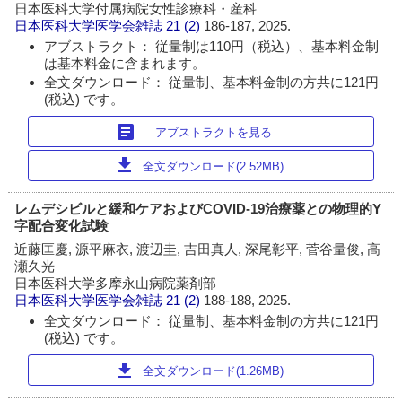
日本医科大学付属病院女性診療科・産科
日本医科大学医学会雑誌
21 (2)
186-187, 2025.
アブストラクト： 従量制は110円（税込）、基本料金制
は基本料金に含まれます。
全文ダウンロード： 従量制、基本料金制の方共に121円
(税込) です。
article
アブストラクトを見る
download
全文ダウンロード(2.52MB)
レムデシビルと緩和ケアおよびCOVID-19治療薬との物理的Y
字配合変化試験
近藤匡慶, 源平麻衣, 渡辺圭, 吉田真人, 深尾彰平, 菅谷量俊, 高
瀬久光
日本医科大学多摩永山病院薬剤部
日本医科大学医学会雑誌
21 (2)
188-188, 2025.
全文ダウンロード： 従量制、基本料金制の方共に121円
(税込) です。
download
全文ダウンロード(1.26MB)