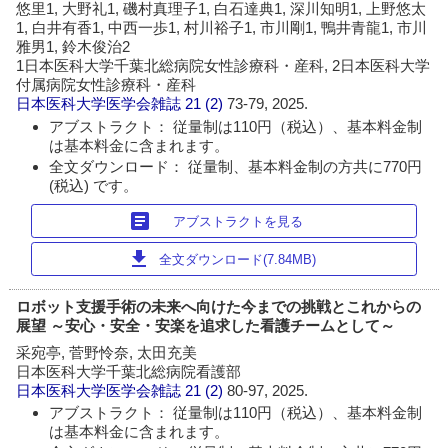
悠里1, 大野礼1, 磯村真理子1, 白石達典1, 深川知明1, 上野悠太
1, 白井有香1, 中西一歩1, 村川裕子1, 市川剛1, 鴨井青龍1, 市川
雅男1, 鈴木俊治2
1日本医科大学千葉北総病院女性診療科・産科, 2日本医科大学
付属病院女性診療科・産科
日本医科大学医学会雑誌
21 (2)
73-79, 2025.
アブストラクト： 従量制は110円（税込）、基本料金制
は基本料金に含まれます。
全文ダウンロード： 従量制、基本料金制の方共に770円
(税込) です。
article
アブストラクトを見る
download
全文ダウンロード(7.84MB)
ロボット支援手術の未来へ向けた今までの挑戦とこれからの
展望 ～安心・安全・安楽を追求した看護チームとして～
采宛亭, 菅野怜奈, 太田充美
日本医科大学千葉北総病院看護部
日本医科大学医学会雑誌
21 (2)
80-97, 2025.
アブストラクト： 従量制は110円（税込）、基本料金制
は基本料金に含まれます。