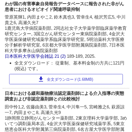
わが国の有害事象自発報告データベースに報告された非がん
患者におけるオピオイド関連呼吸抑制
菅原英輝1, 内田まやこ2, 鈴木真也3, 菅幸生4, 植沢芳広5, 中川
貴之6, 高瀬久光7
1鹿児島大学病院薬剤部, 2同志社女子大学薬学部臨床薬学教育
研究センター, 3国立がん研究センター東病院薬剤部, 4金沢大
学医薬保健研究域薬学系臨床薬学研究室, 5明治薬科大学医療
分子解析学研究室, 6京都大学医学部附属病院薬剤部, 7日本医
科大学多摩永山病院薬剤部
日本医科大学医学会雑誌
21 (2)
189-189, 2025.
全文ダウンロード： 従量制、基本料金制の方共に121円
(税込) です。
download
全文ダウンロード(1.68MB)
日本における緩和薬物療法認定薬剤師による介入指導の実態
調査および非認定薬剤師との比較検討
田中怜1,2, 佐藤由美3, 菅幸生4, 中川隼一5, 宮崎雅之6, 萩原諒
一7, 内田まやこ8, 高瀬久光9
1静岡県立静岡がんセンター薬剤部, 2東京理科大学薬学部, 3め
いてつ調剤薬局本店, 4金沢大学医薬保健研究域薬学系, 5東京
慈恵会医科大学附属第三病院薬剤部, 6名古屋大学医学部附属