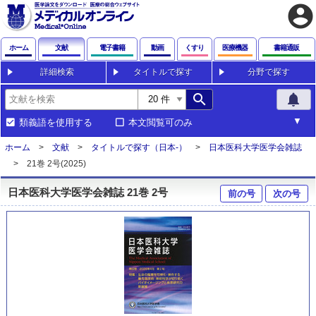
account_circle
ホーム
文献
電子書籍
動画
くすり
医療機器
書籍通販
詳細検索
タイトルで探す
分野で探す
search
notifications
類義語を使用する
本文閲覧可のみ
ホーム
文献
タイトルで探す（日本-）
日本医科大学医学会雑誌
21巻 2号(2025)
日本医科大学医学会雑誌 21巻 2号
前の号
次の号