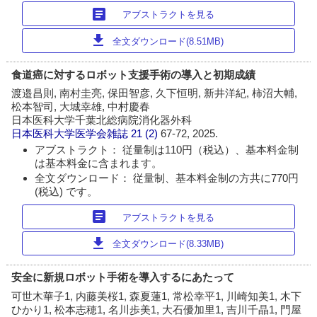
article
アブストラクトを見る
download
全文ダウンロード(8.51MB)
食道癌に対するロボット支援手術の導入と初期成績
渡邉昌則, 南村圭亮, 保田智彦, 久下恒明, 新井洋紀, 柿沼大輔,
松本智司, 大城幸雄, 中村慶春
日本医科大学千葉北総病院消化器外科
日本医科大学医学会雑誌
21 (2)
67-72, 2025.
アブストラクト： 従量制は110円（税込）、基本料金制
は基本料金に含まれます。
全文ダウンロード： 従量制、基本料金制の方共に770円
(税込) です。
article
アブストラクトを見る
download
全文ダウンロード(8.33MB)
安全に新規ロボット手術を導入するにあたって
可世木華子1, 内藤美桜1, 森夏蓮1, 常松幸平1, 川崎知美1, 木下
ひかり1, 松本志穂1, 名川歩美1, 大石優加里1, 吉川千晶1, 門屋