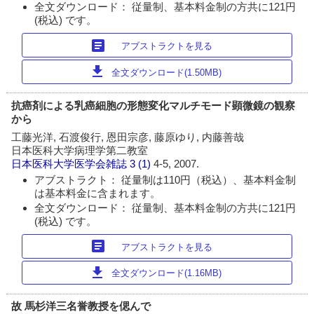
全文ダウンロード： 従量制、基本料金制の方共に121円
(税込) です。
article
アブストラクトを見る
download
全文ダウンロード(1.50MB)
抗癌剤による乳癌細胞の形態変化マルチモード顕微鏡の観察
から
工藤光洋, 石渡俊行, 恩田宗彦, 藤原ゆり, 内藤善哉
日本医科大学病理学第二教室
日本医科大学医学会雑誌
3 (1)
4-5, 2007.
アブストラクト： 従量制は110円（税込）、基本料金制
は基本料金に含まれます。
全文ダウンロード： 従量制、基本料金制の方共に121円
(税込) です。
article
アブストラクトを見る
download
全文ダウンロード(1.16MB)
故 馬杉洋三名誉教授を偲んで