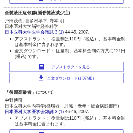
低髄液圧症候群(脳脊髄液減少症)
戸田茂樹, 喜多村孝幸, 寺本 明
日本医科大学脳神経外科学
日本医科大学医学会雑誌
3 (1)
44-45, 2007.
アブストラクト： 従量制は110円（税込）、基本料金制
は基本料金に含まれます。
全文ダウンロード： 従量制、基本料金制の方共に121円
(税込) です。
article
アブストラクトを見る
download
全文ダウンロード(1.07MB)
「後期高齢者」について
中野博司
日本医科大学内科学(循環器・肝臓・老年・総合病態部門)
日本医科大学医学会雑誌
3 (1)
46-46, 2007.
アブストラクト： 従量制は110円（税込）、基本料金制
は基本料金に含まれます。