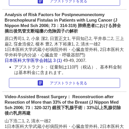
article
アブストラクトを見る
Analysis of Risk Factors for Postpneumonectomy
Bronchopleural Fistulas in Patients with Lung Cancer (J
Nippon Med Sch 2006; 73：314-319) 肺癌患者における肺全
摘出後気管支断端瘻の危険因子の解析
原口秀司1, 2, 小泉 潔2, 日置正文1, 平田知己2, 平井恭二2, 三上
巌2, 窪倉浩俊2, 榎本 豊2, 木下裕康1, 2, 清水一雄2
1日本医科大学武蔵小杉病院外科・心臓血管外科, 2日本医科大
学外科学(内分泌・心臓血管・呼吸器部門)
日本医科大学医学会雑誌
3 (1)
49-49, 2007.
アブストラクト： 従量制は110円（税込）、基本料金制
は基本料金に含まれます。
article
アブストラクトを見る
Video-Assisted Breast Surgery： Reconstruction after
Resection of More than 33% of the Breast (J Nippon Med
Sch 2006; 73：320-327) 鏡視下乳腺手術：33%以上乳腺切除
後の乳房再建
山下浩二1, 2, 清水一雄2
1日本医科大学武蔵小杉病院外科・心臓血管外科, 2日本医科大