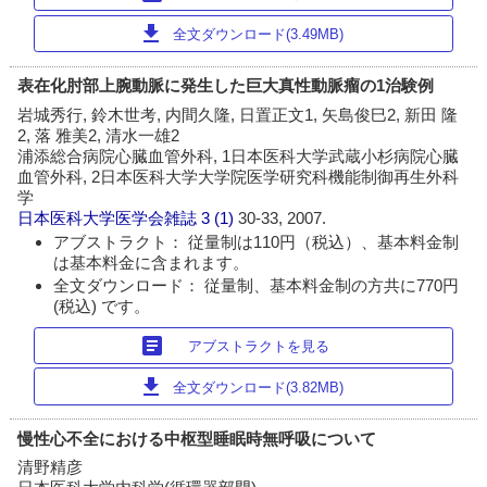
download
全文ダウンロード(3.49MB)
表在化肘部上腕動脈に発生した巨大真性動脈瘤の1治験例
岩城秀行, 鈴木世考, 内間久隆, 日置正文1, 矢島俊巳2, 新田 隆
2, 落 雅美2, 清水一雄2
浦添総合病院心臓血管外科, 1日本医科大学武蔵小杉病院心臓
血管外科, 2日本医科大学大学院医学研究科機能制御再生外科
学
日本医科大学医学会雑誌
3 (1)
30-33, 2007.
アブストラクト： 従量制は110円（税込）、基本料金制
は基本料金に含まれます。
全文ダウンロード： 従量制、基本料金制の方共に770円
(税込) です。
article
アブストラクトを見る
download
全文ダウンロード(3.82MB)
慢性心不全における中枢型睡眠時無呼吸について
清野精彦