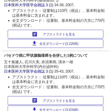
日本医科大学内科学(循環器部門)
日本医科大学医学会雑誌
3 (1)
34-38, 2007.
アブストラクト： 従量制は110円（税込）、基本料金制
は基本料金に含まれます。
全文ダウンロード： 従量制、基本料金制の方共に770円
(税込) です。
article
アブストラクトを見る
download
全文ダウンロード(3.22MB)
バセドウ病に甲状腺髄様癌を合併した1例について
五十嵐健人, 石川久美, 赤須東樹, 清水一雄
日本医科大学外科学(内分泌外科)
日本医科大学医学会雑誌
3 (1)
39-43, 2007.
アブストラクト： 従量制は110円（税込）、基本料金制
は基本料金に含まれます。
全文ダウンロード： 従量制、基本料金制の方共に770円
(税込) です。
article
アブストラクトを見る
download
全文ダウンロード(3.87MB)