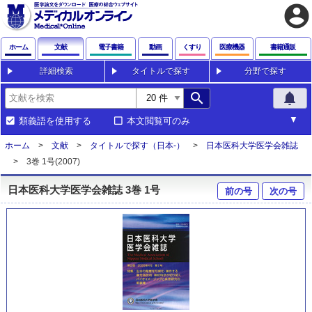
account_circle
ホーム
文献
電子書籍
動画
くすり
医療機器
書籍通販
詳細検索
タイトルで探す
分野で探す
search
notifications
類義語を使用する
本文閲覧可のみ
ホーム
文献
タイトルで探す（日本-）
日本医科大学医学会雑誌
3巻 1号(2007)
日本医科大学医学会雑誌 3巻 1号
前の号
次の号