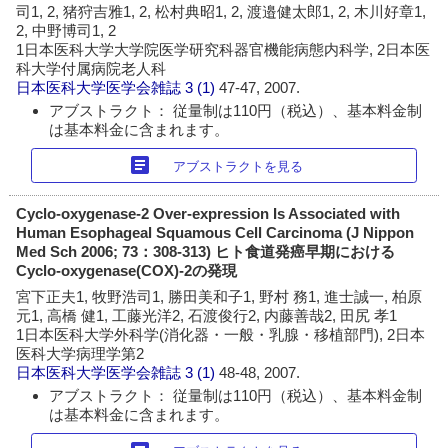
司1, 2, 猪狩吉雅1, 2, 松村典昭1, 2, 渡邉健太郎1, 2, 木川好章1,
2, 中野博司1, 2
1日本医科大学大学院医学研究科器官機能病態内科学, 2日本医
科大学付属病院老人科
日本医科大学医学会雑誌
3 (1)
47-47, 2007.
アブストラクト： 従量制は110円（税込）、基本料金制
は基本料金に含まれます。
article
アブストラクトを見る
Cyclo-oxygenase-2 Over-expression Is Associated with
Human Esophageal Squamous Cell Carcinoma (J Nippon
Med Sch 2006; 73：308-313) ヒト食道発癌早期における
Cyclo-oxygenase(COX)-2の発現
宮下正夫1, 牧野浩司1, 勝田美和子1, 野村 務1, 進士誠一, 柏原
元1, 高橋 健1, 工藤光洋2, 石渡俊行2, 内藤善哉2, 田尻 孝1
1日本医科大学外科学(消化器・一般・乳腺・移植部門), 2日本
医科大学病理学第2
日本医科大学医学会雑誌
3 (1)
48-48, 2007.
アブストラクト： 従量制は110円（税込）、基本料金制
は基本料金に含まれます。