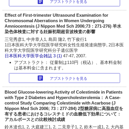
article
アブストラクトを見る
Effect of First-trimester Ultrasound Examination for
Chromosomal Aberrations in Women Undergoing
Amniocentesis (J Nippon Med Sch 2006;73：271-276) 羊水
染色体検査に対する妊娠初期超音波検査の影響
三宅秀彦1, 中井章人1, 島田 隆2, 竹下俊行1
1日本医科大学大学院医学研究科女性生殖発達病態学, 2日本医
科大学大学院医学研究科分子遺伝医学
日本医科大学医学会雑誌
3 (1)
47-47, 2007.
アブストラクト： 従量制は110円（税込）、基本料金制
は基本料金に含まれます。
article
アブストラクトを見る
Blood Glucose-lowering Activity of Colestimide in Patients
with Type 2 Diabetes and Hypercholesterolemia： A Case-
control Study Comparing Colestimide with Acarbose (J
Nippon Med Sch 2006; 73：277-284) 2型糖尿病に高脂血症を
有する患者におけるコレスチミドの血糖低下効果について：
アカルボースとの比較検討成績
鈴木達也1, 2, 大庭建三1, 2, 二見章子1, 2, 鈴木一成1, 2, 大内基