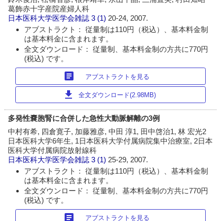
葛飾赤十字産院産婦人科
日本医科大学医学会雑誌
3 (1)
20-24, 2007.
アブストラクト： 従量制は110円（税込）、基本料金制
は基本料金に含まれます。
全文ダウンロード： 従量制、基本料金制の方共に770円
(税込) です。
article
アブストラクトを見る
download
全文ダウンロード(2.98MB)
多発性嚢胞腎に合併した急性大動脈解離の3例
中村有希, 四倉寛子, 加藤雅彦, 中田 淳1, 田中啓治1, 林 宏光2
日本医科大学6年生, 1日本医科大学付属病院集中治療室, 2日本
医科大学付属病院放射線科
日本医科大学医学会雑誌
3 (1)
25-29, 2007.
アブストラクト： 従量制は110円（税込）、基本料金制
は基本料金に含まれます。
全文ダウンロード： 従量制、基本料金制の方共に770円
(税込) です。
article
アブストラクトを見る