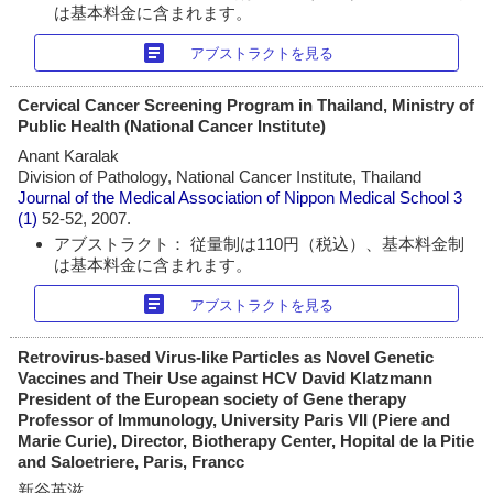
は基本料金に含まれます。
article
アブストラクトを見る
Cervical Cancer Screening Program in Thailand, Ministry of
Public Health (National Cancer Institute)
Anant Karalak
Division of Pathology, National Cancer Institute, Thailand
Journal of the Medical Association of Nippon Medical School
3
(1)
52-52, 2007.
アブストラクト： 従量制は110円（税込）、基本料金制
は基本料金に含まれます。
article
アブストラクトを見る
Retrovirus-based Virus-like Particles as Novel Genetic
Vaccines and Their Use against HCV David Klatzmann
President of the European society of Gene therapy
Professor of Immunology, University Paris VII (Piere and
Marie Curie), Director, Biotherapy Center, Hopital de la Pitie
and Saloetriere, Paris, Francc
新谷英滋