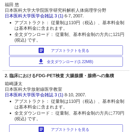
福田 悠
日本医科大学大学院医学研究科解析人体病理学分野
日本医科大学医学会雑誌
3 (1)
6-7, 2007.
アブストラクト： 従量制は110円（税込）、基本料金制
は基本料金に含まれます。
全文ダウンロード： 従量制、基本料金制の方共に121円
(税込) です。
article
アブストラクトを見る
download
全文ダウンロード(1.22MB)
2. 臨床におけるFDG-PET検査 大腸腺腫・腺癌への集積
箱崎謙太
日本医科大学放射線医学教室
日本医科大学医学会雑誌
3 (1)
8-10, 2007.
アブストラクト： 従量制は110円（税込）、基本料金制
は基本料金に含まれます。
全文ダウンロード： 従量制、基本料金制の方共に770円
(税込) です。
article
アブストラクトを見る