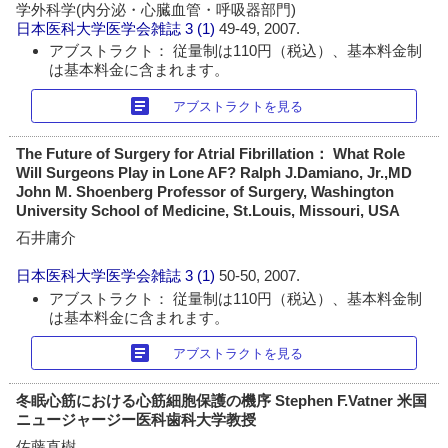
学外科学(内分泌・心臓血管・呼吸器部門)
日本医科大学医学会雑誌
3 (1)
49-49, 2007.
アブストラクト： 従量制は110円（税込）、基本料金制
は基本料金に含まれます。
article
アブストラクトを見る
The Future of Surgery for Atrial Fibrillation： What Role
Will Surgeons Play in Lone AF? Ralph J.Damiano, Jr.,MD
John M. Shoenberg Professor of Surgery, Washington
University School of Medicine, St.Louis, Missouri, USA
石井庸介
日本医科大学医学会雑誌
3 (1)
50-50, 2007.
アブストラクト： 従量制は110円（税込）、基本料金制
は基本料金に含まれます。
article
アブストラクトを見る
冬眠心筋における心筋細胞保護の機序 Stephen F.Vatner 米国
ニュージャージー医科歯科大学教授
佐藤直樹