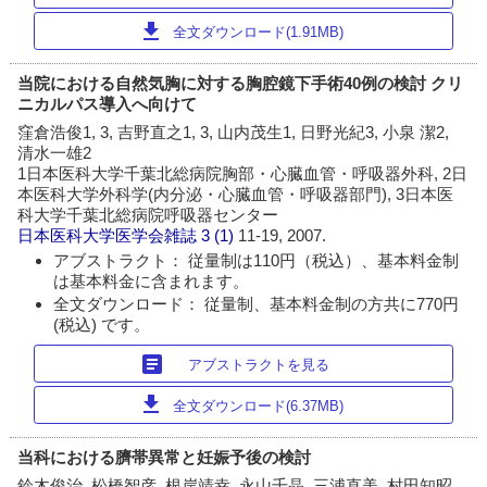
download
全文ダウンロード(1.91MB)
当院における自然気胸に対する胸腔鏡下手術40例の検討 クリ
ニカルパス導入へ向けて
窪倉浩俊1, 3, 吉野直之1, 3, 山内茂生1, 日野光紀3, 小泉 潔2,
清水一雄2
1日本医科大学千葉北総病院胸部・心臓血管・呼吸器外科, 2日
本医科大学外科学(内分泌・心臓血管・呼吸器部門), 3日本医
科大学千葉北総病院呼吸器センター
日本医科大学医学会雑誌
3 (1)
11-19, 2007.
アブストラクト： 従量制は110円（税込）、基本料金制
は基本料金に含まれます。
全文ダウンロード： 従量制、基本料金制の方共に770円
(税込) です。
article
アブストラクトを見る
download
全文ダウンロード(6.37MB)
当科における臍帯異常と妊娠予後の検討
鈴木俊治, 松橋智彦, 根岸靖幸, 永山千晶, 三浦直美, 村田知昭