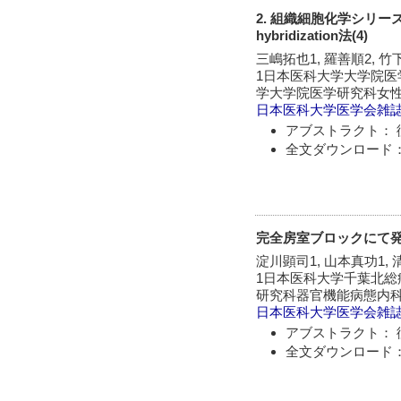
2. 組織細胞化学シリー
hybridization法(4)
三嶋拓也1, 羅善順2, 竹
1日本医科大学大学院医
学大学院医学研究科女
日本医科大学医学会雑
アブストラクト： 
全文ダウンロード：
完全房室ブロックにて発
淀川顕司1, 山本真功1, 
1日本医科大学千葉北総
研究科器官機能病態内
日本医科大学医学会雑
アブストラクト： 
全文ダウンロード：