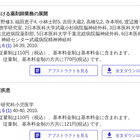
おける薬剤師業務の展開
藤野修3, 福田恵子4, 小林士郎5, 吉田大蔵2, 高橋弘2, 寺本明6, 渡辺雅
態学研究室, 2日本医科大学武蔵小杉病院脳神経外科, 3日本医科大
葉北総病院薬剤部, 5日本医科大学千葉北総病院脳神経外科, 6日本
神・神経センター武蔵病院精神神経科
誌
6 (1)
34-39, 2010.
従量制は110円（税込）、基本料金制は基本料金に含まれます。
 従量制、基本料金制の方共に770円(税込) です。
article
download
アブストラクトを見る
全文ダウンロー
症疾患
学研究科小児医学
誌
6 (1)
40-40, 2010.
従量制は110円（税込）、基本料金制は基本料金に含まれます。
 従量制、基本料金制の方共に121円(税込) です。
article
download
アブストラクトを見る
全文ダウンロー