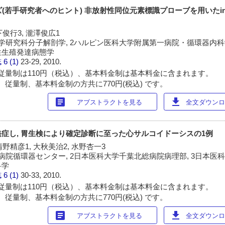
ズ(若手研究者へのヒント) 非放射性同位元素標識プローブを用いたin s
下俊行3, 瀧澤俊広1
学研究科分子解剖学, 2ハルピン医科大学附属第一病院・循環器内科学
性生殖発達病態学
誌
6 (1)
23-29, 2010.
従量制は110円（税込）、基本料金制は基本料金に含まれます。
 従量制、基本料金制の方共に770円(税込) です。
article
download
アブストラクトを見る
全文ダウンロー
症し, 胃生検により確定診断に至った心サルコイドーシスの1例
清野精彦1, 大秋美治2, 水野杏一3
病院循環器センター, 2日本医科大学千葉北総病院病理部, 3日本医
科学
誌
6 (1)
30-33, 2010.
従量制は110円（税込）、基本料金制は基本料金に含まれます。
 従量制、基本料金制の方共に770円(税込) です。
article
download
アブストラクトを見る
全文ダウンロー