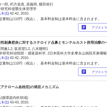
雄一郎, 朽方規喜, 原義明, 横田裕行
学研究科侵襲生体管理学
誌
6 (1)
42-42, 2010.
従量制は110円（税込）、基本料金制は基本料金に含まれます。
article
アブスト
慢性副鼻腔炎に対するステロイド点鼻とモンテルカスト併用治療の
間薫1,2, 荻原望1,2, 八木聰明1
学研究科頭頸部・感覚器科学, 2日本医科大学多摩永山病院耳鼻咽
誌
6 (1)
42-42, 2010.
従量制は110円（税込）、基本料金制は基本料金に含まれます。
article
アブスト
疾患(アテローム血栓症)の発症メカニズム
(循環器内科領域)
誌
6 (1)
43-43, 2010.