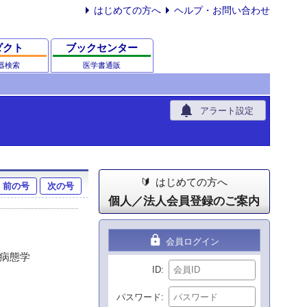
はじめての方へ
ヘルプ・お問い合わせ
ダクト
ブックセンター
器検索
医学書通販
notifications
アラート設定
はじめての方へ
前の号
次の号
個人／法人会員登録のご案内
lock
会員ログイン
達病態学
ID
パスワード