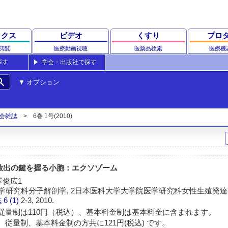
ックス
ビデオ
くすり
プロ
閲覧
医療動画視聴
医薬品検索
医療機
探す
学会・出版社で探す
rch
オプション
会雑誌
6巻 1号(2010)
放出の鍵を握る小胞：エクソゾーム
澤俊広1
学研究科分子解剖学, 2日本医科大学大学院医学研究科女性生殖発
誌
6 (1)
2-3, 2010.
従量制は110円（税込）、基本料金制は基本料金に含まれます。
 従量制、基本料金制の方共に121円(税込) です。