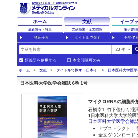
ホーム
文献
イーブ
最新情報・特集
文献検索・全文閲覧
電子書籍
詳細検索
タイトルで探す
分野で
sea
類義語を使用する
本文閲覧可のみ
ホーム
文献
タイトルで探す（日本-）
日本医科大学医学
日本医科大学医学会雑誌 6巻 1号
マイクロRNAの細胞外
石橋宰1, 竹下俊行2, 瀧
1日本医科大学大学院医
日本医科大学医学会雑
アブストラクト： 
全文ダウンロード：