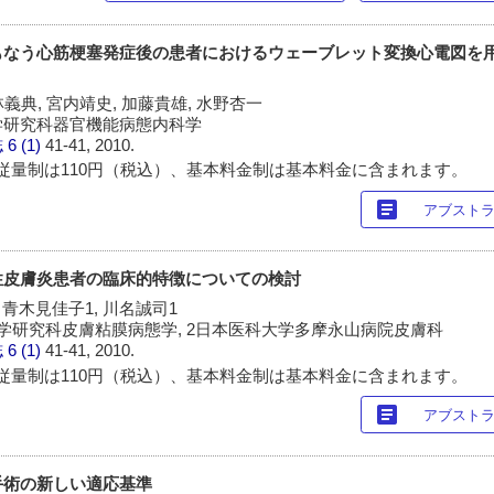
もなう心筋梗塞発症後の患者におけるウェーブレット変換心電図を
林義典, 宮内靖史, 加藤貴雄, 水野杏一
学研究科器官機能病態内科学
誌
6 (1)
41-41, 2010.
従量制は110円（税込）、基本料金制は基本料金に含まれます。
article
アブスト
性皮膚炎患者の臨床的特徴についての検討
, 青木見佳子1, 川名誠司1
学研究科皮膚粘膜病態学, 2日本医科大学多摩永山病院皮膚科
誌
6 (1)
41-41, 2010.
従量制は110円（税込）、基本料金制は基本料金に含まれます。
article
アブスト
手術の新しい適応基準