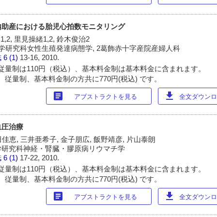
内助産における胎児心拍数モニタリング
,2, 里見操緒1,2, 鈴木俊治2
学研究科女性生殖発達病態学, 2葛飾赤十字産院産婦人科
誌
6 (1)
13-16, 2010.
従量制は110円（税込）、基本料金制は基本料金に含まれます。
 従量制、基本料金制の方共に770円(税込) です。
article
download
アブストラクトを見る
全文ダウンロー
血圧治療
田佳恵, 三井亜希子, 金子朋広, 飯野靖彦, 片山泰朗
学研究科神経・腎臓・膠原病リウマチ学
誌
6 (1)
17-22, 2010.
従量制は110円（税込）、基本料金制は基本料金に含まれます。
 従量制、基本料金制の方共に770円(税込) です。
article
download
アブストラクトを見る
全文ダウンロー