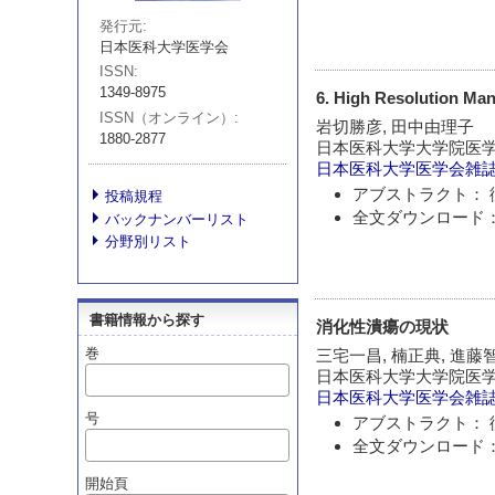
発行元
日本医科大学医学会
ISSN
1349-8975
6. High Resolut
ISSN（オンライン）
岩切勝彦, 田中由理子
1880-2877
日本医科大学大学院医
日本医科大学医学会雑
アブストラクト： 
投稿規程
全文ダウンロード：
バックナンバーリスト
分野別リスト
書籍情報から探す
消化性潰瘍の現状
巻
三宅一昌, 楠正典, 進藤
日本医科大学大学院医
日本医科大学医学会雑
号
アブストラクト： 
全文ダウンロード：
開始頁