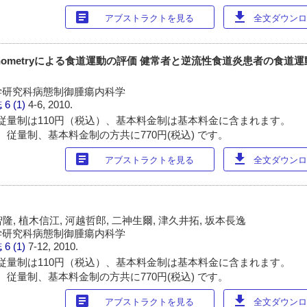
article
download
アブストラクトを見る
全文ダウンロー
ion Manometryによる食道運動の評価 健常者と逆流性食道炎患者の食道運動
学研究科病態制御腫瘍内科学
誌
6 (1)
4-6, 2010.
従量制は110円（税込）、基本料金制は基本料金に含まれます。
 従量制、基本料金制の方共に770円(税込) です。
article
download
アブストラクトを見る
全文ダウンロー
智隆, 植木信江, 河越哲郎, 二神生爾, 津久井拓, 坂本長逸
学研究科病態制御腫瘍内科学
誌
6 (1)
7-12, 2010.
従量制は110円（税込）、基本料金制は基本料金に含まれます。
 従量制、基本料金制の方共に770円(税込) です。
article
download
アブストラクトを見る
全文ダウンロー