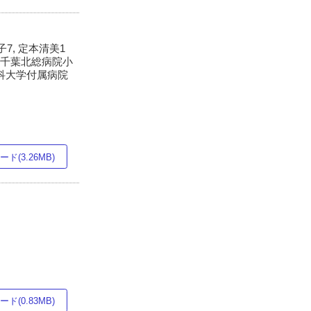
子7, 定本清美1
学千葉北総病院小
医科大学付属病院
ド(3.26MB)
ド(0.83MB)