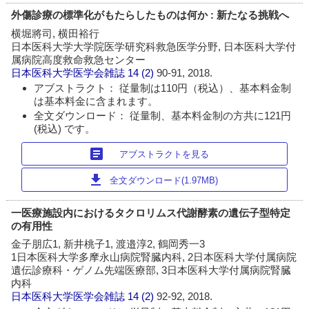
外傷診療の標準化がもたらしたものは何か : 新たなる挑戦へ
横堀將司, 横田裕行
日本医科大学大学院医学研究科救急医学分野, 日本医科大学付
属病院高度救命救急センター
日本医科大学医学会雑誌
14 (2)
90-91, 2018.
アブストラクト： 従量制は110円（税込）、基本料金制
は基本料金に含まれます。
全文ダウンロード： 従量制、基本料金制の方共に121円
(税込) です。
article
アブストラクトを見る
download
全文ダウンロード(1.97MB)
一医療施設内におけるタクロリムス代謝酵素の遺伝子型特定
の有用性
金子朋広1, 新井桃子1, 渡邉淳2, 鶴岡秀一3
1日本医科大学多摩永山病院腎臓内科, 2日本医科大学付属病院
遺伝診療科・ゲノム先端医療部, 3日本医科大学付属病院腎臓
内科
日本医科大学医学会雑誌
14 (2)
92-92, 2018.