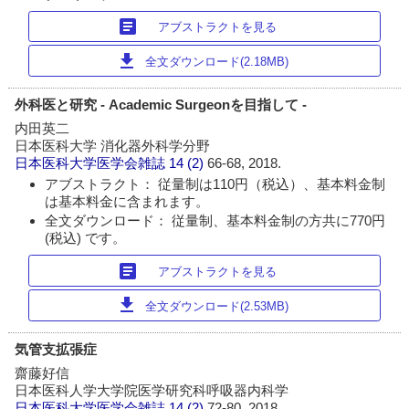
article
アブストラクトを見る
download
全文ダウンロード(2.18MB)
外科医と研究 - Academic Surgeonを目指して -
内田英二
日本医科大学 消化器外科学分野
日本医科大学医学会雑誌
14 (2)
66-68, 2018.
アブストラクト： 従量制は110円（税込）、基本料金制
は基本料金に含まれます。
全文ダウンロード： 従量制、基本料金制の方共に770円
(税込) です。
article
アブストラクトを見る
download
全文ダウンロード(2.53MB)
気管支拡張症
齋藤好信
日本医科人学大学院医学研究科呼吸器内科学
日本医科大学医学会雑誌
14 (2)
72-80, 2018.