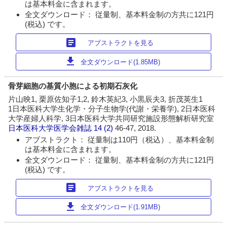
は基本料金に含まれます。
全文ダウンロード： 従量制、基本料金制の方共に121円
(税込) です。
article
アブストラクトを見る
download
全文ダウンロード(1.85MB)
骨芽細胞の基質小胞による初期石灰化
片山映1, 栗原佐知子1,2, 鈴木英紀3, 小黒辰夫3, 折茂英生1
1日本医科大学生化学・分子生物学(代謝・栄養学), 2日本医科
大学産婦人科学, 3日本医科大学共同研究施設形態解析研究室
日本医科大学医学会雑誌
14 (2)
46-47, 2018.
アブストラクト： 従量制は110円（税込）、基本料金制
は基本料金に含まれます。
全文ダウンロード： 従量制、基本料金制の方共に121円
(税込) です。
article
アブストラクトを見る
download
全文ダウンロード(1.91MB)