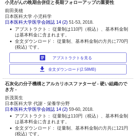
小児がんの晩期合併症と長期フォローアップの重要性
前田美穂
日本医科大学 小児科学
日本医科大学医学会雑誌
14 (2)
51-53, 2018.
アブストラクト： 従量制は110円（税込）、基本料金制
は基本料金に含まれます。
全文ダウンロード： 従量制、基本料金制の方共に770円
(税込) です。
article
アブストラクトを見る
download
全文ダウンロード(2.58MB)
石灰化の分子機構とアルカリホスファターゼ - 硬い組織ので
き方 -
折茂英生
日本医科大学 代謝・栄養学分野
日本医科大学医学会雑誌
14 (2)
59-60, 2018.
アブストラクト： 従量制は110円（税込）、基本料金制
は基本料金に含まれます。
全文ダウンロード： 従量制、基本料金制の方共に121円
(税込) です。