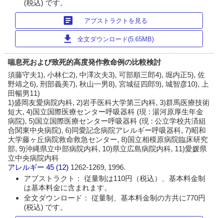
(税込) です。
article
アブストラクトを見る
download
全文ダウンロード(5.65MB)
喘息死および致死的高度発作救命例の比較検討
須藤守夫1), 小林仁2), 中澤次夫3), 可部順三郎4), 堀内正5), 佐
野靖之6), 刑部義美7), 秋山一男8), 宮城征四郎9), 城智彦10), 上
田暢男11)
1)盛岡友愛病院内科, 2)岩手医科大学第三内科, 3)群馬医療技術
短大, 4)国立国際医療センター呼吸器科 (現 : 湯河原厚生年金
病院), 5)国立国際医療センター呼吸器科 (現 : 公立学校共済組
合関東中央病院), 6)同愛記念病院アレルギー呼吸器科, 7)昭和
大学藤ヶ丘病院救命救急センター, 8)国立相模原病院臨床研究
部, 9)沖縄県立中部病院内科, 10)県立広島病院内科, 11)愛媛県
立中央病院内科
アレルギー
45 (12)
1262-1269, 1996.
アブストラクト： 従量制は110円（税込）、基本料金制
は基本料金に含まれます。
全文ダウンロード： 従量制、基本料金制の方共に770円
(税込) です。