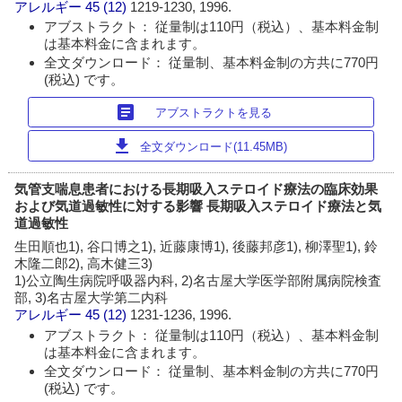
アレルギー
45 (12)
1219-1230, 1996.
アブストラクト： 従量制は110円（税込）、基本料金制
は基本料金に含まれます。
全文ダウンロード： 従量制、基本料金制の方共に770円
(税込) です。
article
アブストラクトを見る
download
全文ダウンロード(11.45MB)
気管支喘息患者における長期吸入ステロイド療法の臨床効果
および気道過敏性に対する影響 長期吸入ステロイド療法と気
道過敏性
生田順也1), 谷口博之1), 近藤康博1), 後藤邦彦1), 柳澤聖1), 鈴
木隆二郎2), 高木健三3)
1)公立陶生病院呼吸器内科, 2)名古屋大学医学部附属病院検査
部, 3)名古屋大学第二内科
アレルギー
45 (12)
1231-1236, 1996.
アブストラクト： 従量制は110円（税込）、基本料金制
は基本料金に含まれます。
全文ダウンロード： 従量制、基本料金制の方共に770円
(税込) です。