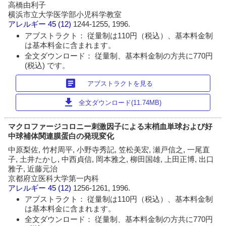
高橋由利子
横浜市立大学医学部小児科学教室
アレルギー
45 (12)
1244-1255, 1996.
アブストラクト： 従量制は110円（税込）、基本料金制
は基本料金に含まれます。
全文ダウンロード： 従量制、基本料金制の方共に770円
(税込) です。
article
アブストラクトを見る
download
全文ダウンロード(11.74MB)
マクロファージコロニー刺激因子による末梢血単球および好
中球補体関連膜蛋白の発現変化
中原梨佐, 竹村周平, 小野寺秀記, 笠松美宏, 瀬戸信之, 一尾直
子, 土井たかし, 中西貞信, 岡本雅之, 柳田国雄, 上田正博, 出口
雅子, 近藤元治
京都府立医科大学第一内科
アレルギー
45 (12)
1256-1261, 1996.
アブストラクト： 従量制は110円（税込）、基本料金制
は基本料金に含まれます。
全文ダウンロード： 従量制、基本料金制の方共に770円