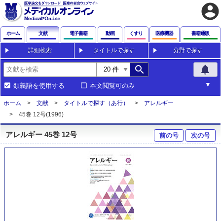
account_circle
ホーム
文献
電子書籍
動画
くすり
医療機器
書籍通販
詳細検索
タイトルで探す
分野で探す
search
notifications
類義語を使用する
本文閲覧可のみ
ホーム
文献
タイトルで探す（あ行）
アレルギー
45巻 12号(1996)
アレルギー 45巻 12号
前の号
次の号