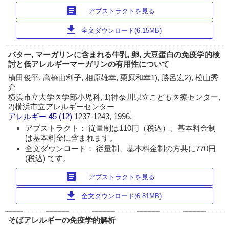
article
アブストラクトを見る
download
全文ダウンロード(6.15MB)
バター, マーガリンに含まれる牛乳, 卵, 大豆蛋白の免疫学的検
討と低アレルギーマーガリンの有用性について
横田俊平, 高橋由利子, 相原雄幸, 栗原和幸1), 勝呂宏2), 松山秀
介
横浜市立大学医学部小児科, 1)神奈川県立こども医療センター,
2)横浜市立アレルギーセンター
アレルギー
45 (12)
1237-1243, 1996.
アブストラクト： 従量制は110円（税込）、基本料金制
は基本料金に含まれます。
全文ダウンロード： 従量制、基本料金制の方共に770円
(税込) です。
article
アブストラクトを見る
download
全文ダウンロード(6.81MB)
そばアレルギーの免疫学的解析