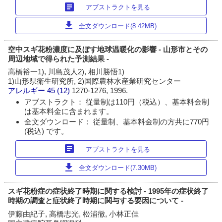
article
アブストラクトを見る
download
全文ダウンロード(8.42MB)
空中スギ花粉濃度に及ぼす地球温暖化の影響 - 山形市とその
周辺地域で得られた予測結果 -
高橋裕一1), 川島茂人2), 相川勝悟1)
1)山形県衛生研究所, 2)国際農林水産業研究センター
アレルギー
45 (12)
1270-1276, 1996.
アブストラクト： 従量制は110円（税込）、基本料金制
は基本料金に含まれます。
全文ダウンロード： 従量制、基本料金制の方共に770円
(税込) です。
article
アブストラクトを見る
download
全文ダウンロード(7.30MB)
スギ花粉症の症状終了時期に関する検討 - 1995年の症状終了
時期の調査と症状終了時期に関与する要因について -
伊藤由紀子, 高橋志光, 松浦徹, 小林正佳