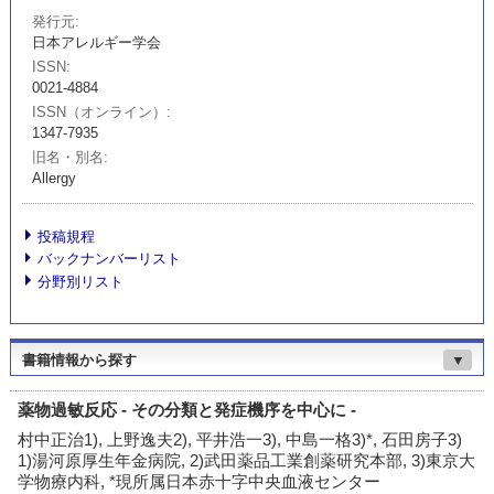
発行元
日本アレルギー学会
ISSN
0021-4884
ISSN（オンライン）
1347-7935
旧名・別名
Allergy
投稿規程
バックナンバーリスト
分野別リスト
書籍情報から探す
▼
薬物過敏反応 - その分類と発症機序を中心に -
村中正治1), 上野逸夫2), 平井浩一3), 中島一格3)*, 石田房子3)
1)湯河原厚生年金病院, 2)武田薬品工業創薬研究本部, 3)東京大
学物療内科, *現所属日本赤十字中央血液センター