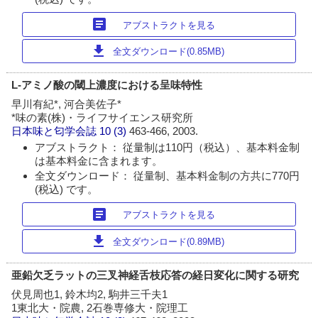
article
アブストラクトを見る
download
全文ダウンロード(0.85MB)
L-アミノ酸の閾上濃度における呈味特性
早川有紀*, 河合美佐子*
*味の素(株)・ライフサイエンス研究所
日本味と匂学会誌
10 (3)
463-466, 2003.
アブストラクト： 従量制は110円（税込）、基本料金制
は基本料金に含まれます。
全文ダウンロード： 従量制、基本料金制の方共に770円
(税込) です。
article
アブストラクトを見る
download
全文ダウンロード(0.89MB)
亜鉛欠乏ラットの三叉神経舌枝応答の経日変化に関する研究
伏見周也1, 鈴木均2, 駒井三千夫1
1東北大・院農, 2石巻専修大・院理工