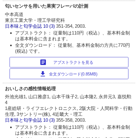
匂いセンサを用いた果実フレーバの計測
中本高道
東京工業大学・理工学研究科
日本味と匂学会誌
10 (3)
351-354, 2003.
アブストラクト： 従量制は110円（税込）、基本料金制
は基本料金に含まれます。
全文ダウンロード： 従量制、基本料金制の方共に770円
(税込) です。
article
アブストラクトを見る
download
全文ダウンロード(0.85MB)
おいしさの感性情報処理
外池光雄1, 山口雅彦1, 山本千珠子2, 山本隆2, 永井元3, 嘉悦勲
4
1産総研・ライフエレクトロニクス, 2阪大院・人間科学・行動
生理, 3サントリー(株), 4近畿大・理工
日本味と匂学会誌
10 (3)
355-358, 2003.
アブストラクト： 従量制は110円（税込）、基本料金制
は基本料金に含まれます。