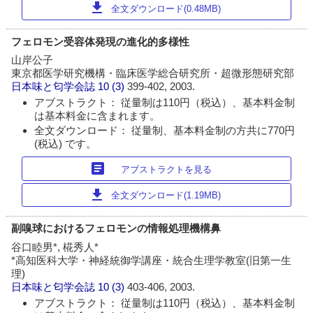
download
全文ダウンロード(0.48MB)
フェロモン受容体発現の進化的多様性
山岸公子
東京都医学研究機構・臨床医学総合研究所・超微形態研究部
日本味と匂学会誌
10 (3)
399-402, 2003.
アブストラクト： 従量制は110円（税込）、基本料金制
は基本料金に含まれます。
全文ダウンロード： 従量制、基本料金制の方共に770円
(税込) です。
article
アブストラクトを見る
download
全文ダウンロード(1.19MB)
副嗅球におけるフェロモンの情報処理機構鼻
谷口睦男*, 椛秀人*
*高知医科大学・神経統御学講座・統合生理学教室(旧第一生
理)
日本味と匂学会誌
10 (3)
403-406, 2003.
アブストラクト： 従量制は110円（税込）、基本料金制