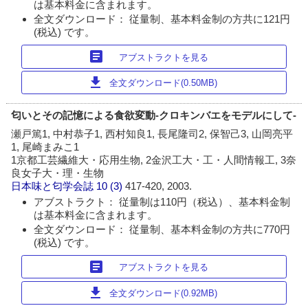
は基本料金に含まれます。
全文ダウンロード： 従量制、基本料金制の方共に121円
(税込) です。
article
アブストラクトを見る
download
全文ダウンロード(0.50MB)
匂いとその記憶による食欲変動-クロキンバエをモデルにして-
瀬戸篤1, 中村恭子1, 西村知良1, 長尾隆司2, 保智己3, 山岡亮平
1, 尾崎まみこ1
1京都工芸繊維大・応用生物, 2金沢工大・工・人間情報工, 3奈
良女子大・理・生物
日本味と匂学会誌
10 (3)
417-420, 2003.
アブストラクト： 従量制は110円（税込）、基本料金制
は基本料金に含まれます。
全文ダウンロード： 従量制、基本料金制の方共に770円
(税込) です。
article
アブストラクトを見る
download
全文ダウンロード(0.92MB)