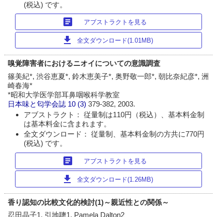
(税込) です。
article
アブストラクトを見る
download
全文ダウンロード(1.01MB)
嗅覚障害者におけるニオイについての意識調査
篠美紀*, 渋谷恵夏*, 鈴木恵美子*, 奥野敬一郎*, 朝比奈紀彦*, 洲
崎春海*
*昭和大学医学部耳鼻咽喉科学教室
日本味と匂学会誌
10 (3)
379-382, 2003.
アブストラクト： 従量制は110円（税込）、基本料金制
は基本料金に含まれます。
全文ダウンロード： 従量制、基本料金制の方共に770円
(税込) です。
article
アブストラクトを見る
download
全文ダウンロード(1.26MB)
香り認知の比較文化的検討(1)～親近性との関係～
忍田晶子1, 引地聰1, Pamela Dalton2