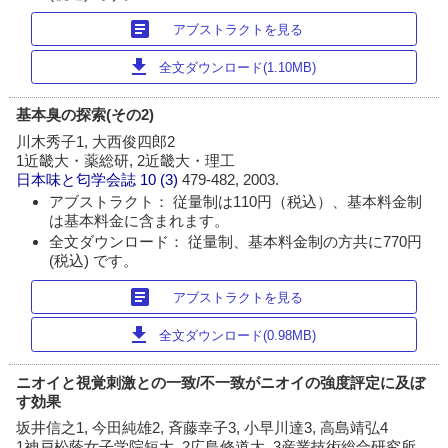
article
アブストラクトを見る
download
全文ダウンロード(1.10MB)
基本臭の探索(その2)
川木秀子1, 大西俊四郎2
1近畿大・薬総研, 2近畿大・理工
日本味と匂学会誌
10 (3)
479-482, 2003.
アブストラクト： 従量制は110円（税込）、基本料金制
は基本料金に含まれます。
全文ダウンロード： 従量制、基本料金制の方共に770円
(税込) です。
article
アブストラクトを見る
download
全文ダウンロード(0.98MB)
ニオイと視覚刺激との一致/不一致がニオイの強度評定に及ぼ
す効果
坂井信之1, 今田純雄2, 斉藤幸子3, 小早川達3, 高島靖弘4
1神戸松蔭女子学院短大, 2広島修道大, 3産業技術総合研究所,