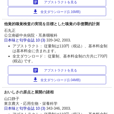
article
アブストラクトを見る
download
全文ダウンロード(1.16MB)
他覚的嗅覚検査の実現を目標とした嗅覚の非侵襲的計測
石丸正
公立南砺中央病院・耳鼻咽喉科
日本味と匂学会誌
10 (3)
339-342, 2003.
アブストラクト： 従量制は110円（税込）、基本料金制
は基本料金に含まれます。
全文ダウンロード： 従量制、基本料金制の方共に770円
(税込) です。
article
アブストラクトを見る
download
全文ダウンロード(1.04MB)
おいしさの原点と展開の諸相
山口静子
東京農大・応用生物・栄養科学
日本味と匂学会誌
10 (3)
343-346, 2003.