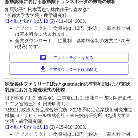
脂肪認識における脂肪酸トランスポータの機能の解析
相馬顕子*, 松本晋也*, 林由佳子*, 森友彦*
*京都大学大学院・農学研究科
日本味と匂学会誌
10 (3)
411-414, 2003.
アブストラクト： 従量制は110円（税込）、基本料金制
は基本料金に含まれます。
全文ダウンロード： 従量制、基本料金制の方共に770円
(税込) です。
article
アブストラクトを見る
download
全文ダウンロード(1.05MB)
味受容体ファミリーT1Rsとgustducinの有郭乳頭および茸状
乳頭における発現様式の比較
日下部裕子1, 2, 金美令1, 三浦裕仁1, 2, 進藤洋一郎3, 岡野正代
1, 二ノ宮裕三2, 4, 日野明寛1, 2
1独立行政法人食品総合研究所, 2生物系特定産業技術研究推進
機構, 3アサヒビール株式会社・未来技術研究所, 4九州大学大
学院・歯学研究院
日本味と匂学会誌
10 (3)
415-416, 2003.
アブストラクト： 従量制は110円（税込）、基本料金制