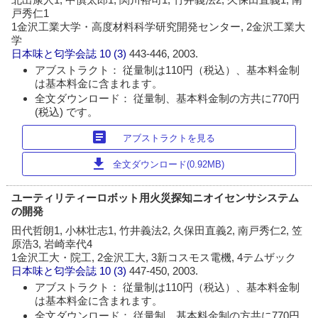
戸秀仁1
1金沢工業大学・高度材料科学研究開発センター, 2金沢工業大
学
日本味と匂学会誌
10 (3)
443-446, 2003.
アブストラクト： 従量制は110円（税込）、基本料金制
は基本料金に含まれます。
全文ダウンロード： 従量制、基本料金制の方共に770円
(税込) です。
article
アブストラクトを見る
download
全文ダウンロード(0.92MB)
ユーティリティーロボット用火災探知ニオイセンサシステム
の開発
田代哲朗1, 小林壮志1, 竹井義法2, 久保田直義2, 南戸秀仁2, 笠
原浩3, 岩崎幸代4
1金沢工大・院工, 2金沢工大, 3新コスモス電機, 4テムザック
日本味と匂学会誌
10 (3)
447-450, 2003.
アブストラクト： 従量制は110円（税込）、基本料金制
は基本料金に含まれます。
全文ダウンロード： 従量制、基本料金制の方共に770円