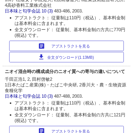
4高砂香料工業株式会社
日本味と匂学会誌
10 (3)
483-486, 2003.
アブストラクト： 従量制は110円（税込）、基本料金制
は基本料金に含まれます。
全文ダウンロード： 従量制、基本料金制の方共に770円
(税込) です。
article
アブストラクトを見る
download
全文ダウンロード(1.13MB)
ニオイ混合時の構成成分のニオイ質への寄与の違いについて
千田正浩1, 2, 田村啓敏2
1日本たばこ産業(株)・たばこ中央研, 2香川大・農・生物資源
食糧化学
日本味と匂学会誌
10 (3)
487-488, 2003.
アブストラクト： 従量制は110円（税込）、基本料金制
は基本料金に含まれます。
全文ダウンロード： 従量制、基本料金制の方共に121円
(税込) です。
article
アブストラクトを見る