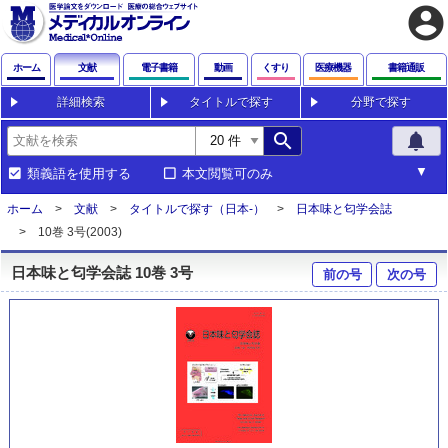
account_circle
ホーム
文献
電子書籍
動画
くすり
医療機器
書籍通販
詳細検索
タイトルで探す
分野で探す
search
notifications
類義語を使用する
本文閲覧可のみ
ホーム
文献
タイトルで探す（日本-）
日本味と匂学会誌
10巻 3号(2003)
日本味と匂学会誌 10巻 3号
前の号
次の号