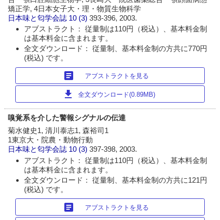
矯正学, 4日本女子大・理・物質生物科学
日本味と匂学会誌
10 (3)
393-396, 2003.
アブストラクト： 従量制は110円（税込）、基本料金制
は基本料金に含まれます。
全文ダウンロード： 従量制、基本料金制の方共に770円
(税込) です。
article
アブストラクトを見る
download
全文ダウンロード(0.89MB)
嗅覚系を介した警報シグナルの伝達
菊水健史1, 清川泰志1, 森裕司1
1東京大・院農・動物行動
日本味と匂学会誌
10 (3)
397-398, 2003.
アブストラクト： 従量制は110円（税込）、基本料金制
は基本料金に含まれます。
全文ダウンロード： 従量制、基本料金制の方共に121円
(税込) です。
article
アブストラクトを見る