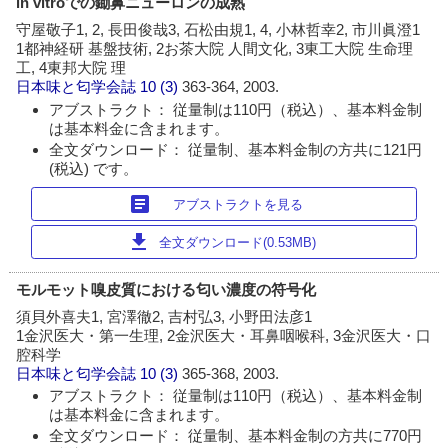
in vitroでの鋤鼻ニューロンの成熟
守屋敬子1, 2, 長田俊哉3, 石松由規1, 4, 小林哲幸2, 市川眞澄1
1都神経研 基盤技術, 2お茶大院 人間文化, 3東工大院 生命理
工, 4東邦大院 理
日本味と匂学会誌
10 (3)
363-364, 2003.
アブストラクト： 従量制は110円（税込）、基本料金制
は基本料金に含まれます。
全文ダウンロード： 従量制、基本料金制の方共に121円
(税込) です。
article
アブストラクトを見る
download
全文ダウンロード(0.53MB)
モルモット嗅皮質における匂い濃度の符号化
須貝外喜夫1, 宮澤徹2, 吉村弘3, 小野田法彦1
1金沢医大・第一生理, 2金沢医大・耳鼻咽喉科, 3金沢医大・口
腔科学
日本味と匂学会誌
10 (3)
365-368, 2003.
アブストラクト： 従量制は110円（税込）、基本料金制
は基本料金に含まれます。
全文ダウンロード： 従量制、基本料金制の方共に770円