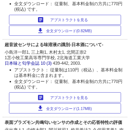
全文ダウンロード： 従量制、基本料金制の方共に770円
(税込) です。
article
アブストラクトを見る
download
全文ダウンロード(0.82MB)
超音波センサによる味溶液の識別-日本酒について-
小島洋一郎1, 三上剛1, 木村太1, 北間正崇2
1苫小牧工業高等専門学校, 2北海道工業大学
日本味と匂学会誌
10 (3)
439-442, 2003.
アブストラクト： 従量制は110円（税込）、基本料金制
は基本料金に含まれます。
全文ダウンロード： 従量制、基本料金制の方共に770円
(税込) です。
article
アブストラクトを見る
download
全文ダウンロード(1.17MB)
表面プラズモン共鳴匂いセンサの作成とその応答特性の評価
北出康人1, 中慎太郎1, 関川裕司1, 竹井義法2, 久保田直義1, 南