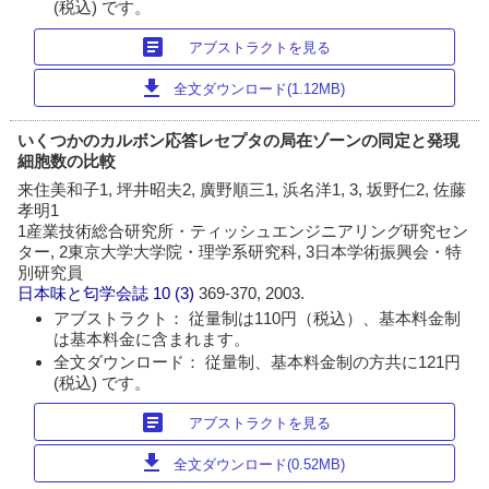
(税込) です。
article
アブストラクトを見る
download
全文ダウンロード(1.12MB)
いくつかのカルボン応答レセプタの局在ゾーンの同定と発現
細胞数の比較
来住美和子1, 坪井昭夫2, 廣野順三1, 浜名洋1, 3, 坂野仁2, 佐藤
孝明1
1産業技術総合研究所・ティッシュエンジニアリング研究セン
ター, 2東京大学大学院・理学系研究科, 3日本学術振興会・特
別研究員
日本味と匂学会誌
10 (3)
369-370, 2003.
アブストラクト： 従量制は110円（税込）、基本料金制
は基本料金に含まれます。
全文ダウンロード： 従量制、基本料金制の方共に121円
(税込) です。
article
アブストラクトを見る
download
全文ダウンロード(0.52MB)