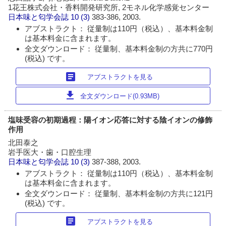
1花王株式会社・香料開発研究所, 2モネル化学感覚センター
日本味と匂学会誌
10 (3)
383-386, 2003.
アブストラクト： 従量制は110円（税込）、基本料金制
は基本料金に含まれます。
全文ダウンロード： 従量制、基本料金制の方共に770円
(税込) です。
article
アブストラクトを見る
download
全文ダウンロード(0.93MB)
塩味受容の初期過程：陽イオン応答に対する陰イオンの修飾
作用
北田泰之
岩手医大・歯・口腔生理
日本味と匂学会誌
10 (3)
387-388, 2003.
アブストラクト： 従量制は110円（税込）、基本料金制
は基本料金に含まれます。
全文ダウンロード： 従量制、基本料金制の方共に121円
(税込) です。
article
アブストラクトを見る