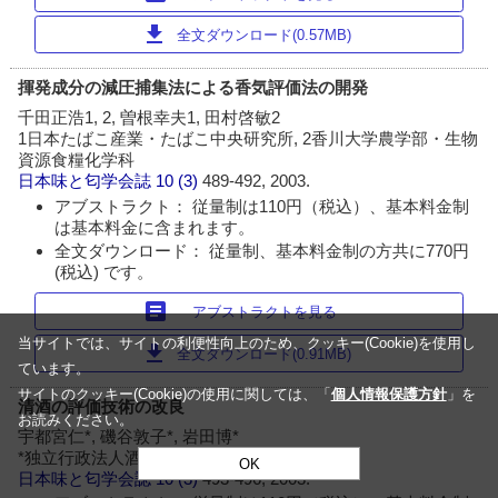
download
全文ダウンロード(0.57MB)
揮発成分の減圧捕集法による香気評価法の開発
千田正浩1, 2, 曽根幸夫1, 田村啓敏2
1日本たばこ産業・たばこ中央研究所, 2香川大学農学部・生物
資源食糧化学科
日本味と匂学会誌
10 (3)
489-492, 2003.
アブストラクト： 従量制は110円（税込）、基本料金制
は基本料金に含まれます。
全文ダウンロード： 従量制、基本料金制の方共に770円
(税込) です。
article
アブストラクトを見る
当サイトでは、サイトの利便性向上のため、クッキー(Cookie)を使用し
download
全文ダウンロード(0.91MB)
ています。
サイトのクッキー(Cookie)の使用に関しては、「
個人情報保護方針
」を
清酒の評価技術の改良
お読みください。
宇都宮仁*, 磯谷敦子*, 岩田博*
*独立行政法人酒類総合研究所
OK
日本味と匂学会誌
10 (3)
493-496, 2003.