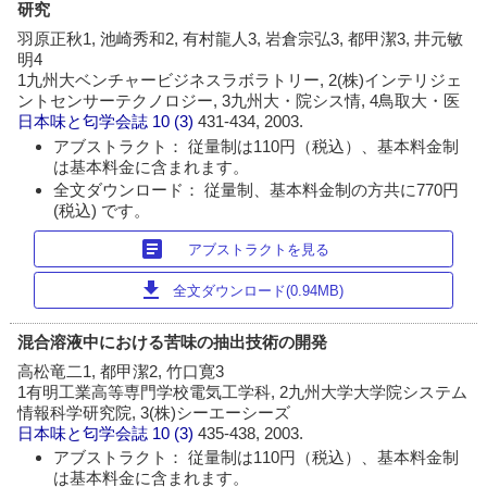
研究
羽原正秋1, 池崎秀和2, 有村龍人3, 岩倉宗弘3, 都甲潔3, 井元敏
明4
1九州大ベンチャービジネスラボラトリー, 2(株)インテリジェ
ントセンサーテクノロジー, 3九州大・院シス情, 4鳥取大・医
日本味と匂学会誌
10 (3)
431-434, 2003.
アブストラクト： 従量制は110円（税込）、基本料金制
は基本料金に含まれます。
全文ダウンロード： 従量制、基本料金制の方共に770円
(税込) です。
article
アブストラクトを見る
download
全文ダウンロード(0.94MB)
混合溶液中における苦味の抽出技術の開発
高松竜二1, 都甲潔2, 竹口寛3
1有明工業高等専門学校電気工学科, 2九州大学大学院システム
情報科学研究院, 3(株)シーエーシーズ
日本味と匂学会誌
10 (3)
435-438, 2003.
アブストラクト： 従量制は110円（税込）、基本料金制
は基本料金に含まれます。