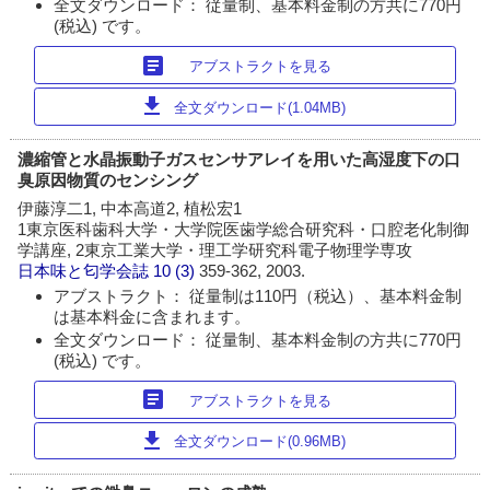
全文ダウンロード： 従量制、基本料金制の方共に770円
(税込) です。
article
アブストラクトを見る
download
全文ダウンロード(1.04MB)
濃縮管と水晶振動子ガスセンサアレイを用いた高湿度下の口
臭原因物質のセンシング
伊藤淳二1, 中本高道2, 植松宏1
1東京医科歯科大学・大学院医歯学総合研究科・口腔老化制御
学講座, 2東京工業大学・理工学研究科電子物理学専攻
日本味と匂学会誌
10 (3)
359-362, 2003.
アブストラクト： 従量制は110円（税込）、基本料金制
は基本料金に含まれます。
全文ダウンロード： 従量制、基本料金制の方共に770円
(税込) です。
article
アブストラクトを見る
download
全文ダウンロード(0.96MB)