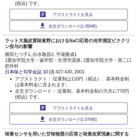
(税込) です。
article
アブストラクトを見る
download
全文ダウンロード(1.05MB)
ラット大脳皮質味覚野におけるNaCl応答の光学測定ビククリ
ン投与の影響
横田たつ子1, 白水敬昌2, 平場勝成1
1愛知学院大学・歯学部・生理学講座, 2愛知学院大学・第二口
腔外科
日本味と匂学会誌
10 (3)
427-430, 2003.
アブストラクト： 従量制は110円（税込）、基本料金制
は基本料金に含まれます。
全文ダウンロード： 従量制、基本料金制の方共に770円
(税込) です。
article
アブストラクトを見る
download
全文ダウンロード(1.07MB)
味覚センサを用いた甘味物質の応答と味覚改変現象に関する