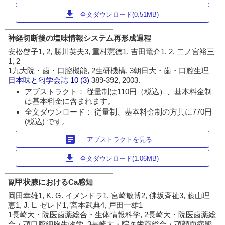
download
全文ダウンロード(0.51MB)
神経切断後の塩味情報システム再形成過程
安松啓子1, 2, 勝川英夫3, 重村憲徳1, 吉田竜介1, 2, 二ノ宮裕三
1, 2
1九大院・歯・口腔機能, 2生研機構, 3朝日大・歯・口腔生理
日本味と匂学会誌
10 (3)
389-392, 2003.
アブストラクト： 従量制は110円（税込）、基本料金制
は基本料金に含まれます。
全文ダウンロード： 従量制、基本料金制の方共に770円
(税込) です。
article
アブストラクトを見る
download
全文ダウンロード(1.06MB)
副甲状腺におけるCa感知
岡田幸雄1, K. G. イメンドラ1, 宮崎敏博2, 佛坂斉祉3, 藤山理
恵1, J. L. ゼレド1, 宮本武典4, 戸田一雄1
1長崎大・院医歯薬総合・生体情報科学, 2長崎大・院医歯薬総
合・顎口腔細胞生物学, 3長崎大・院医歯薬総合・顎顔面病態