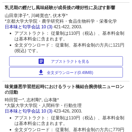
乳児期の鰹だし風味経験が成長後の嗜好性に及ぼす影響
山田章津子*, 川崎寛也*, 伏木亨*
*京都大学大学院・農学研究科・食品生物科学・栄養化学
日本味と匂学会誌
10 (3)
421-422, 2003.
アブストラクト： 従量制は110円（税込）、基本料金制
は基本料金に含まれます。
全文ダウンロード： 従量制、基本料金制の方共に121円
(税込) です。
article
アブストラクトを見る
download
全文ダウンロード(0.49MB)
味覚嫌悪学習想起時におけるラット橋結合腕傍核ニューロン
の活動
時田賢一*, 志村剛*, 山本隆*
*大阪大学大学院・人間科学・行動生理
日本味と匂学会誌
10 (3)
423-426, 2003.
アブストラクト： 従量制は110円（税込）、基本料金制
は基本料金に含まれます。
全文ダウンロード： 従量制、基本料金制の方共に770円