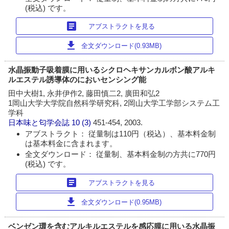
(税込) です。
article
アブストラクトを見る
download
全文ダウンロード(0.93MB)
水晶振動子吸着膜に用いるシクロヘキサンカルボン酸アルキ
ルエステル誘導体のにおいセンシング能
田中大樹1, 永井伊作2, 藤田慎二2, 廣田和弘2
1岡山大学大学院自然科学研究科, 2岡山大学工学部システム工
学科
日本味と匂学会誌
10 (3)
451-454, 2003.
アブストラクト： 従量制は110円（税込）、基本料金制
は基本料金に含まれます。
全文ダウンロード： 従量制、基本料金制の方共に770円
(税込) です。
article
アブストラクトを見る
download
全文ダウンロード(0.95MB)
ベンゼン環を含むアルキルエステルを感応膜に用いる水晶振