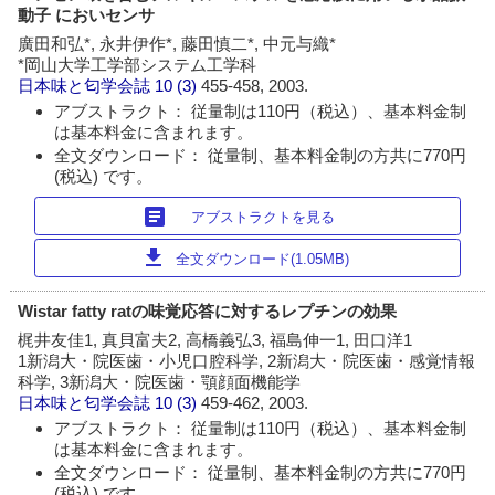
動子 においセンサ
廣田和弘*, 永井伊作*, 藤田慎二*, 中元与織*
*岡山大学工学部システム工学科
日本味と匂学会誌
10 (3)
455-458, 2003.
アブストラクト： 従量制は110円（税込）、基本料金制
は基本料金に含まれます。
全文ダウンロード： 従量制、基本料金制の方共に770円
(税込) です。
article
アブストラクトを見る
download
全文ダウンロード(1.05MB)
Wistar fatty ratの味覚応答に対するレプチンの効果
梶井友佳1, 真貝富夫2, 高橋義弘3, 福島伸一1, 田口洋1
1新潟大・院医歯・小児口腔科学, 2新潟大・院医歯・感覚情報
科学, 3新潟大・院医歯・顎顔面機能学
日本味と匂学会誌
10 (3)
459-462, 2003.
アブストラクト： 従量制は110円（税込）、基本料金制
は基本料金に含まれます。
全文ダウンロード： 従量制、基本料金制の方共に770円
(税込) です。