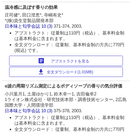
温冷感に及ぼす香りの効果
庄司健*, 田口澄恵*, 寺嶋有史*
*(株)資生堂製品開発本部
日本味と匂学会誌
10 (3)
371-374, 2003.
アブストラクト： 従量制は110円（税込）、基本料金制
は基本料金に含まれます。
全文ダウンロード： 従量制、基本料金制の方共に770円
(税込) です。
article
アブストラクトを見る
download
全文ダウンロード(1.01MB)
α波の周期リズム測定によるボディソープの香りの気分評価
小川葉月1, 土屋ゆかり1, 鈴木幸一1, 吉田倫幸2
1ライオン株式会社・研究技術本部・調香技術センター, 2広島
国際大学・人間環境学部
日本味と匂学会誌
10 (3)
375-378, 2003.
アブストラクト： 従量制は110円（税込）、基本料金制
は基本料金に含まれます。
全文ダウンロード： 従量制、基本料金制の方共に770円