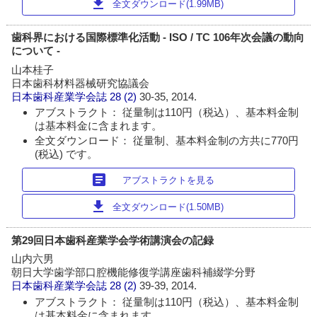
download
全文ダウンロード(1.99MB)
歯科界における国際標準化活動 - ISO / TC 106年次会議の動向
について -
山本桂子
日本歯科材料器械研究協議会
日本歯科産業学会誌
28 (2)
30-35, 2014.
アブストラクト： 従量制は110円（税込）、基本料金制
は基本料金に含まれます。
全文ダウンロード： 従量制、基本料金制の方共に770円
(税込) です。
article
アブストラクトを見る
download
全文ダウンロード(1.50MB)
第29回日本歯科産業学会学術講演会の記録
山内六男
朝日大学歯学部口腔機能修復学講座歯科補綴学分野
日本歯科産業学会誌
28 (2)
39-39, 2014.
アブストラクト： 従量制は110円（税込）、基本料金制
は基本料金に含まれます。