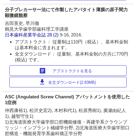
分子プレカーサー法にて作製したアパタイト薄膜の原子間力
顕微鏡観察
吉田英史, 早川徹
鶴見大学歯学部歯科理工学講座
日本歯科産業学会誌
28 (2)
9-16, 2014.
アブストラクト： 従量制は110円（税込）、基本料金制
は基本料金に含まれます。
全文ダウンロード： 従量制、基本料金制の方共に770円
(税込) です。
article
アブストラクトを見る
download
全文ダウンロード(2.83MB)
ASC (Angulated Screw Channel) アバットメントを使用した
1症例
仲西康裕1), 松沢史宏2), 木村和代1), 松原秀樹1), 廣瀬由紀人
1), 越智守生1)
1)北海道医療大学歯学部口腔機能修復・再建学系クラウンブ
リッジ・インプラント補綴学分野, 2)北海道医療大学歯学部口
腔構造・機能発育学系歯科矯正学分野