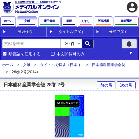
account_circle
ホーム
文献
電子書籍
動画
くすり
医療機器
書籍通販
詳細検索
タイトルで探す
分野で探す
search
notifications
類義語を使用する
本文閲覧可のみ
ホーム
文献
タイトルで探す（日本-）
日本歯科産業学会誌
28巻 2号(2014)
日本歯科産業学会誌 28巻 2号
前の号
次の号