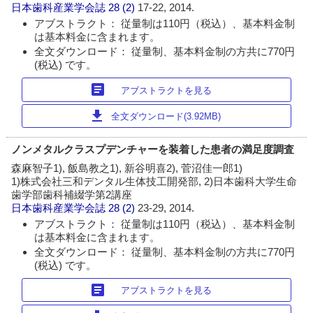
日本歯科産業学会誌
28 (2)
17-22, 2014.
アブストラクト： 従量制は110円（税込）、基本料金制
は基本料金に含まれます。
全文ダウンロード： 従量制、基本料金制の方共に770円
(税込) です。
article
アブストラクトを見る
download
全文ダウンロード(3.92MB)
ノンメタルクラスプデンチャーを装着した患者の満足度調査
森麻智子1), 飯島教之1), 新谷明喜2), 菅沼佳一郎1)
1)株式会社三和デンタル生体技工開発部, 2)日本歯科大学生命
歯学部歯科補綴学第2講座
日本歯科産業学会誌
28 (2)
23-29, 2014.
アブストラクト： 従量制は110円（税込）、基本料金制
は基本料金に含まれます。
全文ダウンロード： 従量制、基本料金制の方共に770円
(税込) です。
article
アブストラクトを見る