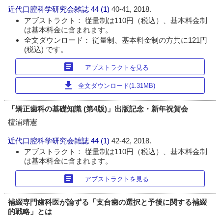
近代口腔科学研究会雑誌
44 (1)
40-41, 2018.
アブストラクト： 従量制は110円（税込）、基本料金制
は基本料金に含まれます。
全文ダウンロード： 従量制、基本料金制の方共に121円
(税込) です。
article
アブストラクトを見る
download
全文ダウンロード(1.31MB)
「矯正歯科の基礎知識 (第4版)」出版記念・新年祝賀会
檀浦靖憲
近代口腔科学研究会雑誌
44 (1)
42-42, 2018.
アブストラクト： 従量制は110円（税込）、基本料金制
は基本料金に含まれます。
article
アブストラクトを見る
補綴専門歯科医が論ずる「支台歯の選択と予後に関する補綴
的戦略」とは