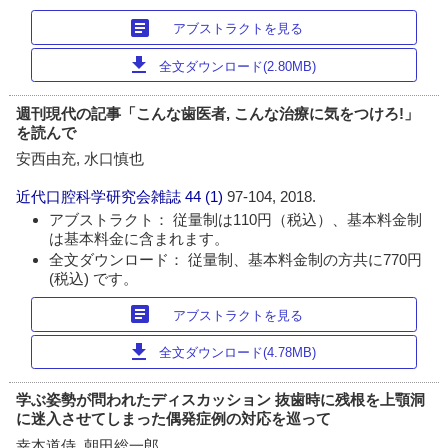
article
アブストラクトを見る
download
全文ダウンロード(2.80MB)
週刊現代の記事「こんな歯医者, こんな治療に気をつけろ!」
を読んで
安西由充, 水口慎也
近代口腔科学研究会雑誌
44 (1)
97-104, 2018.
アブストラクト： 従量制は110円（税込）、基本料金制
は基本料金に含まれます。
全文ダウンロード： 従量制、基本料金制の方共に770円
(税込) です。
article
アブストラクトを見る
download
全文ダウンロード(4.78MB)
学ぶ姿勢が問われたディスカッション 抜歯時に残根を上顎洞
に迷入させてしまった偶発症例の対応を巡って
幸本道侍, 朝田総一郎