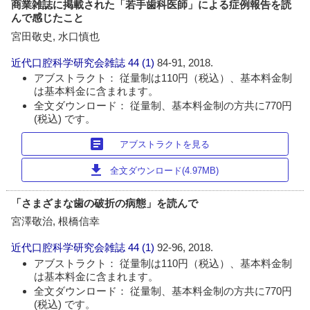
商業雑誌に掲載された「若手歯科医師」による症例報告を読
んで感じたこと
宮田敬史, 水口慎也
近代口腔科学研究会雑誌
44 (1)
84-91, 2018.
アブストラクト： 従量制は110円（税込）、基本料金制
は基本料金に含まれます。
全文ダウンロード： 従量制、基本料金制の方共に770円
(税込) です。
article
アブストラクトを見る
download
全文ダウンロード(4.97MB)
「さまざまな歯の破折の病態」を読んで
宮澤敬治, 根橋信幸
近代口腔科学研究会雑誌
44 (1)
92-96, 2018.
アブストラクト： 従量制は110円（税込）、基本料金制
は基本料金に含まれます。
全文ダウンロード： 従量制、基本料金制の方共に770円
(税込) です。