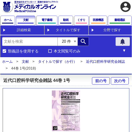
account_circle
ホーム
文献
電子書籍
動画
くすり
医療機器
書籍通販
詳細検索
タイトルで探す
分野で探す
search
notifications
類義語を使用する
本文閲覧可のみ
ホーム
文献
タイトルで探す（か行）
近代口腔科学研究会雑誌
44巻 1号(2018)
近代口腔科学研究会雑誌 44巻 1号
前の号
次の号