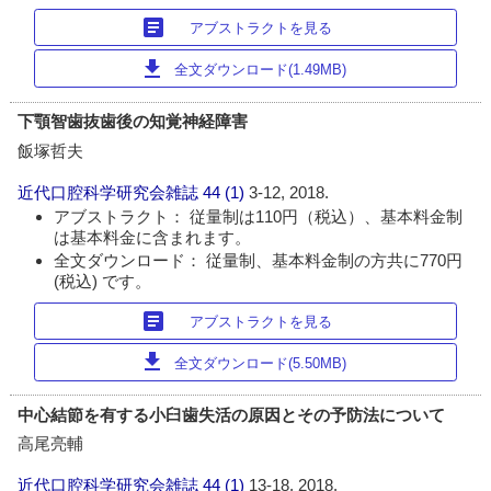
article
アブストラクトを見る
download
全文ダウンロード(1.49MB)
下顎智歯抜歯後の知覚神経障害
飯塚哲夫
近代口腔科学研究会雑誌
44 (1)
3-12, 2018.
アブストラクト： 従量制は110円（税込）、基本料金制
は基本料金に含まれます。
全文ダウンロード： 従量制、基本料金制の方共に770円
(税込) です。
article
アブストラクトを見る
download
全文ダウンロード(5.50MB)
中心結節を有する小臼歯失活の原因とその予防法について
高尾亮輔
近代口腔科学研究会雑誌
44 (1)
13-18, 2018.