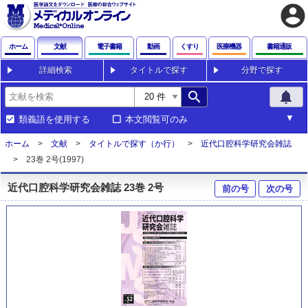
account_circle
ホーム
文献
電子書籍
動画
くすり
医療機器
書籍通販
詳細検索
タイトルで探す
分野で探す
search
notifications
類義語を使用する
本文閲覧可のみ
ホーム
文献
タイトルで探す（か行）
近代口腔科学研究会雑誌
23巻 2号(1997)
近代口腔科学研究会雑誌 23巻 2号
前の号
次の号