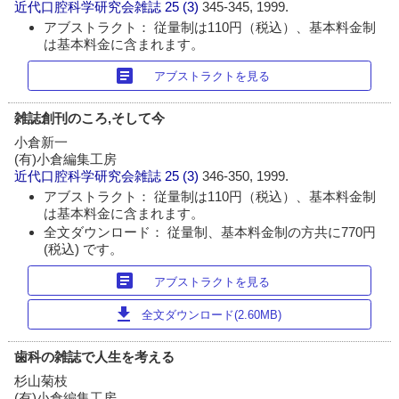
近代口腔科学研究会雑誌
25 (3)
345-345, 1999.
アブストラクト： 従量制は110円（税込）、基本料金制
は基本料金に含まれます。
article
アブストラクトを見る
雑誌創刊のころ,そして今
小倉新一
(有)小倉編集工房
近代口腔科学研究会雑誌
25 (3)
346-350, 1999.
アブストラクト： 従量制は110円（税込）、基本料金制
は基本料金に含まれます。
全文ダウンロード： 従量制、基本料金制の方共に770円
(税込) です。
article
アブストラクトを見る
download
全文ダウンロード(2.60MB)
歯科の雑誌で人生を考える
杉山菊枝
(有)小倉編集工房