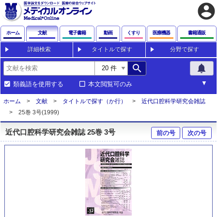
account_circle
ホーム
文献
電子書籍
動画
くすり
医療機器
書籍通販
詳細検索
タイトルで探す
分野で探す
search
notifications
類義語を使用する
本文閲覧可のみ
ホーム
文献
タイトルで探す（か行）
近代口腔科学研究会雑誌
25巻 3号(1999)
近代口腔科学研究会雑誌 25巻 3号
前の号
次の号