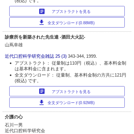
(税込) です。
article
アブストラクトを見る
download
全文ダウンロード(0.88MB)
診療所を新築された先生達 -酒田大火記-
山蔦幸雄
近代口腔科学研究会雑誌
25 (3)
343-344, 1999.
アブストラクト： 従量制は110円（税込）、基本料金制
は基本料金に含まれます。
全文ダウンロード： 従量制、基本料金制の方共に121円
(税込) です。
article
アブストラクトを見る
download
全文ダウンロード(0.92MB)
介護の心
石川一男
近代口腔科学研究会