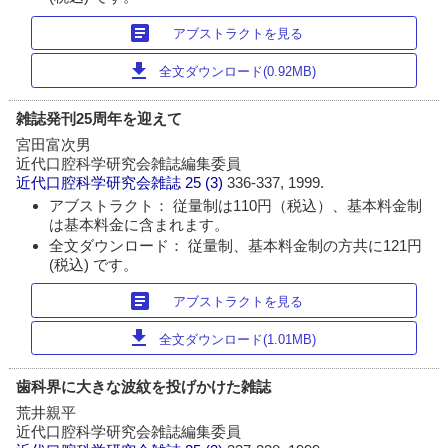
article
アブストラクトを見る
download
全文ダウンロード(0.92MB)
雑誌発刊25周年を迎えて
宮田富次男
近代口腔科学研究会雑誌編集委員
近代口腔科学研究会雑誌
25 (3)
336-337, 1999.
アブストラクト： 従量制は110円（税込）、基本料金制
は基本料金に含まれます。
全文ダウンロード： 従量制、基本料金制の方共に121円
(税込) です。
article
アブストラクトを見る
download
全文ダウンロード(1.01MB)
歯科界に大きな波紋を投げかけた雑誌
荒井親平
近代口腔科学研究会雑誌編集委員