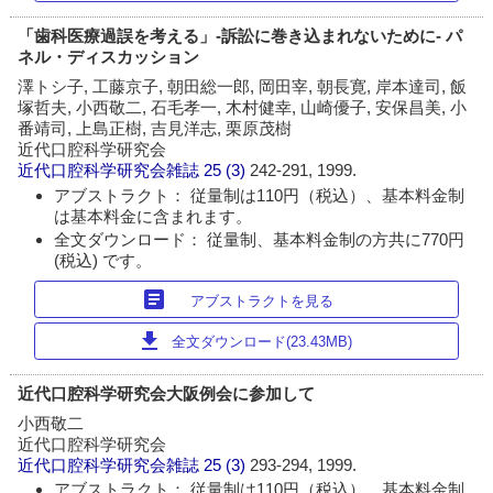
「歯科医療過誤を考える」-訴訟に巻き込まれないために- パ
ネル・ディスカッション
澤トシ子, 工藤京子, 朝田総一郎, 岡田宰, 朝長寛, 岸本達司, 飯
塚哲夫, 小西敬二, 石毛孝一, 木村健幸, 山崎優子, 安保昌美, 小
番靖司, 上島正樹, 吉見洋志, 栗原茂樹
近代口腔科学研究会
近代口腔科学研究会雑誌
25 (3)
242-291, 1999.
アブストラクト： 従量制は110円（税込）、基本料金制
は基本料金に含まれます。
全文ダウンロード： 従量制、基本料金制の方共に770円
(税込) です。
article
アブストラクトを見る
download
全文ダウンロード(23.43MB)
近代口腔科学研究会大阪例会に参加して
小西敬二
近代口腔科学研究会
近代口腔科学研究会雑誌
25 (3)
293-294, 1999.
アブストラクト： 従量制は110円（税込）、基本料金制