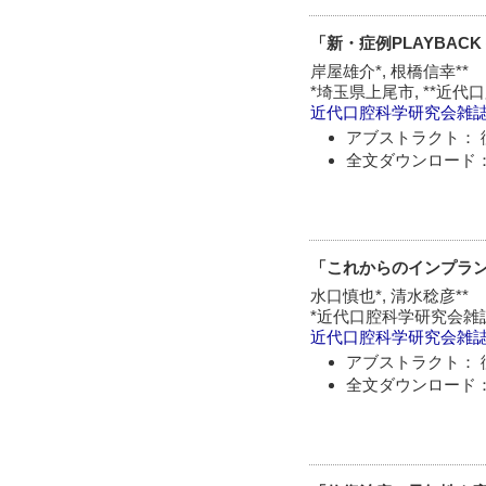
「新・症例PLAYBA
岸屋雄介*, 根橋信幸**
*埼玉県上尾市, **近
近代口腔科学研究会雑
アブストラクト： 
全文ダウンロード：
「これからのインプラ
水口慎也*, 清水稔彦**
*近代口腔科学研究会雑誌
近代口腔科学研究会雑
アブストラクト： 
全文ダウンロード：