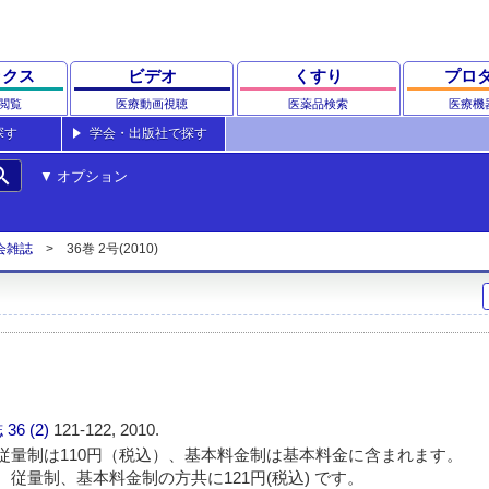
ックス
ビデオ
くすり
プロ
閲覧
医療動画視聴
医薬品検索
医療機
探す
学会・出版社で探す
rch
オプション
会雑誌
36巻 2号(2010)
誌
36 (2)
121-122, 2010.
従量制は110円（税込）、基本料金制は基本料金に含まれます。
 従量制、基本料金制の方共に121円(税込) です。