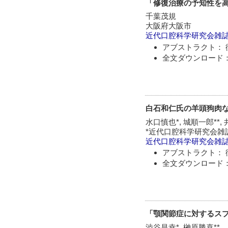
「修復治療の予知性を
千葉茂規
大阪府大阪市
近代口腔科学研究会雑
アブストラクト： 
全文ダウンロード：
白石和仁氏の羊頭狗肉
水口慎也*, 城順一郎**,
*近代口腔科学研究会雑誌
近代口腔科学研究会雑
アブストラクト： 
全文ダウンロード：
「顎関節症に対するス
渋谷昌幸*, 榊原勝喜**