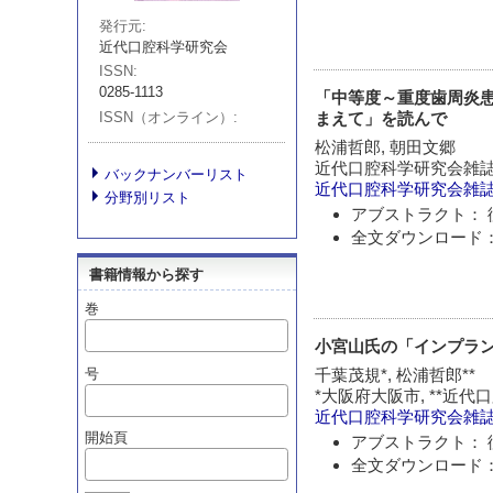
発行元
近代口腔科学研究会
ISSN
0285-1113
「中等度～重度歯周炎患者の
ISSN（オンライン）
まえて」を読んで
松浦哲郎, 朝田文郷
近代口腔科学研究会雑
バックナンバーリスト
近代口腔科学研究会雑
分野別リスト
アブストラクト： 
全文ダウンロード：
書籍情報から探す
巻
小宮山氏の「インプラ
号
千葉茂規*, 松浦哲郎**
*大阪府大阪市, **近
近代口腔科学研究会雑
開始頁
アブストラクト： 
全文ダウンロード：