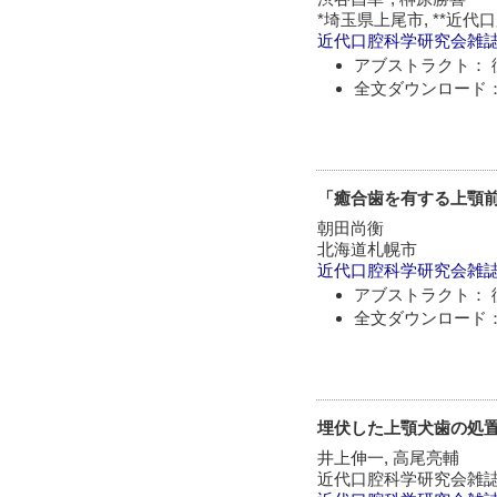
*埼玉県上尾市, **近
近代口腔科学研究会雑
アブストラクト： 
全文ダウンロード：
「癒合歯を有する上顎
朝田尚衡
北海道札幌市
近代口腔科学研究会雑
アブストラクト： 
全文ダウンロード：
埋伏した上顎犬歯の処
井上伸一, 高尾亮輔
近代口腔科学研究会雑