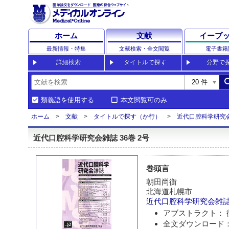
ホーム
文献
イーブ
最新情報・特集
文献検索・全文閲覧
電子書籍
詳細検索
タイトルで探す
分野で
sea
類義語を使用する
本文閲覧可のみ
ホーム
文献
タイトルで探す（か行）
近代口腔科学研究
近代口腔科学研究会雑誌 36巻 2号
巻頭言
朝田尚衡
北海道札幌市
近代口腔科学研究会雑
アブストラクト： 
全文ダウンロード：