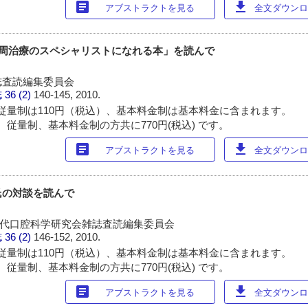
article
download
アブストラクトを見る
全文ダウンロー
TEM-歯周治療のスペシャリストになれる本」を読んで
誌査読編集委員会
誌
36 (2)
140-145, 2010.
従量制は110円（税込）、基本料金制は基本料金に含まれます。
 従量制、基本料金制の方共に770円(税込) です。
article
download
アブストラクトを見る
全文ダウンロー
氏の対談を読んで
*近代口腔科学研究会雑誌査読編集委員会
誌
36 (2)
146-152, 2010.
従量制は110円（税込）、基本料金制は基本料金に含まれます。
 従量制、基本料金制の方共に770円(税込) です。
article
download
アブストラクトを見る
全文ダウンロー