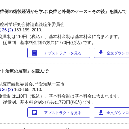
CK 症例の術後経過から学ぶ 炎症と外傷のケース～その後」を読んで
代口腔科学研究会雑誌査読編集委員会
誌
36 (2)
153-159, 2010.
従量制は110円（税込）、基本料金制は基本料金に含まれます。
 従量制、基本料金制の方共に770円(税込) です。
article
download
アブストラクトを見る
全文ダウンロー
ント治療の展望」を読んで
査読編集委員会, **愛知県一宮市
誌
36 (2)
160-165, 2010.
従量制は110円（税込）、基本料金制は基本料金に含まれます。
 従量制、基本料金制の方共に770円(税込) です。
article
download
アブストラクトを見る
全文ダウンロー