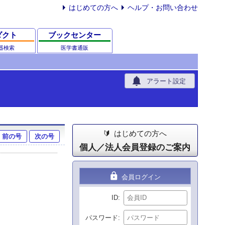
はじめての方へ
ヘルプ・お問い合わせ
ダクト
ブックセンター
器検索
医学書通販
notifications
アラート設定
はじめての方へ
前の号
次の号
個人／法人会員登録のご案内
lock
会員ログイン
ID
パスワード