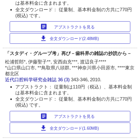
は基本料金に含まれます。
全文ダウンロード： 従量制、基本料金制の方共に770円
(税込) です。
article
アブストラクトを見る
download
全文ダウンロード(2.48MB)
「スタディ・グループ考」再び－歯科界の雑誌の抄読から－
松浦哲郎*, 伊藤聖子**, 安西由充***, 渡辺良子****
*山口県山口市, **鳥取県八頭群, ***神奈川県小田原市, ****東京
都北区
近代口腔科学研究会雑誌
36 (3)
343-346, 2010.
アブストラクト： 従量制は110円（税込）、基本料金制
は基本料金に含まれます。
全文ダウンロード： 従量制、基本料金制の方共に770円
(税込) です。
article
アブストラクトを見る
download
全文ダウンロード(1.60MB)