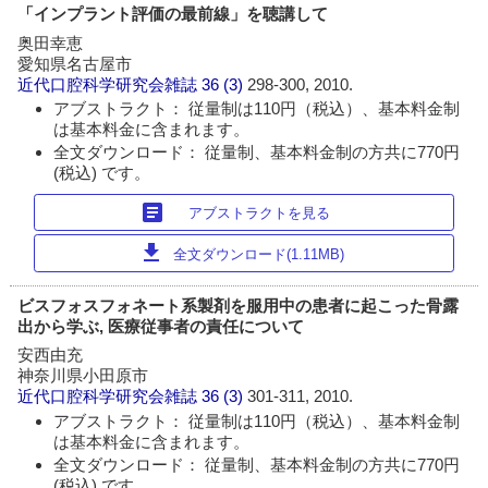
「インプラント評価の最前線」を聴講して
奥田幸恵
愛知県名古屋市
近代口腔科学研究会雑誌
36 (3)
298-300, 2010.
アブストラクト： 従量制は110円（税込）、基本料金制
は基本料金に含まれます。
全文ダウンロード： 従量制、基本料金制の方共に770円
(税込) です。
article
アブストラクトを見る
download
全文ダウンロード(1.11MB)
ビスフォスフォネート系製剤を服用中の患者に起こった骨露
出から学ぶ, 医療従事者の責任について
安西由充
神奈川県小田原市
近代口腔科学研究会雑誌
36 (3)
301-311, 2010.
アブストラクト： 従量制は110円（税込）、基本料金制
は基本料金に含まれます。
全文ダウンロード： 従量制、基本料金制の方共に770円
(税込) です。