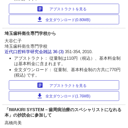
article
アブストラクトを見る
download
全文ダウンロード(0.80MB)
埼玉歯科衛生専門学校から
大谷仁子
埼玉歯科衛生専門学校
近代口腔科学研究会雑誌
36 (3)
351-354, 2010.
アブストラクト： 従量制は110円（税込）、基本料金制
は基本料金に含まれます。
全文ダウンロード： 従量制、基本料金制の方共に770円
(税込) です。
article
アブストラクトを見る
download
全文ダウンロード(1.76MB)
「IWAKIRI SYSTEM－歯周病治療のスペシャリストになれる
本」の抄読会に参加して
高橋尚美