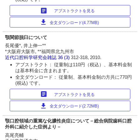
article
アブストラクトを見る
download
全文ダウンロード(4.77MB)
顎関節脱臼について
長尾優*, 井上伸一**
*大阪府大阪市, **福岡県北九州市
近代口腔科学研究会雑誌
36 (3)
312-318, 2010.
アブストラクト： 従量制は110円（税込）、基本料金制
は基本料金に含まれます。
全文ダウンロード： 従量制、基本料金制の方共に770円
(税込) です。
article
アブストラクトを見る
download
全文ダウンロード(2.72MB)
顎口腔領域の重篤な化膿性炎症について－総合病院歯科口腔
外科に紹介した症例より－
高尾亮輔