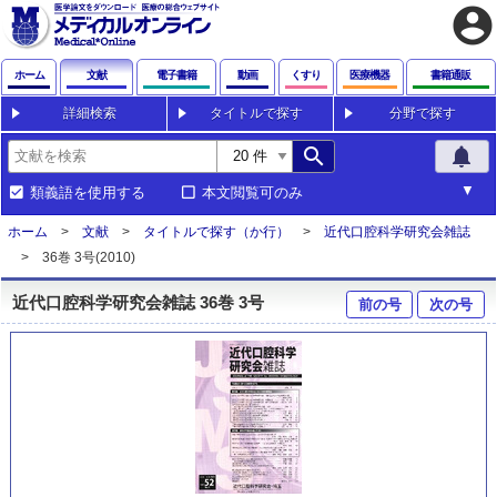
account_circle
ホーム
文献
電子書籍
動画
くすり
医療機器
書籍通販
詳細検索
タイトルで探す
分野で探す
search
notifications
類義語を使用する
本文閲覧可のみ
ホーム
文献
タイトルで探す（か行）
近代口腔科学研究会雑誌
36巻 3号(2010)
近代口腔科学研究会雑誌 36巻 3号
前の号
次の号