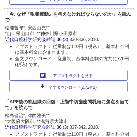
「今, なぜ『咀嚼運動』を考えなければならないのか」を読ん
で
松浦哲郎*, 安西由充**
*山口県山口市, **神奈川県小田原市
近代口腔科学研究会雑誌
36 (3)
330-336, 2010.
アブストラクト： 従量制は110円（税込）、基本料金制
は基本料金に含まれます。
全文ダウンロード： 従量制、基本料金制の方共に770円
(税込) です。
article
アブストラクトを見る
download
全文ダウンロード(2.72MB)
「APF後の軟組織の回復－上顎中切歯歯間乳頭に焦点を当て
て」を読んで
松島健治*, 津曲雅美**
*大阪府大阪市, **滋賀県大津市
近代口腔科学研究会雑誌
36 (3)
337-342, 2010.
アブストラクト： 従量制は110円（税込）、基本料金制