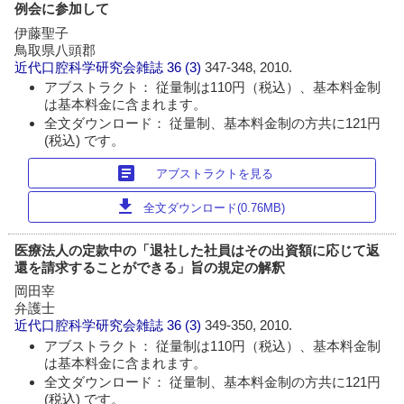
例会に参加して
伊藤聖子
鳥取県八頭郡
近代口腔科学研究会雑誌
36 (3)
347-348, 2010.
アブストラクト： 従量制は110円（税込）、基本料金制
は基本料金に含まれます。
全文ダウンロード： 従量制、基本料金制の方共に121円
(税込) です。
article
アブストラクトを見る
download
全文ダウンロード(0.76MB)
医療法人の定款中の「退社した社員はその出資額に応じて返
還を請求することができる」旨の規定の解釈
岡田宰
弁護士
近代口腔科学研究会雑誌
36 (3)
349-350, 2010.
アブストラクト： 従量制は110円（税込）、基本料金制
は基本料金に含まれます。
全文ダウンロード： 従量制、基本料金制の方共に121円
(税込) です。