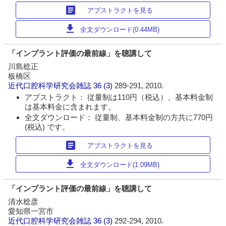
article
アブストラクトを見る
download
全文ダウンロード(0.44MB)
「インプラント評価の最前線」を聴講して
川島稔正
板橋区
近代口腔科学研究会雑誌
36 (3)
289-291, 2010.
アブストラクト： 従量制は110円（税込）、基本料金制
は基本料金に含まれます。
全文ダウンロード： 従量制、基本料金制の方共に770円
(税込) です。
article
アブストラクトを見る
download
全文ダウンロード(1.09MB)
「インプラント評価の最前線」を聴講して
清水稔彦
愛知県一宮市
近代口腔科学研究会雑誌
36 (3)
292-294, 2010.