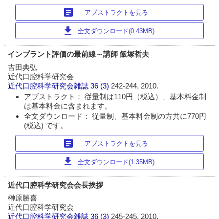
article
アブストラクトを見る
download
全文ダウンロード(0.43MB)
インプラント評価の最前線～講師 飯塚哲夫
吉田典弘
近代口腔科学研究会
近代口腔科学研究会雑誌
36 (3)
242-244, 2010.
アブストラクト： 従量制は110円（税込）、基本料金制
は基本料金に含まれます。
全文ダウンロード： 従量制、基本料金制の方共に770円
(税込) です。
article
アブストラクトを見る
download
全文ダウンロード(1.35MB)
近代口腔科学研究会会長挨拶
榊原勝喜
近代口腔科学研究会
近代口腔科学研究会雑誌
36 (3)
245-245, 2010.