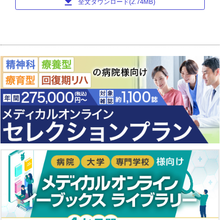
download
全文ダウンロード(2.74MB)