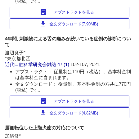
(税込) です。
article
アブストラクトを見る
download
全文ダウンロード(7.90MB)
4年間, 刺激物による舌の痛みが続いている症例の診断につい
て
渡辺良子*
*東京都北区
近代口腔科学研究会雑誌
47 (1)
102-107, 2021.
アブストラクト： 従量制は110円（税込）、基本料金制
は基本料金に含まれます。
全文ダウンロード： 従量制、基本料金制の方共に770円
(税込) です。
article
アブストラクトを見る
download
全文ダウンロード(4.82MB)
唇側転位した上顎犬歯の対応について
加納修*