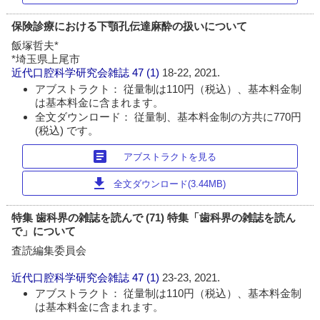
保険診療における下顎孔伝達麻酔の扱いについて
飯塚哲夫*
*埼玉県上尾市
近代口腔科学研究会雑誌
47 (1)
18-22, 2021.
アブストラクト： 従量制は110円（税込）、基本料金制
は基本料金に含まれます。
全文ダウンロード： 従量制、基本料金制の方共に770円
(税込) です。
article
アブストラクトを見る
download
全文ダウンロード(3.44MB)
特集 歯科界の雑誌を読んで (71) 特集「歯科界の雑誌を読ん
で」について
査読編集委員会
近代口腔科学研究会雑誌
47 (1)
23-23, 2021.
アブストラクト： 従量制は110円（税込）、基本料金制
は基本料金に含まれます。