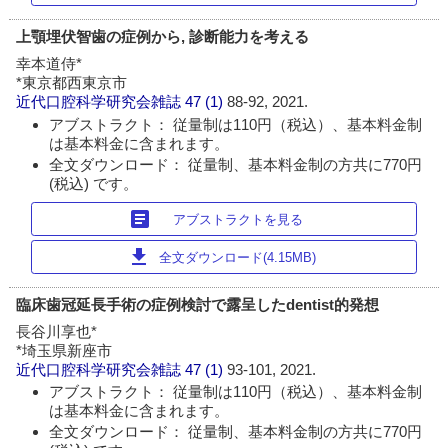
上顎埋伏智歯の症例から, 診断能力を考える
幸本道侍*
*東京都西東京市
近代口腔科学研究会雑誌
47 (1)
88-92, 2021.
アブストラクト： 従量制は110円（税込）、基本料金制
は基本料金に含まれます。
全文ダウンロード： 従量制、基本料金制の方共に770円
(税込) です。
article
アブストラクトを見る
download
全文ダウンロード(4.15MB)
臨床歯冠延長手術の症例検討で露呈したdentist的発想
長谷川享也*
*埼玉県新座市
近代口腔科学研究会雑誌
47 (1)
93-101, 2021.
アブストラクト： 従量制は110円（税込）、基本料金制
は基本料金に含まれます。
全文ダウンロード： 従量制、基本料金制の方共に770円