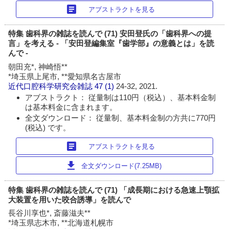
article
アブストラクトを見る
特集 歯科界の雑誌を読んで (71) 安田登氏の「歯科界への提
言」を考える - 「安田登編集室『歯学部』の意義とは」を読
んで -
朝田充*, 神崎悟**
*埼玉県上尾市, **愛知県名古屋市
近代口腔科学研究会雑誌
47 (1)
24-32, 2021.
アブストラクト： 従量制は110円（税込）、基本料金制
は基本料金に含まれます。
全文ダウンロード： 従量制、基本料金制の方共に770円
(税込) です。
article
アブストラクトを見る
download
全文ダウンロード(7.25MB)
特集 歯科界の雑誌を読んで (71) 「成長期における急速上顎拡
大装置を用いた咬合誘導」を読んで
長谷川享也*, 斎藤滋夫**
*埼玉県志木市, **北海道札幌市