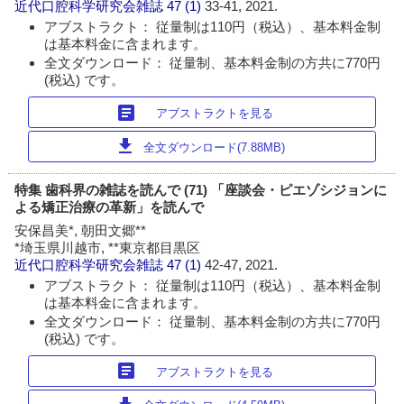
近代口腔科学研究会雑誌
47 (1)
33-41, 2021.
アブストラクト： 従量制は110円（税込）、基本料金制
は基本料金に含まれます。
全文ダウンロード： 従量制、基本料金制の方共に770円
(税込) です。
article
アブストラクトを見る
download
全文ダウンロード(7.88MB)
特集 歯科界の雑誌を読んで (71) 「座談会・ピエゾシジョンに
よる矯正治療の革新」を読んで
安保昌美*, 朝田文郷**
*埼玉県川越市, **東京都目黒区
近代口腔科学研究会雑誌
47 (1)
42-47, 2021.
アブストラクト： 従量制は110円（税込）、基本料金制
は基本料金に含まれます。
全文ダウンロード： 従量制、基本料金制の方共に770円
(税込) です。
article
アブストラクトを見る