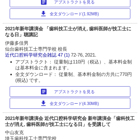
article
アブストラクトを見る
download
全文ダウンロード(1.92MB)
2021年新年講演会 「歯科技工士が消え, 歯科医師が技工士に
なる日」聴講記
伊藤多佳男
仙台歯科技工士専門学校 校長
近代口腔科学研究会雑誌
47 (1)
72-76, 2021.
アブストラクト： 従量制は110円（税込）、基本料金制
は基本料金に含まれます。
全文ダウンロード： 従量制、基本料金制の方共に770円
(税込) です。
article
アブストラクトを見る
download
全文ダウンロード(4.30MB)
2021年新年講演会 近代口腔科学研究会 新年講演会「歯科技工
士が消え, 歯科医師が技工士になる日」を受講して
中山友克
埼玉歯科技工士専門学校