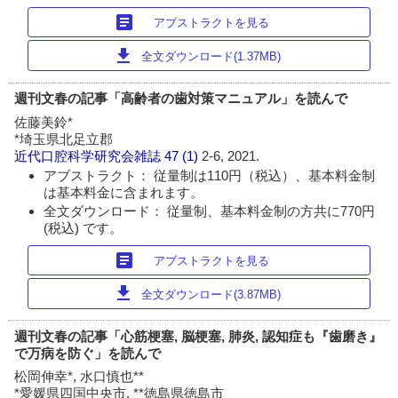
article
アブストラクトを見る
download
全文ダウンロード(1.37MB)
週刊文春の記事「高齢者の歯対策マニュアル」を読んで
佐藤美鈴*
*埼玉県北足立郡
近代口腔科学研究会雑誌
47 (1)
2-6, 2021.
アブストラクト： 従量制は110円（税込）、基本料金制
は基本料金に含まれます。
全文ダウンロード： 従量制、基本料金制の方共に770円
(税込) です。
article
アブストラクトを見る
download
全文ダウンロード(3.87MB)
週刊文春の記事「心筋梗塞, 脳梗塞, 肺炎, 認知症も『歯磨き』
で万病を防ぐ」を読んで
松岡伸幸*, 水口慎也**
*愛媛県四国中央市, **徳島県徳島市