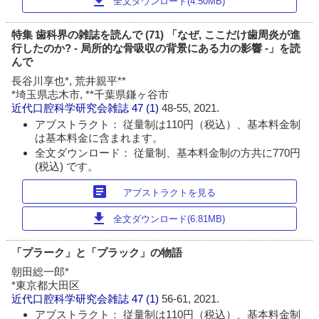
download
全文ダウンロード(4.50MB)
特集 歯科界の雑誌を読んで (71) 「なぜ, ここだけ歯周炎が進
行したのか? - 局所的な骨吸収の背景にある力の影響 -」を読
んで
長谷川享也*, 荒井親平**
*埼玉県志木市, **千葉県鎌ヶ谷市
近代口腔科学研究会雑誌
47 (1)
48-55, 2021.
アブストラクト： 従量制は110円（税込）、基本料金制
は基本料金に含まれます。
全文ダウンロード： 従量制、基本料金制の方共に770円
(税込) です。
article
アブストラクトを見る
download
全文ダウンロード(6.81MB)
「プラーク」と「プラック」の物語
朝田総一郎*
*東京都大田区
近代口腔科学研究会雑誌
47 (1)
56-61, 2021.
アブストラクト： 従量制は110円（税込）、基本料金制