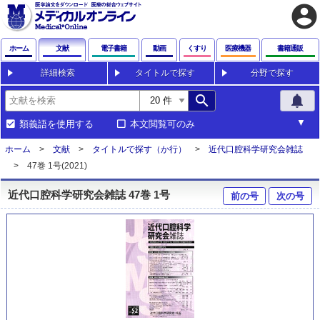
account_circle
ホーム
文献
電子書籍
動画
くすり
医療機器
書籍通販
詳細検索
タイトルで探す
分野で探す
search
notifications
類義語を使用する
本文閲覧可のみ
ホーム
文献
タイトルで探す（か行）
近代口腔科学研究会雑誌
47巻 1号(2021)
近代口腔科学研究会雑誌 47巻 1号
前の号
次の号